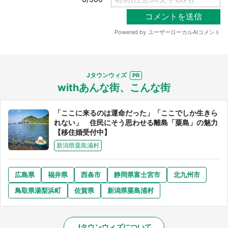
Jタウンウィズ
withあんな街、こんな街
「ここに来るのは運命だった」「ここでしか生きら
れない」 住民にそう思わせる離島「粟島」の魅力
【移住婚受付中】
新潟県粟島浦村
広島県
福井県
西条市
静岡県富士宮市
北九州市
鳥取県湯梨浜町
佐賀県
新潟県粟島浦村
Jタウンウィズについて