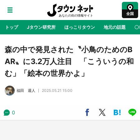
全国
トップ
Jタウン研究所
ほっこりタウン
地元の話題
〇
地域×二次元
絶景
あの時はありがとう
物語がはじ
森の中で発見された〝小鳥のためのB
AR〟に3.2万人注目 「こういうの和
鳥取・境港「ゲゲゲの妖怪楽園」限定だった鬼
む」「絵本の世界かよ」
太郎グッズ買える 銀座・博品館TOY PARKへ
急げ【8／8～31】
福田 週人
2025.05.21 15:00
ラプラス・ダークネスが栃木県を征服！？ 県
公式プロモ動画で「聖地」が生産されてます
【7／31～1／31】
0
『薬屋のひとりごと』の〝舞〟の世界に入り込
む 六本木ヒルズ展望台でコラボ、本邦初公開
の「猫猫像」も【8／1～10／26】