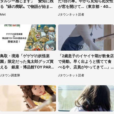
タルジー感じます」 愛知に残
た1台の車。中から見知らぬ女性
る〝緑の廃駅〟で物語が始まり
が窓を開けて...（東京都・40代
そう
男性）
Met
Jタウンネット読者
鳥取・境港「ゲゲゲの妖怪楽
「2歳息子のイヤイヤ期が飲食店
園」限定だった鬼太郎グッズ買
で発動。早く出ようと慌てて食
える 銀座・博品館TOY PARK
べる中、店員がやってきて...」
へ急げ【8／8～31】
（岡山県・40代女性）
Jタウン調査隊
Jタウンネット読者