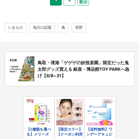
表示
いきもの
地元の話題
鳥
長野
鳥取・境港「ゲゲゲの妖怪楽園」限定だった鬼
太郎グッズ買える 銀座・博品館TOY PARKへ急
げ【8/8~31】