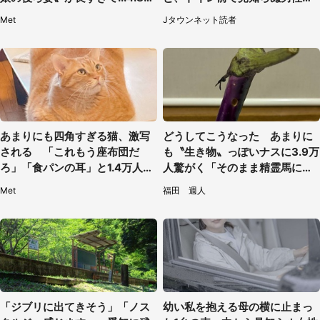
人感激
（東京都・女性）
Met
Jタウンネット読者
あまりにも四角すぎる猫、激写
どうしてこうなった あまりに
される 「これもう座布団だ
も〝生き物〟っぽいナスに3.9万
ろ」「食パンの耳」と1.4万人困
人驚がく「そのまま精霊馬に使
惑
えそう」
Met
福田 週人
「ジブリに出てきそう」「ノス
幼い私を抱える母の横に止まっ