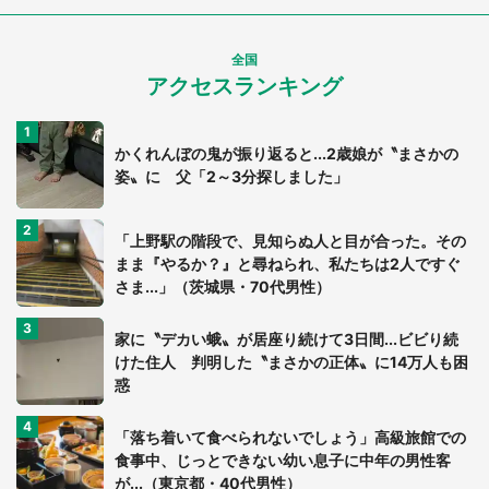
全国
アクセスランキング
かくれんぼの鬼が振り返ると...2歳娘が〝まさかの
姿〟に 父「2～3分探しました」
「上野駅の階段で、見知らぬ人と目が合った。その
まま『やるか？』と尋ねられ、私たちは2人ですぐ
さま...」（茨城県・70代男性）
家に〝デカい蛾〟が居座り続けて3日間...ビビり続
けた住人 判明した〝まさかの正体〟に14万人も困
惑
「落ち着いて食べられないでしょう」高級旅館での
食事中、じっとできない幼い息子に中年の男性客
が...（東京都・40代男性）