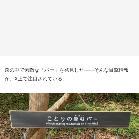
日向翔陽＆影山飛雄が笹かまを食べる！ アニ
メ『ハイキュー！！』×老舗「鐘崎」コラボで
限定グッズも【8／1～31】
もっとみる
森の中で素敵な「バー」を発見した――そんな目撃情報
が、X上で注目されている。