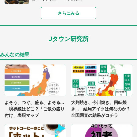
「富豪すぎ」1歳息子の〝店頭駄々こね〟の内容に1.
さらにみる
7万人驚がく 「お菓子売り場ならまだしも...」「ハ
ードル高い」
Jタウン研究所
「閉所恐怖症の私は新幹線で大パニック。隣席の青
年に『手を繋いで』とお願いしたら...」 体験談に
8万人感動
みんなの結果
「ゾワゾワする」「本当に気持ち悪い」 道端でバ
グっちゃってた〝野生の野菜〟に6.5万人戦慄
あまりにも四角すぎる猫、激写される 「これもう
よそう、つぐ、盛る、よそる...
大判焼き、今川焼き、回転焼
座布団だろ」「食パンの耳」と1.4万人困惑
境界線はどこ？「ご飯の盛り
き... 結局アイツは何なのか？
付け」表現マップ
全国調査の結果がコチラ
「修学旅行に途中参加する娘を送って行ったら、真
っ暗な道で遭難状態。なんとか見つけた民家に助け
を求めると、住人の男性が...」