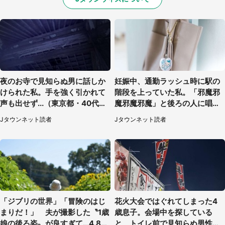
夜のお寺で見知らぬ男に話しか
妊娠中、通勤ラッシュ時に駅の
けられた私。手を強く引かれて
階段を上っていた私。「邪魔邪
声も出せず...（東京都・40代女
魔邪魔邪魔」と後ろの人に唱え
性）
られて（神奈川県・30代女性）
Jタウンネット読者
Jタウンネット読者
「ジブリの世界」「冒険のはじ
花火大会ではぐれてしまった4
まりだ！」 夫が撮影した〝1歳
歳息子。会場中を探している
娘の後ろ姿〟が良すぎて...4.8万
と、トイレ前で見知らぬ男性に