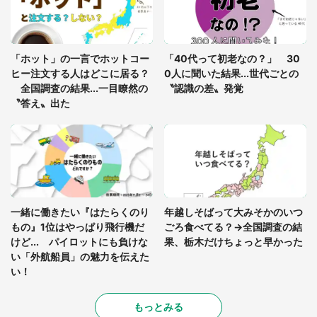
「孫にあげると思って、あなたにこれをあげる」
真夏の山道で見知らぬお婆さんに握らされたもの
「ホット」の一言でホットコー
「40代って初老なの？」 30
（山口県・30代女性）
ヒー注文する人はどこに居る？
0人に聞いた結果...世代ごとの
全国調査の結果...一目瞭然の
〝認識の差〟発覚
〝答え〟出た
一緒に働きたい『はたらくのり
年越しそばって大みそかのいつ
もの』1位はやっぱり飛行機だ
ごろ食べてる？→全国調査の結
けど... パイロットにも負けな
果、栃木だけちょっと早かった
い「外航船員」の魅力を伝えた
い！
もっとみる