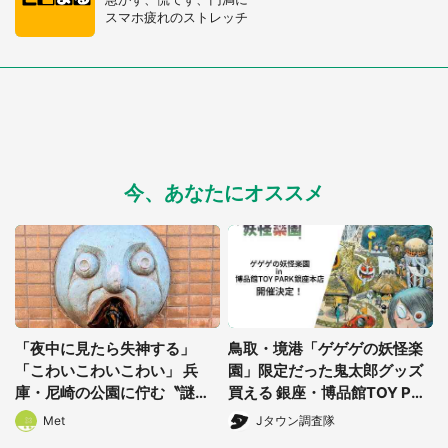
スマホ疲れのストレッチ
今、あなたにオススメ
「夜中に見たら失神する」
鳥取・境港「ゲゲゲの妖怪楽
「こわいこわいこわい」 兵
園」限定だった鬼太郎グッズ
庫・尼崎の公園に佇む〝謎す
買える 銀座・博品館TOY PAR
ぎる顔〟に1.3万人戦慄
Kへ急げ【8/8~31】
都道府選択
Met
Jタウン調査隊