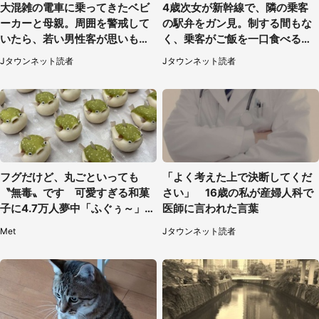
大混雑の電車に乗ってきたベビ
4歳次女が新幹線で、隣の乗客
ーカーと母親。周囲を警戒して
の駅弁をガン見。制する間もな
いたら、若い男性客が思いもよ
く、乗客がご飯を一口食べると
らぬ行動に（東京都・50代女
（茨城県・50代女性）
Jタウンネット読者
Jタウンネット読者
性）
フグだけど、丸ごといっても
「よく考えた上で決断してくだ
〝無毒〟です 可愛すぎる和菓
さい」 16歳の私が産婦人科で
子に4.7万人夢中「ふぐぅ～」
医師に言われた言葉
「職人の技ですね」
Met
Jタウンネット読者