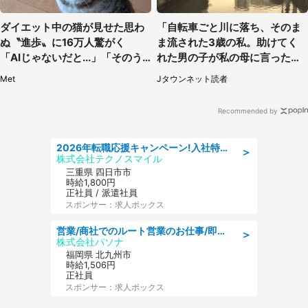
ダイエット中の猫が見せた思わ
「自転車ごと川に落ち、そのま
ぬ〝進歩〟に16万人驚がく
ま流された3歳の私。助けてく
「AIじゃないだと...」「そのう
れた男の子が私の母に言ったの
ち喋りそう」
は...」（千葉県・20代女性）
Met
Jタウンネット読者
Recommended by
2026年転職応援キャンペーン!入社特典58万円/デンソーで働こう!自動車工場で小型部品の検査業務 denso aichi
＞
株式会社テクノスマイル
三重県 四日市市
時給1,800円
正社員 / 派遣社員
スポンサー：求人ボックス
営業/商社でのルート営業のお仕事/即日勤務可/車通勤可/営業
＞
株式会社パソナ
福岡県 北九州市
時給1,506円
正社員
スポンサー：求人ボックス