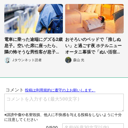
電車に乗った途端にグズる2歳
おそろいのベッドで「推しぬ
息子。空いた席に座ったら、
い」と過ごす夜 ホテルニュー
隣の怖そうな男性客が息子の
オータニ幕張で「ぬい活宿泊
帽子に手を伸ばし(千葉県・4
プラン」開始【8/8~3/31】
Jタウンネット読者
森山 光
0代女性)
選択する