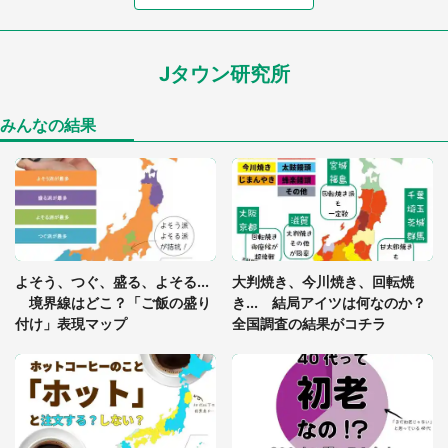
7万人驚がく 「お菓子売り場ならまだしも...」「ハ
ードル高い」
Jタウン研究所
「閉所恐怖症の私は新幹線で大パニック。隣席の青
年に『手を繋いで』とお願いしたら...」 体験談に
8万人感動
みんなの結果
「ゾワゾワする」「本当に気持ち悪い」 道端でバ
グっちゃってた〝野生の野菜〟に6.5万人戦慄
あまりにも四角すぎる猫、激写される 「これもう
よそう、つぐ、盛る、よそる...
大判焼き、今川焼き、回転焼
座布団だろ」「食パンの耳」と1.4万人困惑
境界線はどこ？「ご飯の盛り
き... 結局アイツは何なのか？
付け」表現マップ
全国調査の結果がコチラ
「修学旅行に途中参加する娘を送って行ったら、真
っ暗な道で遭難状態。なんとか見つけた民家に助け
を求めると、住人の男性が...」
「孫にあげると思って、あなたにこれをあげる」