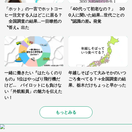
真夏の山道で見知らぬお婆さんに握らされたもの
「ホット」の一言でホットコー
「40代って初老なの？」 30
（山口県・30代女性）
ヒー注文する人はどこに居る？
0人に聞いた結果...世代ごとの
全国調査の結果...一目瞭然の
〝認識の差〟発覚
〝答え〟出た
一緒に働きたい『はたらくのり
年越しそばって大みそかのいつ
もの』1位はやっぱり飛行機だ
ごろ食べてる？→全国調査の結
けど... パイロットにも負けな
果、栃木だけちょっと早かった
い「外航船員」の魅力を伝えた
い！
もっとみる