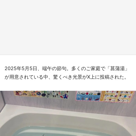
日向翔陽＆影山飛雄が笹かまを食べる！ アニ
メ『ハイキュー！！』×老舗「鐘崎」コラボで
限定グッズも【8／1～31】
もっとみる
2025年5月5日、端午の節句。多くのご家庭で「菖蒲湯」
が用意されている中、驚くべき光景がX上に投稿された。