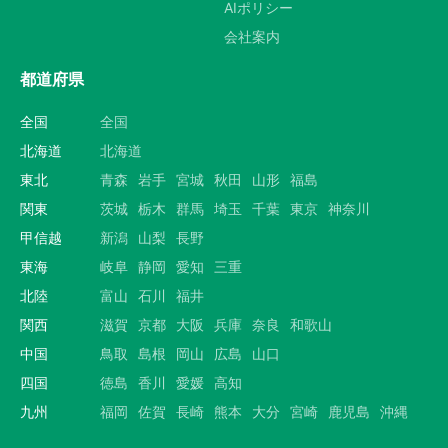
AIポリシー
会社案内
都道府県
全国
全国
北海道
北海道
東北
青森
岩手
宮城
秋田
山形
福島
関東
茨城
栃木
群馬
埼玉
千葉
東京
神奈川
甲信越
新潟
山梨
長野
東海
岐阜
静岡
愛知
三重
北陸
富山
石川
福井
関西
滋賀
京都
大阪
兵庫
奈良
和歌山
中国
鳥取
島根
岡山
広島
山口
四国
徳島
香川
愛媛
高知
九州
福岡
佐賀
長崎
熊本
大分
宮崎
鹿児島
沖縄