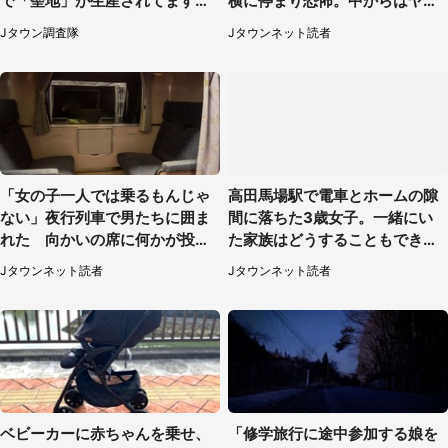
で「聖地」が生産されてます【7
横に停まり恐怖。中からはヤン
／31～1／31】
チャそうな男性が...（神奈川
Jタウン調査隊
Jタウンネット読者
県・40代女性）
「女の子一人では乗るもんじゃ
高田馬場駅で電車とホームの隙
ない」夜行列車で男たちに囲ま
間に落ちた3歳女子。一緒にい
れた 向かいの席に何かが投げ
た家族はどうすることもできな
られて（秋田県・60代女性）
くて...（埼玉県・50代女性）
Jタウンネット読者
Jタウンネット読者
ベビーカーに赤ちゃんを乗せ、
「修学旅行に途中参加する娘を