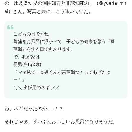
の「ゆえ＠幼児の個性知育と非認知能力」（＠yueria_mir
ai）さん。写真と共に、こう呟いていた。
こどもの日ですね
菖蒲をお風呂に浮かべて、子どもの健康を願う『菖
蒲湯』をする日でもあります。
で、我が家は
長男(当時3歳)
『ママ見てー長男くんが菖蒲湯つくってあげたよ
ー！』
＼＼ 夕飯用のネギ ／／
ね、ネギだったのか......！？
それじゃあ、ずいぶんおいしいお風呂になりそうだ。