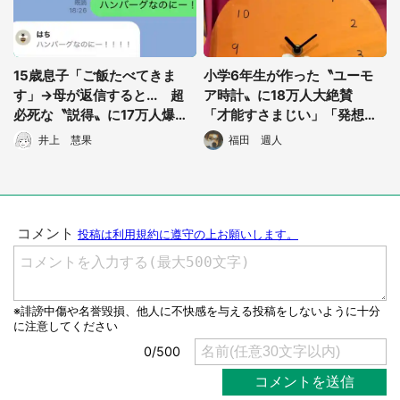
選択する
15歳息子「ご飯たべてきま
小学6年生が作った〝ユーモ
す」→母が返信すると... 超
ア時計〟に18万人大絶賛
必死な〝説得〟に17万人爆笑
「才能すさまじい」「発想が
「微笑ましさがすごい」
すごい」
井上 慧果
福田 週人