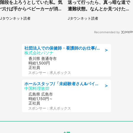
階段を上ろうとしていた私。気
送って行ったら、真っ暗な道で
づけば手からベビーカーが消え
遭難状態。なんとか見つけた民
ていて（神奈川県・60代女性）
家に助けを求めると、住人の男
Jタウンネット読者
Jタウンネット読者
性が...」
Recommended by
社団法人での保健師・看護師のお仕事/未経験OK/要資格:普通免許、保健師、正看護師
＞
株式会社パソナ
香川県 善通寺市
時給1,500円
正社員
スポンサー：求人ボックス
ホールスタッフ/「未経験者さん&バイトデビューも大歓迎」残業ほぼなし×1日3時間〜勤務OK!フォロー体制も充実/広島県/広島市南区
＞
中国料理敦煌
広島県 広島市
時給1,150円～
正社員
スポンサー：求人ボックス