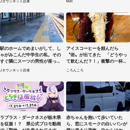
Jタウンネット読者
Met
駅のホームでめまいがして、し
アイスコーヒーを頼んだら
ゃがみこんだ中学生の私。その
〝岩〟が出てきた 「どうやっ
すぐ隣にスーツの男性が座って
て飲むんだ？！」衝撃の一杯が
きて（千葉県・20代女性）
話題
Jタウンネット読者
ころんころ
ラプラス・ダークネスが栃木県
赤ちゃんを抱いて歩いていた
を征服！？ 県公式プロモ動画
ら、窓にスモークの白いバンが