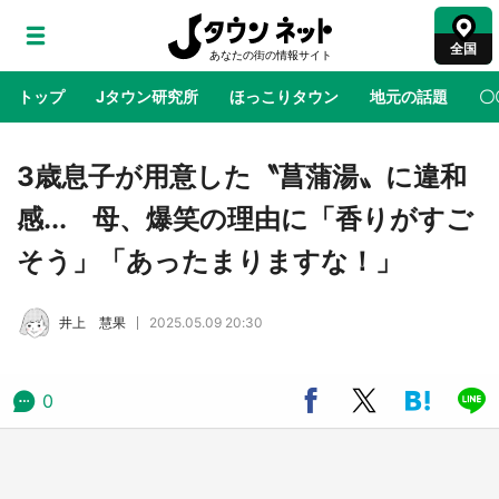
全国
トップ
Jタウン研究所
ほっこりタウン
地元の話題
〇
地域×二次元
絶景
あの時はありがとう
物語がはじ
3歳息子が用意した〝菖蒲湯〟に違和
感... 母、爆笑の理由に「香りがすご
鳥取・境港「ゲゲゲの妖怪楽園」限定だった鬼
そう」「あったまりますな！」
太郎グッズ買える 銀座・博品館TOY PARKへ
急げ【8／8～31】
井上 慧果
2025.05.09 20:30
ラプラス・ダークネスが栃木県を征服！？ 県
公式プロモ動画で「聖地」が生産されてます
【7／31～1／31】
0
『薬屋のひとりごと』の〝舞〟の世界に入り込
む 六本木ヒルズ展望台でコラボ、本邦初公開
の「猫猫像」も【8／1～10／26】