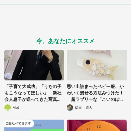
都道府選択
今、あなたにオススメ
「子育て大成功」「うちの子
思い出詰まったベビー服、か
もこうなってほしい」 新社
わいく残せる方法みつけた！
会人息子が送ってきた写真に
超ラブリーな「こいのぼ
母と22万人驚がく
り」に1.6万人感動
Met
福田 週人