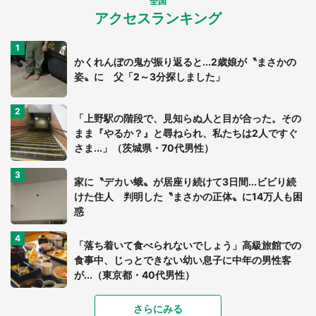
全国
アクセスランキング
かくれんぼの鬼が振り返ると...2歳娘が〝まさかの
姿〟に 父「2～3分探しました」
「上野駅の階段で、見知らぬ人と目が合った。その
まま『やるか？』と尋ねられ、私たちは2人ですぐ
さま...」（茨城県・70代男性）
家に〝デカい蛾〟が居座り続けて3日間...ビビり続
けた住人 判明した〝まさかの正体〟に14万人も困
惑
「落ち着いて食べられないでしょう」高級旅館での
食事中、じっとできない幼い息子に中年の男性客
が...（東京都・40代男性）
「富豪すぎ」1歳息子の〝店頭駄々こね〟の内容に1.
さらにみる