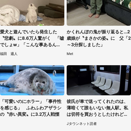
愛犬と遊んでいたら発生した
かくれんぼの鬼が振り返ると...2
〝悲劇〟に8.6万人驚がく 「嘘
歳娘が〝まさかの姿〟に 父「2
でしょw」「こんな事あるんだ
～3分探しました」
www」
福田 週人
Met
「可愛いのにホラー」「事件性
彼氏が車で送ってくれたのは、
を感じる」 ふわふわアザラシ
薄暗くて誰もいない無人駅。私
の〝赤い異変〟に3.2万人戦慄
は切符を買おうとしたけれど
（山形県・20代女性）
Jタウンネット読者