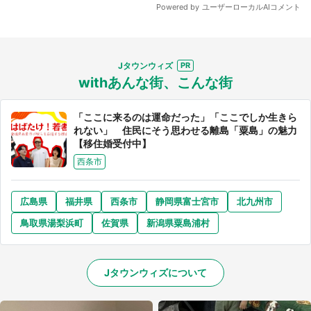
Jタウンウィズ
withあんな街、こんな街
「ここに来るのは運命だった」「ここでしか生きら
れない」 住民にそう思わせる離島「粟島」の魅力
【移住婚受付中】
西条市
広島県
福井県
西条市
静岡県富士宮市
北九州市
鳥取県湯梨浜町
佐賀県
新潟県粟島浦村
Jタウンウィズについて