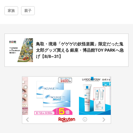
家族
親子
鳥取・境港「ゲゲゲの妖怪楽園」限定だった鬼
太郎グッズ買える 銀座・博品館TOY PARKへ急
げ【8/8~31】