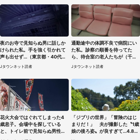
夜のお寺で見知らぬ男に話しか
通勤途中の体調不良で病院にい
けられた私。手を強く引かれて
た私。診察の順番を待ってた
声も出せず...（東京都・40代女
ら、待合室の老人たちが（千葉
性）
県・50代男性）
Jタウンネット読者
Jタウンネット読者
花火大会ではぐれてしまった4
「ジブリの世界」「冒険のはじ
歳息子。会場中を探している
まりだ！」 夫が撮影した〝1歳
と、トイレ前で見知らぬ男性に
娘の後ろ姿〟が良すぎて...4.8万
（東京都・女性）
人感激