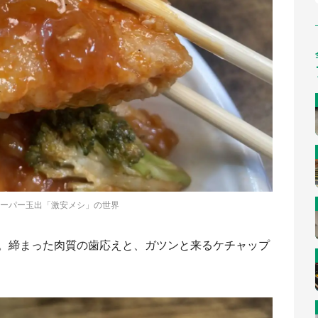
ーパー玉出「激安メシ」の世界
。締まった肉質の歯応えと、ガツンと来るケチャップ