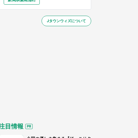
大分
宮崎
鹿児島
沖縄
～】
Jタウンウィズについて
する
注目情報