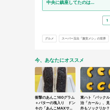
中央に鎮座してたのは...
1
グルメ
スーパー玉出「激安メシ」の世界
今、あなたにオススメ
衝撃のあんこ160グラム
東ハト「パックル
＋バターの塊入り ドン
治「カール」、見
キの「あんこMAXサン
外もソックリか？