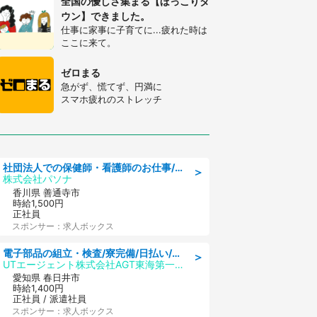
全国の優しさ集まる【ほっこりタ
ウン】できました。
仕事に家事に子育てに...疲れた時は
ここに来て。
ゼロまる
急がず、慌てず、円満に
スマホ疲れのストレッチ
社団法人での保健師・看護師のお仕事/未経験OK/要資格:普通免許、保健師、正看護師
＞
株式会社パソナ
香川県 善通寺市
時給1,500円
正社員
スポンサー：求人ボックス
電子部品の組立・検査/寮完備/日払い/工場・製造
＞
UTエージェント株式会社AGT東海第一CU
愛知県 春日井市
時給1,400円
正社員 / 派遣社員
スポンサー：求人ボックス