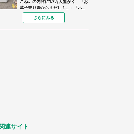
こね〟の内容に1.7万人驚がく 「お
菓子売り場ならまだしも...」「ハー
ドル高い」
あまりにも四角すぎる猫、激写され
さらにみる
る 「これもう座布団だろ」「食パ
ンの耳」と1.4万人困惑
「閉所恐怖症の私は新幹線で大パニ
ック。隣席の青年に『手を繋いで』
とお願いしたら...」 体験談に8万
人感動
「ゾワゾワする」「本当に気持ち悪
い」 道端でバグっちゃってた〝野
生の野菜〟に6.5万人戦慄
「○○がない街に住んでいます」住
人の呟きに30万人驚がく 何が存在
しないか、あなたはわかる？
「修学旅行に途中参加する娘を送っ
て行ったら、真っ暗な道で遭難状
態。なんとか見つけた民家に助けを
求めると、住人の男性が...」
関連サイト