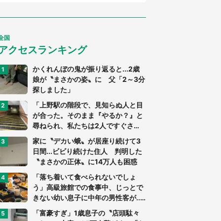
全国
アクセスランキング
かくれんぼの鬼が振り返ると...2歳
娘が〝まさかの姿〟に 父「2～3分
探しました」
「上野駅の階段で、見知らぬ人と目
が合った。そのまま『やるか？』と
尋ねられ、私たちは2人ですぐさ
ま...」（茨城県・70代男性）
家に〝デカい蛾〟が居座り続けて3
日間...ビビり続けた住人 判明した
〝まさかの正体〟に14万人も困惑
「落ち着いて食べられないでしょ
う」高級旅館での食事中、じっとで
きない幼い息子に中年の男性客が...
（東京都・40代男性）
「富豪すぎ」1歳息子の〝店頭駄々