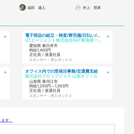
ク6種
伝授された「超有益情
つ丼〟を食べる時代が到
福田 週人
井上 慧果
報」に9万人大感謝
来した件
電子部品の組立・検査/寮完備/日払い/工場・製造
＞
＞
UTエージェント株式会社AGT東海第一CU
愛知県 春日井市
時給1,400円
正社員 / 派遣社員
スポンサー：求人ボックス
オフィス内での受発注事務/交通費支給
＞
＞
株式会社グロップジョイ 山形オフィス
山形県 寒河江市
時給1,250円～1,563円
正社員 / 派遣社員
スポンサー：求人ボックス