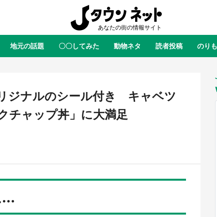
地元の話題
〇〇してみた
動物ネタ
読者投稿
のり
全国
全国
北海道
北海道
元
絶景
あの時はありがとう
物語がはじまる町へ
ふ
青森
岩手
宮城
秋田
東北
リジナルのシール付き キャベツ
茨城
栃木
群馬
埼玉
関東
クチャップ丼」に大満足
新潟
山梨
長野
甲信越
岐阜
静岡
愛知
三重
東海
富山
石川
福井
北陸
滋賀
京都
大阪
兵庫
関西
..
鳥取
島根
岡山
広島
中国
屋のひとりごと』の〝舞〟の世界
日向翔陽＆影山飛雄が笹かまを食
り込む 六本木ヒルズ展望台でコ
る！ アニメ『ハイキュー！！』
徳島
香川
愛媛
高知
四国
、本邦初公開の「猫猫像」も【8
舗「鐘崎」コラボで限定グッズも