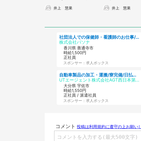
ド」に挑戦してみた
るいチーズスナッ
井上 慧果
井上 慧果
を徹底比較
社団法人での保健師・看護師のお仕事/未経験OK/要資格:普通免許、保健師、正看護師
株式会社パソナ
香川県 善通寺市
時給1,500円
正社員
スポンサー：求人ボックス
自動車製品の加工・運搬/寮完備/日払い/工場・製造
UTエージェント株式会社AGT西日本第二CU
大分県 宇佐市
時給1,550円
正社員 / 派遣社員
スポンサー：求人ボックス