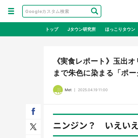
トップ
Jタウン研究所
ほっこりタウン
地域×二次
《実食レポート》玉出オ
まで朱色に染まる「ポー
Met
2025.04.19 11:00
ニンジン？ いえいえ.
ラプラス・ダークネスが栃木県を征
『薬
服！？ 県公式プロモ動画で「聖地」
に入
が生産されてます【7／31～1／31】
ラボ