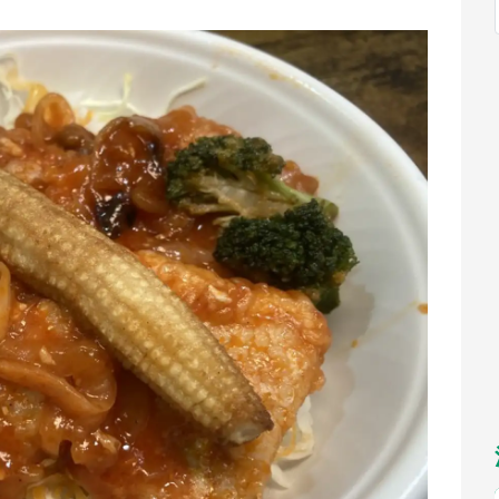
福岡
佐賀
長崎
熊本
～10／26】
九州
／1～31】
もっとみる
選択