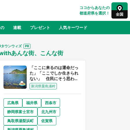
ココからあなたの
都道府県を選択！
全国
もの
連載
プレゼント
人気キーワード
Jタウンウィズ
withあんな街、こんな街
るさと納税
山形
福島
千葉
東京
神奈川
「ここに来るのは運命だっ
た」「ここでしか生きられ
ない」 住民にそう思わせ
る離島「粟島」の魅力【移
新潟県粟島浦村
住婚受付中】
広島県
福井県
西条市
奈良
和歌山
静岡県富士宮市
北九州市
山口
べ
『小林さんちのメイドラゴン』と舞台
鳥取県湯梨浜町
佐賀県
×老
のモデル・越谷がコラボ 田んぼアー
【8
トの見頃にあわせて企画続々【7／31
新潟県粟島浦村