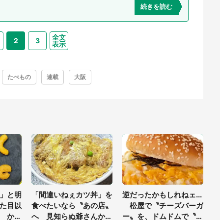
続きを読む
全文
2
3
表示
たべもの
連載
大阪
」と明
「間違いねぇカツ丼」を
逆だったかもしれねェ...
た目以
食べたいなら〝あの店〟
松屋で〝チーズバーガ
 か～
へ 見知らぬ爺さんから
ー〟を、ドムドムで〝か