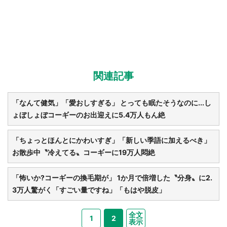
関連記事
「なんて健気」「愛おしすぎる」 とっても眠たそうなのに...し
ょぼしょぼコーギーのお出迎えに5.4万人もん絶
「ちょっとほんとにかわいすぎ」「新しい季語に加えるべき」
お散歩中〝冷えてる〟コーギーに19万人悶絶
「怖いか?コーギーの換毛期が」 1か月で倍増した〝分身〟に2.
3万人驚がく「すごい量ですね」「もはや脱皮」
全文
1
2
表示