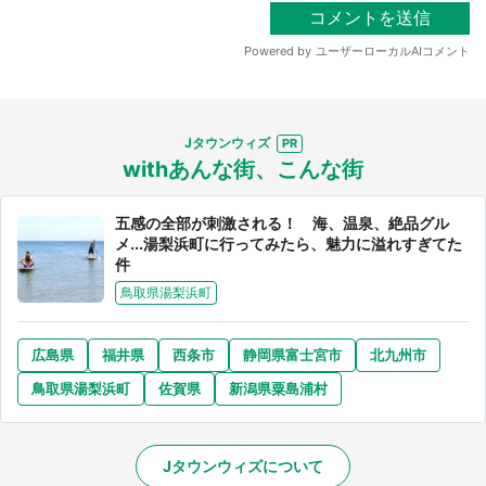
Jタウンウィズ
withあんな街、こんな街
五感の全部が刺激される！ 海、温泉、絶品グル
メ...湯梨浜町に行ってみたら、魅力に溢れすぎてた
件
鳥取県湯梨浜町
広島県
福井県
西条市
静岡県富士宮市
北九州市
鳥取県湯梨浜町
佐賀県
新潟県粟島浦村
Jタウンウィズについて