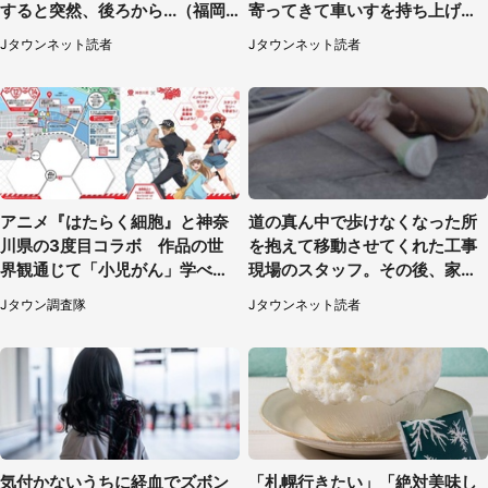
すると突然、後ろから...（福岡
寄ってきて車いすを持ち上げ連
県・30代女性）
れて行った（福岡県・60代女
Jタウンネット読者
Jタウンネット読者
性）
アニメ『はたらく細胞』と神奈
道の真ん中で歩けなくなった所
川県の3度目コラボ 作品の世
を抱えて移動させてくれた工事
界観通じて「小児がん」学べる
現場のスタッフ。その後、家ま
【8／10～31※平日限定】
で私を送ると（大阪府・40代女
Jタウン調査隊
Jタウンネット読者
性）
気付かないうちに経血でズボン
「札幌行きたい」「絶対美味し