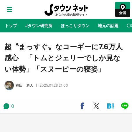
全国
トップ
Jタウン研究所
ほっこりタウン
地元の話題
〇
地域×二次元
絶景
あの時はありがとう
物語がはじ
超〝まっすぐ〟なコーギーに7.6万人
感心 「トムとジェリーでしか見な
アニメ『はたらく細胞』と神奈川県の3度目コ
い体勢」「スヌーピーの寝姿」
ラボ 作品の世界観通じて「小児がん」学べる
【8／10～31※平日限定】
福田 週人
2025.01.28 21:00
鳥取・境港「ゲゲゲの妖怪楽園」限定だった鬼
太郎グッズ買える 銀座・博品館TOY PARKへ
急げ【8／8～31】
0
ラプラス・ダークネスが栃木県を征服！？ 県
公式プロモ動画で「聖地」が生産されてます
【7／31～1／31】