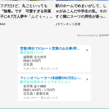
フグだけど、丸ごといっても
駅のホームでめまいがして、し
〝無毒〟です 可愛すぎる和菓
ゃがみこんだ中学生の私。その
子に4.7万人夢中「ふぐぅ～」
すぐ隣にスーツの男性が座って
「職人の技ですね」
きて（千葉県・20代女性）
Met
Jタウンネット読者
Recommended by
営業/商社でのルート営業のお仕事/即日勤務可/車通勤可/営業
＞
株式会社パソナ
福岡県 北九州市
時給1,506円
正社員
スポンサー：求人ボックス
マシンオペレーター/未経験OK/日払いOK/寮完備/交替制/20・30・40代活躍中
＞
株式会社綜合キャリアオプション
岩手県 金ケ崎町
時給1,400円～1,750円
正社員 / 派遣社員
スポンサー：求人ボックス