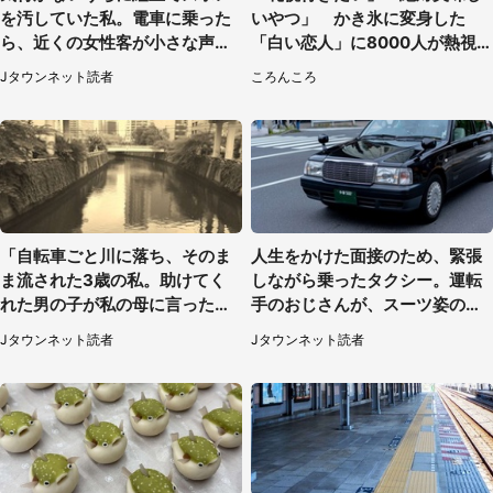
を汚していた私。電車に乗った
いやつ」 かき氷に変身した
ら、近くの女性客が小さな声で
「白い恋人」に8000人が熱視
（千葉県・10代女性）
線【期間限定】
Jタウンネット読者
ころんころ
「自転車ごと川に落ち、そのま
人生をかけた面接のため、緊張
ま流された3歳の私。助けてく
しながら乗ったタクシー。運転
れた男の子が私の母に言ったの
手のおじさんが、スーツ姿の私
は...」（千葉県・20代女性）
を見て...（福岡県・30代女性）
Jタウンネット読者
Jタウンネット読者