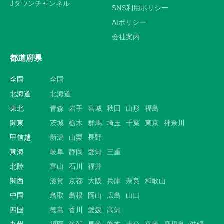
Jタウンチャンネル
SNS利用ポリシー
AIポリシー
会社案内
都道府県
全国
全国
北海道
北海道
東北
青森
岩手
宮城
秋田
山形
福島
関東
茨城
栃木
群馬
埼玉
千葉
東京
神奈川
甲信越
新潟
山梨
長野
東海
岐阜
静岡
愛知
三重
北陸
富山
石川
福井
関西
滋賀
京都
大阪
兵庫
奈良
和歌山
中国
鳥取
島根
岡山
広島
山口
四国
徳島
香川
愛媛
高知