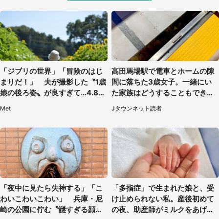
「ジブリの世界」「冒険のはじ
高田馬場駅で電車とホームの隙
まりだ！」 夫が撮影した〝1歳
間に落ちた3歳女子。一緒にい
娘の後ろ姿〟が良すぎて...4.8万
た家族はどうすることもできな
人感激
くて...（埼玉県・50代女性）
Met
Jタウンネット読者
「夜中に見たら失神する」「こ
「多指症」で生まれた娘と、受
わいこわいこわい」 兵庫・尼
け止められない私。産後初めて
崎の公園に佇む〝謎すぎる顔〟
の夜、助産師がミルクをあげて