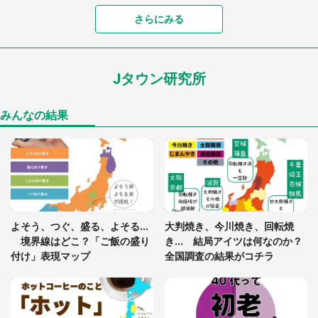
さらにみる
「可愛いのにホラー」「事件性を感じる」 ふわふ
わアザラシの〝赤い異変〟に3.2万人戦慄
Jタウン研究所
「孫にあげると思って、あなたにこれをあげる」
真夏の山道で見知らぬお婆さんに握らされたもの
（山口県・30代女性）
みんなの結果
「ゾワゾワする」「本当に気持ち悪い」 道端でバ
グっちゃってた〝野生の野菜〟に6.5万人戦慄
「閉所恐怖症の私は新幹線で大パニック。隣席の青
年に『手を繋いで』とお願いしたら...」 体験談に
よそう、つぐ、盛る、よそる...
大判焼き、今川焼き、回転焼
8万人感動
境界線はどこ？「ご飯の盛り
き... 結局アイツは何なのか？
付け」表現マップ
全国調査の結果がコチラ
「富豪すぎ」1歳息子の〝店頭駄々こね〟の内容に1.
7万人驚がく 「お菓子売り場ならまだしも...」「ハ
ードル高い」