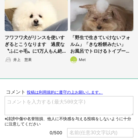
フワフワ犬がリンスを使いす
「野生で生きていけないフォ
ぎるとこうなります 過度な
ルム」「きな粉餅みたい」
〝ふにゃ毛〟に1万人もん絶
お風呂でトロけるトイプード
「悲しみのマシュマロ」
ルに3.8万人もん絶
井上 慧果
Met