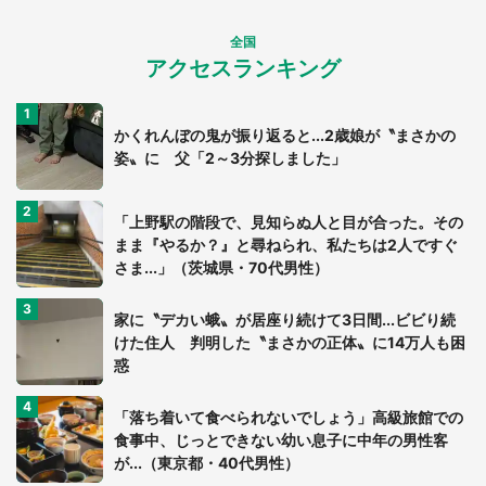
全国
アクセスランキング
かくれんぼの鬼が振り返ると...2歳娘が〝まさかの
姿〟に 父「2～3分探しました」
「上野駅の階段で、見知らぬ人と目が合った。その
まま『やるか？』と尋ねられ、私たちは2人ですぐ
さま...」（茨城県・70代男性）
家に〝デカい蛾〟が居座り続けて3日間...ビビり続
けた住人 判明した〝まさかの正体〟に14万人も困
惑
「落ち着いて食べられないでしょう」高級旅館での
食事中、じっとできない幼い息子に中年の男性客
が...（東京都・40代男性）