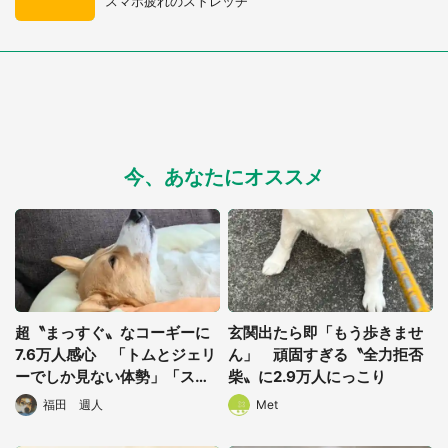
スマホ疲れのストレッチ
今、あなたにオススメ
超〝まっすぐ〟なコーギーに
玄関出たら即「もう歩きませ
7.6万人感心 「トムとジェリ
ん」 頑固すぎる〝全力拒否
ーでしか見ない体勢」「スヌ
柴〟に2.9万人にっこり
ーピーの寝姿」
福田 週人
Met