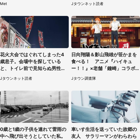
に1.3万人戦慄
るのを見て...（静岡県・20代女
Met
Jタウンネット読者
性）
花火大会ではぐれてしまった4
日向翔陽＆影山飛雄が笹かまを
歳息子。会場中を探している
食べる！ アニメ『ハイキュ
と、トイレ前で見知らぬ男性に
ー！！』×老舗「鐘崎」コラボ
（東京都・女性）
で限定グッズも【8／1～31】
Jタウンネット読者
Jタウン調査隊
0歳と1歳の子供を連れて雷雨の
車いす生活を送っていた故郷の
中へ飛び出そうとしていた私。
友人 サラリーマンがわらわら