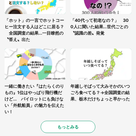
あまりにも四角すぎる猫、激写される 「これもう
座布団だろ」「食パンの耳」と1.4万人困惑
「ホット」の一言でホットコー
「40代って初老なの？」 30
ヒー注文する人はどこに居る？
0人に聞いた結果...世代ごとの
全国調査の結果...一目瞭然の
〝認識の差〟発覚
〝答え〟出た
一緒に働きたい『はたらくのり
年越しそばって大みそかのいつ
もの』1位はやっぱり飛行機だ
ごろ食べてる？→全国調査の結
けど... パイロットにも負けな
果、栃木だけちょっと早かった
い「外航船員」の魅力を伝えた
い！
もっとみる