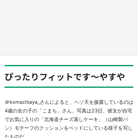
『薬屋のひとりごと』の〝舞〟の世界に入り込
む 六本木ヒルズ展望台でコラボ、本邦初公開
の「猫猫像」も【8／1～10／26】
もっとみる
ぴったりフィットです～やすや
＠komachiaya_さんによると、ヘソ天を披露しているのは
4歳の女の子の「こまち」さん。写真は23日、彼女が自宅
でお気に入りの「北海道チーズ蒸しケーキ」（山崎製パ
ン）モチーフのクッションをベッドにしている様子を写し
たものだ。