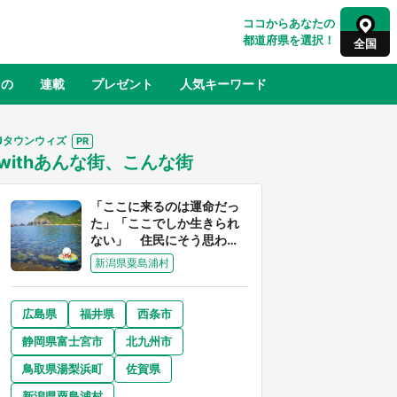
ココからあなたの
都道府県を選択！
全国
もの
連載
プレゼント
人気キーワード
Jタウンウィズ
withあんな街、こんな街
るさと納税
山形
福島
千葉
東京
神奈川
「ここに来るのは運命だっ
た」「ここでしか生きられ
ない」 住民にそう思わせ
る離島「粟島」の魅力【移
新潟県粟島浦村
住婚受付中】
広島県
福井県
西条市
奈良
和歌山
静岡県富士宮市
北九州市
山口
世界
日向翔陽＆影山飛雄が笹かまを食べ
鳥取県湯梨浜町
佐賀県
でコ
る！ アニメ『ハイキュー！！』×老
【8
舗「鐘崎」コラボで限定グッズも【8
新潟県粟島浦村