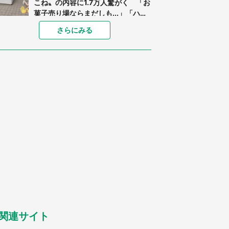
こね〟の内容に1.7万人驚がく 「お
菓子売り場ならまだしも...」「ハー
ドル高い」
「閉所恐怖症の私は新幹線で大パニ
さらにみる
ック。隣席の青年に『手を繋いで』
とお願いしたら...」 体験談に8万
人感動
「ゾワゾワする」「本当に気持ち悪
い」 道端でバグっちゃってた〝野
生の野菜〟に6.5万人戦慄
あまりにも四角すぎる猫、激写され
る 「これもう座布団だろ」「食パ
ンの耳」と1.4万人困惑
「修学旅行に途中参加する娘を送っ
て行ったら、真っ暗な道で遭難状
態。なんとか見つけた民家に助けを
求めると、住人の男性が...」
「孫にあげると思って、あなたにこ
れをあげる」 真夏の山道で見知ら
ぬお婆さんに握らされたもの（山口
県・30代女性）
関連サイト