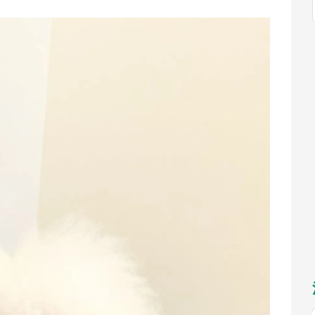
福岡
佐賀
長崎
熊本
九州
／1～10／26】
もっとみる
選択