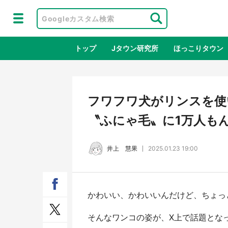
トップ
Jタウン研究所
ほっこりタウン
地域×二次
フワフワ犬がリンスを使
〝ふにゃ毛〟に1万人も
井上 慧果
2025.01.23 19:00
かわいい、かわいいんだけど、ちょっと笑っ
鳥取・境港「ゲゲゲの妖怪楽園」限定
ラプ
だった鬼太郎グッズ買える 銀座・博
服！
そんなワンコの姿が、X上で話題とな
品館TOY PARKへ急げ【8／8～31】
が生