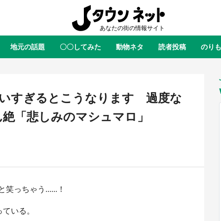
地元の話題
〇〇してみた
動物ネタ
読者投稿
のり
全国
全国
北海道
北海道
元
絶景
あの時はありがとう
物語がはじまる町へ
ふ
青森
岩手
宮城
秋田
東北
いすぎるとこうなります 過度な
茨城
栃木
群馬
埼玉
関東
ん絶「悲しみのマシュマロ」
新潟
山梨
長野
甲信越
岐阜
静岡
愛知
三重
東海
富山
石川
福井
北陸
滋賀
京都
大阪
兵庫
関西
ちゃう......！
鳥取
島根
岡山
広島
中国
ラス・ダークネスが栃木県を征
『薬屋のひとりごと』の〝舞〟の
？ 県公式プロモ動画で「聖地」
に入り込む 六本木ヒルズ展望台
っている。
徳島
香川
愛媛
高知
四国
産されてます【7／31～1／31】
ラボ、本邦初公開の「猫猫像」も