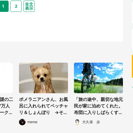
全文
1
2
表示
謎の二
ポメラニアンさん、お風
「旅の途中、親切な地元
7万人
呂に入れられてペッチャ
民が家に泊めてくれた。
ーク
リ＆しょんぼり →その
布団に入りしばらくする
って現
後、意外な「アレ」で超
と、ふすまの奥から視線
meme
大久保 歩
ご機嫌に
を感じ...」（神奈川県・
50代男性）