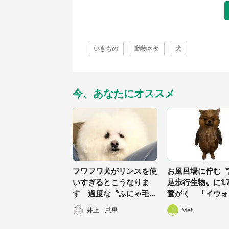
いきもの
動物ネタ
犬
今、あなたにオススメ
フワフワ犬がリンスを使
お風呂場に佇む〝
いすぎるとこうなりま
足歩行生物〟に1.
す 過度な〝ふにゃ毛〟
驚がく 「イウォ
に1万人もん絶「悲しみ
だ」「チョッパー
井上 慧果
Met
のマシュマロ」
実にいたら...」