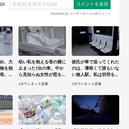
め、大
幼い私を抱える母の横に
彼氏が車で送ってくれた
物を抱
止まった1台の車。中か
のは、薄暗くて誰もいな
母。ゆ
ら見知らぬ女性が窓を開
い無人駅。私は切符を買
てたら
けて...（東京都・40代
おうとしたけれど（山形
Jタウンネット読者
Jタウンネット読者
東京
男性）
県・20代女性）