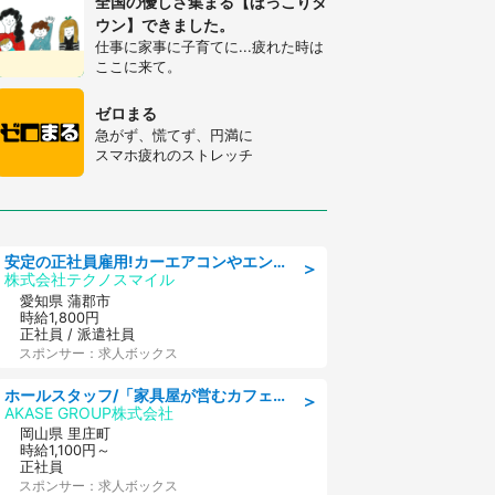
全国の優しさ集まる【ほっこりタ
ウン】できました。
仕事に家事に子育てに...疲れた時は
ここに来て。
ゼロまる
急がず、慌てず、円満に
スマホ疲れのストレッチ
安定の正社員雇用!カーエアコンやエンジンの製造・加工業務 denso aichi
＞
株式会社テクノスマイル
愛知県 蒲郡市
時給1,800円
正社員 / 派遣社員
スポンサー：求人ボックス
ホールスタッフ/「家具屋が営むカフェスタッフ!」週2日～OK!嬉しいまかない付き/岡山県/浅口郡里庄町
＞
AKASE GROUP株式会社
岡山県 里庄町
時給1,100円～
正社員
スポンサー：求人ボックス