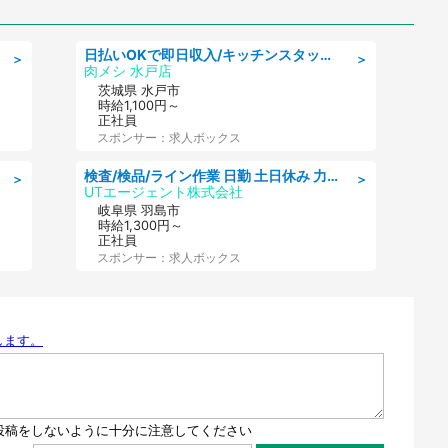
日払いOKで即日収入/キッチンスタッフ/「原付免許必須」デリバリー業務など、自己成長可能な幅広い仕事に挑戦!髪型自由&ピアス・ネイルOK/茨城県/水戸市
＞
＞
肉メシ 水戸店
茨城県 水戸市
時給1,100円～
正社員
スポンサー：求人ボックス
検査/検品/ライン作業 日勤 土日休み 力仕事ほぼなし 座り作業メイン 検品·検査
＞
＞
UTエージェント株式会社
岐阜県 羽島市
時給1,300円～
正社員
スポンサー：求人ボックス