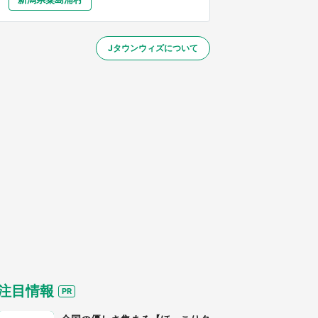
大分
宮崎
鹿児島
沖縄
／1～31】
Jタウンウィズについて
する
注目情報