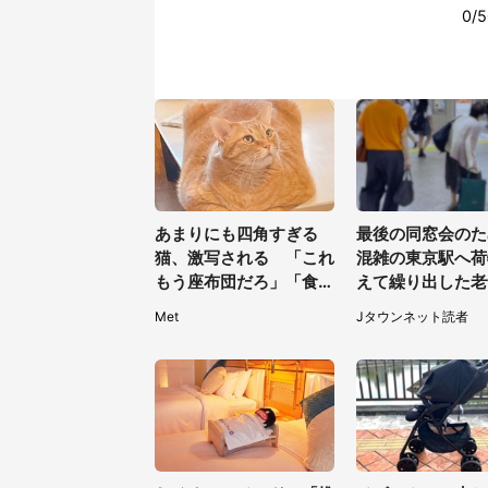
あまりにも四角すぎる
最後の同窓会のた
猫、激写される 「これ
混雑の東京駅へ荷
もう座布団だろ」「食パ
えて繰り出した老
ンの耳」と1.4万人困惑
っくり階段を降り
Met
Jタウンネット読者
スーツの男性が（
都・50代女性）