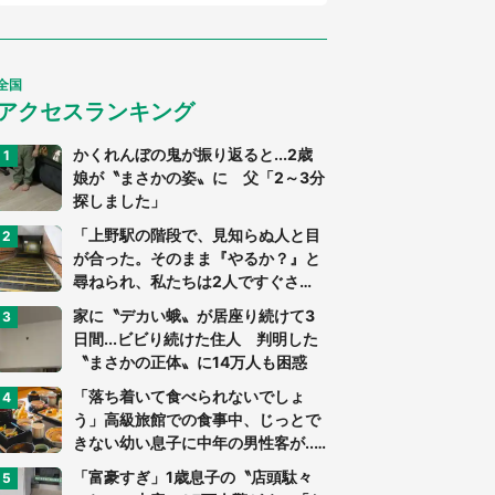
全国
アクセスランキング
かくれんぼの鬼が振り返ると...2歳
娘が〝まさかの姿〟に 父「2～3分
探しました」
「上野駅の階段で、見知らぬ人と目
が合った。そのまま『やるか？』と
尋ねられ、私たちは2人ですぐさ
ま...」（茨城県・70代男性）
家に〝デカい蛾〟が居座り続けて3
日間...ビビり続けた住人 判明した
〝まさかの正体〟に14万人も困惑
「落ち着いて食べられないでしょ
う」高級旅館での食事中、じっとで
きない幼い息子に中年の男性客が...
（東京都・40代男性）
「富豪すぎ」1歳息子の〝店頭駄々