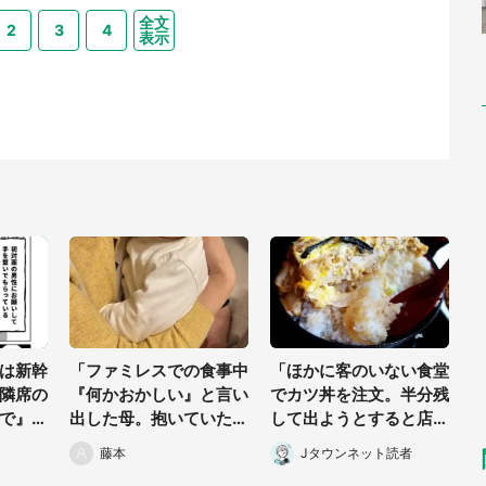
全文
2
3
4
表示
は新幹
「ファミレスでの食事中
「ほかに客のいない食堂
隣席の
『何かおかしい』と言い
でカツ丼を注文。半分残
で』と
出した母。抱いていた娘
して出ようとすると店の
」 体験
を私に預けた直後...」
おばさんが『お兄ちゃ
藤本
Jタウンネット読者
（千葉県・40代女性）
ん...』」（千葉県・70