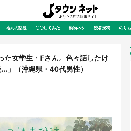
地元の話題
〇〇してみた
動物ネタ
読者投稿
のり
全国
全国
北海道
北海道
元
絶景
あの時はありがとう
物語がはじまる町へ
ふ
青森
岩手
宮城
秋田
東北
った女学生・Fさん。色々話したけ
茨城
栃木
群馬
埼玉
関東
...」（沖縄県・40代男性）
新潟
山梨
長野
甲信越
岐阜
静岡
愛知
三重
東海
富山
石川
福井
北陸
滋賀
京都
大阪
兵庫
関西
鳥取
島根
岡山
広島
中国
ラス・ダークネスが栃木県を征
『薬屋のひとりごと』の〝舞〟の
？ 県公式プロモ動画で「聖地」
に入り込む 六本木ヒルズ展望台
徳島
香川
愛媛
高知
四国
産されてます【7／31～1／31】
ラボ、本邦初公開の「猫猫像」も