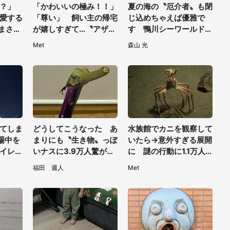
？」
「かわいいの極み！！」
夏の海の〝厄介者〟も閉
愛する
「尊い」 飼い主の帰宅
じ込めちゃえば優雅で
.まさか
が嬉しすぎて...〝アザラ
す 鴨川シーワールドで
万人驚
シ化〟しちゃったハスキ
「アンドンクラゲ」期間
Met
森山 光
ー子犬に1.6万人もん絶
限定展示【7／29～】
てしま
どうしてこうなった あ
水族館でカニを観察して
場中を
まりにも〝生き物〟っぽ
いたら→意外すぎる展開
イレ前
いナスに3.9万人驚がく
に 謎の行動に1.1万人
（東京
「そのまま精霊馬に使え
仰天「自慢してるみた
福田 週人
Met
そう」
い」