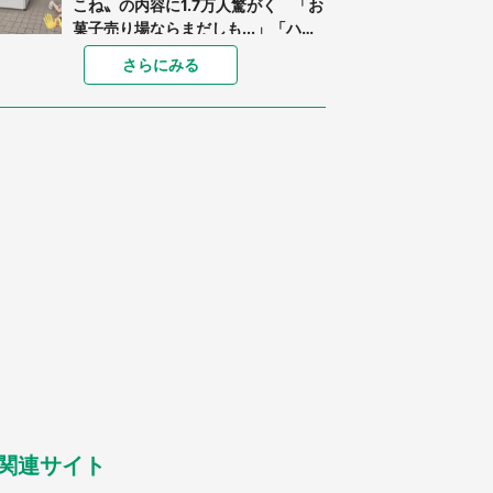
こね〟の内容に1.7万人驚がく 「お
菓子売り場ならまだしも...」「ハー
ドル高い」
「閉所恐怖症の私は新幹線で大パニ
さらにみる
ック。隣席の青年に『手を繋いで』
とお願いしたら...」 体験談に8万
人感動
「ゾワゾワする」「本当に気持ち悪
い」 道端でバグっちゃってた〝野
生の野菜〟に6.5万人戦慄
あまりにも四角すぎる猫、激写され
る 「これもう座布団だろ」「食パ
ンの耳」と1.4万人困惑
「修学旅行に途中参加する娘を送っ
て行ったら、真っ暗な道で遭難状
態。なんとか見つけた民家に助けを
求めると、住人の男性が...」
「孫にあげると思って、あなたにこ
れをあげる」 真夏の山道で見知ら
ぬお婆さんに握らされたもの（山口
県・30代女性）
関連サイト