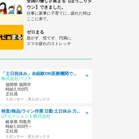
全国の優しさ集まる【ほっこりタ
ウン】できました。
仕事に家事に子育てに...疲れた時は
ここに来て。
ゼロまる
急がず、慌てず、円満に
スマホ疲れのストレッチ
「土日祝休み」未経験OK医療機関での治験コーディネーターのお仕事
＞
株式会社パソナ
福岡県 福岡市
時給2,100円
正社員
スポンサー：求人ボックス
検査/検品/ライン作業 日勤 土日休み 力仕事ほぼなし 座り作業メイン 検品·検査
＞
UTエージェント株式会社
岐阜県 羽島市
時給1,300円～
正社員
スポンサー：求人ボックス