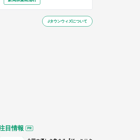
大分
宮崎
鹿児島
沖縄
／1～31】
Jタウンウィズについて
する
注目情報