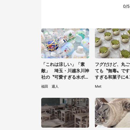
「これは涼しい」「素
フグだけど、丸ご
敵」 埼玉・川越氷川神
ても〝無毒〟です
社の〝可愛すぎる水ボト
すぎる和菓子に4.
ル〟が人気
夢中「ふぐぅ～」
福田 週人
Met
の技ですね」