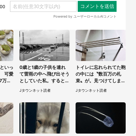
といっ
0歳と1歳の子供を連れ
トイレに忘れられてた鞄
 可愛
て雷雨の中へ飛び出そう
の中には〝数百万の札
7万人
としていた私。すると突
束〟が。見つけてしまっ
「職人
然、後ろから...（福岡
た私は慌てて...
Jタウンネット読者
Jタウンネット読者
県・30代女性）