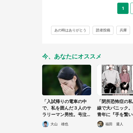
1
あの時はありがとう
読者投稿
兵庫
今、あなたにオススメ
「入試帰りの電車の中
「閉所恐怖症の私
で、私を囲んだ３人のサ
線で大パニック。
ラリーマン男性。号泣し
青年に『手を繋い
ている姿を周りから隠す
お願いしたら...
大山 雄也
福田 週人
ように立ち...」（東京
談に8万人感動