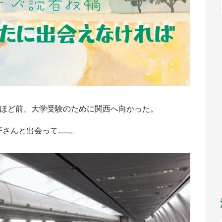
福岡
佐賀
長崎
熊本
九州
／1～10／26】
もっとみる
選択
年ほど前、大学受験のために関西へ向かった。
と出会って......。