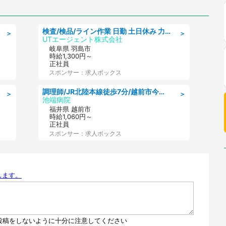
歳以上男性）
検査/検品/ライン作業 日勤 土日休み 力仕事ほぼなし 座り作業メイン 検品·検査
＞
＞
UTエージェント株式会社
岐阜県 羽島市
時給1,300円～
正社員
スポンサー：求人ボックス
調理師/JR北陸本線徒歩7分/越前市今宿町/福井県
＞
＞
池端病院
福井県 越前市
時給1,060円～
正社員
スポンサー：求人ボックス