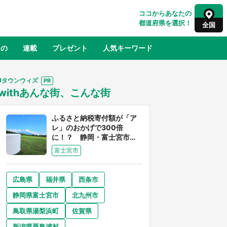
ココからあなたの
都道府県を選択！
全国
もの
連載
プレゼント
人気キーワード
Jタウンウィズ
withあんな街、こんな街
るさと納税
山形
福島
千葉
東京
神奈川
ふるさと納税寄付額が「ア
レ」のおかげで300倍
に！？ 静岡・富士宮市は
富士山産の魅力あふれるス
富士宮市
ゴイ街
広島県
福井県
西条市
奈良
和歌山
静岡県富士宮市
北九州市
山口
世界
日向翔陽＆影山飛雄が笹かまを食べ
鳥取県湯梨浜町
佐賀県
でコ
る！ アニメ『ハイキュー！！』×老
【8
舗「鐘崎」コラボで限定グッズも【8
新潟県粟島浦村