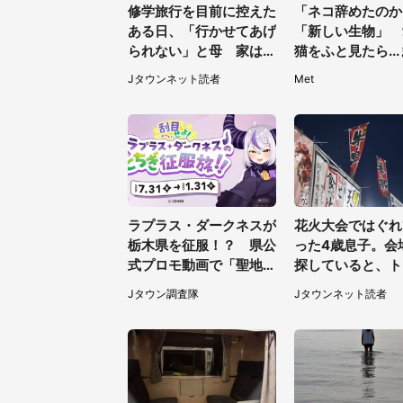
修学旅行を目前に控えた
「ネコ辞めたのか
ある日、「行かせてあげ
「新しい生物」 
られない」と母 家は貧
猫をふと見たら..
しく、私は納得したけれ
の〝変身〟に3.5
Jタウンネット読者
Met
ど...（北海道・70代以
がく
上女性）
ラプラス・ダークネスが
花火大会ではぐれ
栃木県を征服！？ 県公
った4歳息子。会
式プロモ動画で「聖地」
探していると、ト
が生産されてます【7／
で見知らぬ男性に
Jタウン調査隊
Jタウンネット読者
31～1／31】
都・女性）