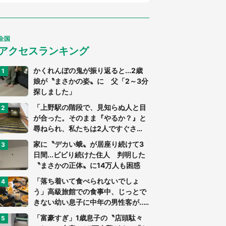
全国
アクセスランキング
かくれんぼの鬼が振り返ると...2歳
娘が〝まさかの姿〟に 父「2～3分
探しました」
「上野駅の階段で、見知らぬ人と目
が合った。そのまま『やるか？』と
尋ねられ、私たちは2人ですぐさ
ま...」（茨城県・70代男性）
家に〝デカい蛾〟が居座り続けて3
日間...ビビり続けた住人 判明した
〝まさかの正体〟に14万人も困惑
「落ち着いて食べられないでしょ
う」高級旅館での食事中、じっとで
きない幼い息子に中年の男性客が...
（東京都・40代男性）
「富豪すぎ」1歳息子の〝店頭駄々