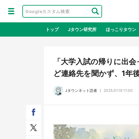
トップ
Jタウン研究所
ほっこりタウン
地域×二次
「大学入試の帰りに出会
ど連絡先を聞かず、1年後
Jタウンネット読者
2025.01.19 11:00
鳥取・境港「ゲゲゲの妖怪楽園」限定
ラプ
だった鬼太郎グッズ買える 銀座・博
服！
品館TOY PARKへ急げ【8／8～31】
が生