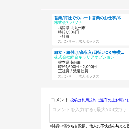
都・２０代女性）
営業/商社でのルート営業のお仕事/即日勤務可/車通勤可/営業
株式会社パソナ
福岡県 北九州市
時給1,506円
正社員
スポンサー：求人ボックス
組立・組付け/高収入/日払いOK/寮費無料/交替制/20・30・40代活躍中
株式会社綜合キャリアオプション
熊本県 菊陽町
時給1,600円～2,000円
正社員 / 派遣社員
スポンサー：求人ボックス