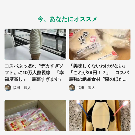
今、あなたにオススメ
コスパぶっ壊れ〝デカすぎソ
「美味しくないわけがない」
フト〟に10万人熱視線 「幸
「これが29円！？」 コスパ
福度高し」「最高すぎます」
最強の絶品食材〝森のほた
て〟が気になりすぎる
福田 週人
福田 週人
都道府選択