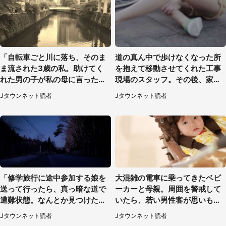
「自転車ごと川に落ち、そのま
道の真ん中で歩けなくなった所
ま流された3歳の私。助けてく
を抱えて移動させてくれた工事
れた男の子が私の母に言ったの
現場のスタッフ。その後、家ま
は...」（千葉県・20代女性）
で私を送ると（大阪府・40代女
Jタウンネット読者
Jタウンネット読者
性）
「修学旅行に途中参加する娘を
大混雑の電車に乗ってきたベビ
送って行ったら、真っ暗な道で
ーカーと母親。周囲を警戒して
遭難状態。なんとか見つけた民
いたら、若い男性客が思いもよ
家に助けを求めると、住人の男
らぬ行動に（東京都・50代女
Jタウンネット読者
Jタウンネット読者
性が...」
性）