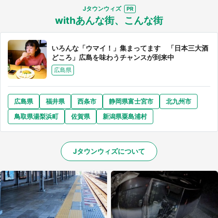
Jタウンウィズ
withあんな街、こんな街
いろんな「ウマイ！」集まってます 「日本三大酒
どころ」広島を味わうチャンスが到来中
広島県
広島県
福井県
西条市
静岡県富士宮市
北九州市
鳥取県湯梨浜町
佐賀県
新潟県粟島浦村
Jタウンウィズについて