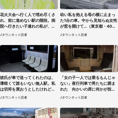
花火大会へ行く人で埋め尽くさ
幼い私を抱える母の横に止まっ
れ、前に進めない駅の階段。病
た1台の車。中から見知らぬ女性
院へ行きたい子連れの私が、ス
が窓を開けて...（東京都・40代
タッフに事情を説明すると...
男性）
Jタウンネット読者
Jタウンネット読者
（埼玉県・女性）
彼氏が車で送ってくれたのは、
「女の子一人では乗るもんじゃ
薄暗くて誰もいない無人駅。私
ない」夜行列車で男たちに囲ま
は切符を買おうとしたけれど
れた 向かいの席に何かが投げ
（山形県・20代女性）
られて（秋田県・60代女性）
Jタウンネット読者
Jタウンネット読者