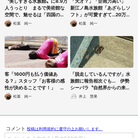
〝美しすぎる水族館〟に8.9万
「天才？」「企画力高い」
都道府選択
人うっとり まるで美術館な
新江ノ島水族館「あざらしソ
空間で、魅せるは「四国の水
フト」が可愛すぎて...20万人
中世界」
大絶賛
松葉 純一
松葉 純一
客「1600円も払う価値あ
「脱走しているんですが」水
る？」スタッフ「お客様の感
族館に報告相次ぐも... 伊勢
性が決めることです！」 桂
シーパラ〝自然界からの来館
浜水族館チケット売り場で発
者〟紹介に1万人驚がく
松葉 純一
井上 慧果
生した「粋なやり取り」に大
反響
選択する