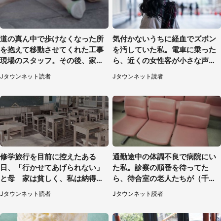
道の真ん中で歩けなくなった所
気付かないうちに経血でズボン
を抱えて移動させてくれた工事
を汚していた私。電車に乗った
現場のスタッフ。その後、家ま
ら、近くの女性客が小さな声で
で私を送ると（大阪府・40代女
（千葉県・10代女性）
Jタウンネット読者
Jタウンネット読者
性）
修学旅行を目前に控えたある
通勤途中の体調不良で病院にい
日、「行かせてあげられない」
た私。診察の順番を待ってた
と母 家は貧しく、私は納得し
ら、待合室の老人たちが（千葉
たけれど...（北海道・70代以上
県・50代男性）
Jタウンネット読者
Jタウンネット読者
女性）