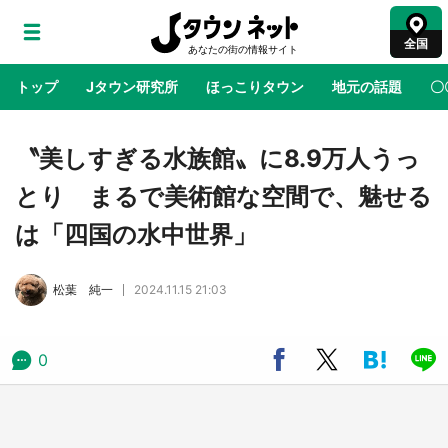
全国
トップ
Jタウン研究所
ほっこりタウン
地元の話題
〇
地域×二次元
絶景
あの時はありがとう
物語がはじ
〝美しすぎる水族館〟に8.9万人うっ
とり まるで美術館な空間で、魅せる
アニメ『はたらく細胞』と神奈川県の3度目コ
は「四国の水中世界」
ラボ 作品の世界観通じて「小児がん」学べる
【8／10～31※平日限定】
松葉 純一
2024.11.15 21:03
鳥取・境港「ゲゲゲの妖怪楽園」限定だった鬼
太郎グッズ買える 銀座・博品館TOY PARKへ
急げ【8／8～31】
0
ラプラス・ダークネスが栃木県を征服！？ 県
公式プロモ動画で「聖地」が生産されてます
【7／31～1／31】