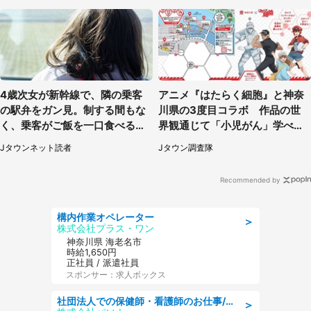
4歳次女が新幹線で、隣の乗客
アニメ『はたらく細胞』と神奈
の駅弁をガン見。制する間もな
川県の3度目コラボ 作品の世
く、乗客がご飯を一口食べると
界観通じて「小児がん」学べる
（茨城県・50代女性）
【8／10～31※平日限定】
Jタウンネット読者
Jタウン調査隊
Recommended by
構内作業オペレーター
＞
株式会社プラス・ワン
神奈川県 海老名市
時給1,650円
正社員 / 派遣社員
スポンサー：求人ボックス
社団法人での保健師・看護師のお仕事/未経験OK/要資格:普通免許、保健師、正看護師
＞