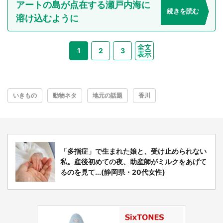
アートの島が点在する瀬戸内海に
続きを読む
溶け込むように
全文
1
2
3
表示
いきもの
動物ネタ
地元の話題
香川
「多指症」で生まれた娘と、受け止められない
私。産後初めての夜、助産師がミルクをあげて
るのを見て...(静岡県・20代女性)