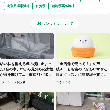
鳥取県湯梨浜町
佐賀県
新潟県粟島浦村
Jタウンウィズについて
幼い私を抱える母の横に止まっ
「全店舗で売って！」の声
た1台の車。中から見知らぬ女性
続々 もち吉の〝かわいすぎる
が窓を開けて...（東京都・40代
限定グッズ〟に熱視線→買える
男性）
のは地元だけ？本社に聞く
Jタウンネット読者
ころんころ