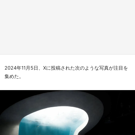
『薬屋のひとりごと』の〝舞〟の世界に入り込
む 六本木ヒルズ展望台でコラボ、本邦初公開
の「猫猫像」も【8／1～10／26】
もっとみる
2024年11月5日、Xに投稿された次のような写真が注目を
集めた。