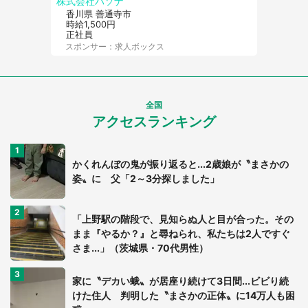
株式会社パソナ
香川県 善通寺市
時給1,500円
正社員
スポンサー：求人ボックス
全国
アクセスランキング
かくれんぼの鬼が振り返ると...2歳娘が〝まさかの
姿〟に 父「2～3分探しました」
「上野駅の階段で、見知らぬ人と目が合った。その
まま『やるか？』と尋ねられ、私たちは2人ですぐ
さま...」（茨城県・70代男性）
家に〝デカい蛾〟が居座り続けて3日間...ビビり続
けた住人 判明した〝まさかの正体〟に14万人も困