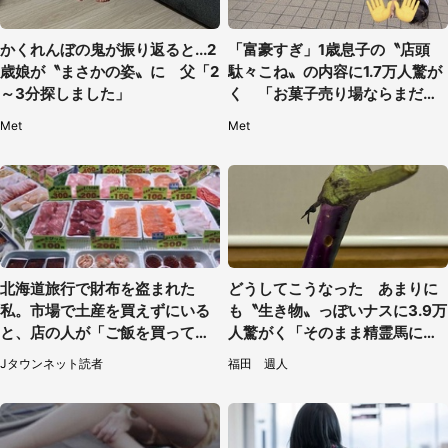
かくれんぼの鬼が振り返ると...2
「富豪すぎ」1歳息子の〝店頭
歳娘が〝まさかの姿〟に 父「2
駄々こね〟の内容に1.7万人驚が
～3分探しました」
く 「お菓子売り場ならまだし
も...」「ハードル高い」
Met
Met
北海道旅行で財布を盗まれた
どうしてこうなった あまりに
私。市場で土産を買えずにいる
も〝生き物〟っぽいナスに3.9万
と、店の人が「ご飯を買って、
人驚がく「そのまま精霊馬に使
持って来い」（50代男性）
えそう」
Jタウンネット読者
福田 週人