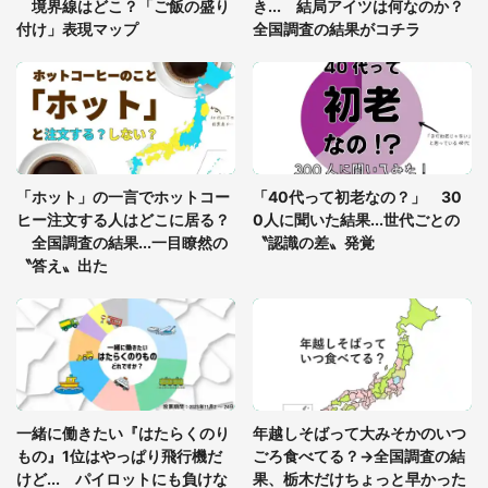
8万人感動
境界線はどこ？「ご飯の盛り
き... 結局アイツは何なのか？
付け」表現マップ
全国調査の結果がコチラ
「富豪すぎ」1歳息子の〝店頭駄々こね〟の内容に1.
7万人驚がく 「お菓子売り場ならまだしも...」「ハ
ードル高い」
あまりにも四角すぎる猫、激写される 「これもう
座布団だろ」「食パンの耳」と1.4万人困惑
「ホット」の一言でホットコー
「40代って初老なの？」 30
ヒー注文する人はどこに居る？
0人に聞いた結果...世代ごとの
全国調査の結果...一目瞭然の
〝認識の差〟発覚
〝答え〟出た
一緒に働きたい『はたらくのり
年越しそばって大みそかのいつ
もの』1位はやっぱり飛行機だ
ごろ食べてる？→全国調査の結
けど... パイロットにも負けな
果、栃木だけちょっと早かった