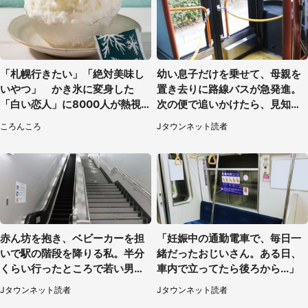
「札幌行きたい」「絶対美味し
幼い息子だけを乗せて、母親を
いやつ」 かき氷に変身した
置き去りに路線バスが急発進。
「白い恋人」に8000人が熱視
次の便で追いかけたら、見知ら
線【期間限定】
ぬ若い女性が（京都府・60代女
ころんころ
Jタウンネット読者
性）
赤ん坊を抱き、ベビーカーを担
「妊娠中の通勤電車で、毎日一
いで駅の階段を降りる私。半分
緒だったおじいさん。ある日、
くらい行ったところで若い男性
車内で立ってたら後ろから...」
が...（埼玉県・50代女性）
Jタウンネット読者
Jタウンネット読者