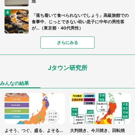
惑
「落ち着いて食べられないでしょう」高級旅館での
食事中、じっとできない幼い息子に中年の男性客
が...（東京都・40代男性）
さらにみる
「可愛いのにホラー」「事件性を感じる」 ふわふ
わアザラシの〝赤い異変〟に3.2万人戦慄
Jタウン研究所
「孫にあげると思って、あなたにこれをあげる」
真夏の山道で見知らぬお婆さんに握らされたもの
（山口県・30代女性）
みんなの結果
「ゾワゾワする」「本当に気持ち悪い」 道端でバ
グっちゃってた〝野生の野菜〟に6.5万人戦慄
「閉所恐怖症の私は新幹線で大パニック。隣席の青
年に『手を繋いで』とお願いしたら...」 体験談に
よそう、つぐ、盛る、よそる...
大判焼き、今川焼き、回転焼