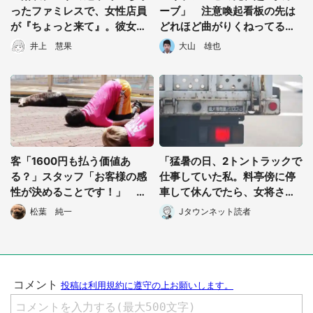
ったファミレスで、女性店員
ーブ」 注意喚起看板の先は
が『ちょっと来て』。彼女は
どれほど曲がりくねってる？
私をトイレに連れていき...」
進んでみるとまさかの光景
井上 慧果
大山 雄也
（新潟県・30代女性）
客「1600円も払う価値あ
「猛暑の日、2トントラックで
る？」スタッフ「お客様の感
仕事していた私。料亭傍に停
性が決めることです！」 桂
車して休んでたら、女将さん
浜水族館チケット売り場で発
が中から出てきて...」（東京
松葉 純一
Jタウンネット読者
生した「粋なやり取り」に大
都・50代男性）
反響