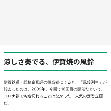
『小林さんちのメイドラゴン』と舞台のモデ
ル・越谷がコラボ 田んぼアートの見頃にあわ
せて企画続々【7／31～】
もっとみる
涼しさ奏でる、伊賀焼の風鈴
伊賀鉄道・総務企画課の担当者によると、「風鈴列車」が
始まったのは、2009年。今回で16回目の開催だという。
コロナ禍でも途切れることはなかった、人気の定番企画
だ。