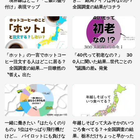
境界線はどこ？「ご飯の盛り
き... 結局アイツは何なのか？
付け」表現マップ
全国調査の結果がコチラ
「○○がない街に住んでいます」住人の呟きに30万
人驚がく 何が存在しないか、あなたはわかる？
「修学旅行に途中参加する娘を送って行ったら、真
っ暗な道で遭難状態。なんとか見つけた民家に助け
「ホット」の一言でホットコー
「40代って初老なの？」 30
を求めると、住人の男性が...」
ヒー注文する人はどこに居る？
0人に聞いた結果...世代ごとの
全国調査の結果...一目瞭然の
〝認識の差〟発覚
〝答え〟出た
一緒に働きたい『はたらくのり
年越しそばって大みそかのいつ
もの』1位はやっぱり飛行機だ
ごろ食べてる？→全国調査の結
けど... パイロットにも負けな
果、栃木だけちょっと早かった