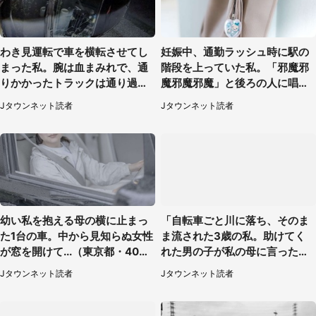
わき見運転で車を横転させてし
妊娠中、通勤ラッシュ時に駅の
まった私。腕は血まみれで、通
階段を上っていた私。「邪魔邪
りかかったトラックは通り過ぎ
魔邪魔邪魔」と後ろの人に唱え
ていき...（福岡県・30代女性）
られて（神奈川県・30代女性）
Jタウンネット読者
Jタウンネット読者
幼い私を抱える母の横に止まっ
「自転車ごと川に落ち、そのま
た1台の車。中から見知らぬ女性
ま流された3歳の私。助けてく
が窓を開けて...（東京都・40代
れた男の子が私の母に言ったの
男性）
は...」（千葉県・20代女性）
Jタウンネット読者
Jタウンネット読者