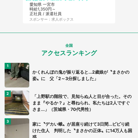
愛知県 一宮市
時給1,350円～
正社員 / 派遣社員
スポンサー：求人ボックス
全国
アクセスランキング
かくれんぼの鬼が振り返ると...2歳娘が〝まさかの
姿〟に 父「2～3分探しました」
「上野駅の階段で、見知らぬ人と目が合った。その
まま『やるか？』と尋ねられ、私たちは2人ですぐ
さま...」（茨城県・70代男性）
家に〝デカい蛾〟が居座り続けて3日間...ビビり続
けた住人 判明した〝まさかの正体〟に14万人も困
惑