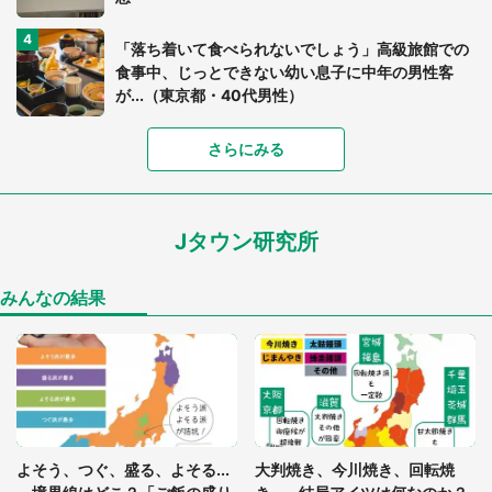
「落ち着いて食べられないでしょう」高級旅館での
食事中、じっとできない幼い息子に中年の男性客
が...（東京都・40代男性）
「富豪すぎ」1歳息子の〝店頭駄々こね〟の内容に1.
さらにみる
7万人驚がく 「お菓子売り場ならまだしも...」「ハ
ードル高い」
Jタウン研究所
あまりにも四角すぎる猫、激写される 「これもう
座布団だろ」「食パンの耳」と1.4万人困惑
みんなの結果
「閉所恐怖症の私は新幹線で大パニック。隣席の青
年に『手を繋いで』とお願いしたら...」 体験談に
8万人感動
「ゾワゾワする」「本当に気持ち悪い」 道端でバ
よそう、つぐ、盛る、よそる...
大判焼き、今川焼き、回転焼
グっちゃってた〝野生の野菜〟に6.5万人戦慄