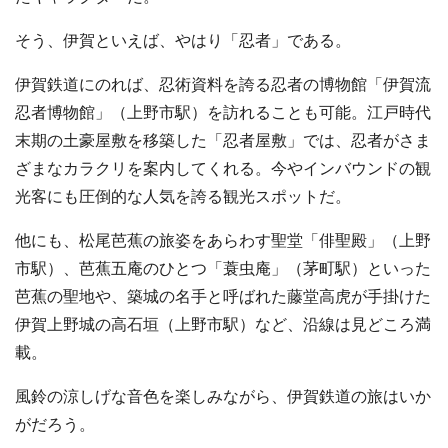
そう、伊賀といえば、やはり「忍者」である。
伊賀鉄道にのれば、忍術資料を誇る忍者の博物館「伊賀流
忍者博物館」（上野市駅）を訪れることも可能。江戸時代
末期の土豪屋敷を移築した「忍者屋敷」では、忍者がさま
ざまなカラクリを案内してくれる。今やインバウンドの観
光客にも圧倒的な人気を誇る観光スポットだ。
他にも、松尾芭蕉の旅姿をあらわす聖堂「俳聖殿」（上野
市駅）、芭蕉五庵のひとつ「蓑虫庵」（茅町駅）といった
芭蕉の聖地や、築城の名手と呼ばれた藤堂高虎が手掛けた
伊賀上野城の高石垣（上野市駅）など、沿線は見どころ満
載。
風鈴の涼しげな音色を楽しみながら、伊賀鉄道の旅はいか
がだろう。