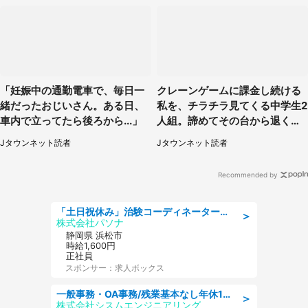
「妊娠中の通勤電車で、毎日一
クレーンゲームに課金し続ける
緒だったおじいさん。ある日、
私を、チラチラ見てくる中学生2
車内で立ってたら後ろから...」
人組。諦めてその台から退く
と、後ろから声が（東京都・40
Jタウンネット読者
Jタウンネット読者
代女性）
Recommended by
「土日祝休み」治験コーディネーターのお仕事/未経験OK
＞
株式会社パソナ
静岡県 浜松市
時給1,600円
正社員
スポンサー：求人ボックス
一般事務・OA事務/残業基本なし年休130日社保完備の一般・調達事務
＞
株式会社シスムエンジニアリング