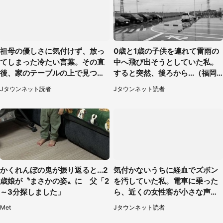
祖母の優しさに気付けず、放っ
0歳と1歳の子供を連れて雷雨の
てしまった冷たい言葉。その直
中へ飛び出そうとしていた私。
後、家のテーブルの上で見つけ
すると突然、後ろから...（福岡
たものは（福岡県・30代女性）
県・30代女性）
Jタウンネット読者
Jタウンネット読者
かくれんぼの鬼が振り返ると...2
気付かないうちに経血でズボン
歳娘が〝まさかの姿〟に 父「2
を汚していた私。電車に乗った
～3分探しました」
ら、近くの女性客が小さな声で
（千葉県・10代女性）
Met
Jタウンネット読者