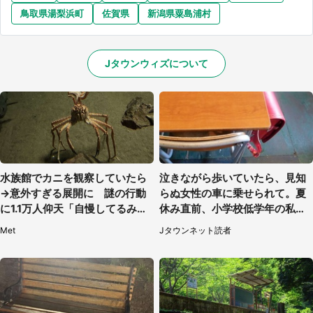
鳥取県湯梨浜町
佐賀県
新潟県粟島浦村
Jタウンウィズについて
水族館でカニを観察していたら
泣きながら歩いていたら、見知
→意外すぎる展開に 謎の行動
らぬ女性の車に乗せられて。夏
に1.1万人仰天「自慢してるみた
休み直前、小学校低学年の私に
い」
起きたこと（広島県・30代女
Met
Jタウンネット読者
性）