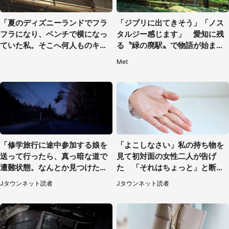
「夏のディズニーランドでフラ
「ジブリに出てきそう」「ノス
フラになり、ベンチで横になっ
タルジー感じます」 愛知に残
ていた私。そこへ何人ものキャ
る〝緑の廃駅〟で物語が始まり
ストがやってきて」（埼玉県・2
そう
Met
0代女性）
「修学旅行に途中参加する娘を
「よこしなさい」私の持ち物を
送って行ったら、真っ暗な道で
見て初対面の女性二人が告げ
遭難状態。なんとか見つけた民
た 「それはちょっと」と断っ
家に助けを求めると、住人の男
たわけ（東京都・40代女性）
Jタウンネット読者
Jタウンネット読者
性が...」