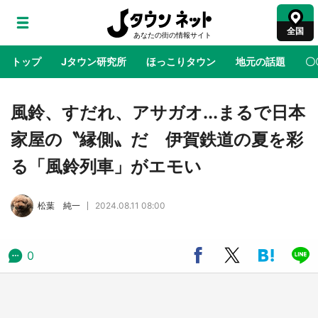
全国
トップ
Jタウン研究所
ほっこりタウン
地元の話題
〇
地域×二次元
絶景
あの時はありがとう
物語がはじ
風鈴、すだれ、アサガオ...まるで日本
家屋の〝縁側〟だ 伊賀鉄道の夏を彩
ラプラス・ダークネスが栃木県を征服！？ 県
る「風鈴列車」がエモい
公式プロモ動画で「聖地」が生産されてます
【7／31～1／31】
松葉 純一
2024.08.11 08:00
『薬屋のひとりごと』の〝舞〟の世界に入り込
む 六本木ヒルズ展望台でコラボ、本邦初公開
の「猫猫像」も【8／1～10／26】
0
日向翔陽＆影山飛雄が笹かまを食べる！ アニ
メ『ハイキュー！！』×老舗「鐘崎」コラボで
限定グッズも【8／1～31】