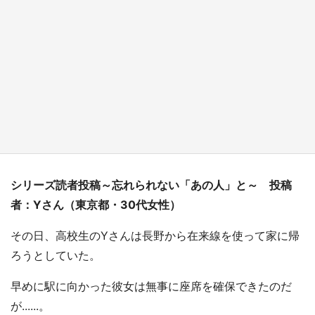
新宿駅に〝巨人用少女漫画〟が出現！？ バカ
デカサイズで、ページもめくれる『CIPHER』
『桜蘭高校ホスト部』『夏目友人帳』【～7／
26】
もっとみる
シリーズ読者投稿～忘れられない「あの人」と～ 投稿
者：Yさん（東京都・30代女性）
その日、高校生のYさんは長野から在来線を使って家に帰
ろうとしていた。
早めに駅に向かった彼女は無事に座席を確保できたのだ
が......。