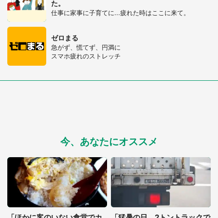
た。
仕事に家事に子育てに...疲れた時はここに来て。
ゼロまる
急がず、慌てず、円満に
スマホ疲れのストレッチ
今、あなたにオススメ
選択する
「ほかに客のいない食堂でカ
「猛暑の日、2トントラックで