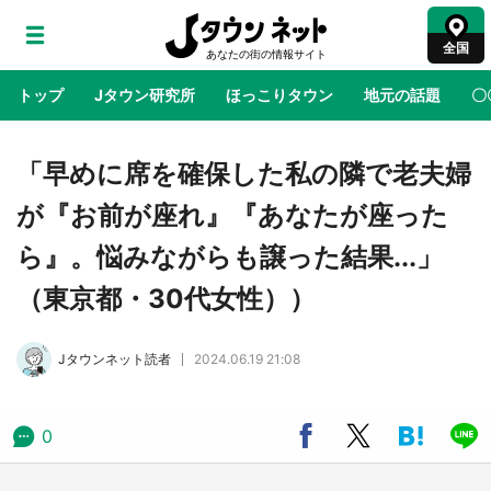
全国
トップ
Jタウン研究所
ほっこりタウン
地元の話題
〇
地域×二次元
絶景
あの時はありがとう
物語がはじ
「早めに席を確保した私の隣で老夫婦
が『お前が座れ』『あなたが座った
『薬屋のひとりごと』の〝舞〟の世界に入り込
ら』。悩みながらも譲った結果...」
む 六本木ヒルズ展望台でコラボ、本邦初公開
の「猫猫像」も【8／1～10／26】
（東京都・30代女性））
日向翔陽＆影山飛雄が笹かまを食べる！ アニ
Jタウンネット読者
2024.06.19 21:08
メ『ハイキュー！！』×老舗「鐘崎」コラボで
限定グッズも【8／1～31】
0
『小林さんちのメイドラゴン』と舞台のモデ
ル・越谷がコラボ 田んぼアートの見頃にあわ
せて企画続々【7／31～】