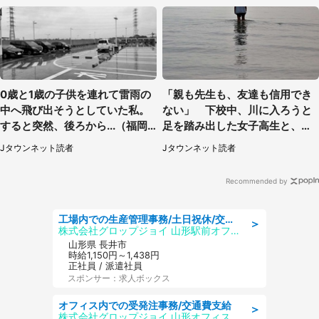
0歳と1歳の子供を連れて雷雨の
「親も先生も、友達も信用でき
中へ飛び出そうとしていた私。
ない」 下校中、川に入ろうと
すると突然、後ろから...（福岡
足を踏み出した女子高生と、彼
県・30代女性）
女を止めた予想外の存在
Jタウンネット読者
Jタウンネット読者
Recommended by
工場内での生産管理事務/土日祝休/交通費支給
＞
株式会社グロップジョイ 山形駅前オフィス
山形県 長井市
時給1,150円～1,438円
正社員 / 派遣社員
スポンサー：求人ボックス
オフィス内での受発注事務/交通費支給
＞
株式会社グロップジョイ 山形オフィス