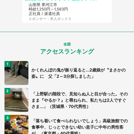
山形県 寒河江市
時給1,250円～1,563円
正社員 / 派遣社員
スポンサー：求人ボックス
全国
アクセスランキング
かくれんぼの鬼が振り返ると...2歳娘が〝まさかの
姿〟に 父「2～3分探しました」
「上野駅の階段で、見知らぬ人と目が合った。その
まま『やるか？』と尋ねられ、私たちは2人ですぐ
さま...」（茨城県・70代男性）
「落ち着いて食べられないでしょう」高級旅館での
食事中、じっとできない幼い息子に中年の男性客
が...（東京都・40代男性）