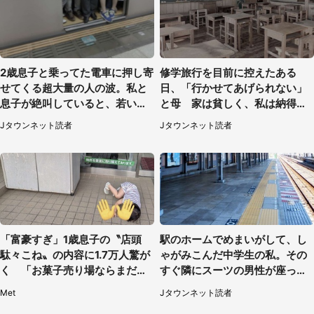
2歳息子と乗ってた電車に押し寄
修学旅行を目前に控えたある
せてくる超大量の人の波。私と
日、「行かせてあげられない」
息子が絶叫していると、若いカ
と母 家は貧しく、私は納得し
ップルの乗客が...（東京都・60
たけれど...（北海道・70代以上
Jタウンネット読者
Jタウンネット読者
代女性）
女性）
「富豪すぎ」1歳息子の〝店頭
駅のホームでめまいがして、し
駄々こね〟の内容に1.7万人驚が
ゃがみこんだ中学生の私。その
く 「お菓子売り場ならまだし
すぐ隣にスーツの男性が座って
も...」「ハードル高い」
きて（千葉県・20代女性）
Met
Jタウンネット読者