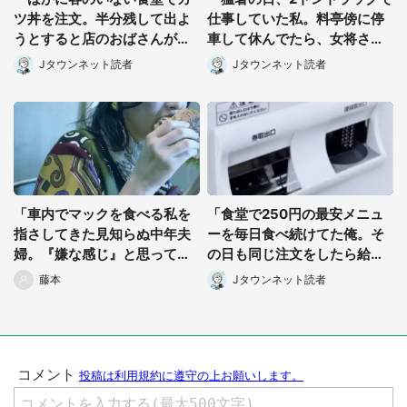
ツ丼を注文。半分残して出よ
仕事していた私。料亭傍に停
うとすると店のおばさんが
車して休んでたら、女将さん
『お兄ちゃん...』」（千葉
が中から出てきて...」（東京
Jタウンネット読者
Jタウンネット読者
県・70歳以上男性）
都・50代男性）
「車内でマックを食べる私を
「食堂で250円の最安メニュ
指さしてきた見知らぬ中年夫
ーを毎日食べ続けてた俺。そ
婦。『嫌な感じ』と思ってい
の日も同じ注文をしたら給仕
たらコンコンとノックさ
のおばさんが...」（栃木県・5
藤本
Jタウンネット読者
れ...」（福島県・20代女性）
0代男性）