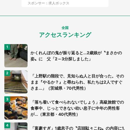
スポンサー：求人ボックス
全国
アクセスランキング
かくれんぼの鬼が振り返ると...2歳娘が〝まさかの
姿〟に 父「2～3分探しました」
「上野駅の階段で、見知らぬ人と目が合った。その
まま『やるか？』と尋ねられ、私たちは2人ですぐ
さま...」（茨城県・70代男性）
「落ち着いて食べられないでしょう」高級旅館での
食事中、じっとできない幼い息子に中年の男性客
が...（東京都・40代男性）
「富豪すぎ」1歳息子の〝店頭駄々こね〟の内容に1.