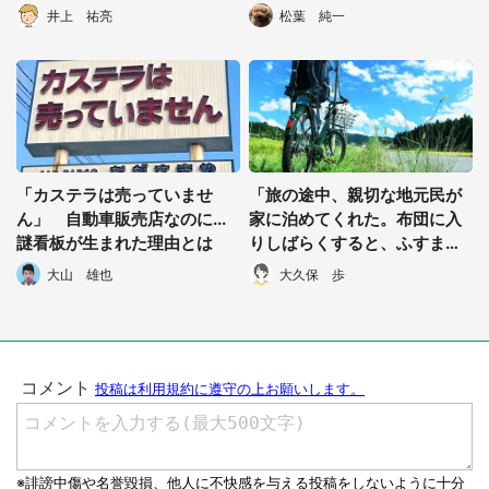
それを聞いていて...」（千葉
すぎる
井上 祐亮
松葉 純一
県・40代男性）
「カステラは売っていませ
「旅の途中、親切な地元民が
ん」 自動車販売店なのに...
家に泊めてくれた。布団に入
謎看板が生まれた理由とは
りしばらくすると、ふすまの
奥から視線を感じ...」（神奈
大山 雄也
大久保 歩
川県・50代男性）