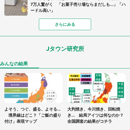
7万人驚がく 「お菓子売り場ならまだしも...」「ハ
ードル高い」
さらにみる
あまりにも四角すぎる猫、激写される 「これもう
座布団だろ」「食パンの耳」と1.4万人困惑
Jタウン研究所
家に〝デカい蛾〟が居座り続けて3日間...ビビり続
けた住人 判明した〝まさかの正体〟に14万人も困
惑
みんなの結果
「○○がない街に住んでいます」住人の呟きに30万
人驚がく 何が存在しないか、あなたはわかる？
「閉所恐怖症の私は新幹線で大パニック。隣席の青
年に『手を繋いで』とお願いしたら...」 体験談に
よそう、つぐ、盛る、よそる...
大判焼き、今川焼き、回転焼
8万人感動
境界線はどこ？「ご飯の盛り
き... 結局アイツは何なのか？
付け」表現マップ
全国調査の結果がコチラ
梅田の地下街でベビーカーを押しつつ迷う私に、見