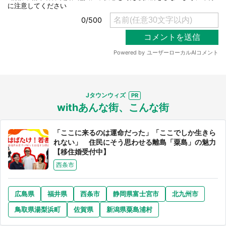
Jタウンウィズ
withあんな街、こんな街
「ここに来るのは運命だった」「ここでしか生きら
れない」 住民にそう思わせる離島「粟島」の魅力
【移住婚受付中】
西条市
広島県
福井県
西条市
静岡県富士宮市
北九州市
鳥取県湯梨浜町
佐賀県
新潟県粟島浦村