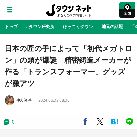
全国
トップ
Jタウン研究所
ほっこりタウン
地元の話題
〇
地域×二次元
絶景
あの時はありがとう
物語がはじ
日本の匠の手によって「初代メガトロ
ン」の頭が爆誕 精密鋳造メーカーが
ラプラス・ダークネスが栃木県を征服！？ 県
作る「トランスフォーマー」グッズ
公式プロモ動画で「聖地」が生産されてます
【7／31～1／31】
が激アツ
『薬屋のひとりごと』の〝舞〟の世界に入り込
仲久保 岳
2024.06.02 08:00
む 六本木ヒルズ展望台でコラボ、本邦初公開
の「猫猫像」も【8／1～10／26】
0
日向翔陽＆影山飛雄が笹かまを食べる！ アニ
メ『ハイキュー！！』×老舗「鐘崎」コラボで
限定グッズも【8／1～31】