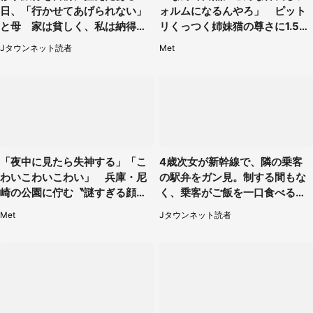
日、「行かせてあげられない」
ォルムになるんやろ」 ピット
と母 家は貧しく、私は納得し
リくっつく姉妹猫の尊さに1.5万
たけれど...（北海道・70代以上
人もん絶
Jタウンネット読者
Met
女性）
「夜中に見たら失神する」「こ
4歳次女が新幹線で、隣の乗客
わいこわいこわい」 兵庫・尼
の駅弁をガン見。制する間もな
崎の公園に佇む〝謎すぎる顔〟
く、乗客がご飯を一口食べると
に1.3万人戦慄
（茨城県・50代女性）
Met
Jタウンネット読者