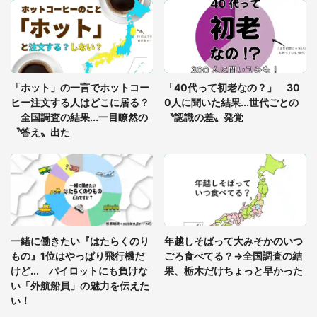
知らぬおじいさんがわざわざ声をかけてきて（兵庫
県・30代女性）
「ゾワゾワする」「本当に気持ち悪い」 道端でバ
グっちゃってた〝野生の野菜〟に6.5万人戦慄
「ホット」の一言でホットコー
「40代って初老なの？」 30
ヒー注文する人はどこに居る？
0人に聞いた結果...世代ごとの
全国調査の結果...一目瞭然の
〝認識の差〟発覚
〝答え〟出た
一緒に働きたい『はたらくのり
年越しそばって大みそかのいつ
もの』1位はやっぱり飛行機だ
ごろ食べてる？→全国調査の結
けど... パイロットにも負けな
果、栃木だけちょっと早かった
い「外航船員」の魅力を伝えた
い！