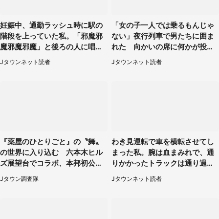
妊娠中、通勤ラッシュ時に駅の
「女の子一人では乗るもんじゃ
階段を上っていた私。「邪魔邪
ない」夜行列車で男たちに囲ま
魔邪魔邪魔」と後ろの人に唱え
れた 向かいの席に何かが投げ
られて（神奈川県・30代女性）
られて（秋田県・60代女性）
Jタウンネット読者
Jタウンネット読者
『薬屋のひとりごと』の〝舞〟
わき見運転で車を横転させてし
の世界に入り込む 六本木ヒル
まった私。腕は血まみれで、通
ズ展望台でコラボ、本邦初公開
りかかったトラックは通り過ぎ
の「猫猫像」も【8／1～10／2
ていき...（福岡県・30代女性）
Jタウン調査隊
Jタウンネット読者
6】