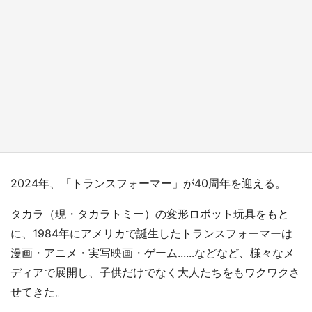
『小林さんちのメイドラゴン』と舞台のモデ
ル・越谷がコラボ 田んぼアートの見頃にあわ
せて企画続々【7／31～】
もっとみる
2024年、「トランスフォーマー」が40周年を迎える。
タカラ（現・タカラトミー）の変形ロボット玩具をもと
に、1984年にアメリカで誕生したトランスフォーマーは
漫画・アニメ・実写映画・ゲーム......などなど、様々なメ
ディアで展開し、子供だけでなく大人たちをもワクワクさ
せてきた。