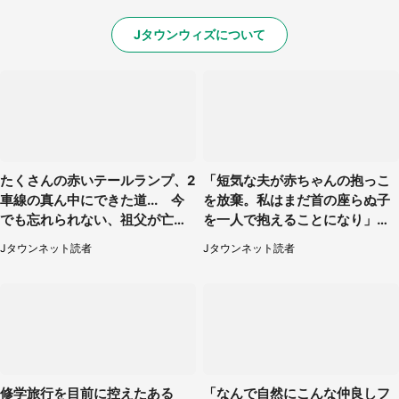
Jタウンウィズについて
たくさんの赤いテールランプ、2
「短気な夫が赤ちゃんの抱っこ
車線の真ん中にできた道... 今
を放棄。私はまだ首の座らぬ子
でも忘れられない、祖父が亡く
を一人で抱えることになり」
なった夜に見た光景（30代女
（岩手県・40代女性）
Jタウンネット読者
Jタウンネット読者
性）
修学旅行を目前に控えたある
「なんで自然にこんな仲良しフ