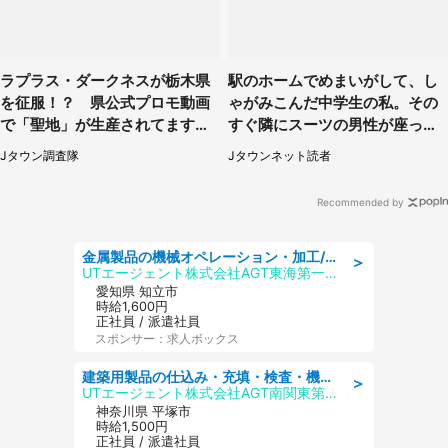
ラプラス・ダークネスが栃木県
駅のホームでめまいがして、し
を征服！？ 県公式プロモ動画
ゃがみこんだ中学生の私。その
で「聖地」が生産されてます【7
すぐ隣にスーツの男性が座って
／31～1／31】
きて（千葉県・20代女性）
Jタウン調査隊
Jタウンネット読者
Recommended by
金属製品の機械オペレーション・加工/寮完備/日払い/工場・製造
＞
UTエージェント株式会社AGT東海第一CU
愛知県 知立市
時給1,600円
正社員 / 派遣社員
スポンサー：求人ボックス
建築用製品の仕込み・充填・検査・機械操作/寮完備/日払い/工場・製造
＞
UTエージェント株式会社AGT南関東第二CU
神奈川県 平塚市
時給1,500円
正社員 / 派遣社員