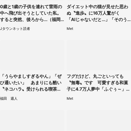
0歳と1歳の子供を連れて雷雨の
ダイエット中の猫が見せた思わ
中へ飛び出そうとしていた私。
ぬ〝進歩〟に16万人驚がく
すると突然、後ろから...（福岡
「AIじゃないだと...」「そのう
県・30代女性）
ち喋りそう」
Jタウンネット読者
Met
「うらやましすぎるやん」「ぜ
フグだけど、丸ごといっても
ひ通いたい」 あまりにも酷い
〝無毒〟です 可愛すぎる和菓
〝ネコハラ〟受けられる喫茶店
子に4.7万人夢中「ふぐぅ～」
に5.3万人驚がく
「職人の技ですね」
福田 週人
Met