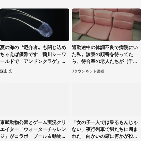
夏の海の〝厄介者〟も閉じ込め
通勤途中の体調不良で病院にい
ちゃえば優雅です 鴨川シーワ
た私。診察の順番を待ってた
ールドで「アンドンクラゲ」期
ら、待合室の老人たちが（千葉
間限定展示【7／29～】
県・50代男性）
森山 光
Jタウンネット読者
東武動物公園とゲーム実況クリ
「女の子一人では乗るもんじゃ
エイター「ウォーターチャレン
ない」夜行列車で男たちに囲ま
ジ」がコラボ プール＆動物園
れた 向かいの席に何かが投げ