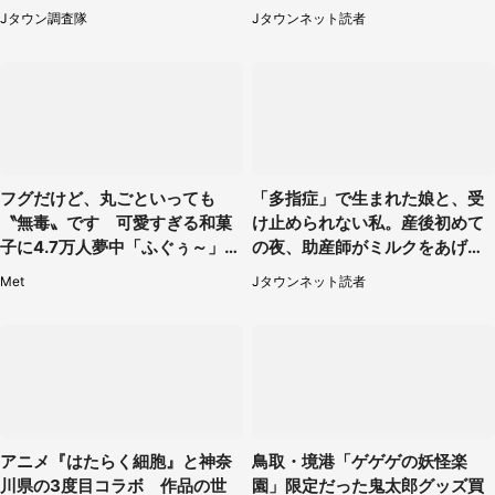
で「ウォーターチャレンジパー
られて（秋田県・60代女性）
Jタウン調査隊
Jタウンネット読者
ク」【～9／27】
フグだけど、丸ごといっても
「多指症」で生まれた娘と、受
〝無毒〟です 可愛すぎる和菓
け止められない私。産後初めて
子に4.7万人夢中「ふぐぅ～」
の夜、助産師がミルクをあげて
「職人の技ですね」
るのを見て...（静岡県・20代女
Met
Jタウンネット読者
性）
アニメ『はたらく細胞』と神奈
鳥取・境港「ゲゲゲの妖怪楽
川県の3度目コラボ 作品の世
園」限定だった鬼太郎グッズ買