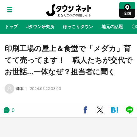
全国
トップ
Jタウン研究所
ほっこりタウン
地元の話題
〇
地域×二次元
絶景
あの時はありがとう
物語がはじ
印刷工場の屋上＆食堂で「メダカ」育
てて売ってます！ 職人たちが交代で
アニメ『はたらく細胞』と神奈川県の3度目コ
お世話...一体なぜ？担当者に聞く
ラボ 作品の世界観通じて「小児がん」学べる
【8／10～31※平日限定】
藤本
2024.05.22 08:00
鳥取・境港「ゲゲゲの妖怪楽園」限定だった鬼
太郎グッズ買える 銀座・博品館TOY PARKへ
急げ【8／8～31】
0
ラプラス・ダークネスが栃木県を征服！？ 県
公式プロモ動画で「聖地」が生産されてます
【7／31～1／31】