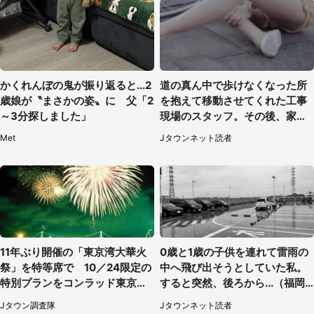
かくれんぼの鬼が振り返ると...2
道の真ん中で歩けなくなった所
歳娘が〝まさかの姿〟に 父「2
を抱えて移動させてくれた工事
～3分探しました」
現場のスタッフ。その後、家ま
で私を送ると（大阪府・40代女
Met
Jタウンネット読者
性）
11年ぶり開催の「東京湾大華火
0歳と1歳の子供を連れて雷雨の
祭」を特等席で 10／24限定の
中へ飛び出そうとしていた私。
特別プランをコンラッド東京が
すると突然、後ろから...（福岡
販売【8／3～10／16】
県・30代女性）
Jタウン調査隊
Jタウンネット読者