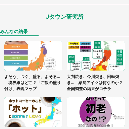
わアザラシの〝赤い異変〟に3.2万人戦慄
Jタウン研究所
「孫にあげると思って、あなたにこれをあげる」
真夏の山道で見知らぬお婆さんに握らされたもの
（山口県・30代女性）
みんなの結果
「ゾワゾワする」「本当に気持ち悪い」 道端でバ
グっちゃってた〝野生の野菜〟に6.5万人戦慄
「閉所恐怖症の私は新幹線で大パニック。隣席の青
年に『手を繋いで』とお願いしたら...」 体験談に
よそう、つぐ、盛る、よそる...
大判焼き、今川焼き、回転焼
8万人感動
境界線はどこ？「ご飯の盛り
き... 結局アイツは何なのか？
付け」表現マップ
全国調査の結果がコチラ
「富豪すぎ」1歳息子の〝店頭駄々こね〟の内容に1.
7万人驚がく 「お菓子売り場ならまだしも...」「ハ
ードル高い」
あまりにも四角すぎる猫、激写される 「これもう