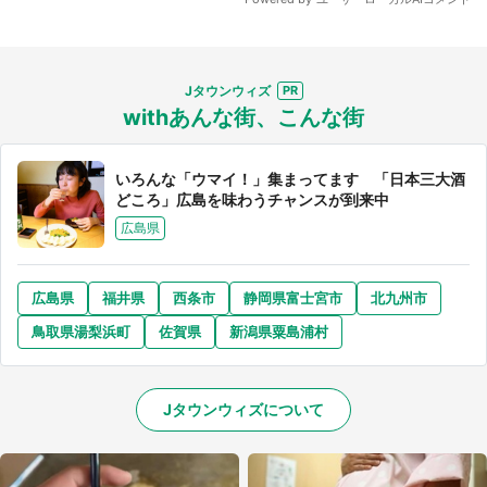
Jタウンウィズ
withあんな街、こんな街
いろんな「ウマイ！」集まってます 「日本三大酒
どころ」広島を味わうチャンスが到来中
広島県
広島県
福井県
西条市
静岡県富士宮市
北九州市
鳥取県湯梨浜町
佐賀県
新潟県粟島浦村
Jタウンウィズについて