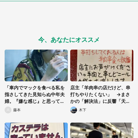
今、あなたにオススメ
選択する
「車内でマックを食べる私を
店主「羊肉串の店だけど、串
指さしてきた見知らぬ中年夫
打ちやりたくない」 →まさ
婦。『嫌な感じ』と思ってい
かの「解決法」に反響「天才
たらコンコンとノックさ
現る」「最高やん」
藤本
木下
れ...」（福島県・20代女性）