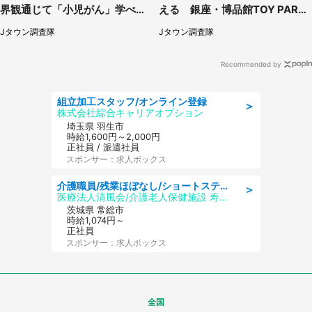
界観通じて「小児がん」学べる
える 銀座・博品館TOY PARK
【8／10～31※平日限定】
へ急げ【8／8～31】
Jタウン調査隊
Jタウン調査隊
Recommended by
組立加工スタッフ/オンライン登録
＞
株式会社綜合キャリアオプション
埼玉県 羽生市
時給1,600円～2,000円
正社員 / 派遣社員
スポンサー：求人ボックス
介護職員/残業ほぼなし/ショートステイの介護士/シフト相談可
＞
医療法人清風会/介護老人保健施設 寿桂苑
茨城県 常総市
時給1,074円～
正社員
スポンサー：求人ボックス
全国