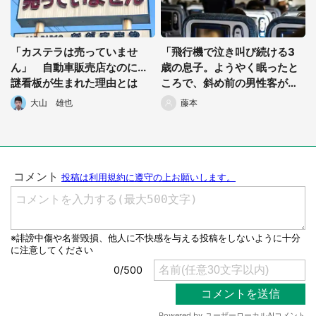
「カステラは売っていませ
「飛行機で泣き叫び続ける3
ん」 自動車販売店なのに...
歳の息子。ようやく眠ったと
謎看板が生まれた理由とは
ころで、斜め前の男性客が振
り返り...」（都道府県・年齢
大山 雄也
藤本
性別不明）