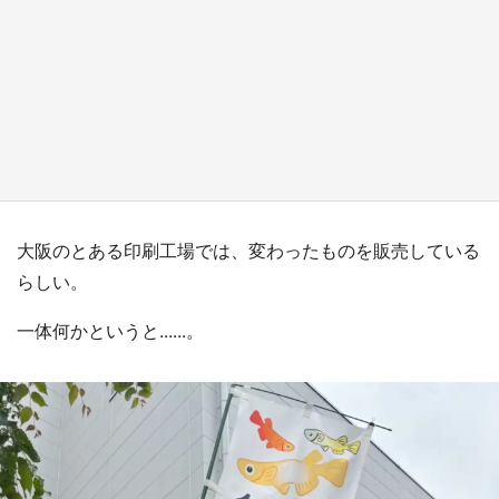
『薬屋のひとりごと』の〝舞〟の世界に入り込
む 六本木ヒルズ展望台でコラボ、本邦初公開
の「猫猫像」も【8／1～10／26】
もっとみる
大阪のとある印刷工場では、変わったものを販売している
らしい。
一体何かというと......。