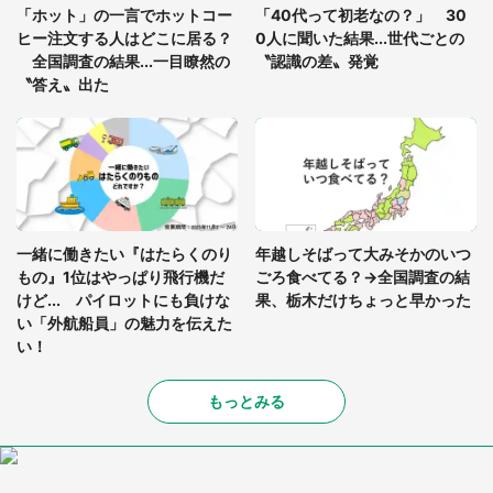
座布団だろ」「食パンの耳」と1.4万人困惑
「ホット」の一言でホットコー
「40代って初老なの？」 30
ヒー注文する人はどこに居る？
0人に聞いた結果...世代ごとの
全国調査の結果...一目瞭然の
〝認識の差〟発覚
〝答え〟出た
一緒に働きたい『はたらくのり
年越しそばって大みそかのいつ
もの』1位はやっぱり飛行機だ
ごろ食べてる？→全国調査の結
けど... パイロットにも負けな
果、栃木だけちょっと早かった
い「外航船員」の魅力を伝えた
い！
もっとみる