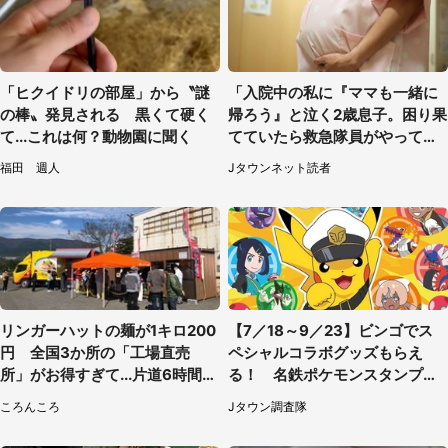
「ヒクイドリの部屋」から〝謎
「入院中の私に『ママも一緒に
の棒〟発見される 黒くて硬く
帰ろう』と泣く2歳息子。困り果
て...これは何？動物園に聞く
てていたら救急隊員がやってき
て...」（大阪府・50代女性）
福田 週人
Jタウンネット読者
リンガーハットの麺が1キロ200
【7／18～9／23】ビンゴでス
円 全国3か所の「工場直売
ペシャルコラボグッズもらえ
所」がお得すぎて...片道6時間か
る！ 名鉄ポケモンスタンプラ
けて来た人も
リー2026
ころんころ
Jタウン調査隊