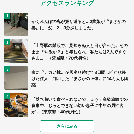
アクセスランキング
かくれんぼの鬼が振り返ると...2歳娘が〝まさかの
姿〟に 父「2～3分探しました」
「上野駅の階段で、見知らぬ人と目が合った。その
まま『やるか？』と尋ねられ、私たちは2人ですぐ
さま...」（茨城県・70代男性）
家に〝デカい蛾〟が居座り続けて3日間...ビビり続
けた住人 判明した〝まさかの正体〟に14万人も困
惑
「落ち着いて食べられないでしょう」高級旅館での
食事中、じっとできない幼い息子に中年の男性客
が...（東京都・40代男性）
さらにみる
「可愛いのにホラー」「事件性を感じる」 ふわふ