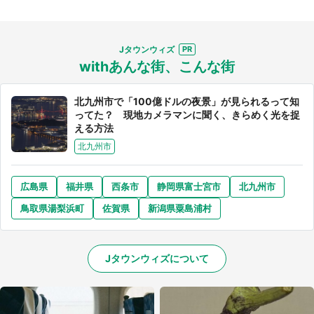
Jタウンウィズ
withあんな街、こんな街
北九州市で「100億ドルの夜景」が見られるって知
ってた？ 現地カメラマンに聞く、きらめく光を捉
える方法
北九州市
広島県
福井県
西条市
静岡県富士宮市
北九州市
鳥取県湯梨浜町
佐賀県
新潟県粟島浦村
Jタウンウィズについて