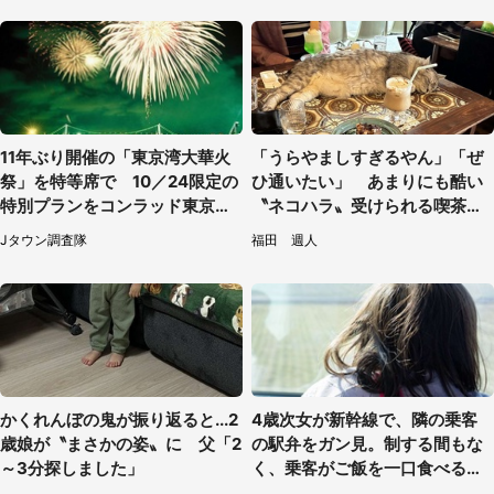
11年ぶり開催の「東京湾大華火
「うらやましすぎるやん」「ぜ
祭」を特等席で 10／24限定の
ひ通いたい」 あまりにも酷い
特別プランをコンラッド東京が
〝ネコハラ〟受けられる喫茶店
販売【8／3～10／16】
に5.3万人驚がく
Jタウン調査隊
福田 週人
かくれんぼの鬼が振り返ると...2
4歳次女が新幹線で、隣の乗客
歳娘が〝まさかの姿〟に 父「2
の駅弁をガン見。制する間もな
～3分探しました」
く、乗客がご飯を一口食べると
（茨城県・50代女性）