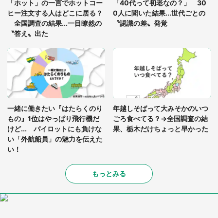
「ホット」の一言でホットコー
「40代って初老なの？」 30
を求めると、住人の男性が...」
ヒー注文する人はどこに居る？
0人に聞いた結果...世代ごとの
全国調査の結果...一目瞭然の
〝認識の差〟発覚
〝答え〟出た
一緒に働きたい『はたらくのり
年越しそばって大みそかのいつ
もの』1位はやっぱり飛行機だ
ごろ食べてる？→全国調査の結
けど... パイロットにも負けな
果、栃木だけちょっと早かった
い「外航船員」の魅力を伝えた
い！
もっとみる