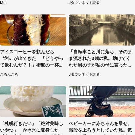
Met
Jタウンネット読者
アイスコーヒーを頼んだら
「自転車ごと川に落ち、そのま
〝岩〟が出てきた 「どうやっ
ま流された3歳の私。助けてく
て飲むんだ？！」衝撃の一杯が
れた男の子が私の母に言ったの
話題
は...」（千葉県・20代女性）
ころんころ
Jタウンネット読者
「札幌行きたい」「絶対美味し
ベビーカーに赤ちゃんを乗せ、
いやつ」 かき氷に変身した
階段を上ろうとしていた私。気