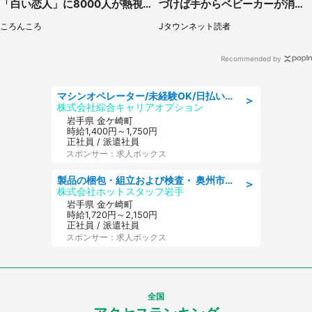
「白い恋人」に8000人が熱視
づけば手からベビーカーが消え
線【期間限定】
ていて（神奈川県・60代女性）
ころんころ
Jタウンネット読者
Recommended by
マシンオペレーター/未経験OK/日払いOK/寮完備/交替制/20・30・40代活躍中
＞
株式会社綜合キャリアオプション
岩手県 金ケ崎町
時給1,400円～1,750円
正社員 / 派遣社員
スポンサー：求人ボックス
製品の梱包・組立および検査・ 奥州市江刺/大手企業で長期安定 梱包・検査・組立/半年経過毎に5万円の報奨金有
＞
株式会社ホットスタッフ岩手
岩手県 金ケ崎町
時給1,720円～2,150円
正社員 / 派遣社員
スポンサー：求人ボックス
全国