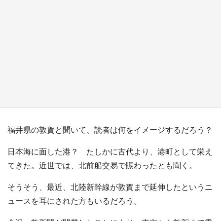
『小林さんちのメイドラゴン』と舞台のモデ
ル・越谷がコラボ 田んぼアートの見頃にあわ
せて企画続々【7／31～】
もっとみる
福井県の敦賀と聞いて、読者は何をイメージするだろう？
日本海に面した港？ たしかに古代より、港町として栄え
てきた。近世では、北前船交易で賑わったとも聞く。
そうそう、最近、北陸新幹線が敦賀まで延伸したというニ
ュースを耳にされた方もいるだろう。