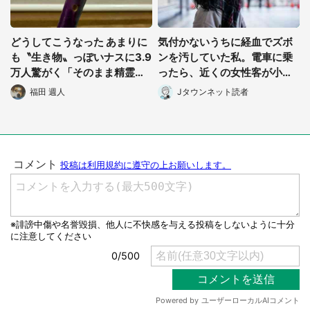
どうしてこうなった あまりに
気付かないうちに経血でズボ
も〝生き物〟っぽいナスに3.9
ンを汚していた私。電車に乗
万人驚がく「そのまま精霊馬
ったら、近くの女性客が小さ
に使えそう」
な声で(千葉県・10代女性)
福田 週人
Jタウンネット読者
選択する