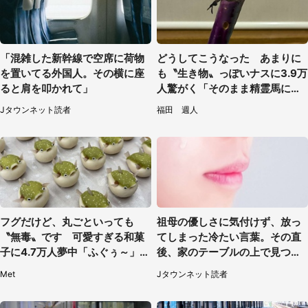
「混雑した新幹線で空席に荷物
どうしてこうなった あまりに
を置いてる外国人。その横に座
も〝生き物〟っぽいナスに3.9万
ると肩を叩かれて」
人驚がく「そのまま精霊馬に使
えそう」
Jタウンネット読者
福田 週人
フグだけど、丸ごといっても
祖母の優しさに気付けず、放っ
〝無毒〟です 可愛すぎる和菓
てしまった冷たい言葉。その直
子に4.7万人夢中「ふぐぅ～」
後、家のテーブルの上で見つけ
「職人の技ですね」
たものは（福岡県・30代女性）
Met
Jタウンネット読者