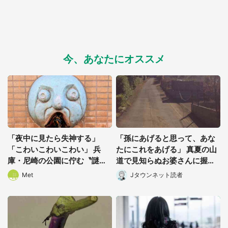
今、あなたにオススメ
「夜中に見たら失神する」
「孫にあげると思って、あな
「こわいこわいこわい」 兵
たにこれをあげる」 真夏の山
庫・尼崎の公園に佇む〝謎す
道で見知らぬお婆さんに握ら
ぎる顔〟に1.3万人戦慄
されたもの(山口県・30代女
Met
Jタウンネット読者
性)
都道府選択