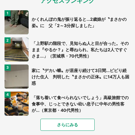
アクセスランキング
かくれんぼの鬼が振り返ると...2歳娘が〝まさかの
姿〟に 父「2～3分探しました」
「上野駅の階段で、見知らぬ人と目が合った。その
まま『やるか？』と尋ねられ、私たちは2人ですぐ
さま...」（茨城県・70代男性）
家に〝デカい蛾〟が居座り続けて3日間...ビビり続
けた住人 判明した〝まさかの正体〟に14万人も困
惑
「落ち着いて食べられないでしょう」高級旅館での
食事中、じっとできない幼い息子に中年の男性客
が...（東京都・40代男性）
「富豪すぎ」1歳息子の〝店頭駄々こね〟の内容に1.
さらにみる
7万人驚がく 「お菓子売り場ならまだしも...」「ハ