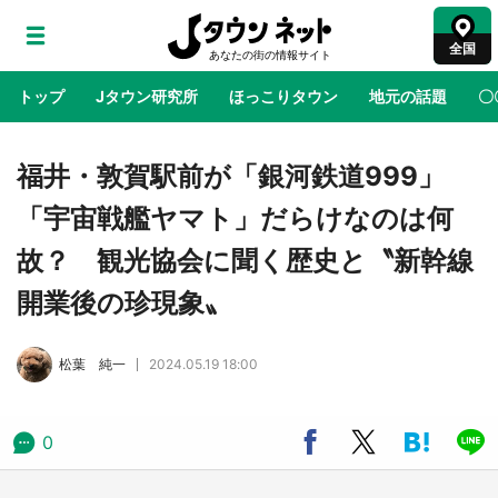
全国
トップ
Jタウン研究所
ほっこりタウン
地元の話題
〇
地域×二次元
絶景
あの時はありがとう
物語がはじ
福井・敦賀駅前が「銀河鉄道999」
「宇宙戦艦ヤマト」だらけなのは何
ラプラス・ダークネスが栃木県を征服！？ 県
故？ 観光協会に聞く歴史と〝新幹線
公式プロモ動画で「聖地」が生産されてます
【7／31～1／31】
開業後の珍現象〟
『薬屋のひとりごと』の〝舞〟の世界に入り込
松葉 純一
2024.05.19 18:00
む 六本木ヒルズ展望台でコラボ、本邦初公開
の「猫猫像」も【8／1～10／26】
0
日向翔陽＆影山飛雄が笹かまを食べる！ アニ
メ『ハイキュー！！』×老舗「鐘崎」コラボで
限定グッズも【8／1～31】