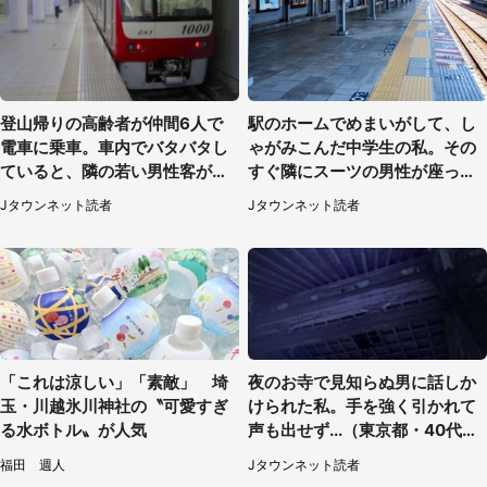
登山帰りの高齢者が仲間6人で
駅のホームでめまいがして、し
電車に乗車。車内でバタバタし
ゃがみこんだ中学生の私。その
ていると、隣の若い男性客が
すぐ隣にスーツの男性が座って
（神奈川県・70代女性）
きて（千葉県・20代女性）
Jタウンネット読者
Jタウンネット読者
「これは涼しい」「素敵」 埼
夜のお寺で見知らぬ男に話しか
玉・川越氷川神社の〝可愛すぎ
けられた私。手を強く引かれて
る水ボトル〟が人気
声も出せず...（東京都・40代女
性）
福田 週人
Jタウンネット読者