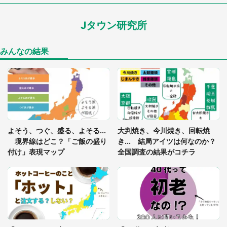
ードル高い」
Jタウン研究所
あまりにも四角すぎる猫、激写される 「これもう
座布団だろ」「食パンの耳」と1.4万人困惑
みんなの結果
「閉所恐怖症の私は新幹線で大パニック。隣席の青
年に『手を繋いで』とお願いしたら...」 体験談に
8万人感動
「ゾワゾワする」「本当に気持ち悪い」 道端でバ
よそう、つぐ、盛る、よそる...
大判焼き、今川焼き、回転焼
グっちゃってた〝野生の野菜〟に6.5万人戦慄
境界線はどこ？「ご飯の盛り
き... 結局アイツは何なのか？
付け」表現マップ
全国調査の結果がコチラ
「○○がない街に住んでいます」住人の呟きに30万
人驚がく 何が存在しないか、あなたはわかる？
「修学旅行に途中参加する娘を送って行ったら、真
っ暗な道で遭難状態。なんとか見つけた民家に助け