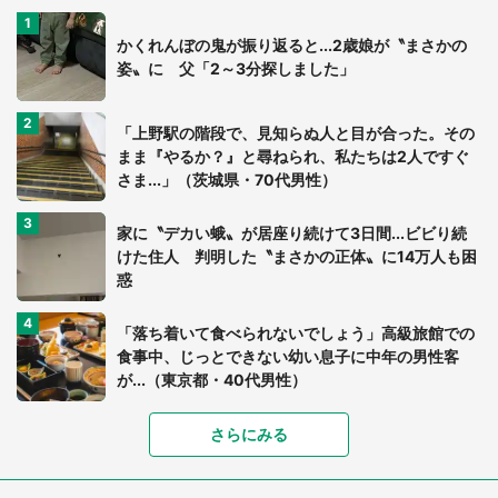
かくれんぼの鬼が振り返ると...2歳娘が〝まさかの
姿〟に 父「2～3分探しました」
「上野駅の階段で、見知らぬ人と目が合った。その
まま『やるか？』と尋ねられ、私たちは2人ですぐ
さま...」（茨城県・70代男性）
家に〝デカい蛾〟が居座り続けて3日間...ビビり続
けた住人 判明した〝まさかの正体〟に14万人も困
惑
「落ち着いて食べられないでしょう」高級旅館での
食事中、じっとできない幼い息子に中年の男性客
が...（東京都・40代男性）
「富豪すぎ」1歳息子の〝店頭駄々こね〟の内容に1.
さらにみる
7万人驚がく 「お菓子売り場ならまだしも...」「ハ
ードル高い」