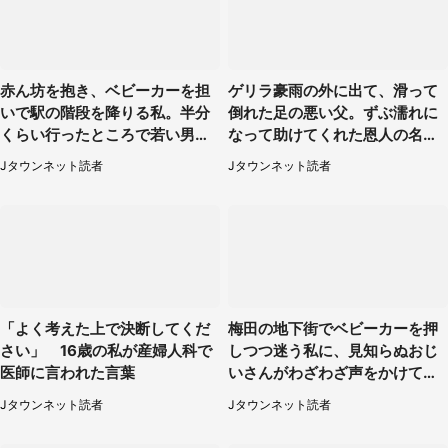
赤ん坊を抱き、ベビーカーを担
ゲリラ豪雨の外に出て、滑って
いで駅の階段を降りる私。半分
倒れた足の悪い父。ずぶ濡れに
くらい行ったところで若い男性
なって助けてくれた恩人の名前
が...（埼玉県・50代女性）
も聞かず...
Jタウンネット読者
Jタウンネット読者
「よく考えた上で決断してくだ
梅田の地下街でベビーカーを押
さい」 16歳の私が産婦人科で
しつつ迷う私に、見知らぬおじ
医師に言われた言葉
いさんがわざわざ声をかけてき
て（兵庫県・30代女性）
Jタウンネット読者
Jタウンネット読者