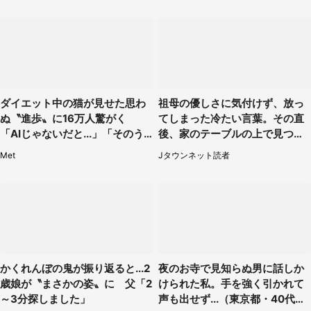
ダイエット中の猫が見せた思わ
祖母の優しさに気付けず、放っ
ぬ〝進歩〟に16万人驚がく
てしまった冷たい言葉。その直
「AIじゃないだと...」「そのう
後、家のテーブルの上で見つけ
ち喋りそう」
たものは（福岡県・30代女性）
Met
Jタウンネット読者
かくれんぼの鬼が振り返ると...2
夜のお寺で見知らぬ男に話しか
歳娘が〝まさかの姿〟に 父「2
けられた私。手を強く引かれて
～3分探しました」
声も出せず...（東京都・40代女