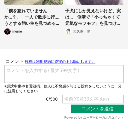
「僕を忘れていません
子犬にしか見えないけど、実
か...？」 一人で散歩に行こ
は... 側溝で「小っちゃくて
うとする飼い主を見つめるワ
元気なモフモフ」を見つけて
ンコの哀愁が凄い
も、連れて帰っちゃダメな理
meme
大久保 歩
由