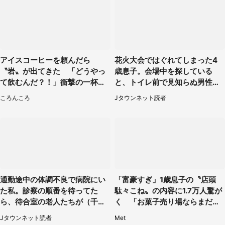
アイスコーヒーを頼んだら
花火大会ではぐれてしまった4
〝岩〟が出てきた 「どうやっ
歳息子。会場中を探している
て飲むんだ？！」衝撃の一杯が
と、トイレ前で見知らぬ男性に
話題
（東京都・女性）
ころんころ
Jタウンネット読者
通勤途中の体調不良で病院にい
「富豪すぎ」1歳息子の〝店頭
た私。診察の順番を待ってた
駄々こね〟の内容に1.7万人驚が
ら、待合室の老人たちが（千葉
く 「お菓子売り場ならまだし
県・50代男性）
も...」「ハードル高い」
Jタウンネット読者
Met