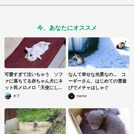
今、あなたにオススメ
可愛すぎて泣いちゃう ソフ
なんて幸せな光景なの... コ
ァに落ちてる赤ちゃん犬にネ
ーギーさん、はじめての雪遊
ット民メロメロ「天使にしか
びでメチャはしゃぐ
見えない」「尊い...」
木下
meme