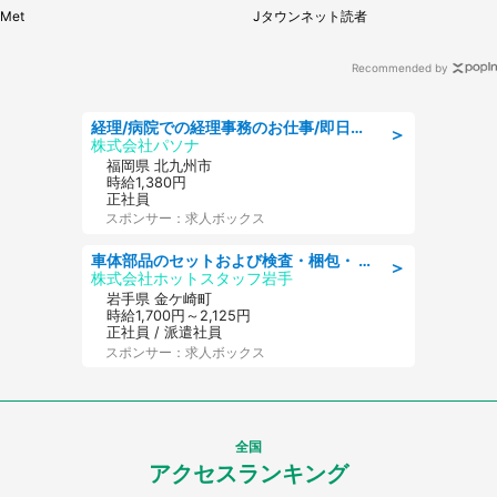
性）
Met
Jタウンネット読者
Recommended by
経理/病院での経理事務のお仕事/即日勤務可/車通勤可/経理/一般事務
＞
株式会社パソナ
福岡県 北九州市
時給1,380円
正社員
スポンサー：求人ボックス
車体部品のセットおよび検査・梱包・ 月収32万可!自動車部品の組付け・検査 家賃補助あり 長期安定/日払いOK
＞
株式会社ホットスタッフ岩手
岩手県 金ケ崎町
時給1,700円～2,125円
正社員 / 派遣社員
スポンサー：求人ボックス
全国
アクセスランキング