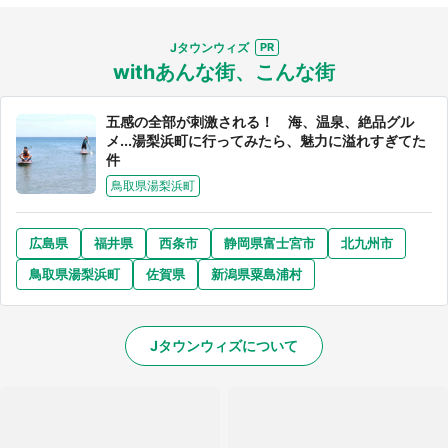
Jタウンウィズ
withあんな街、こんな街
五感の全部が刺激される！ 海、温泉、絶品グル
メ...湯梨浜町に行ってみたら、魅力に溢れすぎてた
件
鳥取県湯梨浜町
広島県
福井県
西条市
静岡県富士宮市
北九州市
鳥取県湯梨浜町
佐賀県
新潟県粟島浦村
Jタウンウィズについて