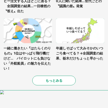
ヒー注文する人はどこに居る？
0人に聞いた結果...世代ごとの
全国調査の結果...一目瞭然の
〝認識の差〟発覚
〝答え〟出た
一緒に働きたい『はたらくのり
年越しそばって大みそかのいつ
もの』1位はやっぱり飛行機だ
ごろ食べてる？→全国調査の結
けど... パイロットにも負けな
果、栃木だけちょっと早かった
い「外航船員」の魅力を伝えた
い！
もっとみる