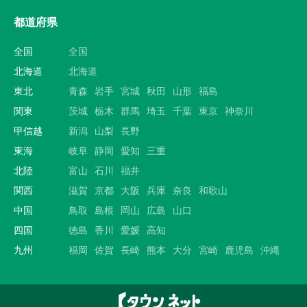
都道府県
全国
全国
北海道
北海道
東北
青森
岩手
宮城
秋田
山形
福島
関東
茨城
栃木
群馬
埼玉
千葉
東京
神奈川
甲信越
新潟
山梨
長野
東海
岐阜
静岡
愛知
三重
北陸
富山
石川
福井
関西
滋賀
京都
大阪
兵庫
奈良
和歌山
中国
鳥取
島根
岡山
広島
山口
四国
徳島
香川
愛媛
高知
九州
福岡
佐賀
長崎
熊本
大分
宮崎
鹿児島
沖縄