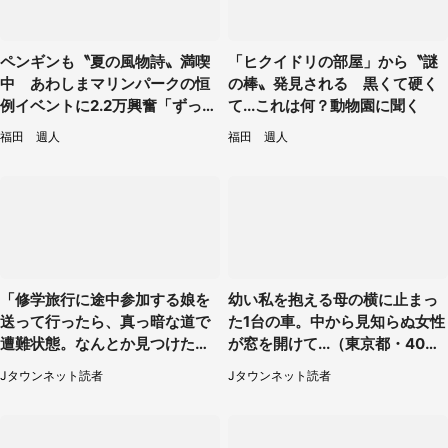
ペンギンも〝夏の風物詩〟満喫
「ヒクイドリの部屋」から〝謎
中 あわしまマリンパークの恒
の棒〟発見される 黒くて硬く
例イベントに2.2万興奮「ずっと
て...これは何？動物園に聞く
見てたい」
福田 週人
福田 週人
「修学旅行に途中参加する娘を
幼い私を抱える母の横に止まっ
送って行ったら、真っ暗な道で
た1台の車。中から見知らぬ女性
遭難状態。なんとか見つけた民
が窓を開けて...（東京都・40代
家に助けを求めると、住人の男
男性）
Jタウンネット読者
Jタウンネット読者
性が...」