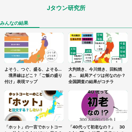
Jタウン研究所
あまりにも四角すぎる猫、激写される 「これもう
座布団だろ」「食パンの耳」と1.4万人困惑
みんなの結果
「閉所恐怖症の私は新幹線で大パニック。隣席の青
年に『手を繋いで』とお願いしたら...」 体験談に
8万人感動
「ゾワゾワする」「本当に気持ち悪い」 道端でバ
よそう、つぐ、盛る、よそる...
大判焼き、今川焼き、回転焼
グっちゃってた〝野生の野菜〟に6.5万人戦慄
境界線はどこ？「ご飯の盛り
き... 結局アイツは何なのか？
付け」表現マップ
全国調査の結果がコチラ
「○○がない街に住んでいます」住人の呟きに30万
人驚がく 何が存在しないか、あなたはわかる？
「修学旅行に途中参加する娘を送って行ったら、真
っ暗な道で遭難状態。なんとか見つけた民家に助け
「ホット」の一言でホットコー
「40代って初老なの？」 30
を求めると、住人の男性が...」