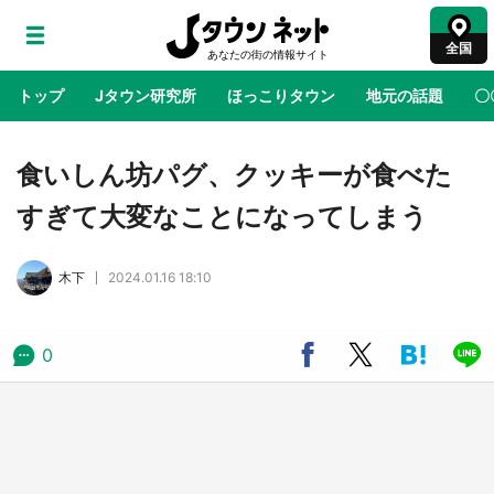
全国
トップ
Jタウン研究所
ほっこりタウン
地元の話題
〇
地域×二次元
絶景
あの時はありがとう
物語がはじ
食いしん坊パグ、クッキーが食べた
すぎて大変なことになってしまう
ラプラス・ダークネスが栃木県を征服！？ 県
公式プロモ動画で「聖地」が生産されてます
木下
2024.01.16 18:10
【7／31～1／31】
『薬屋のひとりごと』の〝舞〟の世界に入り込
0
む 六本木ヒルズ展望台でコラボ、本邦初公開
の「猫猫像」も【8／1～10／26】
日向翔陽＆影山飛雄が笹かまを食べる！ アニ
メ『ハイキュー！！』×老舗「鐘崎」コラボで
限定グッズも【8／1～31】