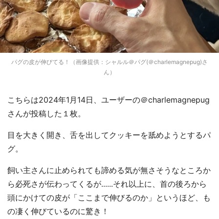
パグの皮が伸びてる！（画像提供：シャルル＠パグ(＠charlemagnepug)さ
ん）
こちらは2024年1月14日、ユーザーの＠charlemagnepug
さんが投稿した１枚。
目を大きく開き、舌を出してクッキーを舐めようとするパ
グ。
飼い主さんに止められても諦める気が無さそうなところか
ら必死さが伝わってくるが......それ以上に、首の後ろから
頭にかけての皮が「ここまで伸びるのか」というほど、も
の凄く伸びているのに驚き！