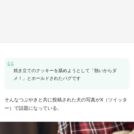
『小林さんちのメイドラゴン』と舞台のモデ
ル・越谷がコラボ 田んぼアートの見頃にあわ
せて企画続々【7／31～】
もっとみる
焼き立てのクッキーを舐めようとして「熱いからダ
メ！」とホールドされたパグです
そんなつぶやきと共に投稿された犬の写真がX（ツイッタ
ー）で話題になっている。