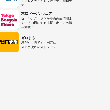
ネス＆メディアをウォッチ。毎日更
新。
「修学旅行に途中参加する娘を送っ
て行ったら、真っ暗な道で遭難状
東京バーゲンマニア
態。なんとか見つけた民家に助けを
セール、クーポンから新商品情報ま
求めると、住人の男性が...」
で、その日に使える掘り出しもの情
「孫にあげると思って、あなたにこ
報満載！
れをあげる」 真夏の山道で見知ら
ぬお婆さんに握らされたもの（山口
ゼロまる
県・30代女性）
急がず、慌てず、円満に
スマホ疲れのストレッチ