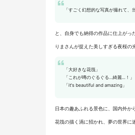
「すごく幻想的な写真が撮れて、
と、自身でも納得の作品に仕上がっ
りまさんが捉えた美しすぎる夜桜の
「大好きな花筏」
「これが噂のぐるぐる...綺麗...！」
「it's beautiful and amazing」
日本の趣あふれる景色に、国内外か
花筏の描く渦に招かれ、夢の世界に迷い込