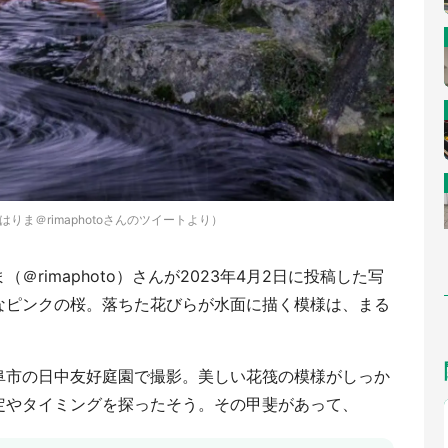
像はりま＠rimaphotoさんのツイートより）
rimaphoto）さんが2023年4月2日に投稿した写
なピンクの桜。落ちた花びらが水面に描く模様は、まる
阜市の日中友好庭園で撮影。美しい花筏の模様がしっか
定やタイミングを探ったそう。その甲斐があって、