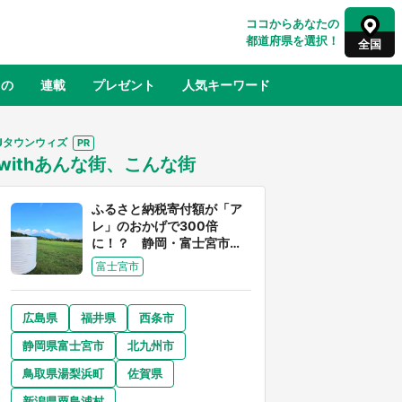
ココからあなたの
都道府県を選択！
全国
もの
連載
プレゼント
人気キーワード
Jタウンウィズ
withあんな街、こんな街
るさと納税
山形
福島
千葉
東京
神奈川
ふるさと納税寄付額が「ア
レ」のおかげで300倍
に！？ 静岡・富士宮市は
富士山産の魅力あふれるス
富士宮市
ゴイ街
広島県
福井県
西条市
奈良
和歌山
静岡県富士宮市
北九州市
山口
世界
日向翔陽＆影山飛雄が笹かまを食べ
鳥取県湯梨浜町
佐賀県
でコ
る！ アニメ『ハイキュー！！』×老
【8
舗「鐘崎」コラボで限定グッズも【8
新潟県粟島浦村