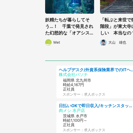
妖精たちが暮らしてそ
「転ぶと来世で
う...！ 千葉で発見され
階段」が東大寺
た幻想的な「オアシス」
しい 本当なの
に癒される
に聞く
Met
大山 雄也
ヘルプデスク/外資系保険業界でのITヘルプデスク業務/駅近/
株式会社パソナ
福岡県 北九州市
時給4,167円
正社員
スポンサー：求人ボックス
日払いOKで即日収入/キッチンスタッフ/「原付免許必須」デリバリー業務など、自己成長可能な幅広い仕事に挑戦!髪型自由&ピアス・ネイルOK/茨城県/水戸市
肉メシ 水戸店
茨城県 水戸市
時給1,100円～
正社員
スポンサー：求人ボックス