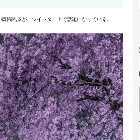
福岡
佐賀
長崎
熊本
九州
／1～10／26】
もっとみる
の庭園風景が、ツイッター上で話題になっている。
選択