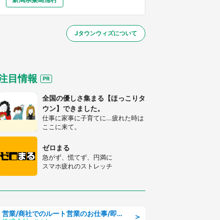
大分
宮崎
鹿児島
沖縄
／1～31】
Jタウンウィズについて
する
注目情報
全国の優しさ集まる【ほっこりタ
ウン】できました。
仕事に家事に子育てに...疲れた時は
ここに来て。
ゼロまる
急がず、慌てず、円満に
スマホ疲れのストレッチ
営業/商社でのルート営業のお仕事/即日勤務可/車通勤可/営業
＞