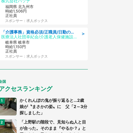
株式会社パソナ
福岡県 北九州市
時給1,506円
正社員
スポンサー：求人ボックス
「介護事務」資格必須/正職員/日勤のみ/介護老人保健施設
＞
医療法人社団幸紀会/介護老人保健施設 グリーンビラ安江
岐阜県 岐阜市
時給1,150円
正社員
スポンサー：求人ボックス
全国
アクセスランキング
かくれんぼの鬼が振り返ると...2歳
娘が〝まさかの姿〟に 父「2～3分
探しました」
「上野駅の階段で、見知らぬ人と目
が合った。そのまま『やるか？』と