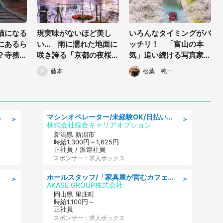
猫になる
現実味がないほど美し
いろんなタイミングがバ
にあるら
い... 雨に濡れた地面に
ッチリ！ 「富山の本
？寺務所
咲き誇る「京都の夜桜」
気」追い続ける写真家も
に感嘆の声
興奮した春の絶景「凄い
藤本
松葉 純一
瞬間が撮れてしまった」
即日勤務可/ヘルプデスク
マシンオペレーター/未経験OK/日払いOK/寮費無料/交替制/20・30・40代活躍中
＞
＞
株式会社綜合キャリアオプション
新潟県 新潟市
時給1,300円～1,625円
正社員 / 派遣社員
スポンサー：求人ボックス
ホールスタッフ/「家具屋が営むカフェスタッフ!」週2日～OK!嬉しいまかない付き/岡山県/浅口郡里庄町
＞
＞
AKASE GROUP株式会社
岡山県 里庄町
時給1,100円～
正社員
スポンサー：求人ボックス