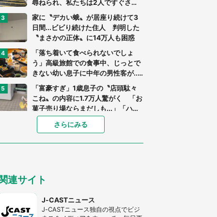
尋ねられ、私たちは2人ですぐさ
ま...」（茨城県・70代男性）
家に〝デカい蛾〟が居座り続けて3
日間...ビビり続けた住人 判明した
〝まさかの正体〟に14万人も困惑
「落ち着いて食べられないでしょ
う」高級旅館での食事中、じっとで
きない幼い息子に中年の男性客が...
（東京都・40代男性）
「富豪すぎ」1歳息子の〝店頭駄々
こね〟の内容に1.7万人驚がく 「お
菓子売り場ならまだしも...」「ハー
ドル高い」
「閉所恐怖症の私は新幹線で大パニ
さらにみる
ック。隣席の青年に『手を繋いで』
とお願いしたら...」 体験談に8万
人感動
「ゾワゾワする」「本当に気持ち悪
い」 道端でバグっちゃってた〝野
関連サイト
生の野菜〟に6.5万人戦慄
あまりにも四角すぎる猫、激写され
J-CASTニュース
る 「これもう座布団だろ」「食パ
J-CASTニュース独自の視点でビジ
ンの耳」と1.4万人困惑