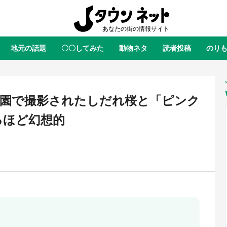
地元の話題
〇〇してみた
動物ネタ
読者投稿
のり
全国
全国
北海道
北海道
元
絶景
あの時はありがとう
物語がはじまる町へ
ふ
青森
岩手
宮城
秋田
東北
の庭園で撮影されたしだれ桜と「ピンク
茨城
栃木
群馬
埼玉
関東
るほど幻想的
新潟
山梨
長野
甲信越
岐阜
静岡
愛知
三重
東海
富山
石川
福井
北陸
滋賀
京都
大阪
兵庫
関西
鳥取
島根
岡山
広島
中国
ラス・ダークネスが栃木県を征
『薬屋のひとりごと』の〝舞〟の
？ 県公式プロモ動画で「聖地」
に入り込む 六本木ヒルズ展望台
徳島
香川
愛媛
高知
四国
」
産されてます【7／31～1／31】
ラボ、本邦初公開の「猫猫像」も