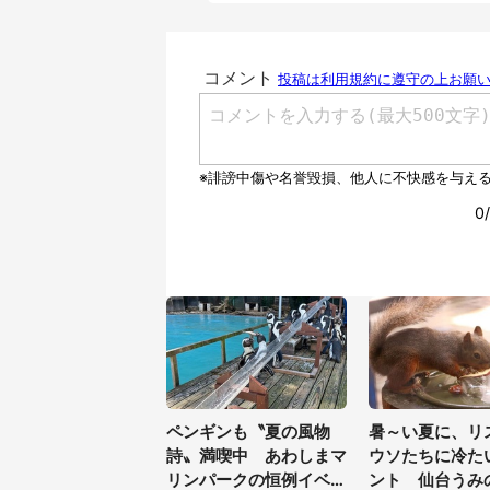
ペンギンも〝夏の風物
暑～い夏に、リ
詩〟満喫中 あわしまマ
ウソたちに冷た
リンパークの恒例イベン
ント 仙台うみ