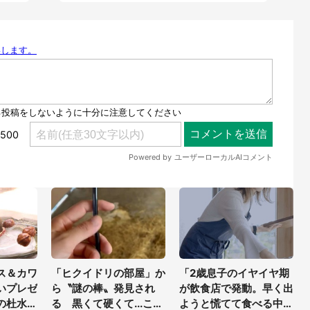
ス＆カワ
「ヒクイドリの部屋」か
「2歳息子のイヤイヤ期
いプレゼ
ら〝謎の棒〟発見され
が飲食店で発動。早く出
の杜水族
る 黒くて硬くて...これ
ようと慌てて食べる中、