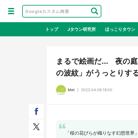
トップ
Jタウン研究所
ほっこりタウン
地域×二次
まるで絵画だ... 夜
の波紋」がうっとりす
Met
2023.04.08 18:00
鳥取・境港「ゲゲゲの妖怪楽園」限定
ラプ
だった鬼太郎グッズ買える 銀座・博
服！
「桜の花びらが織りなす幻想世界
品館TOY PARKへ急げ【8／8～31】
が生