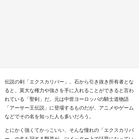
『薬屋のひとりごと』の〝舞〟の世界に入り込
む 六本木ヒルズ展望台でコラボ、本邦初公開
の「猫猫像」も【8／1～10／26】
もっとみる
伝説の剣「エクスカリバー」。石から引き抜き所有者とな
ると、莫大な権力や強さを手に入れることができると言わ
れている「聖剣」だ。元は中世ヨーロッパの騎士道物語
「アーサー王伝説」に登場するものだが、アニメやゲーム
などでその名を知った人も多いだろう。
とにかく強くてかっこいい、そんな憧れの「エクスカリバ
ー」の名を冠する野菜が、ツイッター上で話題になってい