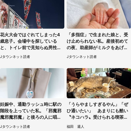
花火大会ではぐれてしまった4
「多指症」で生まれた娘と、受
歳息子。会場中を探している
け止められない私。産後初めて
と、トイレ前で見知らぬ男性に
の夜、助産師がミルクをあげて
（東京都・女性）
るのを見て...（静岡県・20代女
Jタウンネット読者
Jタウンネット読者
性）
妊娠中、通勤ラッシュ時に駅の
「うらやましすぎるやん」「ぜ
階段を上っていた私。「邪魔邪
ひ通いたい」 あまりにも酷い
魔邪魔邪魔」と後ろの人に唱え
〝ネコハラ〟受けられる喫茶店
られて（神奈川県・30代女性）
に5.3万人驚がく
Jタウンネット読者
福田 週人