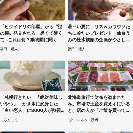
「ヒクイドリの部屋」から〝謎
暑～い夏に、リス＆カワウソた
の棒〟発見される 黒くて硬く
ちに冷たいプレゼント 仙台う
て...これは何？動物園に聞く
みの杜水族館の企画がやさしい
【7／31～8／23】
福田 週人
福田 週人
「札幌行きたい」「絶対美味し
北海道旅行で財布を盗まれた
いやつ」 かき氷に変身した
私。市場で土産を買えずにいる
「白い恋人」に8000人が熱視
と、店の人が「ご飯を買って、
線【期間限定】
持って来い」（50代男性）
ころんころ
Jタウンネット読者