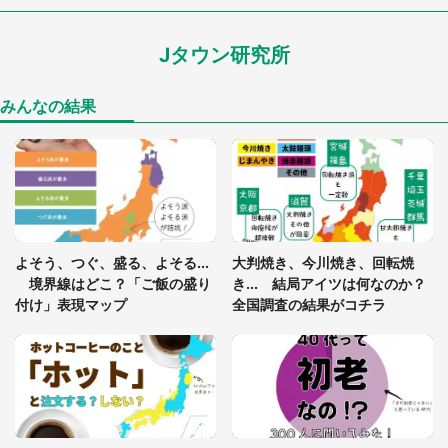
わアザラシの〝赤い異変〟に3.2万人戦慄
Jタウン研究所
「孫にあげると思って、あなたにこれをあげる」
真夏の山道で見知らぬお婆さんに握らされたもの
（山口県・30代女性）
みんなの結果
「ゾワゾワする」「本当に気持ち悪い」 道端でバ
グっちゃってた〝野生の野菜〟に6.5万人戦慄
「閉所恐怖症の私は新幹線で大パニック。隣席の青
年に『手を繋いで』とお願いしたら...」 体験談に
よそう、つぐ、盛る、よそる...
大判焼き、今川焼き、回転焼
8万人感動
境界線はどこ？「ご飯の盛り
き... 結局アイツは何なのか？
付け」表現マップ
全国調査の結果がコチラ
「富豪すぎ」1歳息子の〝店頭駄々こね〟の内容に1.
7万人驚がく 「お菓子売り場ならまだしも...」「ハ
ードル高い」
あまりにも四角すぎる猫、激写される 「これもう