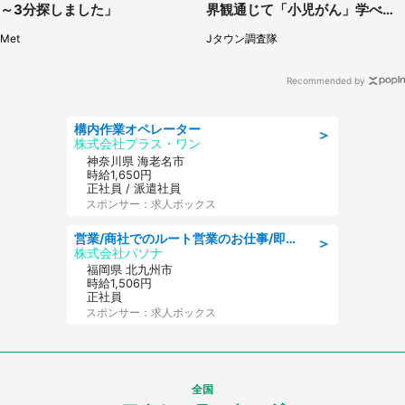
～3分探しました」
界観通じて「小児がん」学べる
【8／10～31※平日限定】
Met
Jタウン調査隊
Recommended by
構内作業オペレーター
＞
株式会社プラス・ワン
神奈川県 海老名市
時給1,650円
正社員 / 派遣社員
スポンサー：求人ボックス
営業/商社でのルート営業のお仕事/即日勤務可/車通勤可/営業
＞
株式会社パソナ
福岡県 北九州市
時給1,506円
正社員
スポンサー：求人ボックス
全国