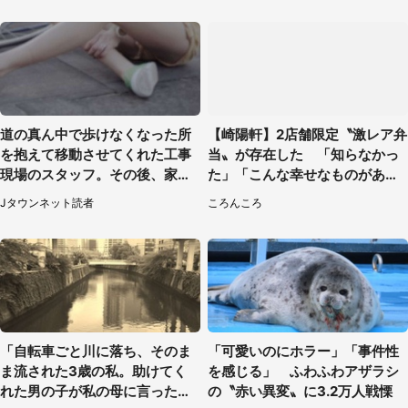
道の真ん中で歩けなくなった所
【崎陽軒】2店舗限定〝激レア弁
を抱えて移動させてくれた工事
当〟が存在した 「知らなかっ
現場のスタッフ。その後、家ま
た」「こんな幸せなものがあっ
で私を送ると（大阪府・40代女
たなんて...」
Jタウンネット読者
ころんころ
性）
「自転車ごと川に落ち、そのま
「可愛いのにホラー」「事件性
ま流された3歳の私。助けてく
を感じる」 ふわふわアザラシ
れた男の子が私の母に言ったの
の〝赤い異変〟に3.2万人戦慄