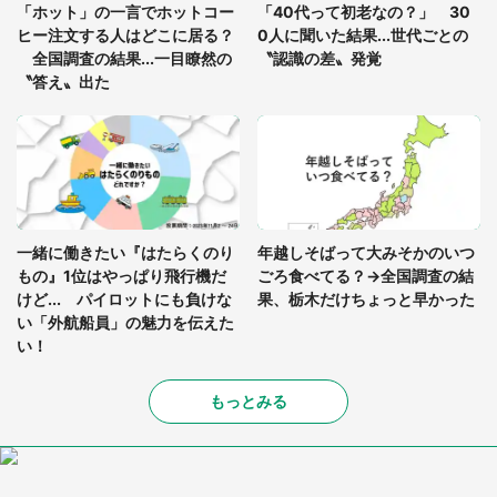
座布団だろ」「食パンの耳」と1.4万人困惑
「ホット」の一言でホットコー
「40代って初老なの？」 30
ヒー注文する人はどこに居る？
0人に聞いた結果...世代ごとの
全国調査の結果...一目瞭然の
〝認識の差〟発覚
〝答え〟出た
一緒に働きたい『はたらくのり
年越しそばって大みそかのいつ
もの』1位はやっぱり飛行機だ
ごろ食べてる？→全国調査の結
けど... パイロットにも負けな
果、栃木だけちょっと早かった
い「外航船員」の魅力を伝えた
い！
もっとみる