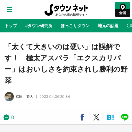
全国
トップ
Jタウン研究所
ほっこりタウン
地元の話題
〇
地域×二次元
絶景
あの時はありがとう
物語がはじ
「太くて大きいのは硬い」は誤解で
す！ 極太アスパラ「エクスカリバ
アニメ『はたらく細胞』と神奈川県の3度目コ
ー」はおいしさを約束されし勝利の野
ラボ 作品の世界観通じて「小児がん」学べる
【8／10～31※平日限定】
菜
鳥取・境港「ゲゲゲの妖怪楽園」限定だった鬼
福田 週人
2023.04.06 20:34
太郎グッズ買える 銀座・博品館TOY PARKへ
急げ【8／8～31】
0
ラプラス・ダークネスが栃木県を征服！？ 県
公式プロモ動画で「聖地」が生産されてます
【7／31～1／31】