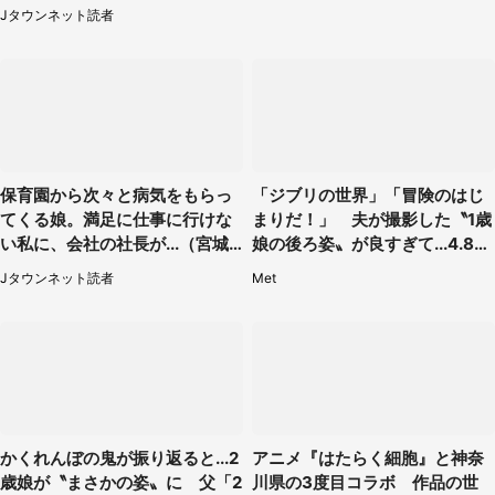
は...」（千葉県・20代女性）
Jタウンネット読者
保育園から次々と病気をもらっ
「ジブリの世界」「冒険のはじ
てくる娘。満足に仕事に行けな
まりだ！」 夫が撮影した〝1歳
い私に、会社の社長が...（宮城
娘の後ろ姿〟が良すぎて...4.8万
県・30代女性）
人感激
Jタウンネット読者
Met
かくれんぼの鬼が振り返ると...2
アニメ『はたらく細胞』と神奈
歳娘が〝まさかの姿〟に 父「2
川県の3度目コラボ 作品の世