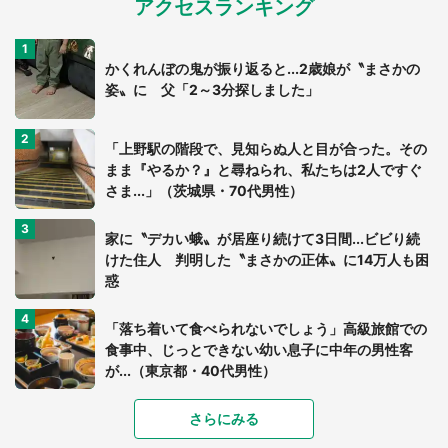
アクセスランキング
かくれんぼの鬼が振り返ると...2歳娘が〝まさかの
姿〟に 父「2～3分探しました」
「上野駅の階段で、見知らぬ人と目が合った。その
まま『やるか？』と尋ねられ、私たちは2人ですぐ
さま...」（茨城県・70代男性）
家に〝デカい蛾〟が居座り続けて3日間...ビビり続
けた住人 判明した〝まさかの正体〟に14万人も困
惑
「落ち着いて食べられないでしょう」高級旅館での
食事中、じっとできない幼い息子に中年の男性客
が...（東京都・40代男性）
さらにみる
「可愛いのにホラー」「事件性を感じる」 ふわふ