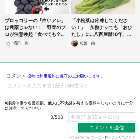
選択する
ブロッコリーの「白いアレ」
「小松菜は冷凍してくださ
は農薬じゃない！ 野菜のプ
い！」 加熱ナシでも「おひ
ロが注意喚起「食べても全く
たし」に...八百屋歴10年、野
問題ない」
菜のプロの叫びに反響
横田 絢
松葉 純一