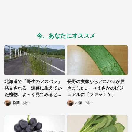
今、あなたにオススメ
都道府選択
北海道で「野生のアスパラ」
長野の実家からアスパラが届
発見される 道路に生えてい
きました... →まさかのビジ
た植物、よ～く見てみると...
ュアルに「ファッ！？」
松葉 純一
松葉 純一