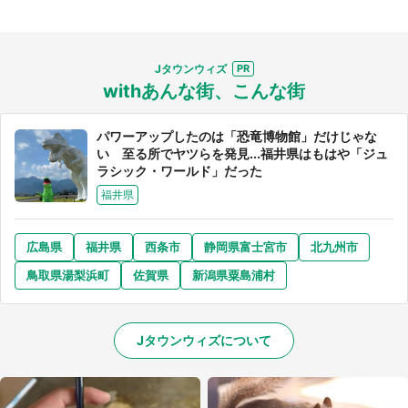
Jタウンウィズ
withあんな街、こんな街
パワーアップしたのは「恐竜博物館」だけじゃな
い 至る所でヤツらを発見...福井県はもはや「ジュ
ラシック・ワールド」だった
福井県
広島県
福井県
西条市
静岡県富士宮市
北九州市
鳥取県湯梨浜町
佐賀県
新潟県粟島浦村
Jタウンウィズについて