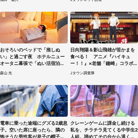
おそろいのベッドで「推しぬ
日向翔陽＆影山飛雄が笹かまを
い」と過ごす夜 ホテルニュー
食べる！ アニメ『ハイキュ
オータニ幕張で「ぬい活宿泊プ
ー！！』×老舗「鐘崎」コラボ
ラン」開始【8／8～3／31】
で限定グッズも【8／1～31】
森山 光
Jタウン調査隊
電車に乗った途端にグズる2歳息
クレーンゲームに課金し続ける
子。空いた席に座ったら、隣の
私を、チラチラ見てくる中学生2
怖そうな男性客が息子の帽子に
人組。諦めてその台から退く