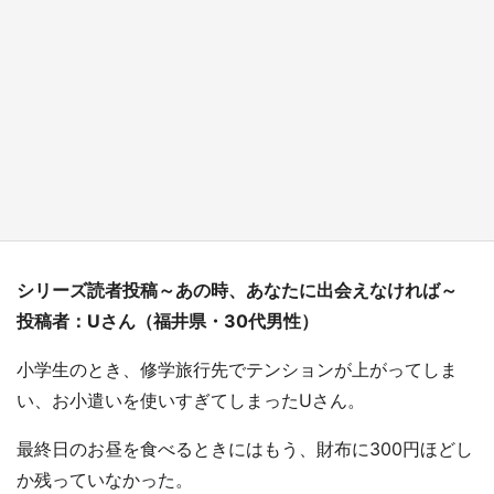
日向翔陽＆影山飛雄が笹かまを食べる！ アニ
メ『ハイキュー！！』×老舗「鐘崎」コラボで
限定グッズも【8／1～31】
もっとみる
シリーズ読者投稿～あの時、あなたに出会えなければ～
投稿者：Uさん（福井県・30代男性）
小学生のとき、修学旅行先でテンションが上がってしま
い、お小遣いを使いすぎてしまったUさん。
最終日のお昼を食べるときにはもう、財布に300円ほどし
か残っていなかった。