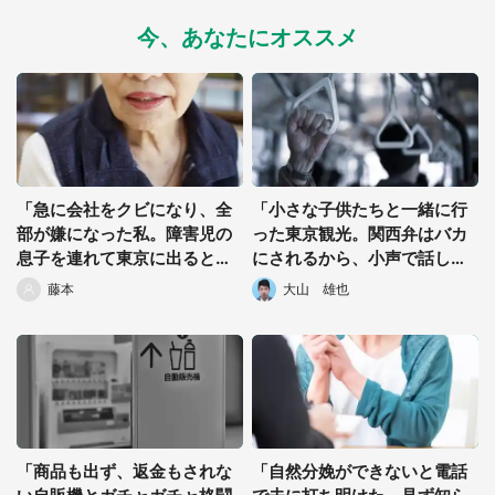
今、あなたにオススメ
「急に会社をクビになり、全
「小さな子供たちと一緒に行
部が嫌になった私。障害児の
った東京観光。関西弁はバカ
息子を連れて東京に出ると、
にされるから、小声で話して
見知らぬおばさんが電車
いると...」（40代・性別不
藤本
大山 雄也
で...」（愛知県・30代女性）
明）
都道府選択
「商品も出ず、返金もされな
「自然分娩ができないと電話