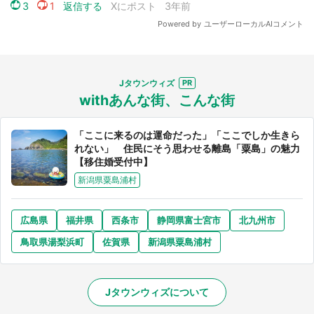
Jタウンウィズ
withあんな街、こんな街
「ここに来るのは運命だった」「ここでしか生きら
れない」 住民にそう思わせる離島「粟島」の魅力
【移住婚受付中】
新潟県粟島浦村
広島県
福井県
西条市
静岡県富士宮市
北九州市
鳥取県湯梨浜町
佐賀県
新潟県粟島浦村
Jタウンウィズについて