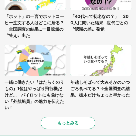
「孫にあげると思って、あなたにこれをあげる」
真夏の山道で見知らぬお婆さんに握らされたもの
「ホット」の一言でホットコー
「40代って初老なの？」 30
（山口県・30代女性）
ヒー注文する人はどこに居る？
0人に聞いた結果...世代ごとの
全国調査の結果...一目瞭然の
〝認識の差〟発覚
〝答え〟出た
一緒に働きたい『はたらくのり
年越しそばって大みそかのいつ
もの』1位はやっぱり飛行機だ
ごろ食べてる？→全国調査の結
けど... パイロットにも負けな
果、栃木だけちょっと早かった
い「外航船員」の魅力を伝えた
い！
もっとみる