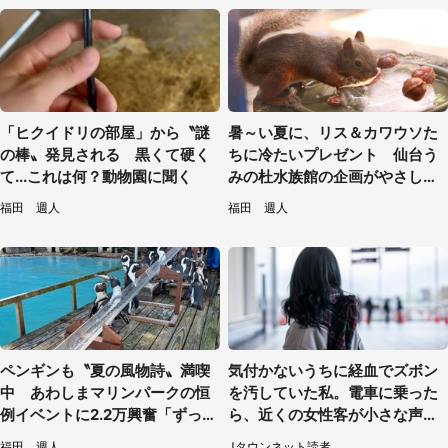
「ヒクイドリの部屋」から〝謎
暑～い夏に、リス＆カワウソた
の棒〟発見される 黒くて硬く
ちに冷たいプレゼント 仙台う
て...これは何？動物園に聞く
みの杜水族館の企画がやさしい
【7／31～8／23】
福田 週人
福田 週人
ペンギンも〝夏の風物詩〟満喫
気付かないうちに経血でズボン
中 あわしまマリンパークの恒
を汚していた私。電車に乗った
例イベントに2.2万興奮「ずっと
ら、近くの女性客が小さな声で
見てたい」
（千葉県・10代女性）
福田 週人
Jタウンネット読者