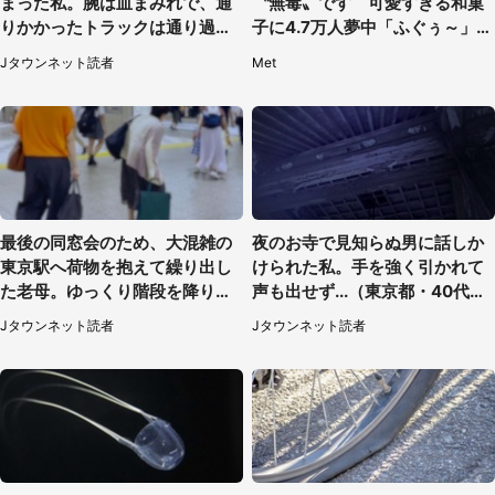
まった私。腕は血まみれで、通
〝無毒〟です 可愛すぎる和菓
りかかったトラックは通り過ぎ
子に4.7万人夢中「ふぐぅ～」
ていき...（福岡県・30代女性）
「職人の技ですね」
Jタウンネット読者
Met
最後の同窓会のため、大混雑の
夜のお寺で見知らぬ男に話しか
東京駅へ荷物を抱えて繰り出し
けられた私。手を強く引かれて
た老母。ゆっくり階段を降りて
声も出せず...（東京都・40代女
たらスーツの男性が（東京都・
性）
Jタウンネット読者
Jタウンネット読者
50代女性）