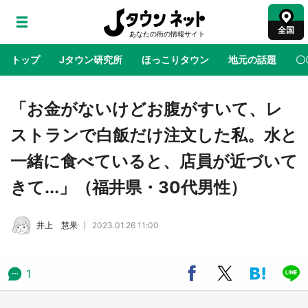
全国
トップ
Jタウン研究所
ほっこりタウン
地元の話題
〇
地域×二次元
絶景
あの時はありがとう
物語がはじ
「お金がないけどお腹がすいて、レ
ストランで白飯だけ注文した私。水と
鳥取・境港「ゲゲゲの妖怪楽園」限定だった鬼
一緒に食べていると、店員が近づいて
太郎グッズ買える 銀座・博品館TOY PARKへ
急げ【8／8～31】
きて...」（福井県・30代男性）
ラプラス・ダークネスが栃木県を征服！？ 県
井上 慧果
2023.01.26 11:00
公式プロモ動画で「聖地」が生産されてます
【7／31～1／31】
1
『薬屋のひとりごと』の〝舞〟の世界に入り込
む 六本木ヒルズ展望台でコラボ、本邦初公開
の「猫猫像」も【8／1～10／26】