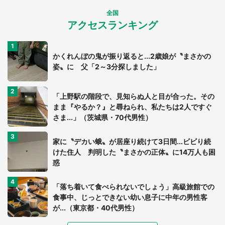
全国
アクセスランキング
かくれんぼの鬼が振り返ると...2歳娘が〝まさかの
姿〟に 父「2～3分探しました」
「上野駅の階段で、見知らぬ人と目が合った。その
まま『やるか？』と尋ねられ、私たちは2人ですぐ
さま...」（茨城県・70代男性）
家に〝デカい蛾〟が居座り続けて3日間...ビビり続
けた住人 判明した〝まさかの正体〟に14万人も困
惑
「落ち着いて食べられないでしょう」高級旅館での
食事中、じっとできない幼い息子に中年の男性客
が...（東京都・40代男性）