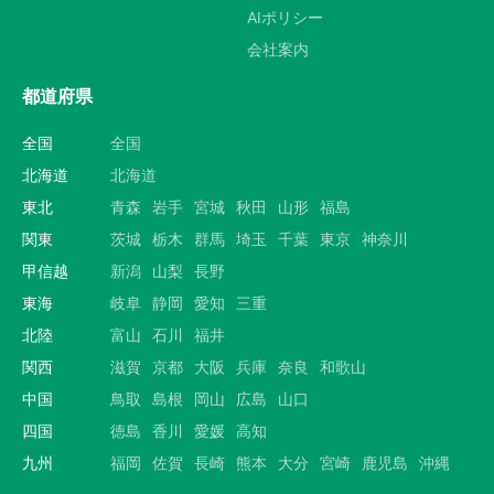
AIポリシー
会社案内
都道府県
全国
全国
北海道
北海道
東北
青森
岩手
宮城
秋田
山形
福島
関東
茨城
栃木
群馬
埼玉
千葉
東京
神奈川
甲信越
新潟
山梨
長野
東海
岐阜
静岡
愛知
三重
北陸
富山
石川
福井
関西
滋賀
京都
大阪
兵庫
奈良
和歌山
中国
鳥取
島根
岡山
広島
山口
四国
徳島
香川
愛媛
高知
九州
福岡
佐賀
長崎
熊本
大分
宮崎
鹿児島
沖縄