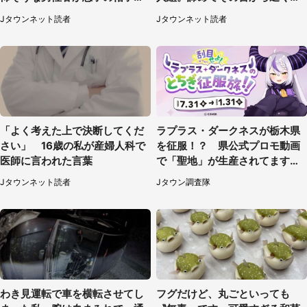
手を伸ばし（千葉県・40代女
と、後ろから声が（東京都・40
Jタウンネット読者
Jタウンネット読者
性）
代女性）
「よく考えた上で決断してくだ
ラプラス・ダークネスが栃木県
さい」 16歳の私が産婦人科で
を征服！？ 県公式プロモ動画
医師に言われた言葉
で「聖地」が生産されてます【7
／31～1／31】
Jタウンネット読者
Jタウン調査隊
わき見運転で車を横転させてし
フグだけど、丸ごといっても