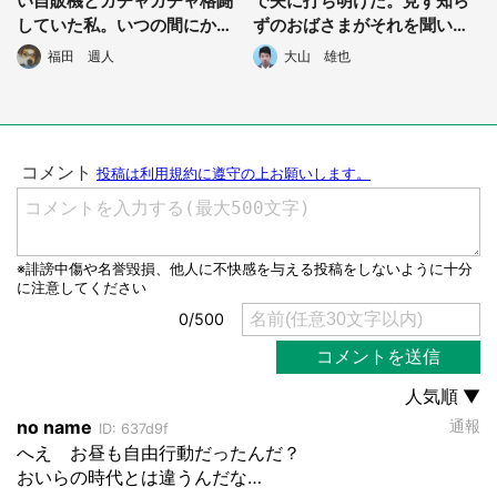
い自販機とガチャガチャ格闘
で夫に打ち明けた。見ず知ら
していた私。いつの間にか不
ずのおばさまがそれを聞いて
良グループに囲まれて...」
て...『帝王切開で産む
福田 週人
大山 雄也
（和歌山県・30代女性）
の？』」（神奈川県・20代女
性）
選択する