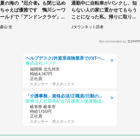
夏の海の〝厄介者〟も閉じ込め
通勤中に自転車がパンクし、知
ちゃえば優雅です 鴨川シーワ
らない人の家に置かせてもらう
ールドで「アンドンクラゲ」期
ことになった私。帰りに取りに
間限定展示【7／29～】
行くと、なんと...（東京都・40
森山 光
Jタウンネット読者
代女性）
Recommended by
ヘルプデスク/外資系保険業界でのITヘルプデスク業務/駅近/即日勤務可/ヘルプデスク
＞
株式会社パソナ
福岡県 北九州市
時給4,167円
正社員
スポンサー：求人ボックス
「介護事務」資格必須/正職員/日勤のみ/介護老人保健施設
＞
医療法人社団幸紀会/介護老人保健施設 グリーンビラ安江
岐阜県 岐阜市
時給1,150円
正社員
スポンサー：求人ボックス