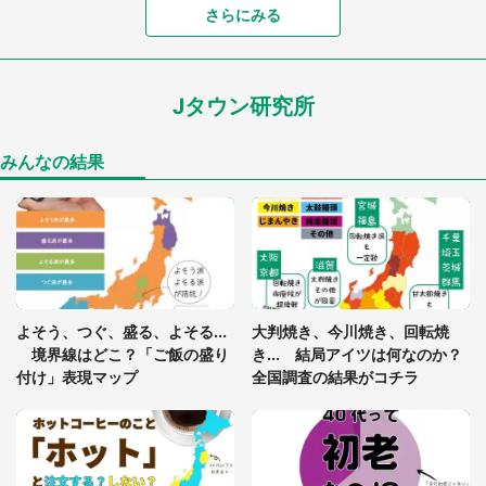
「富豪すぎ」1歳息子の〝店頭駄々こね〟の内容に1.
さらにみる
7万人驚がく 「お菓子売り場ならまだしも...」「ハ
ードル高い」
Jタウン研究所
「閉所恐怖症の私は新幹線で大パニック。隣席の青
年に『手を繋いで』とお願いしたら...」 体験談に
8万人感動
みんなの結果
「ゾワゾワする」「本当に気持ち悪い」 道端でバ
グっちゃってた〝野生の野菜〟に6.5万人戦慄
あまりにも四角すぎる猫、激写される 「これもう
よそう、つぐ、盛る、よそる...
大判焼き、今川焼き、回転焼
座布団だろ」「食パンの耳」と1.4万人困惑
境界線はどこ？「ご飯の盛り
き... 結局アイツは何なのか？
付け」表現マップ
全国調査の結果がコチラ
「修学旅行に途中参加する娘を送って行ったら、真
っ暗な道で遭難状態。なんとか見つけた民家に助け
を求めると、住人の男性が...」