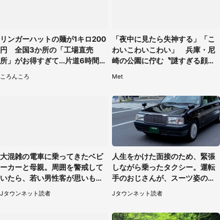
リンガーハットの麺が1キロ200
「夜中に見たら失神する」「こ
円 全国3か所の「工場直売
わいこわいこわい」 兵庫・尼
所」がお得すぎて...片道6時間か
崎の公園に佇む〝謎すぎる顔〟
けて来た人も
に1.3万人戦慄
ころんころ
Met
大混雑の電車に乗ってきたベビ
人生をかけた面接のため、緊張
ーカーと母親。周囲を警戒して
しながら乗ったタクシー。運転
いたら、若い男性客が思いもよ
手のおじさんが、スーツ姿の私
らぬ行動に（東京都・50代女
を見て...（福岡県・30代女性）
Jタウンネット読者
Jタウンネット読者
性）