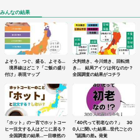
あまりにも四角すぎる猫、激写される 「これもう
座布団だろ」「食パンの耳」と1.4万人困惑
みんなの結果
「閉所恐怖症の私は新幹線で大パニック。隣席の青
年に『手を繋いで』とお願いしたら...」 体験談に
8万人感動
「ゾワゾワする」「本当に気持ち悪い」 道端でバ
よそう、つぐ、盛る、よそる...
大判焼き、今川焼き、回転焼
グっちゃってた〝野生の野菜〟に6.5万人戦慄
境界線はどこ？「ご飯の盛り
き... 結局アイツは何なのか？
付け」表現マップ
全国調査の結果がコチラ
「○○がない街に住んでいます」住人の呟きに30万
人驚がく 何が存在しないか、あなたはわかる？
「修学旅行に途中参加する娘を送って行ったら、真
っ暗な道で遭難状態。なんとか見つけた民家に助け
「ホット」の一言でホットコー
「40代って初老なの？」 30
を求めると、住人の男性が...」
ヒー注文する人はどこに居る？
0人に聞いた結果...世代ごとの
全国調査の結果...一目瞭然の
〝認識の差〟発覚