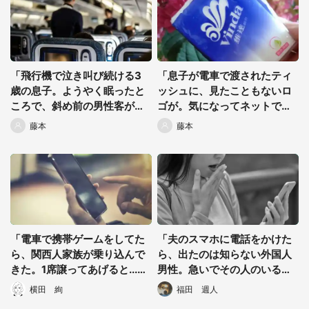
「飛行機で泣き叫び続ける3
「息子が電車で渡されたティ
歳の息子。ようやく眠ったと
ッシュに、見たこともないロ
ころで、斜め前の男性客が振
ゴが。気になってネットで調
り返り...」（都道府県・年齢
べてみると、それは...」（神
藤本
藤本
性別不明）
奈川県・40代女性）
「電車で携帯ゲームをしてた
「夫のスマホに電話をかけた
ら、関西人家族が乗り込んで
ら、出たのは知らない外国人
きた。1席譲ってあげると...
男性。急いでその人のいる場
『東京の人は人情があります
所に行くと、そこには...」
横田 絢
福田 週人
なあ』」（東京都・30代男
（都道府県・年齢性別不明）