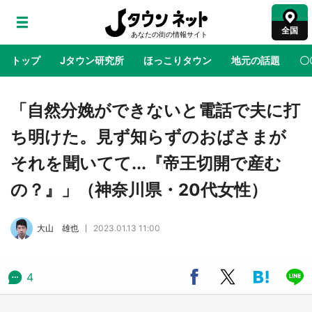
全国
トップ
Jタウン研究所
ほっこりタウン
地元の話題
〇
地域×二次元
絶景
あの時はありがとう
物語がはじ
「自然分娩ができないと電話で夫に打
ち明けた。見ず知らずのおばさまが
ラプラス・ダークネスが栃木県を征服！？ 県
それを聞いてて...『帝王切開で産む
公式プロモ動画で「聖地」が生産されてます
【7／31～1／31】
の？』」（神奈川県・20代女性）
『薬屋のひとりごと』の〝舞〟の世界に入り込
大山 雄也
2023.01.13 11:00
む 六本木ヒルズ展望台でコラボ、本邦初公開
の「猫猫像」も【8／1～10／26】
4
日向翔陽＆影山飛雄が笹かまを食べる！ アニ
メ『ハイキュー！！』×老舗「鐘崎」コラボで
限定グッズも【8／1～31】