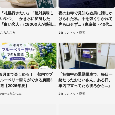
「札幌行きたい」「絶対美味し
夜のお寺で見知らぬ男に話しか
いやつ」 かき氷に変身した
けられた私。手を強く引かれて
「白い恋人」に8000人が熱視
声も出せず...（東京都・40代女
線【期間限定】
性）
ころんころ
Jタウンネット読者
8月まで楽しめる！ 都内でブ
「妊娠中の通勤電車で、毎日一
ルーベリー狩りができる農園3
緒だったおじいさん。ある日、
選【2026年夏】
車内で立ってたら後ろから...」
わかつきなつみ
Jタウンネット読者