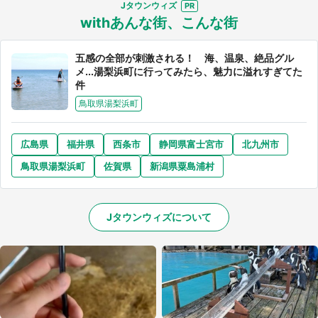
Jタウンウィズ
withあんな街、こんな街
五感の全部が刺激される！ 海、温泉、絶品グル
メ...湯梨浜町に行ってみたら、魅力に溢れすぎてた
件
鳥取県湯梨浜町
広島県
福井県
西条市
静岡県富士宮市
北九州市
鳥取県湯梨浜町
佐賀県
新潟県粟島浦村
Jタウンウィズについて