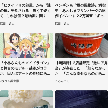
「ヒクイドリの部屋」から〝謎
ペンギンも〝夏の風物詩〟満喫
の棒〟発見される 黒くて硬く
中 あわしまマリンパークの恒
て...これは何？動物園に聞く
例イベントに2.2万興奮「ずっと
見てたい」
福田 週人
福田 週人
『小林さんちのメイドラゴン』
【崎陽軒】2店舗限定〝激レア弁
と舞台のモデル・越谷がコラ
当〟が存在した 「知らなかっ
ボ 田んぼアートの見頃にあわ
た」「こんな幸せなものがあっ
せて企画続々【7／31～】
たなんて...」
Jタウン調査隊
ころんころ