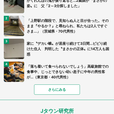
かくれんぼの鬼が振り返ると...2歳娘が〝まさかの
姿〟に 父「2～3分探しました」
「上野駅の階段で、見知らぬ人と目が合った。その
まま『やるか？』と尋ねられ、私たちは2人ですぐ
さま...」（茨城県・70代男性）
家に〝デカい蛾〟が居座り続けて3日間...ビビり続
けた住人 判明した〝まさかの正体〟に14万人も困
惑
「落ち着いて食べられないでしょう」高級旅館での
食事中、じっとできない幼い息子に中年の男性客
が...（東京都・40代男性）
「富豪すぎ」1歳息子の〝店頭駄々こね〟の内容に1.
さらにみる
7万人驚がく 「お菓子売り場ならまだしも...」「ハ
ードル高い」
Jタウン研究所