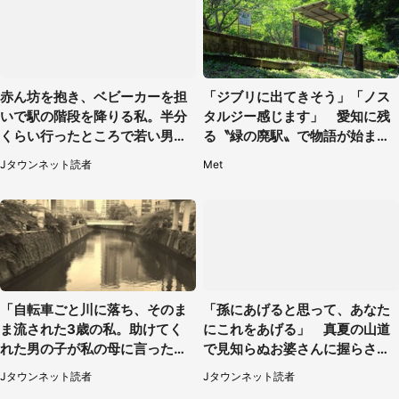
赤ん坊を抱き、ベビーカーを担
「ジブリに出てきそう」「ノス
いで駅の階段を降りる私。半分
タルジー感じます」 愛知に残
くらい行ったところで若い男性
る〝緑の廃駅〟で物語が始まり
が...（埼玉県・50代女性）
そう
Jタウンネット読者
Met
「自転車ごと川に落ち、そのま
「孫にあげると思って、あなた
ま流された3歳の私。助けてく
にこれをあげる」 真夏の山道
れた男の子が私の母に言ったの
で見知らぬお婆さんに握らされ
は...」（千葉県・20代女性）
たもの（山口県・30代女性）
Jタウンネット読者
Jタウンネット読者