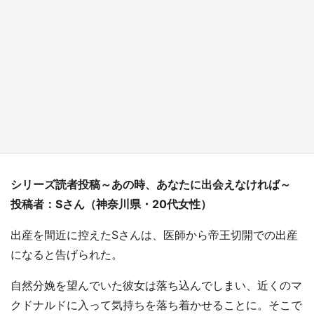
『小林さんちのメイドラゴン』と舞台のモデ
ル・越谷がコラボ 田んぼアートの見頃にあわ
せて企画続々【7／31～】
もっとみる
シリーズ読者投稿～あの時、あなたに出会えなければ～
投稿者：Sさん（神奈川県・20代女性）
出産を間近に控えたSさんは、医師から帝王切開での出産
になると告げられた。
自然分娩を望んでいた彼女は落ち込んでしまい、近くのマ
クドナルドに入って気持ちを落ち着かせることに。そこで