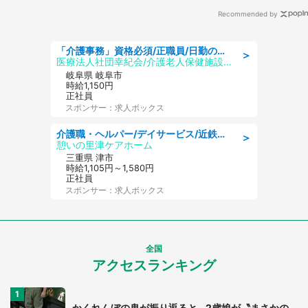
Recommended by
「介護事務」資格必須/正職員/日勤のみ/介護老人保健施設
＞
医療法人社団幸紀会/介護老人保健施設 グリーンビラ安江
岐阜県 岐阜市
時給1,150円
正社員
スポンサー：求人ボックス
介護職・ヘルパー/デイサービス/近鉄名古屋線 高田本山/津市/三重県
＞
憩いの里津ケアホーム
三重県 津市
時給1,105円～1,580円
正社員
スポンサー：求人ボックス
全国
アクセスランキング
かくれんぼの鬼が振り返ると...2歳娘が〝まさかの