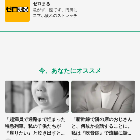
ゼロまる
急がず、慌てず、円満に
スマホ疲れのストレッチ
今、あなたにオススメ
「超満員で通路まで埋まった
「新幹線で隣の席のおじさん
特急列車。私の子供たちが
と、何故か会話することに。
『座りたい』と泣き出すと、
私は『吃音症』で流暢に話せ
指定席の中年夫婦が...」（都
ないのに、その人は...」（都