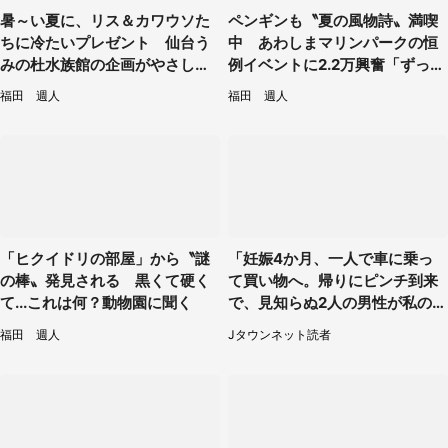
暑～い夏に、リス＆カワウソた
ペンギンも〝夏の風物詩〟満喫
ちに冷たいプレゼント 仙台う
中 あわしまマリンパークの恒
みの杜水族館の企画がやさしい
例イベントに2.2万興奮「ずっと
【7／31～8／23】
見てたい」
福田 週人
福田 週人
「ヒクイドリの部屋」から〝謎
「妊娠4か月、一人で車に乗っ
の棒〟発見される 黒くて硬く
て買い物へ。帰りにピンチ到来
て...これは何？動物園に聞く
で、見知らぬ2人の男性が私の車
を...」（30代女性）
福田 週人
Jタウンネット読者