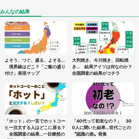
年に『手を繋いで』とお願いしたら...」 体験談に
8万人感動
みんなの結果
「ゾワゾワする」「本当に気持ち悪い」 道端でバ
グっちゃってた〝野生の野菜〟に6.5万人戦慄
あまりにも四角すぎる猫、激写される 「これもう
よそう、つぐ、盛る、よそる...
大判焼き、今川焼き、回転焼
座布団だろ」「食パンの耳」と1.4万人困惑
境界線はどこ？「ご飯の盛り
き... 結局アイツは何なのか？
付け」表現マップ
全国調査の結果がコチラ
「修学旅行に途中参加する娘を送って行ったら、真
っ暗な道で遭難状態。なんとか見つけた民家に助け
を求めると、住人の男性が...」
「孫にあげると思って、あなたにこれをあげる」
真夏の山道で見知らぬお婆さんに握らされたもの
「ホット」の一言でホットコー
「40代って初老なの？」 30
（山口県・30代女性）
ヒー注文する人はどこに居る？
0人に聞いた結果...世代ごとの
全国調査の結果...一目瞭然の
〝認識の差〟発覚