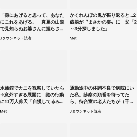
「孫にあげると思って、あなた
かくれんぼの鬼が振り返ると...2
にこれをあげる」 真夏の山道
歳娘が〝まさかの姿〟に 父「2
で見知らぬお婆さんに握らされ
～3分探しました」
たもの（山口県・30代女性）
Jタウンネット読者
Met
水族館でカニを観察していたら
通勤途中の体調不良で病院にい
→意外すぎる展開に 謎の行動
た私。診察の順番を待ってた
に1.1万人仰天「自慢してるみた
ら、待合室の老人たちが（千葉
い」
県・50代男性）
Met
Jタウンネット読者