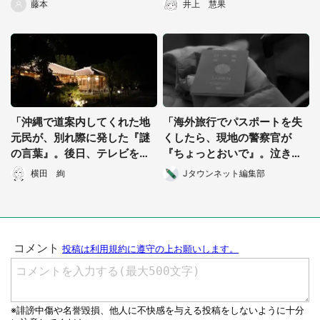
藤本
井上 慧果
道府県・年齢性別不明）
道府県・年代性別不明）
「沖縄で道案内してくれた地
「海外旅行でパスポートを失
元民が、別れ際に発した『謎
くしたら、現地の警察官が
の言葉』。後日、テレビを見
『ちょっとおいで』。泣きじ
ていたらその意味が発覚
ゃくる私が連れていかれたの
横田 絢
Jタウンネット編集部
し...」（愛知県・50代男性）
は...」（石川県・40代女性）