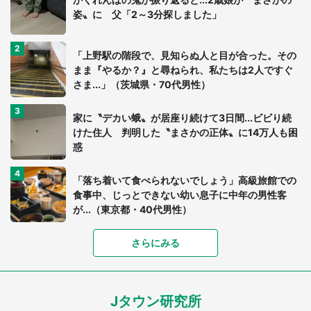
姿〟に 父「2～3分探しました」
「上野駅の階段で、見知らぬ人と目が合った。その
まま『やるか？』と尋ねられ、私たちは2人ですぐ
さま...」（茨城県・70代男性）
家に〝デカい蛾〟が居座り続けて3日間...ビビり続
けた住人 判明した〝まさかの正体〟に14万人も困
惑
「落ち着いて食べられないでしょう」高級旅館での
食事中、じっとできない幼い息子に中年の男性客
が...（東京都・40代男性）
「富豪すぎ」1歳息子の〝店頭駄々こね〟の内容に1.
さらにみる
7万人驚がく 「お菓子売り場ならまだしも...」「ハ
ードル高い」
Jタウン研究所
「閉所恐怖症の私は新幹線で大パニック。隣席の青