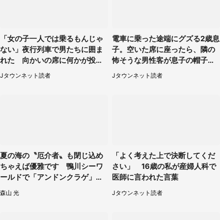
「女の子一人では乗るもんじゃ
電車に乗った途端にグズる2歳息
ない」夜行列車で男たちに囲ま
子。空いた席に座ったら、隣の
れた 向かいの席に何かが投げ
怖そうな男性客が息子の帽子に
られて（秋田県・60代女性）
手を伸ばし（千葉県・40代女
Jタウンネット読者
Jタウンネット読者
性）
夏の海の〝厄介者〟も閉じ込め
「よく考えた上で決断してくだ
ちゃえば優雅です 鴨川シーワ
さい」 16歳の私が産婦人科で
ールドで「アンドンクラゲ」期
医師に言われた言葉
間限定展示【7／29～】
森山 光
Jタウンネット読者