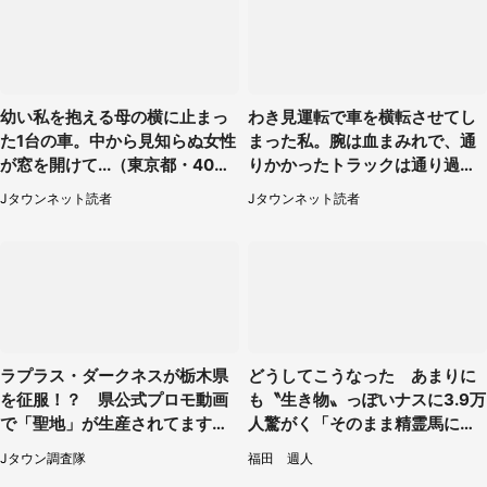
幼い私を抱える母の横に止まっ
わき見運転で車を横転させてし
た1台の車。中から見知らぬ女性
まった私。腕は血まみれで、通
が窓を開けて...（東京都・40代
りかかったトラックは通り過ぎ
男性）
ていき...（福岡県・30代女性）
Jタウンネット読者
Jタウンネット読者
ラプラス・ダークネスが栃木県
どうしてこうなった あまりに
を征服！？ 県公式プロモ動画
も〝生き物〟っぽいナスに3.9万
で「聖地」が生産されてます【7
人驚がく「そのまま精霊馬に使
／31～1／31】
えそう」
Jタウン調査隊
福田 週人