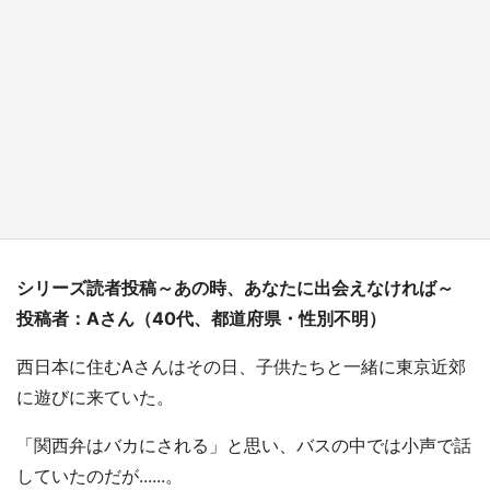
日向翔陽＆影山飛雄が笹かまを食べる！ アニ
メ『ハイキュー！！』×老舗「鐘崎」コラボで
限定グッズも【8／1～31】
もっとみる
シリーズ読者投稿～あの時、あなたに出会えなければ～
投稿者：Aさん（40代、都道府県・性別不明）
西日本に住むAさんはその日、子供たちと一緒に東京近郊
に遊びに来ていた。
「関西弁はバカにされる」と思い、バスの中では小声で話
していたのだが......。