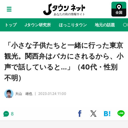
全国
トップ
Jタウン研究所
ほっこりタウン
地元の話題
〇
地域×二次元
絶景
あの時はありがとう
物語がはじ
「小さな子供たちと一緒に行った東京
観光。関西弁はバカにされるから、小
鳥取・境港「ゲゲゲの妖怪楽園」限定だった鬼
声で話していると...」（40代・性別
太郎グッズ買える 銀座・博品館TOY PARKへ
急げ【8／8～31】
不明）
ラプラス・ダークネスが栃木県を征服！？ 県
大山 雄也
2023.01.24 11:00
公式プロモ動画で「聖地」が生産されてます
【7／31～1／31】
8
『薬屋のひとりごと』の〝舞〟の世界に入り込
む 六本木ヒルズ展望台でコラボ、本邦初公開
の「猫猫像」も【8／1～10／26】