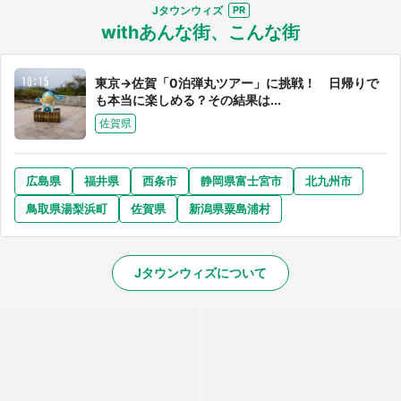
Jタウンウィズ
withあんな街、こんな街
東京→佐賀「0泊弾丸ツアー」に挑戦！ 日帰りで
も本当に楽しめる？その結果は...
佐賀県
広島県
福井県
西条市
静岡県富士宮市
北九州市
鳥取県湯梨浜町
佐賀県
新潟県粟島浦村
Jタウンウィズについて