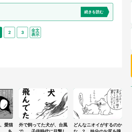
続きを読む
全文
2
3
表示
、愛猫
外で飼ってた犬が、台風
どんなニオイがするのか
.. あ
で... 子供時代に目撃し
な...？ 妹分のお尻を嗅