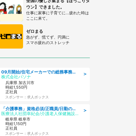
全国の優しさ集まる【ほっこりタ
ウン】できました。
仕事に家事に子育てに...疲れた時は
ここに来て。
ゼロまる
急がず、慌てず、円満に
スマホ疲れのストレッチ
09月開始/住宅メーカーでの総務事務のお仕事/駅近/車通勤可/一般事務/人事労務
＞
株式会社パソナ
兵庫県 加古川市
時給1,550円
正社員
スポンサー：求人ボックス
「介護事務」資格必須/正職員/日勤のみ/介護老人保健施設
＞
医療法人社団幸紀会/介護老人保健施設 グリーンビラ安江
岐阜県 岐阜市
時給1,150円
正社員
スポンサー：求人ボックス