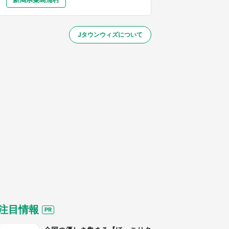
大分
宮崎
鹿児島
沖縄
／1～31】
Jタウンウィズについて
する
注目情報