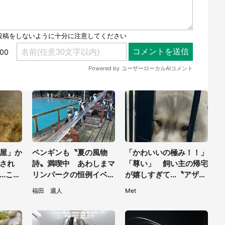
屋」か
ペンギンも〝夏の風物
「かわいいの極み！！」
され
詩〟満喫中 あわしまマ
「尊い」 飼い主の帰宅
..これ
リンパークの恒例イベン
が嬉しすぎて...〝アザラ
く
トに2.2万興奮「ずっと
シ化〟しちゃったハスキ
福田 週人
Met
見てたい」
ー子犬に1.6万人もん絶