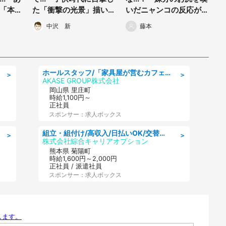
「本当
た「衝撃の光景」描いた
いだニャンコの反応がお
に泣い
漫画に反響
もしろカワイイ
中沢 新
藤本
ホールスタッフ/「家具屋が営むカフェスタッフ!」週2日～OK!嬉しいまかない付き/岡山県/浅口郡里庄町
＞
＞
AKASE GROUP株式会社
岡山県 里庄町
時給1,100円～
正社員
スポンサー：求人ボックス
組立・組付け/高収入/日払いOK/交替制/20・30・40代活躍中/製造 工場
＞
＞
株式会社綜合キャリアオプション
熊本県 菊陽町
時給1,600円～2,000円
正社員 / 派遣社員
スポンサー：求人ボックス