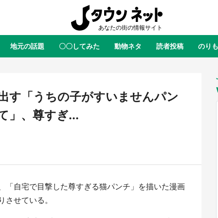
地元の話題
〇〇してみた
動物ネタ
読者投稿
のり
全国
全国
北海道
北海道
元
絶景
あの時はありがとう
物語がはじまる町へ
ふ
青森
岩手
宮城
秋田
東北
出す「うちの子がすいませんパン
茨城
栃木
群馬
埼玉
関東
」、尊すぎ...
新潟
山梨
長野
甲信越
岐阜
静岡
愛知
三重
東海
富山
石川
福井
北陸
滋賀
京都
大阪
兵庫
関西
、「自宅で目撃した尊すぎる猫パンチ」を描いた漫画
鳥取
島根
岡山
広島
中国
ラス・ダークネスが栃木県を征
『薬屋のひとりごと』の〝舞〟の
りさせている。
？ 県公式プロモ動画で「聖地」
に入り込む 六本木ヒルズ展望台
徳島
香川
愛媛
高知
四国
産されてます【7／31～1／31】
ラボ、本邦初公開の「猫猫像」も