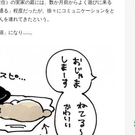
重県在住）の実家の庭には、数か月前からよく遊びに来る
福岡
佐賀
長崎
熊本
九州
／1～10／26】
通る」程度だったが、徐々にコミュニケーションをと
もっとみる
んを連れてきたという。
選択
になり......。