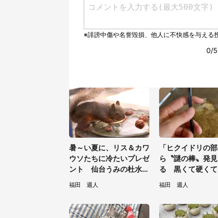
暑～い夏に、リス＆カワ
「ヒクイドリの部
ウソたちに冷たいプレゼ
ら〝謎の棒〟発見
ント 仙台うみの杜水族
る 黒くて硬くて.
館の企画がやさしい【7
は何？動物園に聞
福田 週人
福田 週人
／31～8／23】