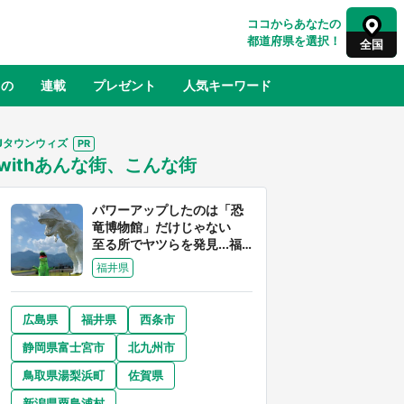
ココからあなたの
都道府県を選択！
全国
もの
連載
プレゼント
人気キーワード
Jタウンウィズ
withあんな街、こんな街
るさと納税
山形
福島
千葉
東京
神奈川
パワーアップしたのは「恐
竜博物館」だけじゃない
至る所でヤツらを発見...福
井県はもはや「ジュラシッ
福井県
ク・ワールド」だった
広島県
福井県
西条市
奈良
和歌山
静岡県富士宮市
北九州市
山口
世界
日向翔陽＆影山飛雄が笹かまを食べ
鳥取県湯梨浜町
佐賀県
でコ
る！ アニメ『ハイキュー！！』×老
【8
舗「鐘崎」コラボで限定グッズも【8
新潟県粟島浦村