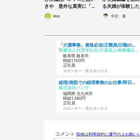
きや 意外な真実に「な
る夫婦が体験した
にこの平和すぎる世界」
にあった怖い話」
Met
中沢 新
ちゃいそう
「介護事務」資格必須/正職員/日勤のみ/介護老人保健施設
医療法人社団幸紀会/介護老人保健施設 グリーンビラ安江
岐阜県 岐阜市
時給1,150円
正社員
スポンサー：求人ボックス
経理/病院での経理事務のお仕事/即日勤務可/車通勤可/経理/一般事務
株式会社パソナ
福岡県 北九州市
時給1,380円
正社員
スポンサー：求人ボックス