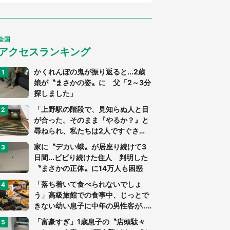
全国
アクセスランキング
かくれんぼの鬼が振り返ると...2歳
娘が〝まさかの姿〟に 父「2～3分
探しました」
「上野駅の階段で、見知らぬ人と目
が合った。そのまま『やるか？』と
尋ねられ、私たちは2人ですぐさ
ま...」（茨城県・70代男性）
家に〝デカい蛾〟が居座り続けて3
日間...ビビり続けた住人 判明した
〝まさかの正体〟に14万人も困惑
「落ち着いて食べられないでしょ
う」高級旅館での食事中、じっとで
きない幼い息子に中年の男性客が...
（東京都・40代男性）
「富豪すぎ」1歳息子の〝店頭駄々