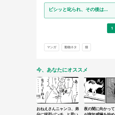
ピシッと叱られ、その後は...
1
マンガ
動物ネタ
猫
今、あなたにオススメ
おねえさんニャンコ、弟
夜の闇に向かって
分に猛烈パンチ...と思い
が突如威嚇を始め.