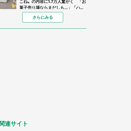
こね〟の内容に1.7万人驚がく 「お
菓子売り場ならまだしも...」「ハー
ドル高い」
「閉所恐怖症の私は新幹線で大パニ
さらにみる
ック。隣席の青年に『手を繋いで』
とお願いしたら...」 体験談に8万
人感動
「ゾワゾワする」「本当に気持ち悪
い」 道端でバグっちゃってた〝野
生の野菜〟に6.5万人戦慄
あまりにも四角すぎる猫、激写され
る 「これもう座布団だろ」「食パ
ンの耳」と1.4万人困惑
「修学旅行に途中参加する娘を送っ
て行ったら、真っ暗な道で遭難状
態。なんとか見つけた民家に助けを
求めると、住人の男性が...」
「孫にあげると思って、あなたにこ
れをあげる」 真夏の山道で見知ら
ぬお婆さんに握らされたもの（山口
県・30代女性）
関連サイト