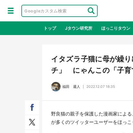
トップ
Jタウン研究所
ほっこりタウン
地域×二次
イタズラ子猫に母が繰り
チ」 にゃんこの「子育て
福田 週人
2022.12.07 18:35
野良猫の親子を保護した漫画家による
鳥取・境港「ゲゲゲの妖怪楽園」限定
ラプ
が多くのツイッターユーザーをほっこ
だった鬼太郎グッズ買える 銀座・博
服！
品館TOY PARKへ急げ【8／8～31】
が生