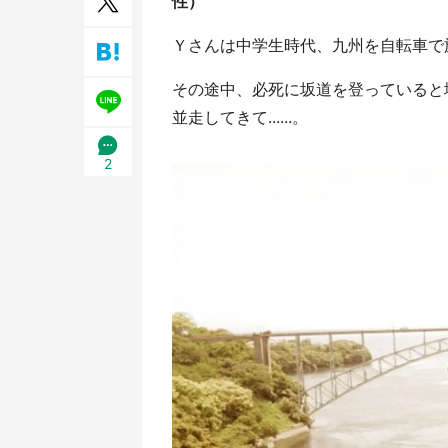
性）
／1
Ｙさんは中学生時代、九州を自転車で
その途中、必死に坂道を登っていると
並走してきて......。
2