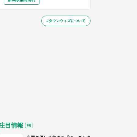
大分
宮崎
鹿児島
沖縄
～】
Jタウンウィズについて
する
注目情報