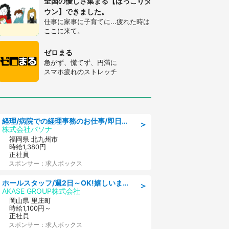
全国の優しさ集まる【ほっこりタ
ウン】できました。
仕事に家事に子育てに...疲れた時は
ここに来て。
ゼロまる
急がず、慌てず、円満に
スマホ疲れのストレッチ
経理/病院での経理事務のお仕事/即日勤務可/車通勤可/経理/一般事務
＞
株式会社パソナ
福岡県 北九州市
時給1,380円
正社員
スポンサー：求人ボックス
ホールスタッフ/週2日～OK!嬉しいまかない付き/岡山県/浅口郡里庄町
＞
AKASE GROUP株式会社
岡山県 里庄町
時給1,100円～
正社員
スポンサー：求人ボックス