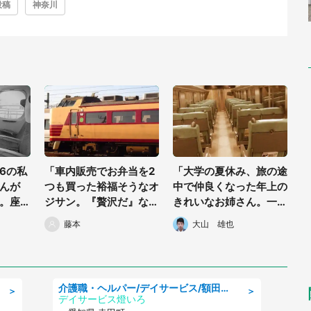
投稿
神奈川
6の私
「車内販売でお弁当を2
「大学の夏休み、旅の途
んが
つも買った裕福そうなオ
中で仲良くなった年上の
。座席
ジサン。『贅沢だ』なん
きれいなお姉さん。一緒
の
て思ったけど、彼はその
に船を降りると、黒塗り
藤本
大山 雄也
20代
弁当を...」（住所性別不
の車が..」 (大阪府・70
明・50代）
代男性)
介護職・ヘルパー/デイサービス/額田郡幸田町/JR東海道本線 幸田/愛知県
＞
＞
デイサービス燈いろ