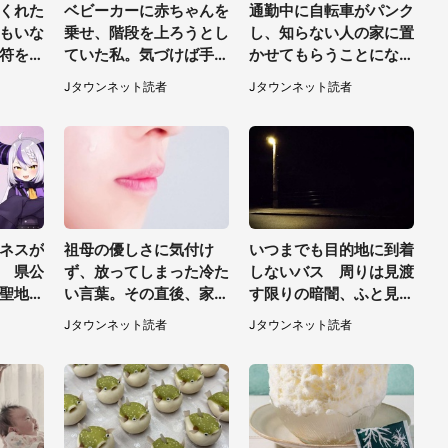
くれた
ベビーカーに赤ちゃんを
通勤中に自転車がパンク
もいな
乗せ、階段を上ろうとし
し、知らない人の家に置
符を買
ていた私。気づけば手か
かせてもらうことになっ
（山形
らベビーカーが消えてい
た私。帰りに取りに行く
Jタウンネット読者
Jタウンネット読者
て（神奈川県・60代女
と、なんと...（東京都・
性）
40代女性）
ネスが
祖母の優しさに気付け
いつまでも目的地に到着
 県公
ず、放ってしまった冷た
しないバス 周りは見渡
聖地」
い言葉。その直後、家の
す限りの暗闇、ふと見知
【7／
テーブルの上で見つけた
らぬ女性が出てきた（神
Jタウンネット読者
Jタウンネット読者
ものは（福岡県・30代
奈川県・40代男性）
女性）