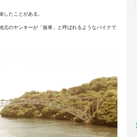
福岡
佐賀
長崎
熊本
～10／26】
九州
／1～31】
もっとみる
旅したことがある。
選択
地元のヤンキーが「族車」と呼ばれるようなバイクで