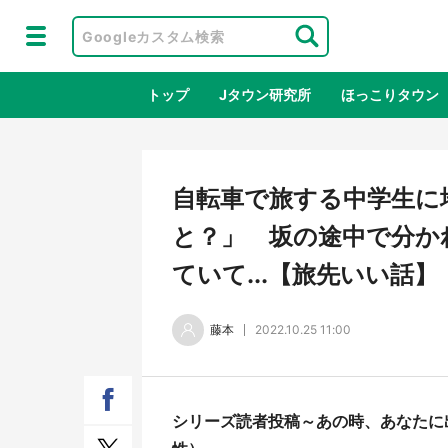
トップ
Jタウン研究所
ほっこりタウン
地域×二次
自転車で旅する中学生に
と？」 坂の途中で分か
ていて...【旅先いい話】
藤本
2022.10.25 11:00
ラプラス・ダークネスが栃木県を征
『薬
シリーズ読者投稿～あの時、あなたに
服！？ 県公式プロモ動画で「聖地」
に入
が生産されてます【7／31～1／31】
ラボ