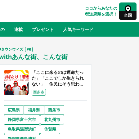
ココからあなたの
都道府県を選択！
全国
もの
連載
プレゼント
人気キーワード
Jタウンウィズ
withあんな街、こんな街
るさと納税
山形
福島
千葉
東京
神奈川
「ここに来るのは運命だっ
た」「ここでしか生きられ
ない」 住民にそう思わせ
る離島「粟島」の魅力【移
西条市
住婚受付中】
広島県
福井県
西条市
奈良
和歌山
静岡県富士宮市
北九州市
山口
べ
『小林さんちのメイドラゴン』と舞台
鳥取県湯梨浜町
佐賀県
×老
のモデル・越谷がコラボ 田んぼアー
【8
トの見頃にあわせて企画続々【7／31
新潟県粟島浦村