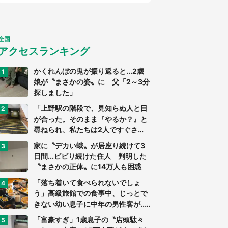
全国
アクセスランキング
かくれんぼの鬼が振り返ると...2歳
娘が〝まさかの姿〟に 父「2～3分
探しました」
「上野駅の階段で、見知らぬ人と目
が合った。そのまま『やるか？』と
尋ねられ、私たちは2人ですぐさ
ま...」（茨城県・70代男性）
家に〝デカい蛾〟が居座り続けて3
日間...ビビり続けた住人 判明した
〝まさかの正体〟に14万人も困惑
「落ち着いて食べられないでしょ
う」高級旅館での食事中、じっとで
きない幼い息子に中年の男性客が...
（東京都・40代男性）
「富豪すぎ」1歳息子の〝店頭駄々