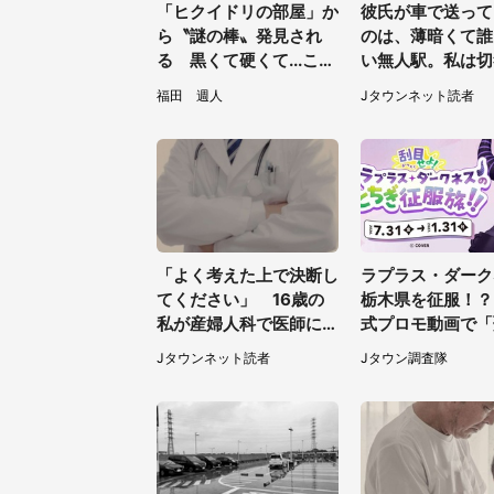
「ヒクイドリの部屋」か
彼氏が車で送って
ら〝謎の棒〟発見され
のは、薄暗くて誰
る 黒くて硬くて...これ
い無人駅。私は切
は何？動物園に聞く
おうとしたけれど
福田 週人
Jタウンネット読者
県・20代女性）
「よく考えた上で決断し
ラプラス・ダーク
てください」 16歳の
栃木県を征服！？
私が産婦人科で医師に言
式プロモ動画で「
われた言葉
が生産されてます
Jタウンネット読者
Jタウン調査隊
31～1／31】