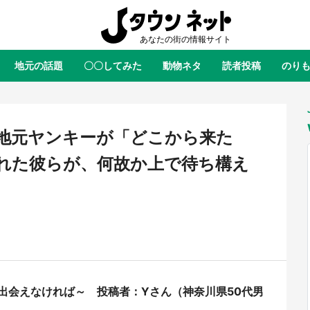
地元の話題
〇〇してみた
動物ネタ
読者投稿
のり
全国
全国
北海道
北海道
元
絶景
あの時はありがとう
物語がはじまる町へ
ふ
青森
岩手
宮城
秋田
東北
地元ヤンキーが「どこから来た
茨城
栃木
群馬
埼玉
関東
れた彼らが、何故か上で待ち構え
新潟
山梨
長野
甲信越
岐阜
静岡
愛知
三重
東海
富山
石川
福井
北陸
滋賀
京都
大阪
兵庫
関西
鳥取
島根
岡山
広島
中国
屋のひとりごと』の〝舞〟の世界
日向翔陽＆影山飛雄が笹かまを食
出会えなければ～ 投稿者：Yさん（神奈川県50代男
り込む 六本木ヒルズ展望台でコ
る！ アニメ『ハイキュー！！』
徳島
香川
愛媛
高知
四国
、本邦初公開の「猫猫像」も【8
舗「鐘崎」コラボで限定グッズも