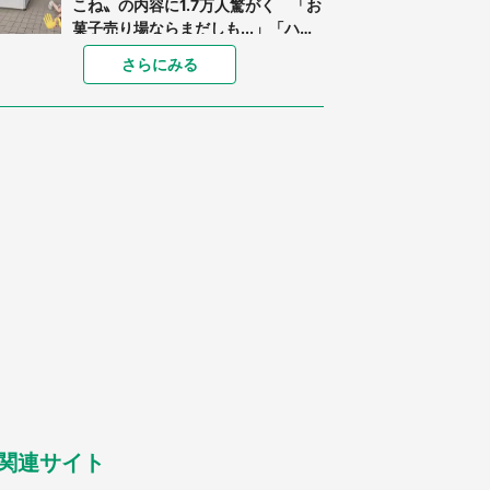
こね〟の内容に1.7万人驚がく 「お
菓子売り場ならまだしも...」「ハー
ドル高い」
あまりにも四角すぎる猫、激写され
さらにみる
る 「これもう座布団だろ」「食パ
ンの耳」と1.4万人困惑
「閉所恐怖症の私は新幹線で大パニ
ック。隣席の青年に『手を繋いで』
とお願いしたら...」 体験談に8万
人感動
「ゾワゾワする」「本当に気持ち悪
い」 道端でバグっちゃってた〝野
生の野菜〟に6.5万人戦慄
「○○がない街に住んでいます」住
人の呟きに30万人驚がく 何が存在
しないか、あなたはわかる？
「修学旅行に途中参加する娘を送っ
て行ったら、真っ暗な道で遭難状
態。なんとか見つけた民家に助けを
求めると、住人の男性が...」
関連サイト