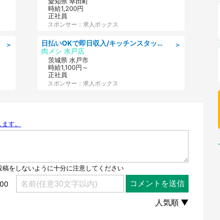
愛知県 幸田町
時給1,200円
正社員
スポンサー：求人ボックス
日払いOKで即日収入/キッチンスタッフ/デリバリー業務など、自己成長可能な幅広い仕事に挑戦!髪型自由&ピアス・ネイルOK/茨城県/水戸市
＞
＞
肉メシ 水戸店
茨城県 水戸市
時給1,100円～
正社員
スポンサー：求人ボックス