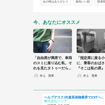
あの時はありがとう
旅先いい話
読者
今、あなたにオススメ
「自由席が満席で、車両
「指定席に座る小
のスミに座り込む私。そ
に、乗客のおばさ
れを見たタトゥーだらけ
『そこは私の席』
の男が近づいてきて...」
番号は合っていた
井上 慧果
井上 慧果
（愛知県・40代女性）
に...」（富山県・
女性）
ヘルプデスク/外資系保険業界でのITヘルプデスク業務/駅近/即日勤務可/ヘルプデスク
株式会社パソナ