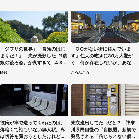
（埼玉県・女性）
「ジブリの世界」「冒険のはじ
「○○がない街に住んでいま
まりだ！」 夫が撮影した〝1歳
す」住人の呟きに30万人驚が
娘の後ろ姿〟が良すぎて...4.8万
く 何が存在しないか、あなた
人感激
はわかる？
Met
ころんころ
彼氏が車で送ってくれたのは、
東京進出してた...だと？ 神奈
薄暗くて誰もいない無人駅。私
川県民自慢の〝自販機〟新橋で
は切符を買おうとしたけれど
発見される「信じられない価格