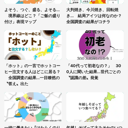
「閉所恐怖症の私は新幹線で大パニック。隣席の青
年に『手を繋いで』とお願いしたら...」 体験談に
よそう、つぐ、盛る、よそる...
大判焼き、今川焼き、回転焼
8万人感動
境界線はどこ？「ご飯の盛り
き... 結局アイツは何なのか？
付け」表現マップ
全国調査の結果がコチラ
「富豪すぎ」1歳息子の〝店頭駄々こね〟の内容に1.
7万人驚がく 「お菓子売り場ならまだしも...」「ハ
ードル高い」
あまりにも四角すぎる猫、激写される 「これもう
座布団だろ」「食パンの耳」と1.4万人困惑
「ホット」の一言でホットコー
「40代って初老なの？」 30
ヒー注文する人はどこに居る？
0人に聞いた結果...世代ごとの
全国調査の結果...一目瞭然の
〝認識の差〟発覚
〝答え〟出た
一緒に働きたい『はたらくのり
年越しそばって大みそかのいつ