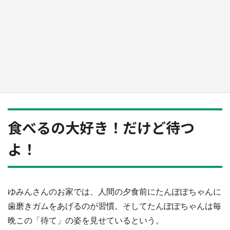
『薬屋のひとりごと』の〝舞〟の世界に入り込
む 六本木ヒルズ展望台でコラボ、本邦初公開
の「猫猫像」も【8／1～10／26】
もっとみる
食べるの大好き！だけど待つ
よ！
ゆみんさんのお家では、人間の夕食前にたんぽぽちゃんに
歯磨きガムをあげるのが習慣。そしてたんぽぽちゃんは毎
晩この「待て」の姿を見せているという。