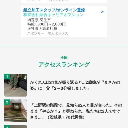
組立加工スタッフ/オンライン登録
＞
株式会社綜合キャリアオプション
埼玉県 羽生市
時給1,600円～2,000円
正社員 / 派遣社員
スポンサー：求人ボックス
全国
アクセスランキング
かくれんぼの鬼が振り返ると...2歳娘が〝まさかの
姿〟に 父「2～3分探しました」
「上野駅の階段で、見知らぬ人と目が合った。その
まま『やるか？』と尋ねられ、私たちは2人ですぐ
さま...」（茨城県・70代男性）