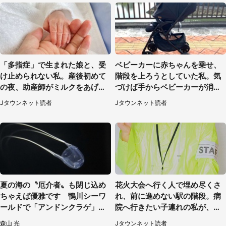
「多指症」で生まれた娘と、受
ベビーカーに赤ちゃんを乗せ、
け止められない私。産後初めて
階段を上ろうとしていた私。気
の夜、助産師がミルクをあげて
づけば手からベビーカーが消え
るのを見て...（静岡県・20代女
ていて（神奈川県・60代女性）
Jタウンネット読者
Jタウンネット読者
性）
夏の海の〝厄介者〟も閉じ込め
花火大会へ行く人で埋め尽くさ
ちゃえば優雅です 鴨川シーワ
れ、前に進めない駅の階段。病
ールドで「アンドンクラゲ」期
院へ行きたい子連れの私が、ス
間限定展示【7／29～】
タッフに事情を説明すると...
森山 光
Jタウンネット読者