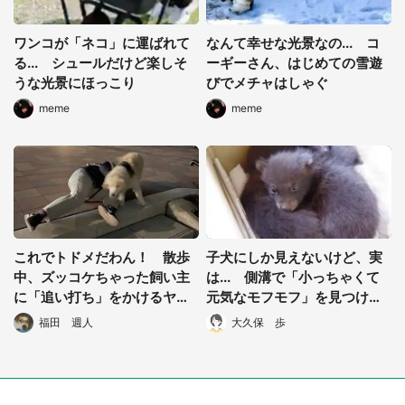
ワンコが「ネコ」に運ばれて
なんて幸せな光景なの... コ
る... シュールだけど楽しそ
ーギーさん、はじめての雪遊
うな光景にほっこり
びでメチャはしゃぐ
meme
meme
選択する
これでトドメだわん！ 散歩
子犬にしか見えないけど、実
中、ズッコケちゃった飼い主
は... 側溝で「小っちゃくて
に「追い打ち」をかけるヤン
元気なモフモフ」を見つけて
チャな子犬が激ラブリー
も、連れて帰っちゃダメな理
福田 週人
大久保 歩
由