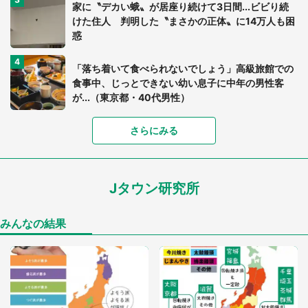
家に〝デカい蛾〟が居座り続けて3日間...ビビり続
けた住人 判明した〝まさかの正体〟に14万人も困
惑
「落ち着いて食べられないでしょう」高級旅館での
食事中、じっとできない幼い息子に中年の男性客
が...（東京都・40代男性）
さらにみる
「可愛いのにホラー」「事件性を感じる」 ふわふ
わアザラシの〝赤い異変〟に3.2万人戦慄
Jタウン研究所
「孫にあげると思って、あなたにこれをあげる」
真夏の山道で見知らぬお婆さんに握らされたもの
（山口県・30代女性）
みんなの結果
「ゾワゾワする」「本当に気持ち悪い」 道端でバ
グっちゃってた〝野生の野菜〟に6.5万人戦慄