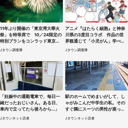
11年ぶり開催の「東京湾大華火
アニメ『はたらく細胞』と神奈
祭」を特等席で 10／24限定の
川県の3度目コラボ 作品の世
特別プランをコンラッド東京が
界観通じて「小児がん」学べる
販売【8／3～10／16】
【8／10～31※平日限定】
Jタウン調査隊
Jタウン調査隊
「妊娠中の通勤電車で、毎日一
駅のホームでめまいがして、し
緒だったおじいさん。ある日、
ゃがみこんだ中学生の私。その
車内で立ってたら後ろから...」
すぐ隣にスーツの男性が座って
きて（千葉県・20代女性）
Jタウンネット読者
Jタウンネット読者