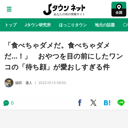
全国
トップ
Jタウン研究所
ほっこりタウン
地元の話題
〇
地域×二次元
絶景
あの時はありがとう
物語がはじ
「食べちゃダメだ。食べちゃダメ
だ...！」 おやつを目の前にしたワン
アニメ『はたらく細胞』と神奈川県の3度目コ
コの「待ち顔」が愛おしすぎる件
ラボ 作品の世界観通じて「小児がん」学べる
【8／10～31※平日限定】
福田 週人
2022.10.13 08:00
鳥取・境港「ゲゲゲの妖怪楽園」限定だった鬼
太郎グッズ買える 銀座・博品館TOY PARKへ
急げ【8／8～31】
0
ラプラス・ダークネスが栃木県を征服！？ 県
公式プロモ動画で「聖地」が生産されてます
【7／31～1／31】