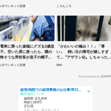
（山形県・20代女性）
でおいしい」
Jタウンネット読者
ころんころ
電車に乗った途端にグズる2歳息
「かわいいの極み！！」「尊
子。空いた席に座ったら、隣の
い」 飼い主の帰宅が嬉しすぎ
怖そうな男性客が息子の帽子に
て...〝アザラシ化〟しちゃった
手を伸ばし（千葉県・40代女
ハスキー子犬に1.6万人もん絶
Jタウンネット読者
Met
性）
Recommended by
経理/病院での経理事務のお仕事/即日勤務可/車通勤可/経理/一般事務
＞
株式会社パソナ
福岡県 北九州市
時給1,380円
正社員
スポンサー：求人ボックス