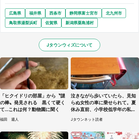
広島県
福井県
西条市
静岡県富士宮市
北九州市
鳥取県湯梨浜町
佐賀県
新潟県粟島浦村
Jタウンウィズについて
「ヒクイドリの部屋」から〝謎
泣きながら歩いていたら、見知
の棒〟発見される 黒くて硬く
らぬ女性の車に乗せられて。夏
て...これは何？動物園に聞く
休み直前、小学校低学年の私に
起きたこと（広島県・30代女
福田 週人
Jタウンネット読者
性）