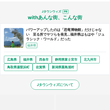
Jタウンウィズ
withあんな街、こんな街
パワーアップしたのは「恐竜博物館」だけじゃな
い 至る所でヤツらを発見...福井県はもはや「ジュ
ラシック・ワールド」だった
福井県
広島県
福井県
西条市
静岡県富士宮市
北九州市
鳥取県湯梨浜町
佐賀県
新潟県粟島浦村
Jタウンウィズについて