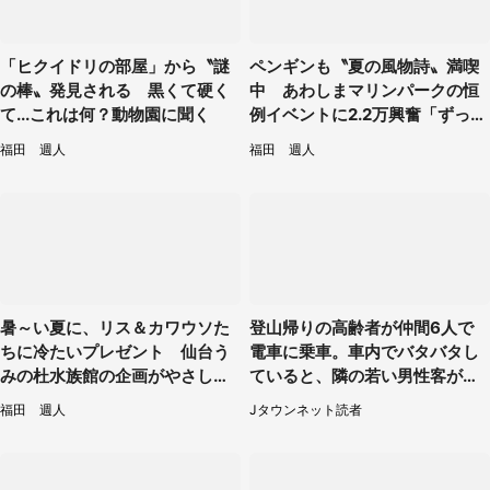
「ヒクイドリの部屋」から〝謎
ペンギンも〝夏の風物詩〟満喫
の棒〟発見される 黒くて硬く
中 あわしまマリンパークの恒
て...これは何？動物園に聞く
例イベントに2.2万興奮「ずっと
見てたい」
福田 週人
福田 週人
暑～い夏に、リス＆カワウソた
登山帰りの高齢者が仲間6人で
ちに冷たいプレゼント 仙台う
電車に乗車。車内でバタバタし
みの杜水族館の企画がやさしい
ていると、隣の若い男性客が
【7／31～8／23】
（神奈川県・70代女性）
福田 週人
Jタウンネット読者