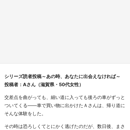
『小林さんちのメイドラゴン』と舞台のモデ
ル・越谷がコラボ 田んぼアートの見頃にあわ
せて企画続々【7／31～】
もっとみる
シリーズ読者投稿～あの時、あなたに出会えなければ～
投稿者：Aさん（滋賀県・50代女性）
交差点を曲がっても、細い道に入っても後ろの車がずっと
ついてくる――車で買い物に出かけたＡさんは、帰り道に
そんな体験をした。
その時は恐ろしくてとにかく逃げたのだが、数日後、まさ