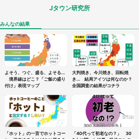
Jタウン研究所
家に〝デカい蛾〟が居座り続けて3日間...ビビり続
けた住人 判明した〝まさかの正体〟に14万人も困
惑
みんなの結果
「○○がない街に住んでいます」住人の呟きに30万
人驚がく 何が存在しないか、あなたはわかる？
「閉所恐怖症の私は新幹線で大パニック。隣席の青
年に『手を繋いで』とお願いしたら...」 体験談に
よそう、つぐ、盛る、よそる...
大判焼き、今川焼き、回転焼
8万人感動
境界線はどこ？「ご飯の盛り
き... 結局アイツは何なのか？
付け」表現マップ
全国調査の結果がコチラ
梅田の地下街でベビーカーを押しつつ迷う私に、見
知らぬおじいさんがわざわざ声をかけてきて（兵庫
県・30代女性）
「ゾワゾワする」「本当に気持ち悪い」 道端でバ
グっちゃってた〝野生の野菜〟に6.5万人戦慄
「ホット」の一言でホットコー
「40代って初老なの？」 30