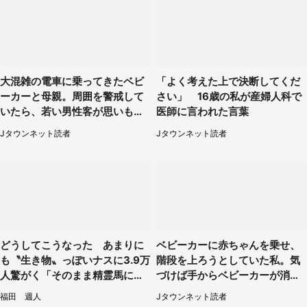
大混雑の電車に乗ってきたベビ
「よく考えた上で決断してくだ
ーカーと母親。周囲を警戒して
さい」 16歳の私が産婦人科で
いたら、若い男性客が思いもよ
医師に言われた言葉
らぬ行動に（東京都・50代女
Jタウンネット読者
Jタウンネット読者
性）
どうしてこうなった あまりに
ベビーカーに赤ちゃんを乗せ、
も〝生き物〟っぽいナスに3.9万
階段を上ろうとしていた私。気
人驚がく「そのまま精霊馬に使
づけば手からベビーカーが消え
えそう」
ていて（神奈川県・60代女性）
福田 週人
Jタウンネット読者