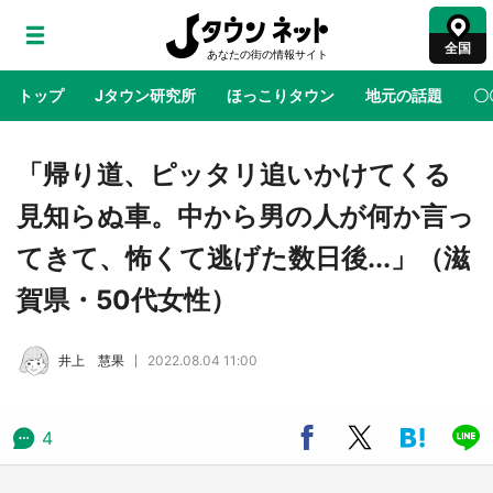
全国
トップ
Jタウン研究所
ほっこりタウン
地元の話題
〇
地域×二次元
絶景
あの時はありがとう
物語がはじ
「帰り道、ピッタリ追いかけてくる
見知らぬ車。中から男の人が何か言っ
ラプラス・ダークネスが栃木県を征服！？ 県
てきて、怖くて逃げた数日後...」（滋
公式プロモ動画で「聖地」が生産されてます
【7／31～1／31】
賀県・50代女性）
『薬屋のひとりごと』の〝舞〟の世界に入り込
井上 慧果
2022.08.04 11:00
む 六本木ヒルズ展望台でコラボ、本邦初公開
の「猫猫像」も【8／1～10／26】
4
日向翔陽＆影山飛雄が笹かまを食べる！ アニ
メ『ハイキュー！！』×老舗「鐘崎」コラボで
限定グッズも【8／1～31】