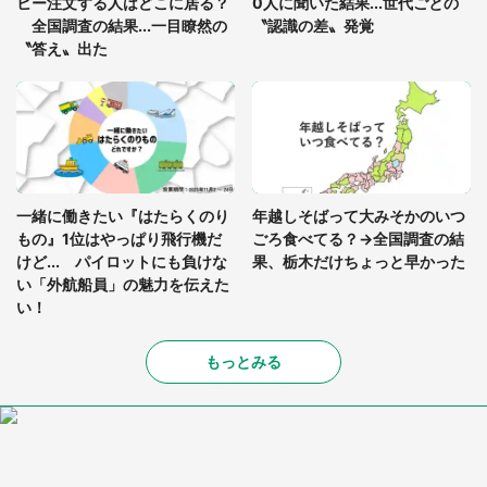
ヒー注文する人はどこに居る？
0人に聞いた結果...世代ごとの
全国調査の結果...一目瞭然の
〝認識の差〟発覚
〝答え〟出た
一緒に働きたい『はたらくのり
年越しそばって大みそかのいつ
もの』1位はやっぱり飛行機だ
ごろ食べてる？→全国調査の結
けど... パイロットにも負けな
果、栃木だけちょっと早かった
い「外航船員」の魅力を伝えた
い！
もっとみる