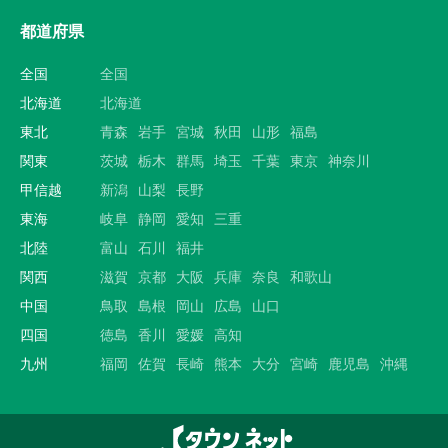
都道府県
全国
全国
北海道
北海道
東北
青森
岩手
宮城
秋田
山形
福島
関東
茨城
栃木
群馬
埼玉
千葉
東京
神奈川
甲信越
新潟
山梨
長野
東海
岐阜
静岡
愛知
三重
北陸
富山
石川
福井
関西
滋賀
京都
大阪
兵庫
奈良
和歌山
中国
鳥取
島根
岡山
広島
山口
四国
徳島
香川
愛媛
高知
九州
福岡
佐賀
長崎
熊本
大分
宮崎
鹿児島
沖縄