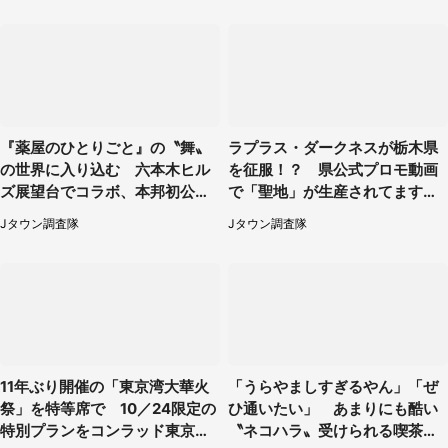
『薬屋のひとりごと』の〝舞〟
ラプラス・ダークネスが栃木県
の世界に入り込む 六本木ヒル
を征服！？ 県公式プロモ動画
ズ展望台でコラボ、本邦初公開
で「聖地」が生産されてます【7
の「猫猫像」も【8／1～10／2
／31～1／31】
Jタウン調査隊
Jタウン調査隊
6】
11年ぶり開催の「東京湾大華火
「うらやましすぎるやん」「ぜ
祭」を特等席で 10／24限定の
ひ通いたい」 あまりにも酷い
特別プランをコンラッド東京が
〝ネコハラ〟受けられる喫茶店