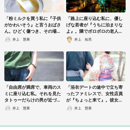
「粉ミルクを買う私に『子供
「路上に座り込む私に、優し
がかわいそう』と言うおばさ
げな若者が『うちに泊まりな
ん。ひどく傷つき、その場を
よ』。隣でボロボロの老人が
離れようとすると...」（群馬
それを聞いていて...」（千葉
井上 慧果
井上 祐亮
県・30代女性）
県・40代男性）
「自由席が満席で、車両のス
「浴衣デートの途中で立ち寄
ミに座り込む私。それを見た
ったファミレスで、女性店員
タトゥーだらけの男が近づい
が『ちょっと来て』。彼女は
てきて...」（愛知県・40代女
私をトイレに連れていき...」
井上 慧果
井上 慧果
性）
（新潟県・30代女性）