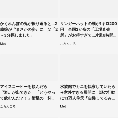
かくれんぼの鬼が振り返ると...2
リンガーハットの麺が1キロ200
歳娘が〝まさかの姿〟に 父「2
円 全国3か所の「工場直売
～3分探しました」
所」がお得すぎて...片道6時間か
けて来た人も
Met
ころんころ
アイスコーヒーを頼んだら
水族館でカニを観察していたら
〝岩〟が出てきた 「どうやっ
→意外すぎる展開に 謎の行動
て飲むんだ？！」衝撃の一杯が
に1.1万人仰天「自慢してるみた
話題
い」
ころんころ
Met