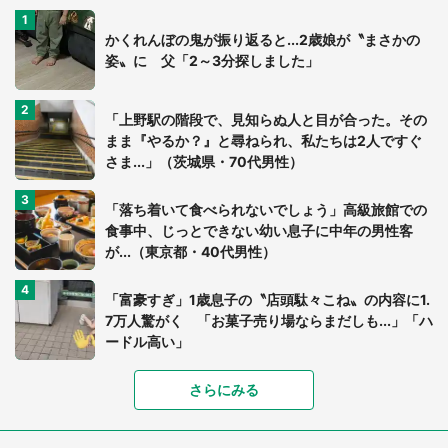
かくれんぼの鬼が振り返ると...2歳娘が〝まさかの
姿〟に 父「2～3分探しました」
「上野駅の階段で、見知らぬ人と目が合った。その
まま『やるか？』と尋ねられ、私たちは2人ですぐ
さま...」（茨城県・70代男性）
「落ち着いて食べられないでしょう」高級旅館での
食事中、じっとできない幼い息子に中年の男性客
が...（東京都・40代男性）
「富豪すぎ」1歳息子の〝店頭駄々こね〟の内容に1.
7万人驚がく 「お菓子売り場ならまだしも...」「ハ
ードル高い」
さらにみる
あまりにも四角すぎる猫、激写される 「これもう
座布団だろ」「食パンの耳」と1.4万人困惑