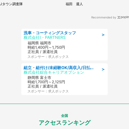
販売【8／3～10／16】
に5.3万人驚がく
Jタウン調査隊
福田 週人
Recommended by
洗車・コーティングスタッフ
＞
株式会社I・PARTNERS
福岡県 福岡市
時給1,400円～1,750円
正社員 / 派遣社員
スポンサー：求人ボックス
組立・組付け/未経験OK/高収入/日払いOK/交替制/20・30・40代活躍中
＞
株式会社綜合キャリアオプション
静岡県 富士市
時給1,700円～2,125円
正社員 / 派遣社員
スポンサー：求人ボックス
全国
アクセスランキング