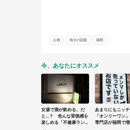
お酒
地元の話題
福岡
今、あなたにオススメ
女湯で酒が飲める、だ
あまりにもニッ
と...？ 色んな背徳感を
「オンリーワン」
楽しめる「不健康ラン
専門店が福岡で増
ド」に行ってみた