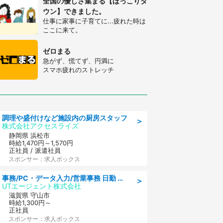
全国の優しさ集まる【ほっこりタ
ウン】できました。
仕事に家事に子育てに...疲れた時は
ここに来て。
ゼロまる
急がず、慌てず、円満に
スマホ疲れのストレッチ
調理や盛付けなど施設内の厨房スタッフ
＞
株式会社アクセスライズ
静岡県 浜松市
時給1,470円～1,570円
正社員 / 派遣社員
スポンサー：求人ボックス
事務/PC・データ入力/営業事務 日勤 土日休み 船舶用のエンジンを扱う会社 総合事務
＞
UTエージェント株式会社
滋賀県 守山市
時給1,300円～
正社員
スポンサー：求人ボックス