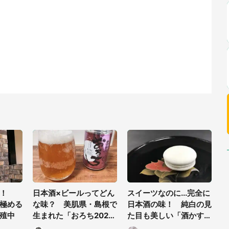
チ！
日本酒×ビールってどん
スイーツなのに...完全に
極める
な味？ 美肌県・島根で
日本酒の味！ 純白の見
殖中
生まれた「おろち202
た目も美しい「酒かすマ
1」を飲んでみたら→苦
カロン」食べてみた