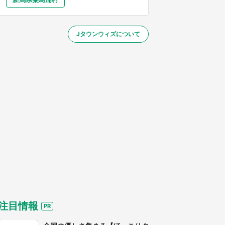
大分
宮崎
鹿児島
沖縄
ト部』『夏目友人帳』【～7／26】
Jタウンウィズについて
する
注目情報