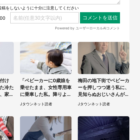
付け
「ベビーカーに0歳娘を
梅田の地下街でベビーカ
た冷た
乗せたまま、女性専用車
ーを押しつつ迷う私に、
、家の
に乗車した私。降りよう
見知らぬおじいさんがわ
つけた
としたところで...」（大
ざわざ声をかけてきて
Jタウンネット読者
Jタウンネット読者
30代
阪府・30代女性）
（兵庫県・30代女性）