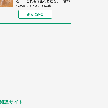
る 「これもう座布団だろ」「食パ
ンの耳」と1.4万人困惑
家に〝デカい蛾〟が居座り続けて3
さらにみる
日間...ビビり続けた住人 判明した
〝まさかの正体〟に14万人も困惑
「○○がない街に住んでいます」住
人の呟きに30万人驚がく 何が存在
しないか、あなたはわかる？
「閉所恐怖症の私は新幹線で大パニ
ック。隣席の青年に『手を繋いで』
とお願いしたら...」 体験談に8万
人感動
梅田の地下街でベビーカーを押しつ
つ迷う私に、見知らぬおじいさんが
わざわざ声をかけてきて（兵庫県・
30代女性）
「ゾワゾワする」「本当に気持ち悪
い」 道端でバグっちゃってた〝野
生の野菜〟に6.5万人戦慄
関連サイト