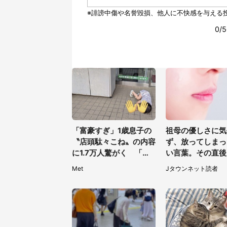
「富豪すぎ」1歳息子の
祖母の優しさに気
〝店頭駄々こね〟の内容
ず、放ってしまっ
に1.7万人驚がく 「お
い言葉。その直後
菓子売り場ならまだし
テーブルの上で見
Met
Jタウンネット読者
も...」「ハードル高い」
ものは（福岡県・
女性）