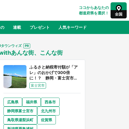
ココからあなたの
都道府県を選択！
全国
もの
連載
プレゼント
人気キーワード
Jタウンウィズ
withあんな街、こんな街
るさと納税
山形
福島
千葉
東京
神奈川
ふるさと納税寄付額が「ア
レ」のおかげで300倍
に！？ 静岡・富士宮市は
富士山産の魅力あふれるス
富士宮市
ゴイ街
広島県
福井県
西条市
奈良
和歌山
静岡県富士宮市
北九州市
山口
舞台
新宿駅に〝巨人用少女漫画〟が出
鳥取県湯梨浜町
佐賀県
アー
現！？ バカデカサイズで、ページも
31
めくれる『CIPHER』『桜蘭高校ホス
新潟県粟島浦村