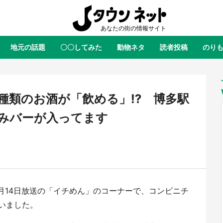
地元の話題
〇〇してみた
動物ネタ
読者投稿
のり
全国
全国
北海道
北海道
元
絶景
あの時はありがとう
物語がはじまる町へ
ふ
青森
岩手
宮城
秋田
東北
0種類のお酒が「飲める」⁉ 博多駅
茨城
栃木
群馬
埼玉
関東
みバーが入ってます
新潟
山梨
長野
甲信越
岐阜
静岡
愛知
三重
東海
富山
石川
福井
北陸
滋賀
京都
大阪
兵庫
関西
年6月14日放送の「イチめん」のコーナーで、コンビニチ
鳥取
島根
岡山
広島
中国
翔陽＆影山飛雄が笹かまを食べ
『小林さんちのメイドラゴン』と
いました。
 アニメ『ハイキュー！！』×老
のモデル・越谷がコラボ 田んぼ
徳島
香川
愛媛
高知
四国
鐘崎」コラボで限定グッズも【8
トの見頃にあわせて企画続々【7／