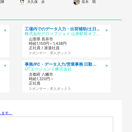
聴隊
大久保 歩
笹木 萌
手意識が吹き飛んだ
工場内でのデータ入力・出荷補助/土日祝休/未経験歓迎/交通費支給
＞
＞
株式会社グロップジョイ 山形駅前オフィス
山形県 長井市
時給1,150円～1,438円
正社員 / 派遣社員
スポンサー：求人ボックス
事務/PC・データ入力/営業事務 日勤 土日祝休み オフィス家具の会社で一般事務
＞
＞
UTエージェント株式会社
京都府 八幡市
時給1,320円～
正社員
スポンサー：求人ボックス