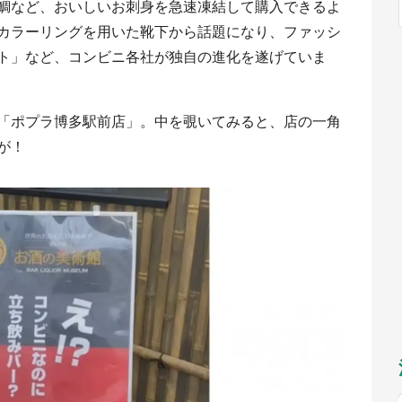
鯛など、おいしいお刺身を急速凍結して購入できるよ
福岡
佐賀
長崎
熊本
～31】
九州
～】
カラーリングを用いた靴下から話題になり、ファッシ
もっとみる
ト」など、コンビニ各社が独自の進化を遂げていま
選択
「ポプラ博多駅前店」。中を覗いてみると、店の一角
が！