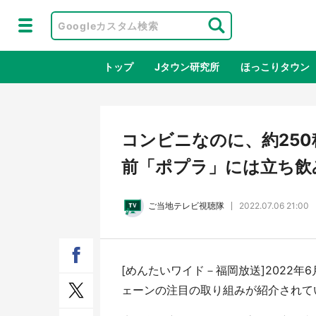
トップ
Jタウン研究所
ほっこりタウン
地域×二次
コンビニなのに、約25
前「ポプラ」には立ち飲
ご当地テレビ視聴隊
2022.07.06 21:00
[めんたいワイド－福岡放送]2022
『薬屋のひとりごと』の〝舞〟の世界
日向
ェーンの注目の取り組みが紹介されて
に入り込む 六本木ヒルズ展望台でコ
る！
ラボ、本邦初公開の「猫猫像」も【8
舗「