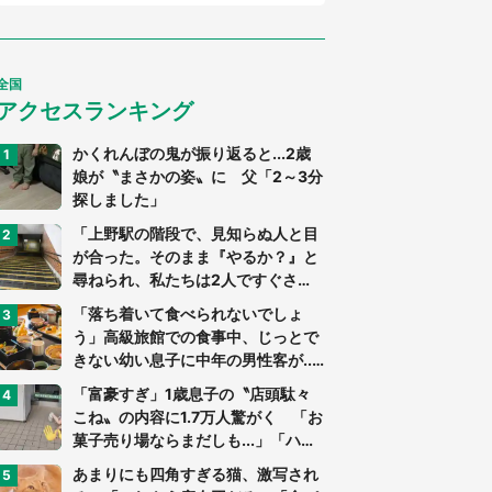
全国
アクセスランキング
かくれんぼの鬼が振り返ると...2歳
娘が〝まさかの姿〟に 父「2～3分
探しました」
「上野駅の階段で、見知らぬ人と目
が合った。そのまま『やるか？』と
尋ねられ、私たちは2人ですぐさ
ま...」（茨城県・70代男性）
「落ち着いて食べられないでしょ
う」高級旅館での食事中、じっとで
きない幼い息子に中年の男性客が...
（東京都・40代男性）
「富豪すぎ」1歳息子の〝店頭駄々
こね〟の内容に1.7万人驚がく 「お
菓子売り場ならまだしも...」「ハー
ドル高い」
あまりにも四角すぎる猫、激写され