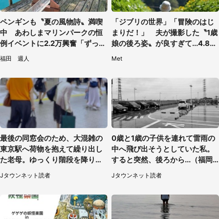
ペンギンも〝夏の風物詩〟満喫
「ジブリの世界」「冒険のはじ
中 あわしまマリンパークの恒
まりだ！」 夫が撮影した〝1歳
例イベントに2.2万興奮「ずっと
娘の後ろ姿〟が良すぎて...4.8万
見てたい」
人感激
福田 週人
Met
最後の同窓会のため、大混雑の
0歳と1歳の子供を連れて雷雨の
東京駅へ荷物を抱えて繰り出し
中へ飛び出そうとしていた私。
た老母。ゆっくり階段を降りて
すると突然、後ろから...（福岡
たらスーツの男性が（東京都・
県・30代女性）
Jタウンネット読者
Jタウンネット読者
50代女性）