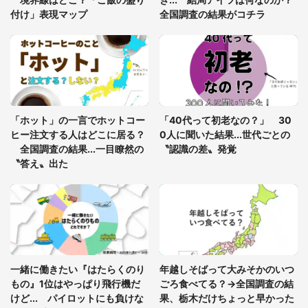
付け」表現マップ
全国調査の結果がコチラ
「修学旅行に途中参加する娘を送って行ったら、真
っ暗な道で遭難状態。なんとか見つけた民家に助け
を求めると、住人の男性が...」
「孫にあげると思って、あなたにこれをあげる」
真夏の山道で見知らぬお婆さんに握らされたもの
「ホット」の一言でホットコー
「40代って初老なの？」 30
（山口県・30代女性）
ヒー注文する人はどこに居る？
0人に聞いた結果...世代ごとの
全国調査の結果...一目瞭然の
〝認識の差〟発覚
〝答え〟出た
一緒に働きたい『はたらくのり
年越しそばって大みそかのいつ
もの』1位はやっぱり飛行機だ
ごろ食べてる？→全国調査の結
けど... パイロットにも負けな
果、栃木だけちょっと早かった