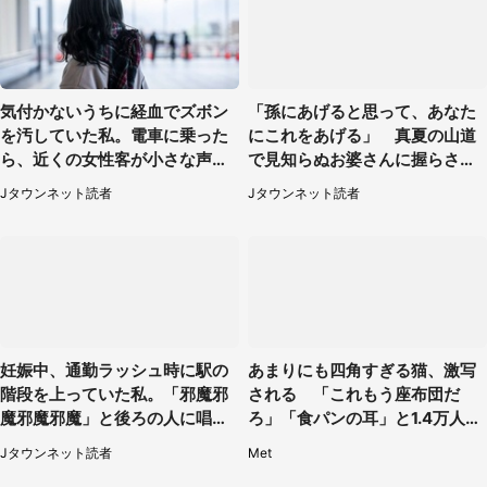
気付かないうちに経血でズボン
「孫にあげると思って、あなた
を汚していた私。電車に乗った
にこれをあげる」 真夏の山道
ら、近くの女性客が小さな声で
で見知らぬお婆さんに握らされ
（千葉県・10代女性）
たもの（山口県・30代女性）
Jタウンネット読者
Jタウンネット読者
妊娠中、通勤ラッシュ時に駅の
あまりにも四角すぎる猫、激写
階段を上っていた私。「邪魔邪
される 「これもう座布団だ
魔邪魔邪魔」と後ろの人に唱え
ろ」「食パンの耳」と1.4万人困
られて（神奈川県・30代女性）
惑
Jタウンネット読者
Met