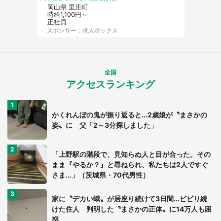
岡山県 里庄町
時給1,100円～
正社員
スポンサー：求人ボックス
全国
アクセスランキング
かくれんぼの鬼が振り返ると...2歳娘が〝まさかの
姿〟に 父「2～3分探しました」
「上野駅の階段で、見知らぬ人と目が合った。その
まま『やるか？』と尋ねられ、私たちは2人ですぐ
さま...」（茨城県・70代男性）
家に〝デカい蛾〟が居座り続けて3日間...ビビり続
けた住人 判明した〝まさかの正体〟に14万人も困
惑