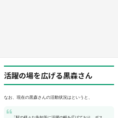
日向翔陽＆影山飛雄が笹かまを食べる！ アニ
メ『ハイキュー！！』×老舗「鐘崎」コラボで
限定グッズも【8／1～31】
もっとみる
活躍の場を広げる黒森さん
なお、現在の黒森さんの活動状況はというと、
「駅の様々な告知等に活躍の幅を広げており、ポス