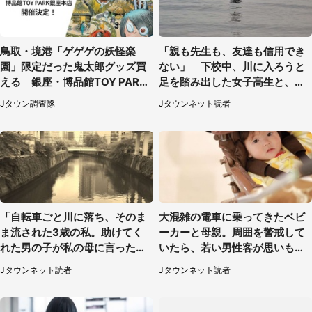
鳥取・境港「ゲゲゲの妖怪楽
「親も先生も、友達も信用でき
園」限定だった鬼太郎グッズ買
ない」 下校中、川に入ろうと
える 銀座・博品館TOY PARK
足を踏み出した女子高生と、彼
へ急げ【8／8～31】
女を止めた予想外の存在
Jタウン調査隊
Jタウンネット読者
「自転車ごと川に落ち、そのま
大混雑の電車に乗ってきたベビ
ま流された3歳の私。助けてく
ーカーと母親。周囲を警戒して
れた男の子が私の母に言ったの
いたら、若い男性客が思いもよ
は...」（千葉県・20代女性）
らぬ行動に（東京都・50代女
Jタウンネット読者
Jタウンネット読者
性）