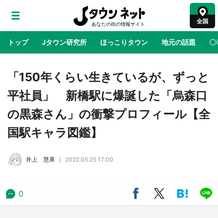
全国
トップ
Jタウン研究所
ほっこりタウン
地元の話題
〇
地域×二次元
絶景
あの時はありがとう
物語がはじ
「150年くらい生きているが、ずっと
平社員」 新橋駅に爆誕した「烏森口
鳥取・境港「ゲゲゲの妖怪楽園」限定だった鬼
の黒森さん」の衝撃プロフィール【全
太郎グッズ買える 銀座・博品館TOY PARKへ
急げ【8／8～31】
国駅キャラ図鑑】
ラプラス・ダークネスが栃木県を征服！？ 県
井上 慧果
2022.05.25 17:00
公式プロモ動画で「聖地」が生産されてます
【7／31～1／31】
0
『薬屋のひとりごと』の〝舞〟の世界に入り込
む 六本木ヒルズ展望台でコラボ、本邦初公開
の「猫猫像」も【8／1～10／26】