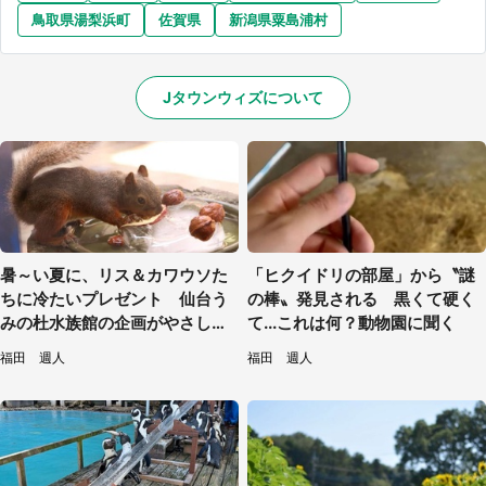
鳥取県湯梨浜町
佐賀県
新潟県粟島浦村
Jタウンウィズについて
暑～い夏に、リス＆カワウソた
「ヒクイドリの部屋」から〝謎
ちに冷たいプレゼント 仙台う
の棒〟発見される 黒くて硬く
みの杜水族館の企画がやさしい
て...これは何？動物園に聞く
【7／31～8／23】
福田 週人
福田 週人