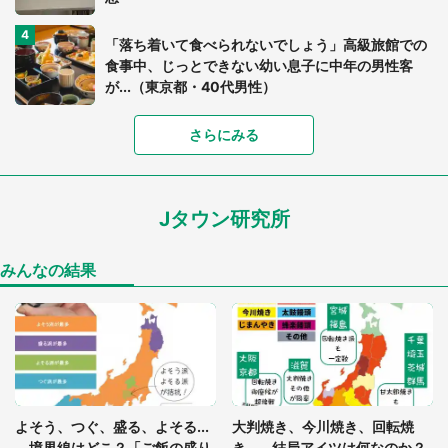
「落ち着いて食べられないでしょう」高級旅館での
食事中、じっとできない幼い息子に中年の男性客
が...（東京都・40代男性）
「富豪すぎ」1歳息子の〝店頭駄々こね〟の内容に1.
さらにみる
7万人驚がく 「お菓子売り場ならまだしも...」「ハ
ードル高い」
Jタウン研究所
「閉所恐怖症の私は新幹線で大パニック。隣席の青
年に『手を繋いで』とお願いしたら...」 体験談に
8万人感動
みんなの結果
「ゾワゾワする」「本当に気持ち悪い」 道端でバ
グっちゃってた〝野生の野菜〟に6.5万人戦慄
あまりにも四角すぎる猫、激写される 「これもう
よそう、つぐ、盛る、よそる...
大判焼き、今川焼き、回転焼
座布団だろ」「食パンの耳」と1.4万人困惑
境界線はどこ？「ご飯の盛り
き... 結局アイツは何なのか？