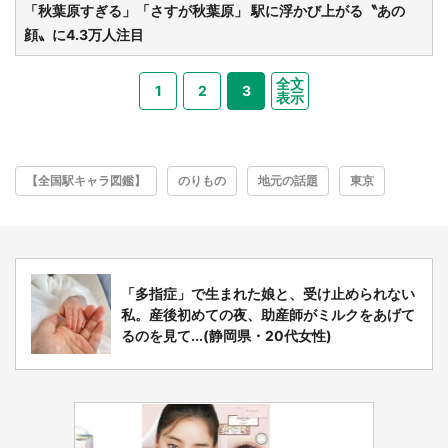
「秋葉原すぎる」「さすが秋葉原」 駅に浮かび上がる〝あの
顔〟に4.3万人注目
全文
1
2
3
表示
【全国駅キャラ図鑑】
のりもの
地元の話題
東京
「多指症」で生まれた娘と、受け止められない
私。産後初めての夜、助産師がミルクをあげて
るのを見て...(静岡県・20代女性)