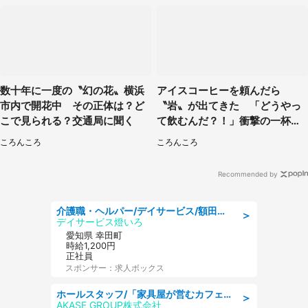
数十年に一度の〝幻の花〟横浜
アイスコーヒーを頼んだら
市内で開花中 その正体は？ど
〝岩〟が出てきた 「どうやっ
こで見られる？交通局に聞く
て飲むんだ？！」衝撃の一杯が
話題
ころんころ
ころんころ
Recommended by
介護職・ヘルパー/デイサービス/額田郡幸田町/JR東海道本線 幸田/愛知県
＞
デイサービス燈いろ
愛知県 幸田町
時給1,200円
正社員
スポンサー：求人ボックス
ホールスタッフ/「家具屋が営むカフェスタッフ!」週2日～OK!嬉しいまかない付き/岡山県/浅口郡里庄町
＞
AKASE GROUP株式会社