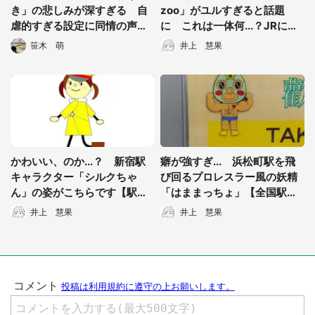
都道府選択
き」の悲しみが深すぎる 自
zoo」がユルすぎると話題
虐的すぎる設定に同情の声
に これは一体何...？JRに聞
「強く生きて」
いた
笹木 萌
井上 慧果
かわいい、のか...？ 新宿駅
癖が強すぎ... 浜松町駅を飛
キャラクター「シルクちゃ
び回るプロレスラー風の妖精
ん」の姿がこちらです【駅キ
「はままっちょ」【全国駅キ
ャラ図鑑】
ャラ図鑑】
井上 慧果
井上 慧果
選択する