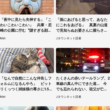
「夜中に見たら失神する」「こ
「孫にあげると思って、あなた
わいこわいこわい」 兵庫・尼
にこれをあげる」 真夏の山道
崎の公園に佇む〝謎すぎる顔〟
で見知らぬお婆さんに握らされ
に1.3万人戦慄
たもの（山口県・30代女性）
Met
Jタウンネット読者
「なんで自然にこんな仲良しフ
たくさんの赤いテールランプ、2
ォルムになるんやろ」 ピット
車線の真ん中にできた道... 今
リくっつく姉妹猫の尊さに1.5万
でも忘れられない、祖父が亡く
人もん絶
なった夜に見た光景（30代女
Met
Jタウンネット読者
性）