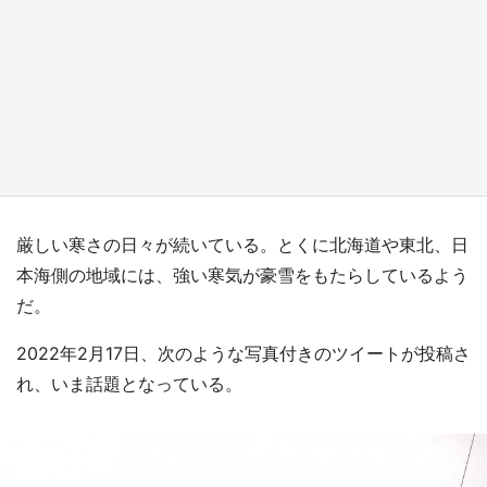
『小林さんちのメイドラゴン』と舞台のモデ
ル・越谷がコラボ 田んぼアートの見頃にあわ
せて企画続々【7／31～】
もっとみる
厳しい寒さの日々が続いている。とくに北海道や東北、日
本海側の地域には、強い寒気が豪雪をもたらしているよう
だ。
2022年2月17日、次のような写真付きのツイートが投稿さ
れ、いま話題となっている。