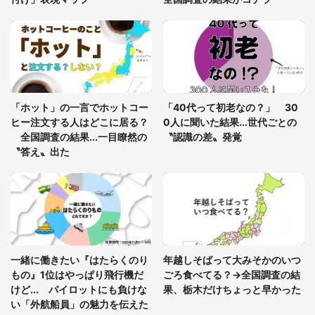
「○○がない街に住んでいます」住人の呟きに30万
人驚がく 何が存在しないか、あなたはわかる？
「修学旅行に途中参加する娘を送って行ったら、真
っ暗な道で遭難状態。なんとか見つけた民家に助け
「ホット」の一言でホットコー
「40代って初老なの？」 30
を求めると、住人の男性が...」
ヒー注文する人はどこに居る？
0人に聞いた結果...世代ごとの
全国調査の結果...一目瞭然の
〝認識の差〟発覚
〝答え〟出た
一緒に働きたい『はたらくのり
年越しそばって大みそかのいつ
もの』1位はやっぱり飛行機だ
ごろ食べてる？→全国調査の結
けど... パイロットにも負けな
果、栃木だけちょっと早かった
い「外航船員」の魅力を伝えた