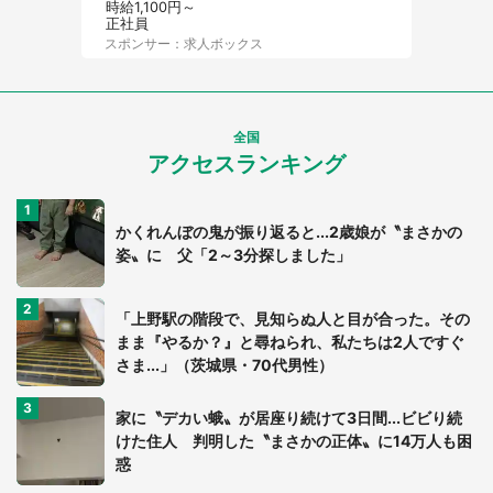
時給1,100円～
正社員
スポンサー：求人ボックス
全国
アクセスランキング
かくれんぼの鬼が振り返ると...2歳娘が〝まさかの
姿〟に 父「2～3分探しました」
「上野駅の階段で、見知らぬ人と目が合った。その
まま『やるか？』と尋ねられ、私たちは2人ですぐ
さま...」（茨城県・70代男性）
家に〝デカい蛾〟が居座り続けて3日間...ビビり続
けた住人 判明した〝まさかの正体〟に14万人も困
惑