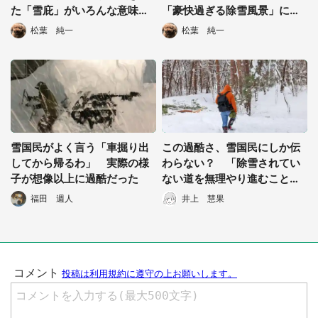
都道府選択
た「雪庇」がいろんな意味で
「豪快過ぎる除雪風景」にビ
ヤバすぎた
ックリ
松葉 純一
松葉 純一
雪国民がよく言う「車掘り出
この過酷さ、雪国民にしか伝
してから帰るわ」 実際の様
わらない？ 「除雪されてい
子が想像以上に過酷だった
ない道を無理やり進むこと」
を表す方言があった
福田 週人
井上 慧果
選択する