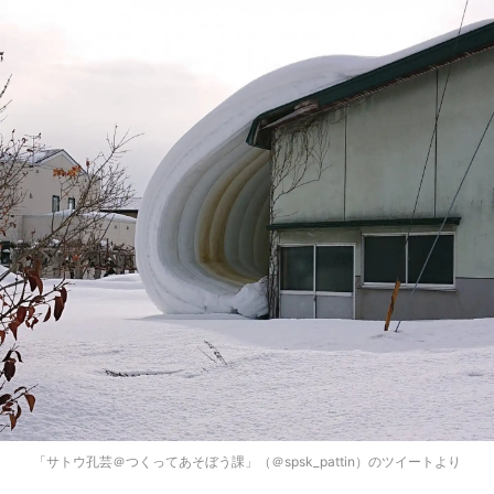
「サトウ孔芸＠つくってあそぼう課」（＠spsk_pattin）のツイートより