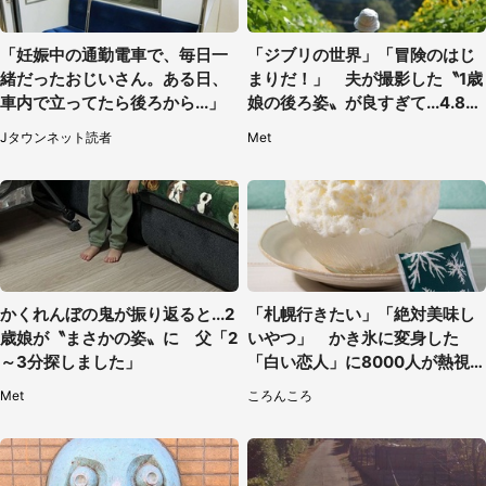
「妊娠中の通勤電車で、毎日一
「ジブリの世界」「冒険のはじ
緒だったおじいさん。ある日、
まりだ！」 夫が撮影した〝1歳
車内で立ってたら後ろから...」
娘の後ろ姿〟が良すぎて...4.8万
人感激
Jタウンネット読者
Met
かくれんぼの鬼が振り返ると...2
「札幌行きたい」「絶対美味し
歳娘が〝まさかの姿〟に 父「2
いやつ」 かき氷に変身した
～3分探しました」
「白い恋人」に8000人が熱視
線【期間限定】
Met
ころんころ