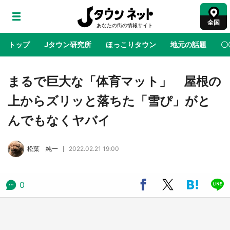
全国
トップ
Jタウン研究所
ほっこりタウン
地元の話題
〇
地域×二次元
絶景
あの時はありがとう
物語がはじ
まるで巨大な「体育マット」 屋根の
上からズリッと落ちた「雪ぴ」がと
ラプラス・ダークネスが栃木県を征服！？ 県
んでもなくヤバイ
公式プロモ動画で「聖地」が生産されてます
【7／31～1／31】
松葉 純一
2022.02.21 19:00
『薬屋のひとりごと』の〝舞〟の世界に入り込
む 六本木ヒルズ展望台でコラボ、本邦初公開
の「猫猫像」も【8／1～10／26】
0
日向翔陽＆影山飛雄が笹かまを食べる！ アニ
メ『ハイキュー！！』×老舗「鐘崎」コラボで
限定グッズも【8／1～31】