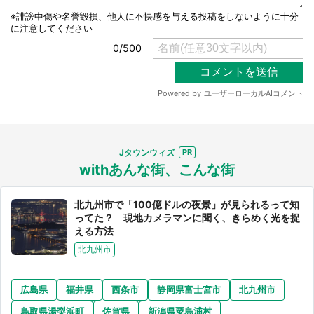
Jタウンウィズ
withあんな街、こんな街
北九州市で「100億ドルの夜景」が見られるって知
ってた？ 現地カメラマンに聞く、きらめく光を捉
える方法
北九州市
広島県
福井県
西条市
静岡県富士宮市
北九州市
鳥取県湯梨浜町
佐賀県
新潟県粟島浦村