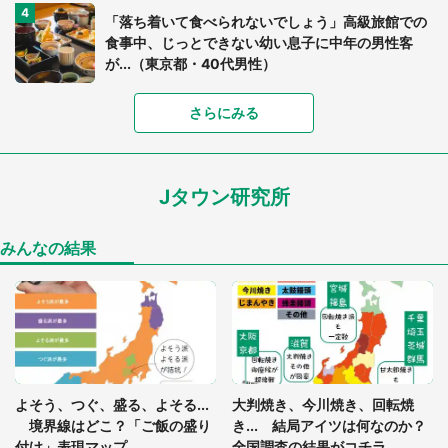
「落ち着いて食べられないでしょう」高級旅館での
食事中、じっとできない幼い息子に中年の男性客
が...（東京都・40代男性）
「富豪すぎ」1歳息子の〝店頭駄々こね〟の内容に1.
さらにみる
7万人驚がく 「お菓子売り場ならまだしも...」「ハ
ードル高い」
Jタウン研究所
あまりにも四角すぎる猫、激写される 「これもう
座布団だろ」「食パンの耳」と1.4万人困惑
みんなの結果
「閉所恐怖症の私は新幹線で大パニック。隣席の青
年に『手を繋いで』とお願いしたら...」 体験談に
8万人感動
「ゾワゾワする」「本当に気持ち悪い」 道端でバ
よそう、つぐ、盛る、よそる...
大判焼き、今川焼き、回転焼
グっちゃってた〝野生の野菜〟に6.5万人戦慄
境界線はどこ？「ご飯の盛り
き... 結局アイツは何なのか？
付け」表現マップ
全国調査の結果がコチラ