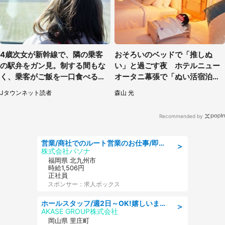
4歳次女が新幹線で、隣の乗客
おそろいのベッドで「推しぬ
の駅弁をガン見。制する間もな
い」と過ごす夜 ホテルニュー
く、乗客がご飯を一口食べると
オータニ幕張で「ぬい活宿泊プ
（茨城県・50代女性）
ラン」開始【8／8～3／31】
Jタウンネット読者
森山 光
Recommended by
営業/商社でのルート営業のお仕事/即日勤務可/車通勤可/営業
＞
株式会社パソナ
福岡県 北九州市
時給1,506円
正社員
スポンサー：求人ボックス
ホールスタッフ/週2日～OK!嬉しいまかない付き/岡山県/浅口郡里庄町
＞
AKASE GROUP株式会社
岡山県 里庄町