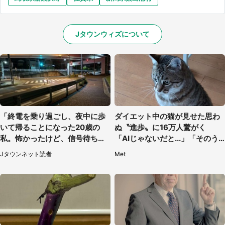
Jタウンウィズについて
「終電を乗り過ごし、夜中に歩
ダイエット中の猫が見せた思わ
いて帰ることになった20歳の
ぬ〝進歩〟に16万人驚がく
私。怖かったけど、信号待ちの
「AIじゃないだと...」「そのう
車に道を尋ねたら...」（埼玉
ち喋りそう」
Jタウンネット読者
Met
県・60代女性）