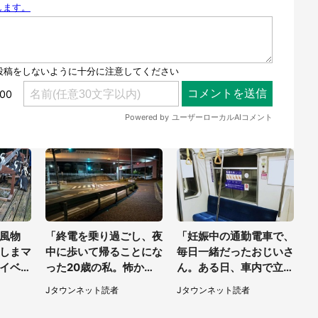
風物
「終電を乗り過ごし、夜
「妊娠中の通勤電車で、
しまマ
中に歩いて帰ることにな
毎日一緒だったおじいさ
イベン
った20歳の私。怖かっ
ん。ある日、車内で立っ
ずっと
たけど、信号待ちの車に
てたら後ろから...」
Jタウンネット読者
Jタウンネット読者
道を尋ねたら...」（埼玉
県・60代女性）