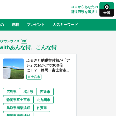
ココからあなたの
都道府県を選択！
全国
もの
連載
プレゼント
人気キーワード
Jタウンウィズ
withあんな街、こんな街
るさと納税
山形
福島
千葉
東京
神奈川
ふるさと納税寄付額が「ア
レ」のおかげで300倍
に！？ 静岡・富士宮市は
富士山産の魅力あふれるス
富士宮市
ゴイ街
広島県
福井県
西条市
奈良
和歌山
静岡県富士宮市
北九州市
山口
べ
『小林さんちのメイドラゴン』と舞台
鳥取県湯梨浜町
佐賀県
×老
のモデル・越谷がコラボ 田んぼアー
【8
トの見頃にあわせて企画続々【7／31
新潟県粟島浦村