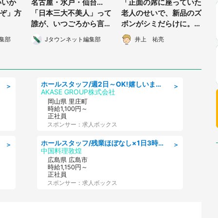
いいか
名古屋・水戸・仙台...
「正面の席に座っていた
ぞ」方
「日本三大不美人」って
老人のせいで、新品のズ
誰が、いつごろから言い
ボンがシミだらけに。文
出したの？
句を言おうとしたら別の
集部
Jタウンネット編集部
井上 祐亮
老人が...」（千葉県・3
0代女性）
ホールスタッフ/週2日～OK!嬉しいまかない付き/岡山県/浅口郡里庄町
＞
＞
AKASE GROUP株式会社
岡山県 里庄町
時給1,100円～
正社員
スポンサー：求人ボックス
ホールスタッフ/残業ほぼなし×1日3時間〜勤務OK!フォロー体制も充実/広島県/広島市南区
＞
＞
中国料理敦煌
広島県 広島市
時給1,150円～
正社員
スポンサー：求人ボックス