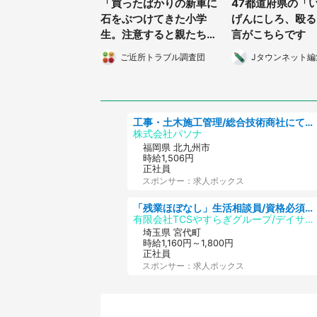
「買ったばかりの新車に
47都道府県の「
石をぶつけてきた小学
げんにしろ、殴る
生。注意すると親たちが
言がこちらです
キレ気味で乗り込んでき
ご近所トラブル調査団
Jタウンネット編
て...」（山梨県・30代
女性）
工事・土木施工管理/総合技術商社にて施工管理のお仕事/即日勤務可/車通勤可/工事・土木施工管理/生産・品質管理
株式会社パソナ
福岡県 北九州市
時給1,506円
正社員
スポンサー：求人ボックス
「残業ほぼなし」生活相談員/資格必須/正職員/日勤のみ/デイサービス
有限会社TCSやすらぎグループ/デイサービスやすらぎ
埼玉県 宮代町
時給1,160円～1,800円
正社員
スポンサー：求人ボックス