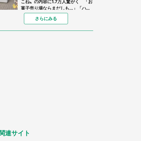
こね〟の内容に1.7万人驚がく 「お
菓子売り場ならまだしも...」「ハー
ドル高い」
あまりにも四角すぎる猫、激写され
さらにみる
る 「これもう座布団だろ」「食パ
ンの耳」と1.4万人困惑
「閉所恐怖症の私は新幹線で大パニ
ック。隣席の青年に『手を繋いで』
とお願いしたら...」 体験談に8万
人感動
「ゾワゾワする」「本当に気持ち悪
い」 道端でバグっちゃってた〝野
生の野菜〟に6.5万人戦慄
「○○がない街に住んでいます」住
人の呟きに30万人驚がく 何が存在
しないか、あなたはわかる？
「修学旅行に途中参加する娘を送っ
て行ったら、真っ暗な道で遭難状
態。なんとか見つけた民家に助けを
求めると、住人の男性が...」
関連サイト