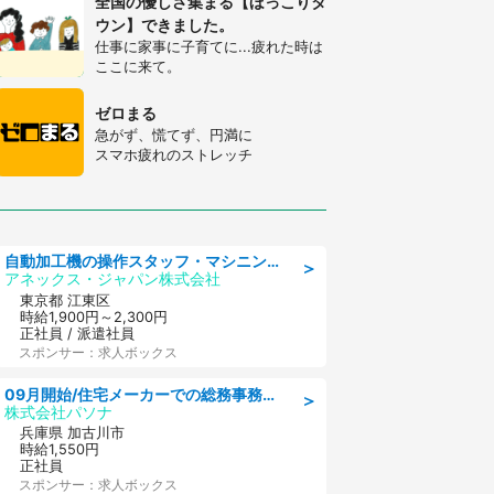
全国の優しさ集まる【ほっこりタ
ウン】できました。
仕事に家事に子育てに...疲れた時は
ここに来て。
ゼロまる
急がず、慌てず、円満に
スマホ疲れのストレッチ
自動加工機の操作スタッフ・マシニングセンタ/工業系卒歓迎/未経験OK/ブランクOK/学歴不問/交通費支給
＞
アネックス・ジャパン株式会社
東京都 江東区
時給1,900円～2,300円
正社員 / 派遣社員
スポンサー：求人ボックス
09月開始/住宅メーカーでの総務事務のお仕事/駅近/車通勤可/一般事務/人事労務
＞
株式会社パソナ
兵庫県 加古川市
時給1,550円
正社員
スポンサー：求人ボックス