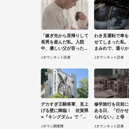
「嫁ぎ先から里帰りして
わき見運転で車を
長男を産んだ私。入院
せてしまった私。
中、優しい父が言った言
まみれで、通りか
葉に戸惑いを隠せない」
トラックは通り過
Jタウンネット読者
Jタウンネット読者
（兵庫県・50代女性）
き...（福岡県・3
性）
デカすぎ王騎将軍、見上
修学旅行を目前に
げる壁に降臨！ 佐賀県
ある日、「行かせ
×『キングダム』で「古
られない」と母 
湯キングダム温泉郷」
しく、私は納得し
Jタウン調査隊
Jタウンネット読者