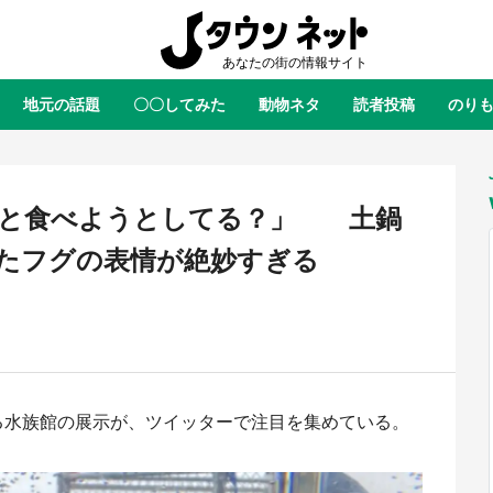
地元の話題
〇〇してみた
動物ネタ
読者投稿
のり
全国
全国
北海道
北海道
元
絶景
あの時はありがとう
物語がはじまる町へ
ふ
青森
岩手
宮城
秋田
東北
こと食べようとしてる？」 土鍋
茨城
栃木
群馬
埼玉
関東
たフグの表情が絶妙すぎる
新潟
山梨
長野
甲信越
岐阜
静岡
愛知
三重
東海
富山
石川
福井
北陸
滋賀
京都
大阪
兵庫
関西
ある水族館の展示が、ツイッターで注目を集めている。
鳥取
島根
岡山
広島
中国
屋のひとりごと』の〝舞〟の世界
日向翔陽＆影山飛雄が笹かまを食
り込む 六本木ヒルズ展望台でコ
る！ アニメ『ハイキュー！！』
徳島
香川
愛媛
高知
四国
、本邦初公開の「猫猫像」も【8
舗「鐘崎」コラボで限定グッズも