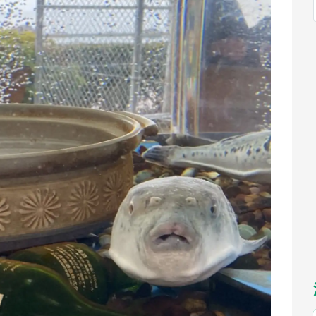
福岡
佐賀
長崎
熊本
～10／26】
九州
／1～31】
もっとみる
選択