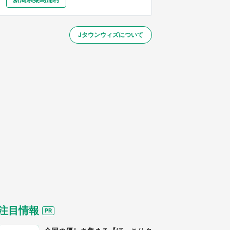
大分
宮崎
鹿児島
沖縄
～】
Jタウンウィズについて
する
注目情報