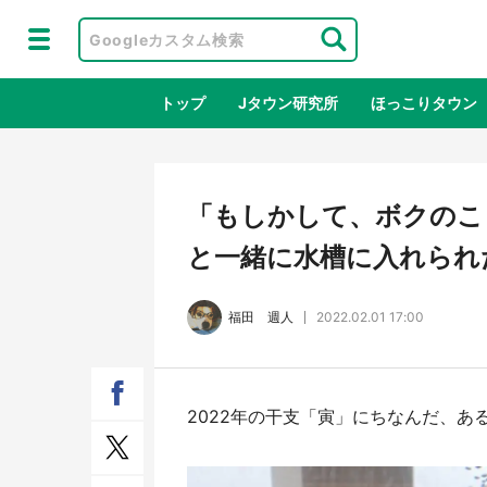
トップ
Jタウン研究所
ほっこりタウン
地域×二次
「もしかして、ボクの
と一緒に水槽に入れられ
福田 週人
2022.02.01 17:00
2022年の干支「寅」にちなんだ、
ラプラス・ダークネスが栃木県を征
『薬
服！？ 県公式プロモ動画で「聖地」
に入
が生産されてます【7／31～1／31】
ラボ