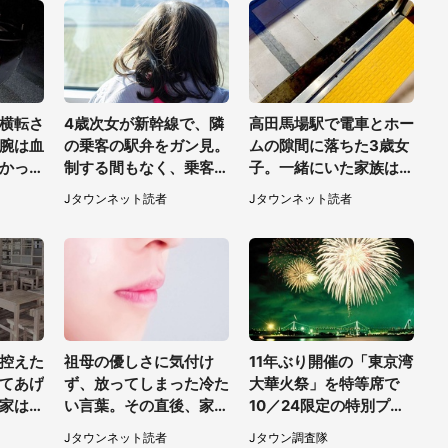
横転さ
4歳次女が新幹線で、隣
高田馬場駅で電車とホー
腕は血
の乗客の駅弁をガン見。
ムの隙間に落ちた3歳女
かった
制する間もなく、乗客が
子。一緒にいた家族はど
ぎてい
ご飯を一口食べると（茨
うすることもできなく
Jタウンネット読者
Jタウンネット読者
0代女
城県・50代女性）
て...（埼玉県・50代女
性）
控えた
祖母の優しさに気付け
11年ぶり開催の「東京湾
てあげ
ず、放ってしまった冷た
大華火祭」を特等席で
家は貧
い言葉。その直後、家の
10／24限定の特別プラ
たけれ
テーブルの上で見つけた
ンをコンラッド東京が販
Jタウンネット読者
Jタウン調査隊