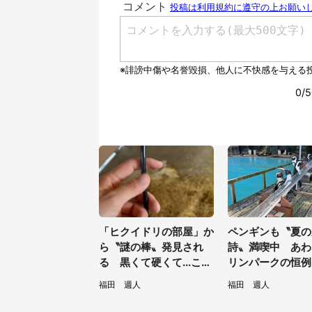
「ヒクイドリの部屋」か
ペンギンも〝夏の
ら〝謎の棒〟発見され
詩〟満喫中 あわ
る 黒くて硬くて...これ
リンパークの恒例
は何？動物園に聞く
トに2.2万興奮「
福田 週人
福田 週人
見てたい」