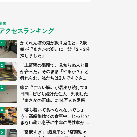
全国
アクセスランキング
かくれんぼの鬼が振り返ると...2歳
娘が〝まさかの姿〟に 父「2～3分
探しました」
「上野駅の階段で、見知らぬ人と目
が合った。そのまま『やるか？』と
尋ねられ、私たちは2人ですぐさ
ま...」（茨城県・70代男性）
家に〝デカい蛾〟が居座り続けて3
日間...ビビり続けた住人 判明した
〝まさかの正体〟に14万人も困惑
「落ち着いて食べられないでしょ
う」高級旅館での食事中、じっとで
きない幼い息子に中年の男性客が...
（東京都・40代男性）
「富豪すぎ」1歳息子の〝店頭駄々