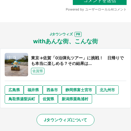
Jタウンウィズ
withあんな街、こんな街
東京→佐賀「0泊弾丸ツアー」に挑戦！ 日帰りで
も本当に楽しめる？その結果は...
佐賀県
広島県
福井県
西条市
静岡県富士宮市
北九州市
鳥取県湯梨浜町
佐賀県
新潟県粟島浦村
Jタウンウィズについて