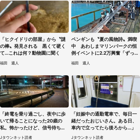
「ヒクイドリの部屋」から〝謎
ペンギンも〝夏の風物詩〟満喫
の棒〟発見される 黒くて硬く
中 あわしまマリンパークの恒
て...これは何？動物園に聞く
例イベントに2.2万興奮「ずっと
見てたい」
福田 週人
福田 週人
「終電を乗り過ごし、夜中に歩
「妊娠中の通勤電車で、毎日一
いて帰ることになった20歳の
緒だったおじいさん。ある日、
私。怖かったけど、信号待ちの
車内で立ってたら後ろから...」
車に道を尋ねたら...」（埼玉
Jタウンネット読者
Jタウンネット読者