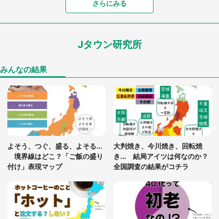
「富豪すぎ」1歳息子の〝店頭駄々こね〟の内容に1.
さらにみる
7万人驚がく 「お菓子売り場ならまだしも...」「ハ
ードル高い」
Jタウン研究所
あまりにも四角すぎる猫、激写される 「これもう
座布団だろ」「食パンの耳」と1.4万人困惑
みんなの結果
「閉所恐怖症の私は新幹線で大パニック。隣席の青
年に『手を繋いで』とお願いしたら...」 体験談に
8万人感動
「ゾワゾワする」「本当に気持ち悪い」 道端でバ
よそう、つぐ、盛る、よそる...
大判焼き、今川焼き、回転焼
グっちゃってた〝野生の野菜〟に6.5万人戦慄
境界線はどこ？「ご飯の盛り
き... 結局アイツは何なのか？
付け」表現マップ
全国調査の結果がコチラ
「○○がない街に住んでいます」住人の呟きに30万
人驚がく 何が存在しないか、あなたはわかる？