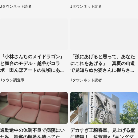
が...（埼玉県・50代女性）
Jタウンネット読者
Jタウンネット読者
『小林さんちのメイドラゴン』
「孫にあげると思って、あなた
と舞台のモデル・越谷がコラ
にこれをあげる」 真夏の山道
ボ 田んぼアートの見頃にあわ
で見知らぬお婆さんに握らされ
せて企画続々【7／31～】
たもの（山口県・30代女性）
Jタウン調査隊
Jタウンネット読者
通勤途中の体調不良で病院にい
デカすぎ王騎将軍、見上げる壁
た私。診察の順番を待ってた
に降臨！ 佐賀県×『キングダ