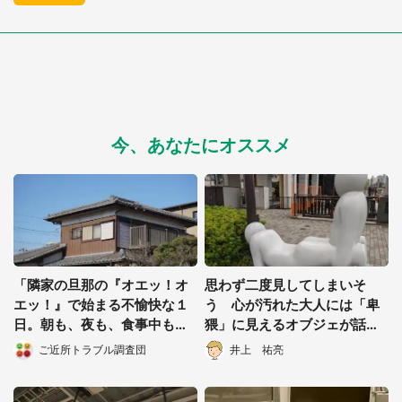
今、あなたにオススメ
「隣家の旦那の『オエッ！オ
思わず二度見してしまいそ
エッ！』で始まる不愉快な１
う 心が汚れた大人には「卑
日。朝も、夜も、食事中も、
猥」に見えるオブジェが話題
吐くような音が鳴り響い
に
ご近所トラブル調査団
井上 祐亮
て...」（都道府県・年齢性別
不詳）