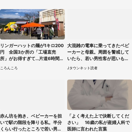
県・60代女性）
リンガーハットの麺が1キロ200
大混雑の電車に乗ってきたベビ
円 全国3か所の「工場直売
ーカーと母親。周囲を警戒して
所」がお得すぎて...片道6時間か
いたら、若い男性客が思いもよ
けて来た人も
らぬ行動に（東京都・50代女
ころんころ
Jタウンネット読者
性）
赤ん坊を抱き、ベビーカーを担
「よく考えた上で決断してくだ
いで駅の階段を降りる私。半分
さい」 16歳の私が産婦人科で
くらい行ったところで若い男性
医師に言われた言葉