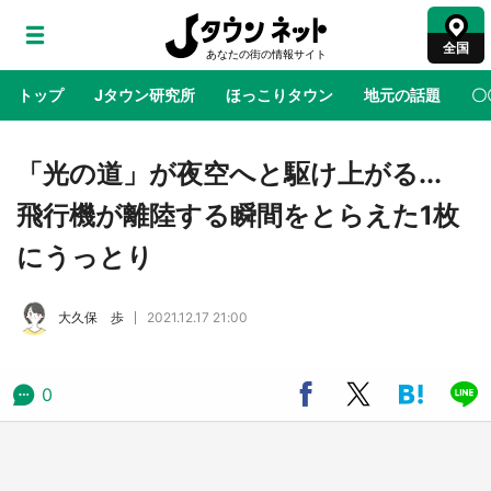
全国
トップ
Jタウン研究所
ほっこりタウン
地元の話題
〇
地域×二次元
絶景
あの時はありがとう
物語がはじ
「光の道」が夜空へと駆け上がる...
飛行機が離陸する瞬間をとらえた1枚
ラプラス・ダークネスが栃木県を征服！？ 県
にうっとり
公式プロモ動画で「聖地」が生産されてます
【7／31～1／31】
大久保 歩
2021.12.17 21:00
『薬屋のひとりごと』の〝舞〟の世界に入り込
む 六本木ヒルズ展望台でコラボ、本邦初公開
の「猫猫像」も【8／1～10／26】
0
日向翔陽＆影山飛雄が笹かまを食べる！ アニ
メ『ハイキュー！！』×老舗「鐘崎」コラボで
限定グッズも【8／1～31】