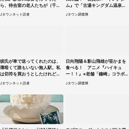
ら、待合室の老人たちが（千葉
ム』で「古湯キングダム温泉
県・50代男性）
郷」【7／17～9／30】
Jタウンネット読者
Jタウン調査隊
彼氏が車で送ってくれたのは、
日向翔陽＆影山飛雄が笹かまを
薄暗くて誰もいない無人駅。私
食べる！ アニメ『ハイキュ
は切符を買おうとしたけれど
ー！！』×老舗「鐘崎」コラボ
（山形県・20代女性）
で限定グッズも【8／1～31】
Jタウンネット読者
Jタウン調査隊