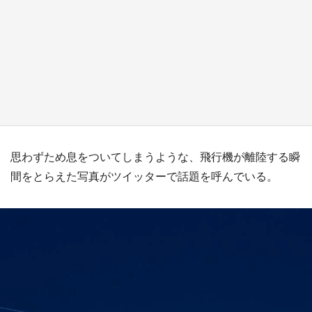
『小林さんちのメイドラゴン』と舞台のモデ
ル・越谷がコラボ 田んぼアートの見頃にあわ
せて企画続々【7／31～】
もっとみる
思わずため息をついてしまうような、飛行機が離陸する瞬
間をとらえた写真がツイッターで話題を呼んでいる。