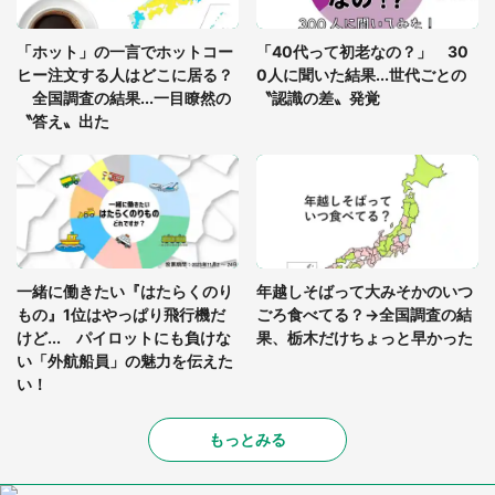
「修学旅行に途中参加する娘を送って行ったら、真
っ暗な道で遭難状態。なんとか見つけた民家に助け
「ホット」の一言でホットコー
「40代って初老なの？」 30
を求めると、住人の男性が...」
ヒー注文する人はどこに居る？
0人に聞いた結果...世代ごとの
全国調査の結果...一目瞭然の
〝認識の差〟発覚
〝答え〟出た
一緒に働きたい『はたらくのり
年越しそばって大みそかのいつ
もの』1位はやっぱり飛行機だ
ごろ食べてる？→全国調査の結
けど... パイロットにも負けな
果、栃木だけちょっと早かった
い「外航船員」の魅力を伝えた
い！
もっとみる