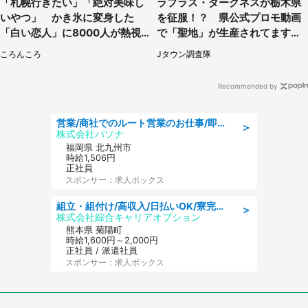
「札幌行きたい」「絶対美味し
ラプラス・ダークネスが栃木県
いやつ」 かき氷に変身した
を征服！？ 県公式プロモ動画
「白い恋人」に8000人が熱視
で「聖地」が生産されてます【7
線【期間限定】
／31～1／31】
ころんころ
Jタウン調査隊
Recommended by
営業/商社でのルート営業のお仕事/即日勤務可/車通勤可/営業
＞
株式会社パソナ
福岡県 北九州市
時給1,506円
正社員
スポンサー：求人ボックス
組立・組付け/高収入/日払いOK/寮完備/交替制/20・30・40代活躍中
＞
株式会社綜合キャリアオプション
熊本県 菊陽町
時給1,600円～2,000円
正社員 / 派遣社員
スポンサー：求人ボックス