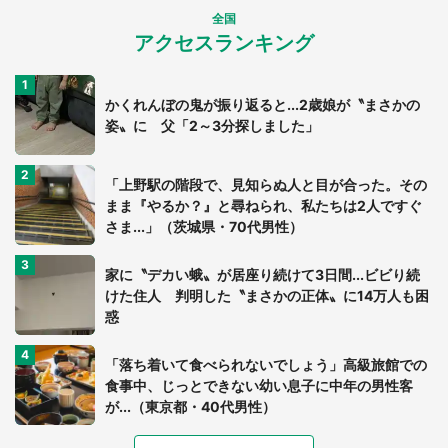
全国
アクセスランキング
かくれんぼの鬼が振り返ると...2歳娘が〝まさかの
姿〟に 父「2～3分探しました」
「上野駅の階段で、見知らぬ人と目が合った。その
まま『やるか？』と尋ねられ、私たちは2人ですぐ
さま...」（茨城県・70代男性）
家に〝デカい蛾〟が居座り続けて3日間...ビビり続
けた住人 判明した〝まさかの正体〟に14万人も困
惑
「落ち着いて食べられないでしょう」高級旅館での
食事中、じっとできない幼い息子に中年の男性客
が...（東京都・40代男性）