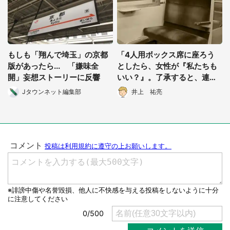
もしも「翔んで埼玉」の京都
「4人用ボックス席に座ろう
版があったら... 「嫌味全
としたら、女性が『私たちも
開」妄想ストーリーに反響
いい？』。了承すると、連れ
の男が3人やってきて...」（静
Jタウンネット編集部
井上 祐亮
岡県・60代男性）