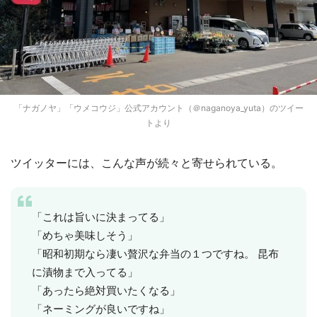
「ナガノヤ」「ウメコウジ」公式アカウント（＠naganoya_yuta）のツイー
トより
ツイッターには、こんな声が続々と寄せられている。
「これは旨いに決まってる」
「めちゃ美味しそう」
「昭和初期なら凄い贅沢な弁当の１つですね。 昆布
に漬物まで入ってる」
「あったら絶対買いたくなる」
「ネーミングが良いですね」