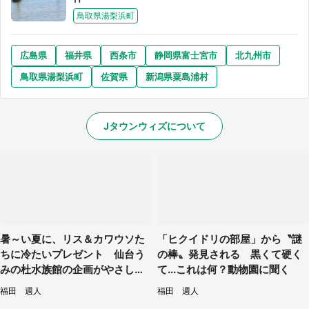
鳥取県湯梨浜町
広島県
福井県
西条市
静岡県富士宮市
北九州市
鳥取県湯梨浜町
佐賀県
新潟県粟島浦村
Jタウンウィズについて
暑～い夏に、リス＆カワウソた
「ヒクイドリの部屋」から〝謎
ちに冷たいプレゼント 仙台う
の棒〟発見される 黒くて硬く
みの杜水族館の企画がやさしい
て...これは何？動物園に聞く
【7／31～8／23】
福田 週人
福田 週人