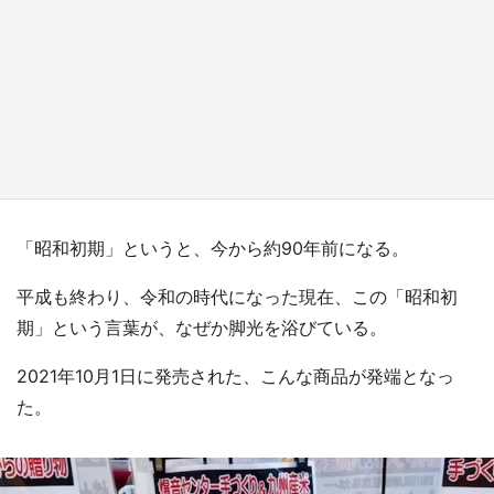
『薬屋のひとりごと』の〝舞〟の世界に入り込
む 六本木ヒルズ展望台でコラボ、本邦初公開
の「猫猫像」も【8／1～10／26】
もっとみる
「昭和初期」というと、今から約90年前になる。
平成も終わり、令和の時代になった現在、この「昭和初
期」という言葉が、なぜか脚光を浴びている。
2021年10月1日に発売された、こんな商品が発端となっ
た。