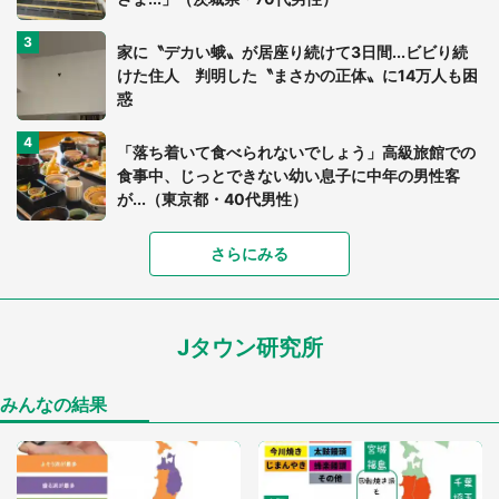
家に〝デカい蛾〟が居座り続けて3日間...ビビり続
けた住人 判明した〝まさかの正体〟に14万人も困
惑
「落ち着いて食べられないでしょう」高級旅館での
食事中、じっとできない幼い息子に中年の男性客
が...（東京都・40代男性）
さらにみる
「可愛いのにホラー」「事件性を感じる」 ふわふ
わアザラシの〝赤い異変〟に3.2万人戦慄
Jタウン研究所
「孫にあげると思って、あなたにこれをあげる」
真夏の山道で見知らぬお婆さんに握らされたもの
（山口県・30代女性）
みんなの結果
「ゾワゾワする」「本当に気持ち悪い」 道端でバ
グっちゃってた〝野生の野菜〟に6.5万人戦慄