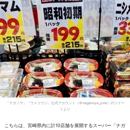
「ナガノヤ」「ウメコウジ」公式アカウント（＠naganoya_yuta）のツイー
トより
こちらは、宮崎県内に計10店舗を展開するスーパー「ナガ