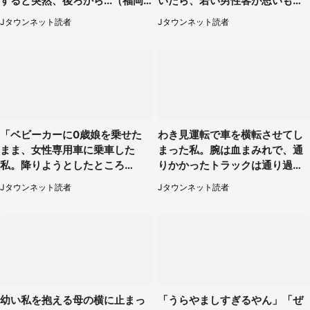
すると突然、後ろから...（福岡
いたら、若い男性客が思いもよ
県・30代女性）
らぬ行動に（東京都・50代女
Jタウンネット読者
Jタウンネット読者
性）
「ベビーカーに0歳娘を乗せた
わき見運転で車を横転させてし
まま、女性専用車に乗車した
まった私。腕は血まみれで、通
私。降りようとしたところ
りかかったトラックは通り過ぎ
で...」（大阪府・30代女性）
ていき...（福岡県・30代女性）
Jタウンネット読者
Jタウンネット読者
幼い私を抱える母の横に止まっ
「うらやましすぎるやん」「ぜ