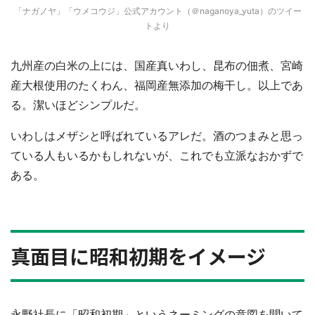
「ナガノヤ」「ウメコウジ」公式アカウント（＠naganoya_yuta）のツイー
トより
九州産の白米の上には、国産真いわし、昆布の佃煮、宮崎
産大根使用のたくわん、福岡産無添加の梅干し。以上であ
る。潔いほどシンプルだ。
いわしはメザシと呼ばれているアレだ。酒のつまみと思っ
ている人もいるかもしれないが、これでも立派なおかずで
ある。
真面目に昭和初期をイメージ
永野社長に「昭和初期」というネーミングの意図を聞いて