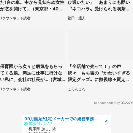
た1台の車。中から見知らぬ女性
ひ通いたい」 あまりにも酷い
が窓を開けて...（東京都・40代
〝ネコハラ〟受けられる喫茶店
男性）
に5.3万人驚がく
Jタウンネット読者
福田 週人
保育園から次々と病気をもらっ
「全店舗で売って！」の声
てくる娘。満足に仕事に行けな
続々 もち吉の〝かわいすぎる
い私に、会社の社長が...（宮城
限定グッズ〟に熱視線→買える
県・30代女性）
のは地元だけ？本社に聞く
Jタウンネット読者
ころんころ
Recommended by
09月開始/住宅メーカーでの総務事務のお仕事/駅近/車通勤可/一般事務/人事労務
＞
株式会社パソナ
兵庫県 加古川市