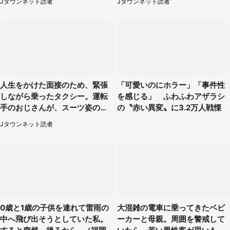
Jタウンネット読者
Jタウンネット読者
性）
人生をかけた面接のため、緊張
「可愛いのにホラー」「事件性
しながら乗ったタクシー。運転
を感じる」 ふわふわアザラシ
手のおじさんが、スーツ姿の私
の〝赤い異変〟に3.2万人戦慄
を見て...（福岡県・30代女性）
Jタウンネット読者
0歳と1歳の子供を連れて雷雨の
大混雑の電車に乗ってきたベビ
中へ飛び出そうとしていた私。
ーカーと母親。周囲を警戒して