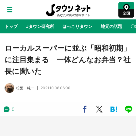
全国
トップ
Jタウン研究所
ほっこりタウン
地元の話題
〇
地域×二次元
絶景
あの時はありがとう
物語がはじ
ローカルスーパーに並ぶ「昭和初期」
に注目集まる 一体どんなお弁当？社
アニメ『はたらく細胞』と神奈川県の3度目コ
長に聞いた
ラボ 作品の世界観通じて「小児がん」学べる
【8／10～31※平日限定】
松葉 純一
2021.10.08 06:00
鳥取・境港「ゲゲゲの妖怪楽園」限定だった鬼
太郎グッズ買える 銀座・博品館TOY PARKへ
急げ【8／8～31】
0
ラプラス・ダークネスが栃木県を征服！？ 県
公式プロモ動画で「聖地」が生産されてます
【7／31～1／31】