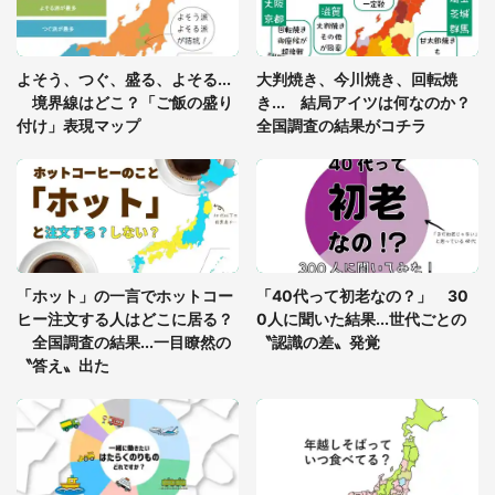
「閉所恐怖症の私は新幹線で大パニック。隣席の青
年に『手を繋いで』とお願いしたら...」 体験談に
よそう、つぐ、盛る、よそる...
大判焼き、今川焼き、回転焼
8万人感動
境界線はどこ？「ご飯の盛り
き... 結局アイツは何なのか？
付け」表現マップ
全国調査の結果がコチラ
「富豪すぎ」1歳息子の〝店頭駄々こね〟の内容に1.
7万人驚がく 「お菓子売り場ならまだしも...」「ハ
ードル高い」
あまりにも四角すぎる猫、激写される 「これもう
座布団だろ」「食パンの耳」と1.4万人困惑
「ホット」の一言でホットコー
「40代って初老なの？」 30
ヒー注文する人はどこに居る？
0人に聞いた結果...世代ごとの
全国調査の結果...一目瞭然の
〝認識の差〟発覚
〝答え〟出た