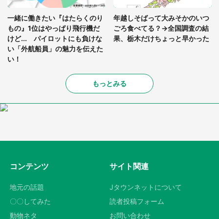
一緒に働きたい『はたらくのり
年越しそばって大みそかのいつ
もの』1位はやっぱり飛行機だ
ごろ食べてる？→全国調査の結
けど... パイロットにも負けな
果、栃木だけちょっと早かった
い「外航船員」の魅力を伝えた
い！
もっとみる
コンテンツ
サイト関連
地元の話題
Jタウンネットについて
〇〇してみた
読者投稿フォーム
動物ネタ
お問い合わせ