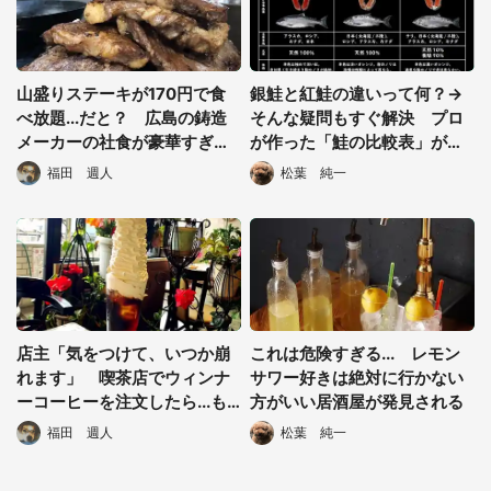
山盛りステーキが170円で食
銀鮭と紅鮭の違いって何？→
べ放題...だと？ 広島の鋳造
そんな疑問もすぐ解決 プロ
メーカーの社食が豪華すぎる
が作った「鮭の比較表」が便
から転職したい
利だと話題に
福田 週人
松葉 純一
店主「気をつけて、いつか崩
これは危険すぎる... レモン
れます」 喫茶店でウィンナ
サワー好きは絶対に行かない
ーコーヒーを注文したら...も
方がいい居酒屋が発見される
はや食べ物だった
福田 週人
松葉 純一