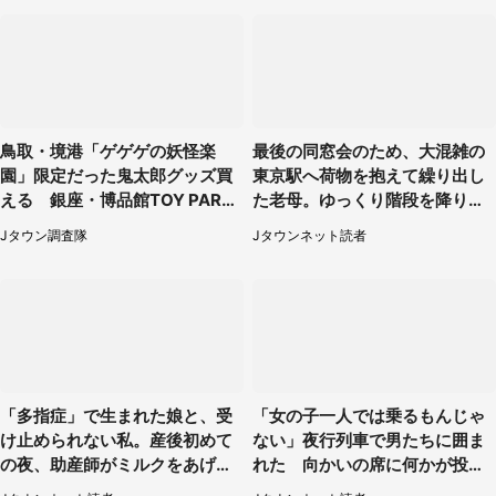
鳥取・境港「ゲゲゲの妖怪楽
最後の同窓会のため、大混雑の
園」限定だった鬼太郎グッズ買
東京駅へ荷物を抱えて繰り出し
える 銀座・博品館TOY PARK
た老母。ゆっくり階段を降りて
へ急げ【8／8～31】
たらスーツの男性が（東京都・
Jタウン調査隊
Jタウンネット読者
50代女性）
「多指症」で生まれた娘と、受
「女の子一人では乗るもんじゃ
け止められない私。産後初めて
ない」夜行列車で男たちに囲ま
の夜、助産師がミルクをあげて
れた 向かいの席に何かが投げ
るのを見て...（静岡県・20代女
られて（秋田県・60代女性）