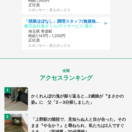
時給1,550円
正社員
スポンサー：求人ボックス
「残業ほぼなし」調理スタッフ/無資格可/正職員/日勤のみ/デイサービス/社会保障完備
＞
株式会社湯ざくら/デイサービス 湯ざくらケアリゾート
埼玉県 寄居町
時給1,141円～1,200円
正社員
スポンサー：求人ボックス
全国
アクセスランキング
かくれんぼの鬼が振り返ると...2歳娘が〝まさかの
姿〟に 父「2～3分探しました」
「上野駅の階段で、見知らぬ人と目が合った。その
まま『やるか？』と尋ねられ、私たちは2人ですぐ
さま...」（茨城県・70代男性）