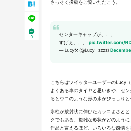
さっそく投稿をご覧いただこう。
／1
センターキャップが、、、
0
すげぇ、、、
pic.twitter.com/
— Lucy⚒ (@Lucy__zzzz)
December
こちらはツイッターユーザーのLucy（＠
よくある車のタイヤと思いきや、センタ
るとウニのような形の氷がびっしりと
氷柱が放射状に伸びたカッコよさとと
クでもある。複雑な形状がどのように
作品と言えるほど、いろいろな感情を