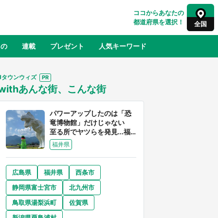
ココからあなたの
都道府県を選択！
全国
もの
連載
プレゼント
人気キーワード
Jタウンウィズ
withあんな街、こんな街
るさと納税
山形
福島
千葉
東京
神奈川
パワーアップしたのは「恐
竜博物館」だけじゃない
至る所でヤツらを発見...福
井県はもはや「ジュラシッ
福井県
ク・ワールド」だった
広島県
福井県
西条市
奈良
和歌山
静岡県富士宮市
北九州市
山口
べ
『小林さんちのメイドラゴン』と舞台
鳥取県湯梨浜町
佐賀県
×老
のモデル・越谷がコラボ 田んぼアー
【8
トの見頃にあわせて企画続々【7／31
新潟県粟島浦村