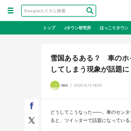
トップ
Jタウン研究所
ほっこりタウン
地域×二次
雪国あるある？ 車のホ
してしまう現象が話題に
Met
2020.12.13 18:00
どうしてこうなった――。車のセンタ
ラプラス・ダークネスが栃木県を征
『薬
ると、ツイッターで話題になっている
服！？ 県公式プロモ動画で「聖地」
に入
が生産されてます【7／31～1／31】
ラボ