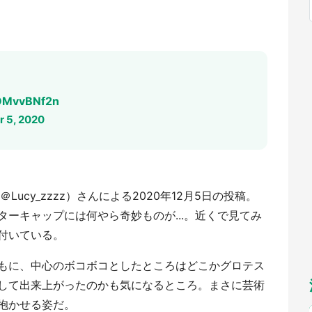
福岡
佐賀
長崎
熊本
～10／26】
九州
／1～31】
もっとみる
選択
RDMvvBNf2n
 5, 2020
Lucy_zzzz）さんによる2020年12月5日の投稿。
ーキャップには何やら奇妙ものが...。近くで見てみ
付いている。
もに、中心のボコボコとしたところはどこかグロテス
して出来上がったのかも気になるところ。まさに芸術
抱かせる姿だ。