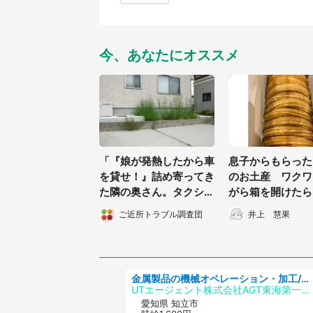
今、あなたにオススメ
「『娘が発熱したから車
息子からもらった
を貸せ！』詰め寄ってき
のお土産 ワクワ
た隣の奥さん。タクシー
がら箱を開けたら.
乗れば？と思ったけど断
かの光景に驚き
ご近所トラブル調査団
井上 慧果
れず...」（福岡県・40
代性別不明）
金属製品の機械オペレーション・加工/寮完備/日払い/工場・製造
UTエージェント株式会社AGT東海第一CU
愛知県 知立市