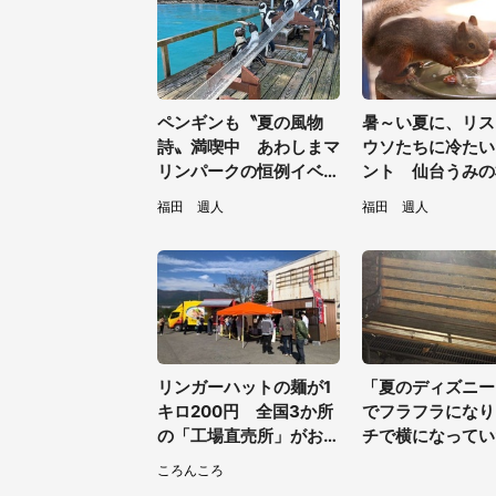
ペンギンも〝夏の風物
暑～い夏に、リス
詩〟満喫中 あわしまマ
ウソたちに冷たい
リンパークの恒例イベン
ント 仙台うみの
トに2.2万興奮「ずっと
館の企画がやさし
福田 週人
福田 週人
見てたい」
／31～8／23】
リンガーハットの麺が1
「夏のディズニー
キロ200円 全国3か所
でフラフラになり
の「工場直売所」がお得
チで横になってい
すぎて...片道6時間かけ
そこへ何人ものキ
ころんころ
て来た人も
がやってきて」（