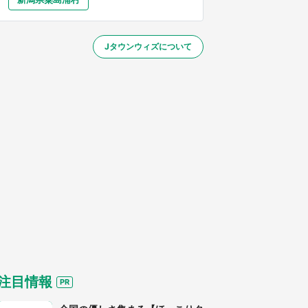
大分
宮崎
鹿児島
沖縄
～】
Jタウンウィズについて
する
注目情報