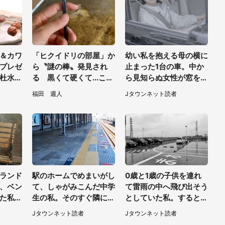
＆カワ
「ヒクイドリの部屋」か
幼い私を抱える母の横に
プレゼ
ら〝謎の棒〟発見され
止まった1台の車。中か
杜水族
る 黒くて硬くて...これ
ら見知らぬ女性が窓を開
い【7
は何？動物園に聞く
けて...（東京都・40代
福田 週人
Jタウンネット読者
男性）
ランド
駅のホームでめまいがし
0歳と1歳の子供を連れ
、ベン
て、しゃがみこんだ中学
て雷雨の中へ飛び出そう
た私。
生の私。そのすぐ隣にス
としていた私。すると突
ャスト
ーツの男性が座ってきて
然、後ろから...（福岡
Jタウンネット読者
Jタウンネット読者
埼玉
（千葉県・20代女性）
県・30代女性）