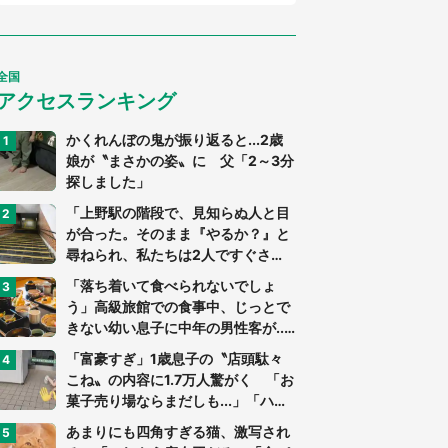
全国
アクセスランキング
かくれんぼの鬼が振り返ると...2歳
娘が〝まさかの姿〟に 父「2～3分
探しました」
「上野駅の階段で、見知らぬ人と目
が合った。そのまま『やるか？』と
尋ねられ、私たちは2人ですぐさ
ま...」（茨城県・70代男性）
「落ち着いて食べられないでしょ
う」高級旅館での食事中、じっとで
きない幼い息子に中年の男性客が...
（東京都・40代男性）
「富豪すぎ」1歳息子の〝店頭駄々
こね〟の内容に1.7万人驚がく 「お
菓子売り場ならまだしも...」「ハー
ドル高い」
あまりにも四角すぎる猫、激写され