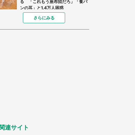
る 「これもう座布団だろ」「食パ
ンの耳」と1.4万人困惑
家に〝デカい蛾〟が居座り続けて3
さらにみる
日間...ビビり続けた住人 判明した
〝まさかの正体〟に14万人も困惑
「○○がない街に住んでいます」住
人の呟きに30万人驚がく 何が存在
しないか、あなたはわかる？
「閉所恐怖症の私は新幹線で大パニ
ック。隣席の青年に『手を繋いで』
とお願いしたら...」 体験談に8万
人感動
梅田の地下街でベビーカーを押しつ
つ迷う私に、見知らぬおじいさんが
わざわざ声をかけてきて（兵庫県・
30代女性）
「ゾワゾワする」「本当に気持ち悪
い」 道端でバグっちゃってた〝野
生の野菜〟に6.5万人戦慄
関連サイト