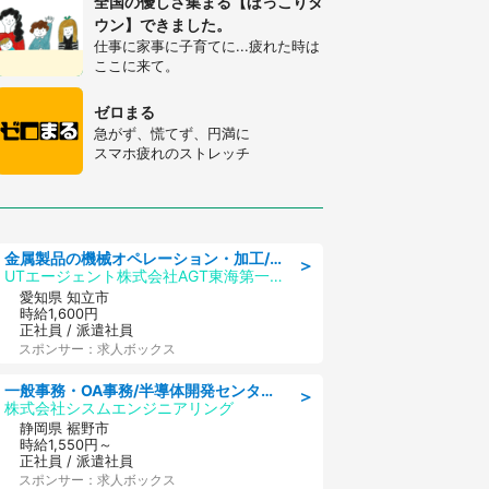
全国の優しさ集まる【ほっこりタ
ウン】できました。
仕事に家事に子育てに...疲れた時は
ここに来て。
ゼロまる
急がず、慌てず、円満に
スマホ疲れのストレッチ
金属製品の機械オペレーション・加工/寮完備/日払い/工場・製造
＞
UTエージェント株式会社AGT東海第一CU
愛知県 知立市
時給1,600円
正社員 / 派遣社員
スポンサー：求人ボックス
一般事務・OA事務/半導体開発センター内で事務&軽作業スタッフ、募集
＞
株式会社シスムエンジニアリング
静岡県 裾野市
時給1,550円～
正社員 / 派遣社員
スポンサー：求人ボックス