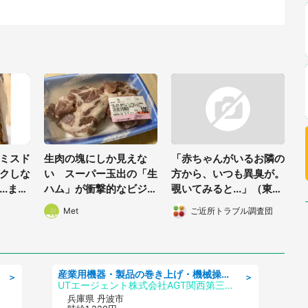
ミスド
生肉の塊にしか見えな
「赤ちゃんがいるお隣の
クしな
い スーパー玉出の「生
方から、いつも異臭が。
..まさ
ハム」が衝撃的なビジュ
覗いてみると...」（東京
アルだった
都・40代女性）
Met
ご近所トラブル調査団
産業用機器・製品の巻き上げ・機械操作・材料補充/寮完備/日勤/日払い/工場・製造
＞
＞
UTエージェント株式会社AGT関西第三CU
兵庫県 丹波市