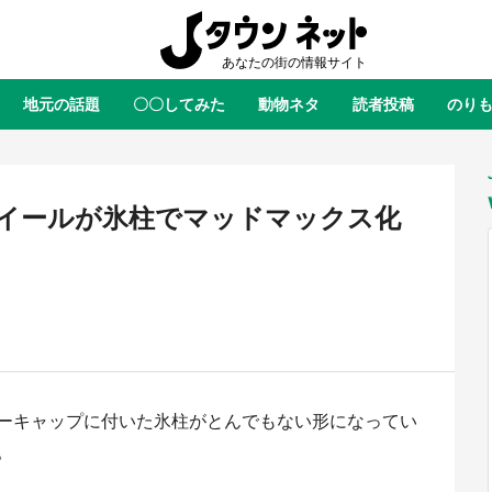
地元の話題
〇〇してみた
動物ネタ
読者投稿
のり
全国
全国
北海道
北海道
元
絶景
あの時はありがとう
物語がはじまる町へ
ふ
青森
岩手
宮城
秋田
東北
イールが氷柱でマッドマックス化
茨城
栃木
群馬
埼玉
関東
新潟
山梨
長野
甲信越
岐阜
静岡
愛知
三重
東海
富山
石川
福井
北陸
滋賀
京都
大阪
兵庫
関西
ーキャップに付いた氷柱がとんでもない形になってい
鳥取
島根
岡山
広島
中国
屋のひとりごと』の〝舞〟の世界
日向翔陽＆影山飛雄が笹かまを食
。
り込む 六本木ヒルズ展望台でコ
る！ アニメ『ハイキュー！！』
徳島
香川
愛媛
高知
四国
、本邦初公開の「猫猫像」も【8
舗「鐘崎」コラボで限定グッズも