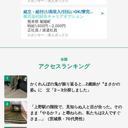
スポンサー：求人ボックス
組立・組付け/高収入/日払いOK/寮完備/交替制/20・30・40代活躍中
＞
株式会社綜合キャリアオプション
熊本県 菊陽町
時給1,600円～2,000円
正社員 / 派遣社員
スポンサー：求人ボックス
全国
アクセスランキング
かくれんぼの鬼が振り返ると...2歳娘が〝まさかの
姿〟に 父「2～3分探しました」
「上野駅の階段で、見知らぬ人と目が合った。その
まま『やるか？』と尋ねられ、私たちは2人ですぐ
さま...」（茨城県・70代男性）