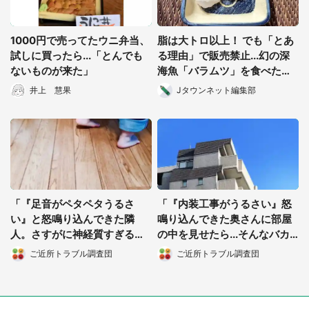
1000円で売ってたウニ弁当、
脂は大トロ以上！ でも「とあ
試しに買ったら...「とんでも
る理由」で販売禁止...幻の深
ないものが来た」
海魚「バラムツ」を食べたら
どうなるか、経験者に聞く
井上 慧果
Jタウンネット編集部
「『足音がペタペタうるさ
「『内装工事がうるさい』怒
都道府選択
い』と怒鳴り込んできた隣
鳴り込んできた奥さんに部屋
人。さすがに神経質すぎると
の中を見せたら...そんなバカ
思ったら、やっぱり...」（大
な！」（都道府県・年齢不
ご近所トラブル調査団
ご近所トラブル調査団
阪府・30代女性）
明）