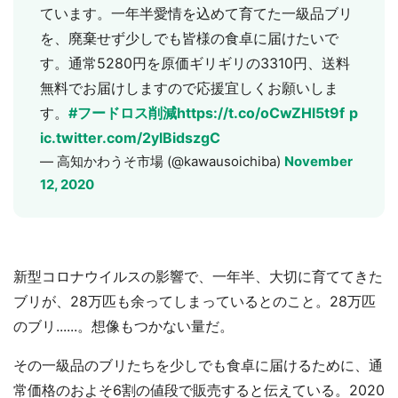
ています。一年半愛情を込めて育てた一級品ブリ
を、廃棄せず少しでも皆様の食卓に届けたいで
す。通常5280円を原価ギリギリの3310円、送料
無料でお届けしますので応援宜しくお願いしま
す。
#フードロス削減
https://t.co/oCwZHl5t9f
p
ic.twitter.com/2ylBidszgC
— 高知かわうそ市場 (@kawausoichiba)
November
12, 2020
新型コロナウイルスの影響で、一年半、大切に育ててきた
ブリが、28万匹も余ってしまっているとのこと。28万匹
のブリ......。想像もつかない量だ。
その一級品のブリたちを少しでも食卓に届けるために、通
常価格のおよそ6割の値段で販売すると伝えている。2020