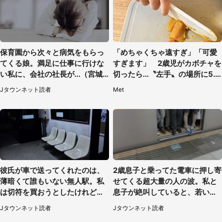
保育園から次々と病気をもらっ
「めちゃくちゃ遠すぎ」「可愛
てくる娘。満足に仕事に行けな
すぎます」 2歳児がカボチャを
い私に、会社の社長が...（宮城
切ったら...〝左手〟の場所に5.3
県・30代女性）
万人もん絶
Jタウンネット読者
Met
彼氏が車で送ってくれたのは、
2歳息子と乗ってた電車に押し寄
薄暗くて誰もいない無人駅。私
せてくる超大量の人の波。私と
は切符を買おうとしたけれど
息子が絶叫していると、若いカ
（山形県・20代女性）
ップルの乗客が...（東京都・60
Jタウンネット読者
Jタウンネット読者
代女性）