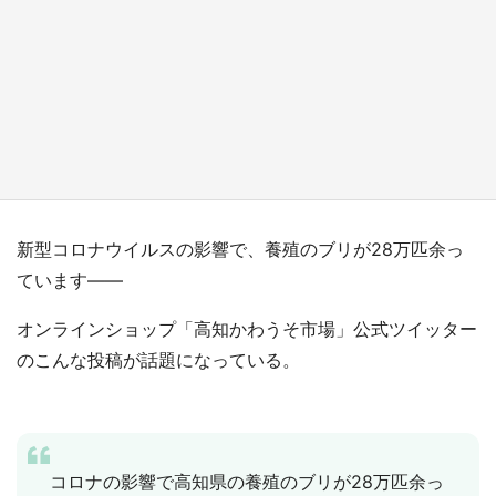
『薬屋のひとりごと』の〝舞〟の世界に入り込
む 六本木ヒルズ展望台でコラボ、本邦初公開
の「猫猫像」も【8／1～10／26】
もっとみる
新型コロナウイルスの影響で、養殖のブリが28万匹余っ
ています――
オンラインショップ「高知かわうそ市場」公式ツイッター
のこんな投稿が話題になっている。
コロナの影響で高知県の養殖のブリが28万匹余っ