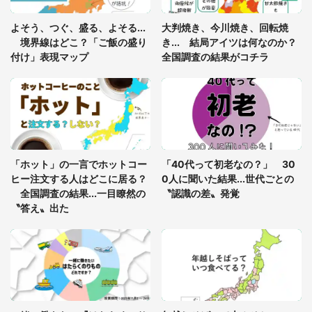
「閉所恐怖症の私は新幹線で大パニック。隣席の青
年に『手を繋いで』とお願いしたら...」 体験談に
よそう、つぐ、盛る、よそる...
大判焼き、今川焼き、回転焼
8万人感動
境界線はどこ？「ご飯の盛り
き... 結局アイツは何なのか？
付け」表現マップ
全国調査の結果がコチラ
「富豪すぎ」1歳息子の〝店頭駄々こね〟の内容に1.
7万人驚がく 「お菓子売り場ならまだしも...」「ハ
ードル高い」
あまりにも四角すぎる猫、激写される 「これもう
座布団だろ」「食パンの耳」と1.4万人困惑
「ホット」の一言でホットコー
「40代って初老なの？」 30
ヒー注文する人はどこに居る？
0人に聞いた結果...世代ごとの
全国調査の結果...一目瞭然の
〝認識の差〟発覚
〝答え〟出た