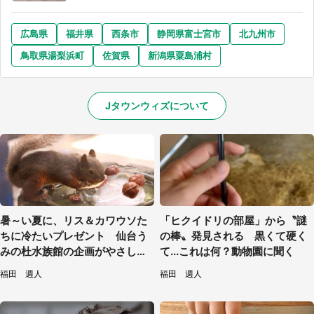
広島県
福井県
西条市
静岡県富士宮市
北九州市
鳥取県湯梨浜町
佐賀県
新潟県粟島浦村
Jタウンウィズについて
暑～い夏に、リス＆カワウソた
「ヒクイドリの部屋」から〝謎
ちに冷たいプレゼント 仙台う
の棒〟発見される 黒くて硬く
みの杜水族館の企画がやさしい
て...これは何？動物園に聞く
【7／31～8／23】
福田 週人
福田 週人