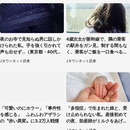
夜のお寺で見知らぬ男に話しか
4歳次女が新幹線で、隣の乗客
けられた私。手を強く引かれて
の駅弁をガン見。制する間もな
声も出せず...（東京都・40代女
く、乗客がご飯を一口食べると
性）
（茨城県・50代女性）
Jタウンネット読者
Jタウンネット読者
「可愛いのにホラー」「事件性
「多指症」で生まれた娘と、受
を感じる」 ふわふわアザラシ
け止められない私。産後初めて
の〝赤い異変〟に3.2万人戦慄
の夜、助産師がミルクをあげて
るのを見て...（静岡県・20代女