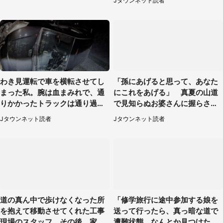
Jタウンネット読者
性）
わき見運転で車を横転させてし
「孫にあげると思って、あなた
まった私。腕は血まみれで、通
にこれをあげる」 真夏の山道
りかかったトラックは通り過ぎ
で見知らぬお婆さんに握らされ
ていき...（福岡県・30代女性）
たもの（山口県・30代女性）
Jタウンネット読者
Jタウンネット読者
道の真ん中で歩けなくなった所
「修学旅行に途中参加する娘を
を抱えて移動させてくれた工事
送って行ったら、真っ暗な道で
現場のスタッフ。その後、家ま
遭難状態。なんとか見つけた民