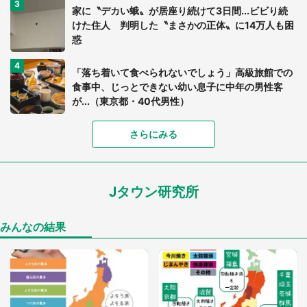
家に〝デカい蛾〟が居座り続けて3日間...ビビり続
けた住人 判明した〝まさかの正体〟に14万人も困
惑
「落ち着いて食べられないでしょう」高級旅館での
食事中、じっとできない幼い息子に中年の男性客
が...（東京都・40代男性）
さらにみる
「可愛いのにホラー」「事件性を感じる」 ふわふ
わアザラシの〝赤い異変〟に3.2万人戦慄
Jタウン研究所
「孫にあげると思って、あなたにこれをあげる」
真夏の山道で見知らぬお婆さんに握らされたもの
（山口県・30代女性）
みんなの結果
「ゾワゾワする」「本当に気持ち悪い」 道端でバ
グっちゃってた〝野生の野菜〟に6.5万人戦慄