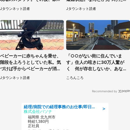
で私を送ると（大阪府・40代女
家に助けを求めると、住人の男
Jタウンネット読者
Jタウンネット読者
性）
性が...」
ベビーカーに赤ちゃんを乗せ、
「○○がない街に住んでいま
階段を上ろうとしていた私。気
す」住人の呟きに30万人驚が
づけば手からベビーカーが消え
く 何が存在しないか、あなた
ていて（神奈川県・60代女性）
はわかる？
Jタウンネット読者
ころんころ
Recommended by
経理/病院での経理事務のお仕事/即日勤務可/車通勤可/経理/一般事務
＞
株式会社パソナ
福岡県 北九州市
時給1,380円
正社員