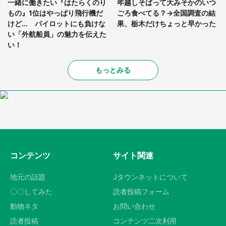
一緒に働きたい『はたらくのり
年越しそばって大みそかのいつ
もの』1位はやっぱり飛行機だ
ごろ食べてる？→全国調査の結
けど... パイロットにも負けな
果、栃木だけちょっと早かった
い「外航船員」の魅力を伝えた
い！
もっとみる
コンテンツ
サイト関連
地元の話題
Jタウンネットについて
〇〇してみた
読者投稿フォーム
動物ネタ
お問い合わせ
読者投稿
コンテンツ二次利用