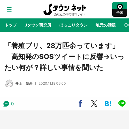
全国
トップ
Jタウン研究所
ほっこりタウン
地元の話題
〇
地域×二次元
絶景
あの時はありがとう
物語がはじ
「養殖ブリ、28万匹余っています」
高知発のSOSツイートに反響→いっ
アニメ『はたらく細胞』と神奈川県の3度目コ
たい何が？詳しい事情を聞いた
ラボ 作品の世界観通じて「小児がん」学べる
【8／10～31※平日限定】
井上 慧果
2020.11.18 06:00
鳥取・境港「ゲゲゲの妖怪楽園」限定だった鬼
太郎グッズ買える 銀座・博品館TOY PARKへ
急げ【8／8～31】
0
ラプラス・ダークネスが栃木県を征服！？ 県
公式プロモ動画で「聖地」が生産されてます
【7／31～1／31】