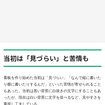
『小林さんちのメイドラゴン』と舞台のモデ
ル・越谷がコラボ 田んぼアートの見頃にあわ
せて企画続々【7／31～】
もっとみる
当初は「見づらい」と苦情も
看板を作り始めた当初は「見づらい」「なんで縦に書いた
り横に書いたりするんだ」といった苦情が寄せられること
もあった。当初は黒い背景に白抜きの文字にすることもあ
ったが、現在は白い背景に文字を並べるなど、見やすさを
重視し工夫している。