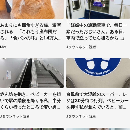
あまりにも四角すぎる猫、激写
「妊娠中の通勤電車で、毎日一
される 「これもう座布団だ
緒だったおじいさん。ある日、
ろ」「食パンの耳」と1.4万人困
車内で立ってたら後ろから...」
惑
Met
Jタウンネット読者
赤ん坊を抱き、ベビーカーを担
台風前で大混雑のスーパー、レ
いで駅の階段を降りる私。半分
ジは30分待つ行列。ベビーカー
くらい行ったところで若い男性
を押す私が並んでいると、前の
が...（埼玉県・50代女性）
男性客が...
Jタウンネット読者
Jタウンネット読者