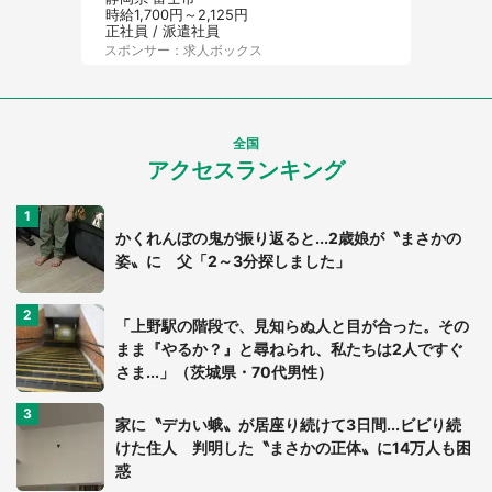
時給1,700円～2,125円
正社員 / 派遣社員
スポンサー：求人ボックス
全国
アクセスランキング
かくれんぼの鬼が振り返ると...2歳娘が〝まさかの
姿〟に 父「2～3分探しました」
「上野駅の階段で、見知らぬ人と目が合った。その
まま『やるか？』と尋ねられ、私たちは2人ですぐ
さま...」（茨城県・70代男性）
家に〝デカい蛾〟が居座り続けて3日間...ビビり続
けた住人 判明した〝まさかの正体〟に14万人も困
惑