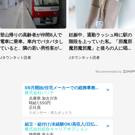
登山帰りの高齢者が仲間6人で
妊娠中、通勤ラッシュ時に駅の
電車に乗車。車内でバタバタし
階段を上っていた私。「邪魔邪
ていると、隣の若い男性客が
魔邪魔邪魔」と後ろの人に唱え
（神奈川県・70代女性）
られて（神奈川県・30代女性）
Jタウンネット読者
Jタウンネット読者
Recommended by
09月開始/住宅メーカーでの総務事務のお仕事/駅近/車通勤可/一般事務/人事労務
＞
株式会社パソナ
兵庫県 加古川市
時給1,550円
正社員
スポンサー：求人ボックス
組立・組付け/未経験OK/高収入/日払いOK/寮費無料/交替制
＞
株式会社綜合キャリアオプション
静岡県 富士市