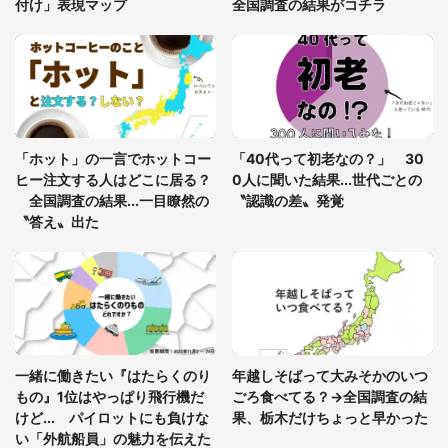
付け」表現マップ
全国調査の結果がコチラ
「○○がない街に住んでいます」住人の呟きに30万
人驚がく 何が存在しないか、あなたはわかる？
「修学旅行に途中参加する娘を送って行ったら、真
っ暗な道で遭難状態。なんとか見つけた民家に助け
「ホット」の一言でホットコー
「40代って初老なの？」 30
を求めると、住人の男性が...」
ヒー注文する人はどこに居る？
0人に聞いた結果...世代ごとの
全国調査の結果...一目瞭然の
〝認識の差〟発覚
〝答え〟出た
一緒に働きたい『はたらくのり
年越しそばって大みそかのいつ
もの』1位はやっぱり飛行機だ
ごろ食べてる？→全国調査の結
けど... パイロットにも負けな
果、栃木だけちょっと早かった
い「外航船員」の魅力を伝えた