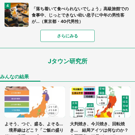
「落ち着いて食べられないでしょう」高級旅館での
食事中、じっとできない幼い息子に中年の男性客
が...（東京都・40代男性）
「富豪すぎ」1歳息子の〝店頭駄々こね〟の内容に1.
さらにみる
7万人驚がく 「お菓子売り場ならまだしも...」「ハ
ードル高い」
Jタウン研究所
あまりにも四角すぎる猫、激写される 「これもう
座布団だろ」「食パンの耳」と1.4万人困惑
みんなの結果
「閉所恐怖症の私は新幹線で大パニック。隣席の青
年に『手を繋いで』とお願いしたら...」 体験談に
8万人感動
「ゾワゾワする」「本当に気持ち悪い」 道端でバ
よそう、つぐ、盛る、よそる...
大判焼き、今川焼き、回転焼
グっちゃってた〝野生の野菜〟に6.5万人戦慄
境界線はどこ？「ご飯の盛り
き... 結局アイツは何なのか？