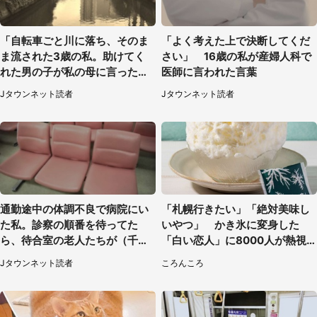
「自転車ごと川に落ち、そのま
「よく考えた上で決断してくだ
ま流された3歳の私。助けてく
さい」 16歳の私が産婦人科で
れた男の子が私の母に言ったの
医師に言われた言葉
は...」（千葉県・20代女性）
Jタウンネット読者
Jタウンネット読者
通勤途中の体調不良で病院にい
「札幌行きたい」「絶対美味し
た私。診察の順番を待ってた
いやつ」 かき氷に変身した
ら、待合室の老人たちが（千葉
「白い恋人」に8000人が熱視
県・50代男性）
線【期間限定】
Jタウンネット読者
ころんころ