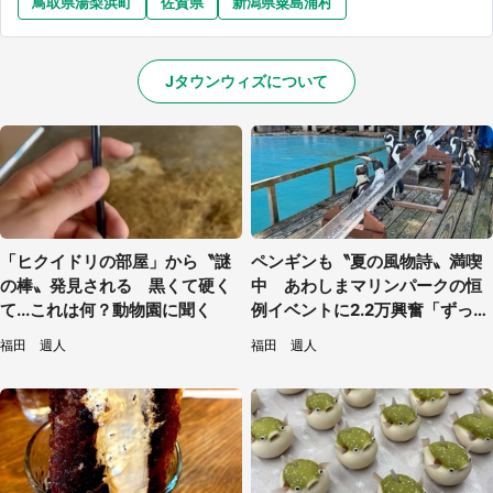
鳥取県湯梨浜町
佐賀県
新潟県粟島浦村
Jタウンウィズについて
「ヒクイドリの部屋」から〝謎
ペンギンも〝夏の風物詩〟満喫
の棒〟発見される 黒くて硬く
中 あわしまマリンパークの恒
て...これは何？動物園に聞く
例イベントに2.2万興奮「ずっと
見てたい」
福田 週人
福田 週人