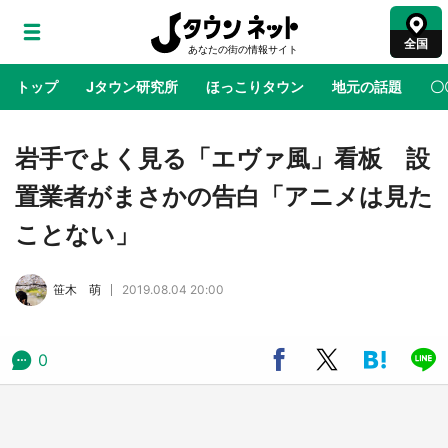
全国
トップ
Jタウン研究所
ほっこりタウン
地元の話題
〇
地域×二次元
絶景
あの時はありがとう
物語がはじ
岩手でよく見る「エヴァ風」看板 設
置業者がまさかの告白「アニメは見た
ラプラス・ダークネスが栃木県を征服！？ 県
ことない」
公式プロモ動画で「聖地」が生産されてます
【7／31～1／31】
笹木 萌
2019.08.04 20:00
『薬屋のひとりごと』の〝舞〟の世界に入り込
む 六本木ヒルズ展望台でコラボ、本邦初公開
の「猫猫像」も【8／1～10／26】
0
日向翔陽＆影山飛雄が笹かまを食べる！ アニ
メ『ハイキュー！！』×老舗「鐘崎」コラボで
限定グッズも【8／1～31】