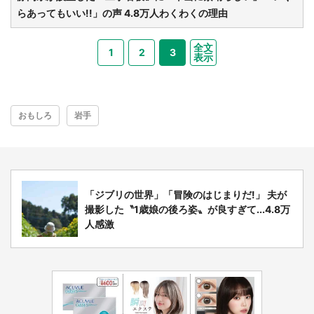
らあってもいい!!」の声 4.8万人わくわくの理由
全文
1
2
3
表示
おもしろ
岩手
「ジブリの世界」「冒険のはじまりだ!」 夫が
撮影した〝1歳娘の後ろ姿〟が良すぎて...4.8万
人感激