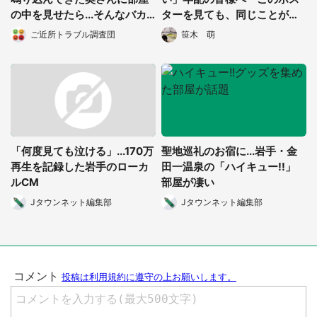
の中を見せたら...そんなバカ
ターを見ても、同じことが言
な！」（都道府県・年齢不
えますか？
ご近所トラブル調査団
笹木 萌
明）
「何度見ても泣ける」...170万
聖地巡礼のお宿に...岩手・金
再生を記録した岩手のローカ
田一温泉の「ハイキュー!!」
ルCM
部屋が凄い
都道府選択
Jタウンネット編集部
Jタウンネット編集部