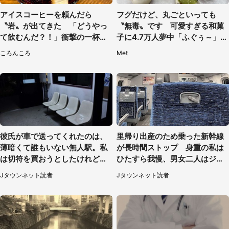
アイスコーヒーを頼んだら
フグだけど、丸ごといっても
〝岩〟が出てきた 「どうやっ
〝無毒〟です 可愛すぎる和菓
て飲むんだ？！」衝撃の一杯が
子に4.7万人夢中「ふぐぅ～」
話題
「職人の技ですね」
ころんころ
Met
彼氏が車で送ってくれたのは、
里帰り出産のため乗った新幹線
薄暗くて誰もいない無人駅。私
が長時間ストップ 身重の私は
は切符を買おうとしたけれど
ひたすら我慢、男女二人はジュ
（山形県・20代女性）
ースを買ってきて（50代女性）
Jタウンネット読者
Jタウンネット読者