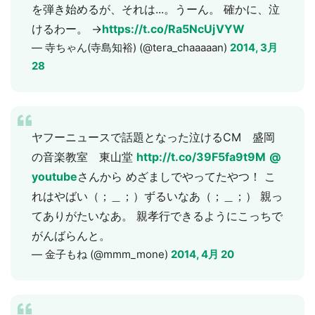
を弾き始めるが、それは...。うーん。 確かに、泣
けるわー。 →
https://t.co/Ra5NcUjVYW
— 寺ちゃん(寺島知裕) (@tera_chaaaaan)
2014, 3月
28
ヤフーニュースで話題となった泣けるCM 盛岡
の音楽教室 東山堂
http://t.co/39F5fa9t9M
@
youtube
さんから めざましでやってたやつ！ こ
れはやばい（；＿；）ずるいなあ（；＿；） 親っ
てありがたいなあ。 親孝行できるようにこっちで
がんばらんと。
— 金子もね (@mmm_mone)
2014, 4月 20