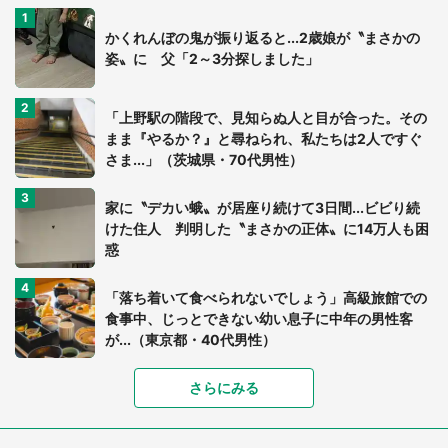
かくれんぼの鬼が振り返ると...2歳娘が〝まさかの
姿〟に 父「2～3分探しました」
「上野駅の階段で、見知らぬ人と目が合った。その
まま『やるか？』と尋ねられ、私たちは2人ですぐ
さま...」（茨城県・70代男性）
家に〝デカい蛾〟が居座り続けて3日間...ビビり続
けた住人 判明した〝まさかの正体〟に14万人も困
惑
「落ち着いて食べられないでしょう」高級旅館での
食事中、じっとできない幼い息子に中年の男性客
が...（東京都・40代男性）
「富豪すぎ」1歳息子の〝店頭駄々こね〟の内容に1.
さらにみる
7万人驚がく 「お菓子売り場ならまだしも...」「ハ
ードル高い」