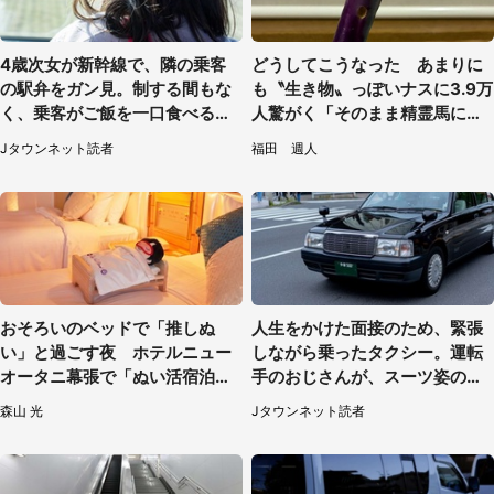
4歳次女が新幹線で、隣の乗客
どうしてこうなった あまりに
の駅弁をガン見。制する間もな
も〝生き物〟っぽいナスに3.9万
く、乗客がご飯を一口食べると
人驚がく「そのまま精霊馬に使
（茨城県・50代女性）
えそう」
Jタウンネット読者
福田 週人
おそろいのベッドで「推しぬ
人生をかけた面接のため、緊張
い」と過ごす夜 ホテルニュー
しながら乗ったタクシー。運転
オータニ幕張で「ぬい活宿泊プ
手のおじさんが、スーツ姿の私
ラン」開始【8／8～3／31】
を見て...（福岡県・30代女性）
森山 光
Jタウンネット読者