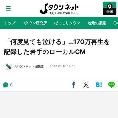
全国
トップ
Jタウン研究所
ほっこりタウン
地元の話題
〇
地域×二次元
絶景
あの時はありがとう
物語がはじ
「何度見ても泣ける」...170万再生を
記録した岩手のローカルCM
鳥取・境港「ゲゲゲの妖怪楽園」限定だった鬼
太郎グッズ買える 銀座・博品館TOY PARKへ
Jタウンネット編集部
2014.06.10 18:46
急げ【8／8～31】
ラプラス・ダークネスが栃木県を征服！？ 県
0
公式プロモ動画で「聖地」が生産されてます
【7／31～1／31】
『薬屋のひとりごと』の〝舞〟の世界に入り込
む 六本木ヒルズ展望台でコラボ、本邦初公開
の「猫猫像」も【8／1～10／26】