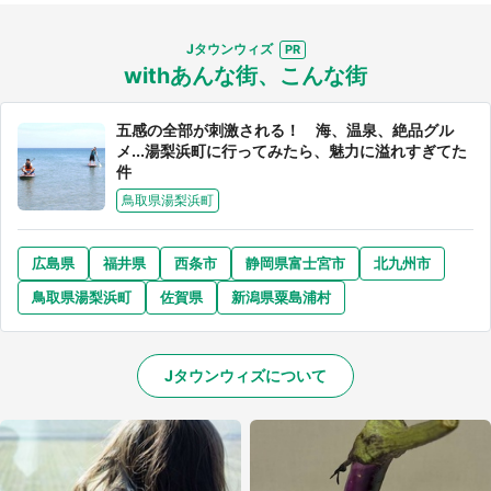
Jタウンウィズ
withあんな街、こんな街
五感の全部が刺激される！ 海、温泉、絶品グル
メ...湯梨浜町に行ってみたら、魅力に溢れすぎてた
件
鳥取県湯梨浜町
広島県
福井県
西条市
静岡県富士宮市
北九州市
鳥取県湯梨浜町
佐賀県
新潟県粟島浦村
Jタウンウィズについて