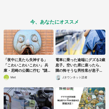
今、あなたにオススメ
都道府選択
「夜中に見たら失神する」
電車に乗った途端にグズる2歳
「こわいこわいこわい」 兵
息子。空いた席に座ったら、
庫・尼崎の公園に佇む〝謎す
隣の怖そうな男性客が息子の
ぎる顔〟に1.3万人戦慄
帽子に手を伸ばし(千葉県・4
Met
Jタウンネット読者
0代女性)