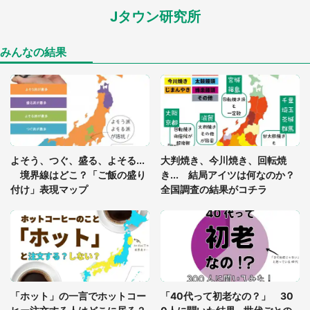
Jタウン研究所
「閉所恐怖症の私は新幹線で大パニック。隣席の青
年に『手を繋いで』とお願いしたら...」 体験談に
8万人感動
みんなの結果
「ゾワゾワする」「本当に気持ち悪い」 道端でバ
グっちゃってた〝野生の野菜〟に6.5万人戦慄
あまりにも四角すぎる猫、激写される 「これもう
よそう、つぐ、盛る、よそる...
大判焼き、今川焼き、回転焼
座布団だろ」「食パンの耳」と1.4万人困惑
境界線はどこ？「ご飯の盛り
き... 結局アイツは何なのか？
付け」表現マップ
全国調査の結果がコチラ
「修学旅行に途中参加する娘を送って行ったら、真
っ暗な道で遭難状態。なんとか見つけた民家に助け
を求めると、住人の男性が...」
「孫にあげると思って、あなたにこれをあげる」
真夏の山道で見知らぬお婆さんに握らされたもの
「ホット」の一言でホットコー
「40代って初老なの？」 30
（山口県・30代女性）