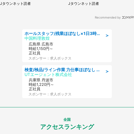
（山形県・20代女性）
ップルの乗客が...（東京都・60
Jタウンネット読者
Jタウンネット読者
代女性）
Recommended by
ホールスタッフ/残業ほぼなし×1日3時間〜勤務OK!フォロー体制も充実/広島県/広島市南区
＞
中国料理敦煌
広島県 広島市
時給1,150円～
正社員
スポンサー：求人ボックス
検査/検品/ライン作業 力仕事ほぼなし 日勤 土日休 未経験歓迎 検品·検査
＞
UTエージェント株式会社
兵庫県 丹波市
時給1,220円～
正社員
スポンサー：求人ボックス
全国
アクセスランキング