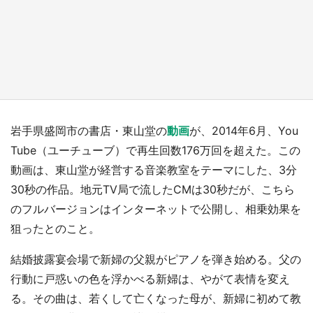
日向翔陽＆影山飛雄が笹かまを食べる！ アニ
メ『ハイキュー！！』×老舗「鐘崎」コラボで
限定グッズも【8／1～31】
もっとみる
岩手県盛岡市の書店・東山堂の
動画
が、2014年6月、You
Tube（ユーチューブ）で再生回数176万回を超えた。この
動画は、東山堂が経営する音楽教室をテーマにした、3分
30秒の作品。地元TV局で流したCMは30秒だが、こちら
のフルバージョンはインターネットで公開し、相乗効果を
狙ったとのこと。
結婚披露宴会場で新婦の父親がピアノを弾き始める。父の
行動に戸惑いの色を浮かべる新婦は、やがて表情を変え
る。その曲は、若くして亡くなった母が、新婦に初めて教