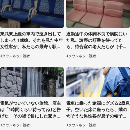
東武東上線の車内で泣き出して
通勤途中の体調不良で病院にい
しまった1歳娘。それを見た中年
た私。診察の順番を待ってた
女性客が、私たちの最寄り駅ま
ら、待合室の老人たちが（千葉
でずっと（埼玉県・30代女性）
県・50代男性）
Jタウンネット読者
Jタウンネット読者
電気がついていない旅館、店主
電車に乗った途端にグズる2歳息
は「1時間くらい待ってね｣と告
子。空いた席に座ったら、隣の
げた その後で目にした驚きの
怖そうな男性客が息子の帽子に
光景（東京都・20代男性）
手を伸ばし（千葉県・40代女
Jタウンネット読者
Jタウンネット読者
性）