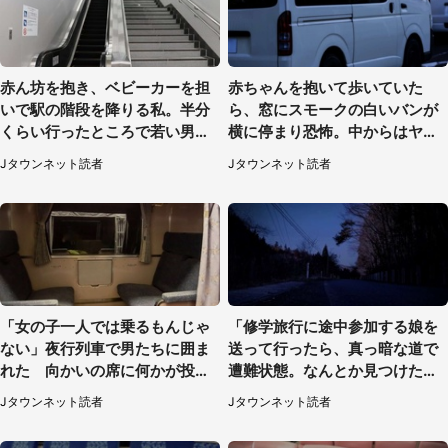
赤ん坊を抱き、ベビーカーを担
赤ちゃんを抱いて歩いていた
いで駅の階段を降りる私。半分
ら、窓にスモークの白いバンが
くらい行ったところで若い男性
横に停まり恐怖。中からはヤン
が...（埼玉県・50代女性）
チャそうな男性が...（神奈川
Jタウンネット読者
Jタウンネット読者
県・40代女性）
「女の子一人では乗るもんじゃ
「修学旅行に途中参加する娘を
ない」夜行列車で男たちに囲ま
送って行ったら、真っ暗な道で
れた 向かいの席に何かが投げ
遭難状態。なんとか見つけた民
られて（秋田県・60代女性）
家に助けを求めると、住人の男
Jタウンネット読者
Jタウンネット読者
性が...」