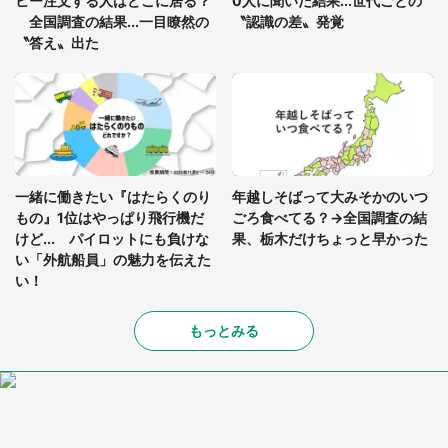
ヒー注文する人はどこに居る？
0人に聞いた結果...世代ごとの
全国調査の結果...一目瞭然の
〝認識の差〟発覚
〝答え〟出た
一緒に働きたい『はたらくのり
年越しそばって大みそかのいつ
もの』1位はやっぱり飛行機だ
ごろ食べてる？→全国調査の結
けど... パイロットにも負けな
果、栃木だけちょっと早かった
い「外航船員」の魅力を伝えた
い！
もっとみる