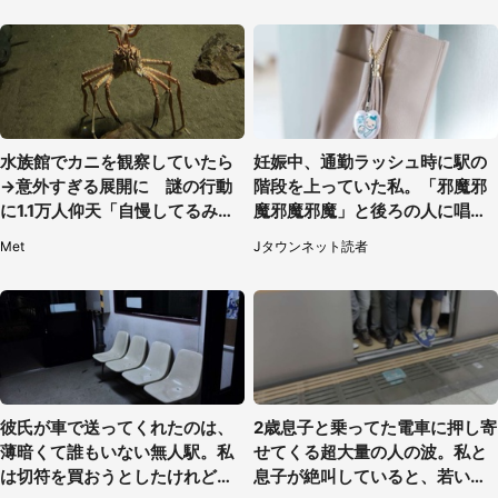
水族館でカニを観察していたら
妊娠中、通勤ラッシュ時に駅の
→意外すぎる展開に 謎の行動
階段を上っていた私。「邪魔邪
に1.1万人仰天「自慢してるみた
魔邪魔邪魔」と後ろの人に唱え
い」
られて（神奈川県・30代女性）
Met
Jタウンネット読者
彼氏が車で送ってくれたのは、
2歳息子と乗ってた電車に押し寄
薄暗くて誰もいない無人駅。私
せてくる超大量の人の波。私と
は切符を買おうとしたけれど
息子が絶叫していると、若いカ