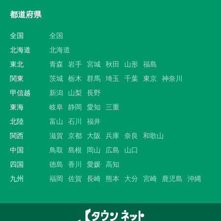
都道府県
全国
全国
北海道
北海道
東北
青森
岩手
宮城
秋田
山形
福島
関東
茨城
栃木
群馬
埼玉
千葉
東京
神奈川
甲信越
新潟
山梨
長野
東海
岐阜
静岡
愛知
三重
北陸
富山
石川
福井
関西
滋賀
京都
大阪
兵庫
奈良
和歌山
中国
鳥取
島根
岡山
広島
山口
四国
徳島
香川
愛媛
高知
九州
福岡
佐賀
長崎
熊本
大分
宮崎
鹿児島
沖縄