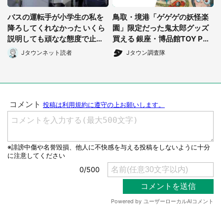
バスの運転手が小学生の私を
鳥取・境港「ゲゲゲの妖怪楽
選択する
降ろしてくれなかった いくら
園」限定だった鬼太郎グッズ
説明しても頑なな態度で止め
買える 銀座・博品館TOY PAR
られ(北海道・50代女性)
Kへ急げ【8/8~31】
Jタウンネット読者
Jタウン調査隊