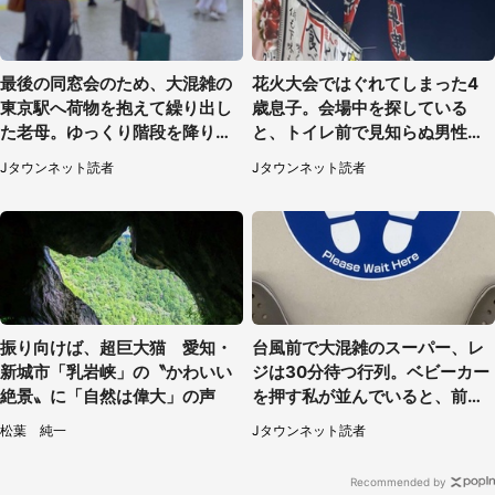
最後の同窓会のため、大混雑の
花火大会ではぐれてしまった4
東京駅へ荷物を抱えて繰り出し
歳息子。会場中を探している
た老母。ゆっくり階段を降りて
と、トイレ前で見知らぬ男性に
たらスーツの男性が（東京都・
（東京都・女性）
Jタウンネット読者
Jタウンネット読者
50代女性）
振り向けば、超巨大猫 愛知・
台風前で大混雑のスーパー、レ
新城市「乳岩峡」の〝かわいい
ジは30分待つ行列。ベビーカー
絶景〟に「自然は偉大」の声
を押す私が並んでいると、前の
男性客が...
松葉 純一
Jタウンネット読者
Recommended by