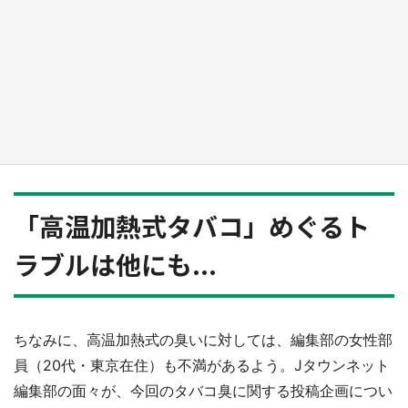
新宿駅に〝巨人用少女漫画〟が出現！？ バカ
デカサイズで、ページもめくれる『CIPHER』
『桜蘭高校ホスト部』『夏目友人帳』【～7／
26】
もっとみる
「高温加熱式タバコ」めぐるト
ラブルは他にも...
ちなみに、高温加熱式の臭いに対しては、編集部の女性部
員（20代・東京在住）も不満があるよう。Jタウンネット
編集部の面々が、今回のタバコ臭に関する投稿企画につい