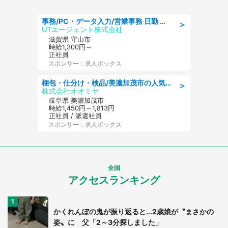
事務/PC・データ入力/営業事務 日勤 土日休み 船舶用のエンジンを扱う会社 総合事務
＞
UTエージェント株式会社
滋賀県 守山市
時給1,300円～
正社員
スポンサー：求人ボックス
梱包・仕分け・検品/美濃加茂市の人気求人仕分け/高時給/長期休暇充実
＞
株式会社オオミヤ
岐阜県 美濃加茂市
時給1,450円～1,813円
正社員 / 派遣社員
スポンサー：求人ボックス
全国
アクセスランキング
かくれんぼの鬼が振り返ると...2歳娘が〝まさかの
姿〟に 父「2～3分探しました」