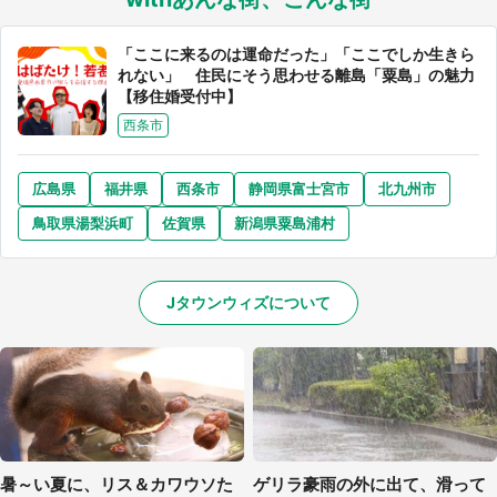
「ここに来るのは運命だった」「ここでしか生きら
れない」 住民にそう思わせる離島「粟島」の魅力
【移住婚受付中】
西条市
広島県
福井県
西条市
静岡県富士宮市
北九州市
鳥取県湯梨浜町
佐賀県
新潟県粟島浦村
Jタウンウィズについて
暑～い夏に、リス＆カワウソた
ゲリラ豪雨の外に出て、滑って