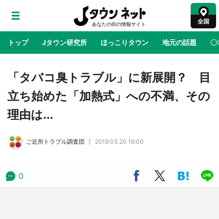
全国
トップ
Jタウン研究所
ほっこりタウン
地元の話題
〇
地域×二次元
絶景
あの時はありがとう
物語がはじ
「タバコ臭トラブル」に新展開？ 目
立ち始めた「加熱式」への不満、その
『薬屋のひとりごと』の〝舞〟の世界に入り込
理由は...
む 六本木ヒルズ展望台でコラボ、本邦初公開
の「猫猫像」も【8／1～10／26】
ご近所トラブル調査団
2019.03.20 16:00
日向翔陽＆影山飛雄が笹かまを食べる！ アニ
メ『ハイキュー！！』×老舗「鐘崎」コラボで
限定グッズも【8／1～31】
0
『小林さんちのメイドラゴン』と舞台のモデ
ル・越谷がコラボ 田んぼアートの見頃にあわ
せて企画続々【7／31～】