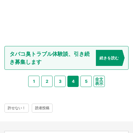
タバコ臭トラブル体験談、引き続
続きを読む
き募集します
全文
1
2
3
4
5
表示
許せない！
読者投稿