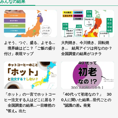
惑
みんなの結果
「○○がない街に住んでいます」住人の呟きに30万
人驚がく 何が存在しないか、あなたはわかる？
「閉所恐怖症の私は新幹線で大パニック。隣席の青
年に『手を繋いで』とお願いしたら...」 体験談に
よそう、つぐ、盛る、よそる...
大判焼き、今川焼き、回転焼
8万人感動
境界線はどこ？「ご飯の盛り
き... 結局アイツは何なのか？
付け」表現マップ
全国調査の結果がコチラ
梅田の地下街でベビーカーを押しつつ迷う私に、見
知らぬおじいさんがわざわざ声をかけてきて（兵庫
県・30代女性）
「ゾワゾワする」「本当に気持ち悪い」 道端でバ
グっちゃってた〝野生の野菜〟に6.5万人戦慄
「ホット」の一言でホットコー
「40代って初老なの？」 30
ヒー注文する人はどこに居る？
0人に聞いた結果...世代ごとの
全国調査の結果...一目瞭然の
〝認識の差〟発覚
〝答え〟出た