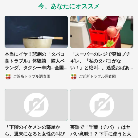
今、あなたにオススメ
本当にイヤ！悲劇の「タバコ
「スーパーのレジで突如ブチ
臭トラブル」体験談 隣人ベ
ギレ、『私のタバコがな
ランダ、タクシー車内...全国
い！』と絶叫...。迷惑おばあ
から「悲鳴」続々
さん、もう二度と来ないで」
ご近所トラブル調査団
ご近所トラブル調査団
（埼玉県・30代女性）
都道府選択
「下階のイケメンの部屋か
英語で「千葉（チバ）」はヤ
ら、週末になると女性の叫び
バい意味！？ 下手に使うと大