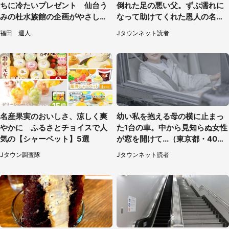
ちに冷たいプレゼント 仙台う
倒れた足の悪い父。ずぶ濡れに
みの杜水族館の企画がやさしい
なって助けてくれた恩人の名前
【7／31～8／23】
も聞かず...
福田 週人
Jタウンネット読者
名産果実のおいしさ、涼しく爽
幼い私を抱える母の横に止まっ
やかに ふるさとチョイスで人
た1台の車。中から見知らぬ女性
気の【シャーベット】5選
が窓を開けて...（東京都・40代
男性）
Jタウン調査隊
Jタウンネット読者