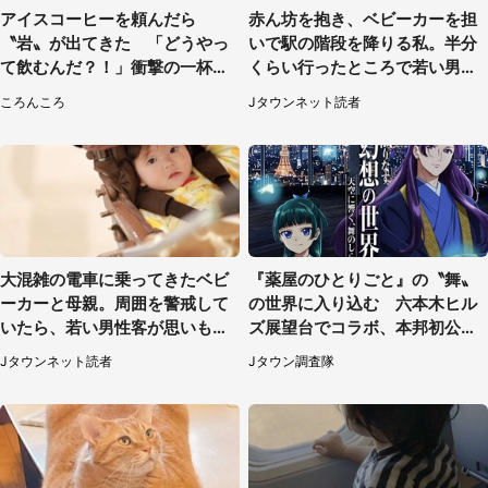
アイスコーヒーを頼んだら
赤ん坊を抱き、ベビーカーを担
〝岩〟が出てきた 「どうやっ
いで駅の階段を降りる私。半分
て飲むんだ？！」衝撃の一杯が
くらい行ったところで若い男性
話題
が...（埼玉県・50代女性）
ころんころ
Jタウンネット読者
大混雑の電車に乗ってきたベビ
『薬屋のひとりごと』の〝舞〟
ーカーと母親。周囲を警戒して
の世界に入り込む 六本木ヒル
いたら、若い男性客が思いもよ
ズ展望台でコラボ、本邦初公開
らぬ行動に（東京都・50代女
の「猫猫像」も【8／1～10／2
Jタウンネット読者
Jタウン調査隊
性）
6】