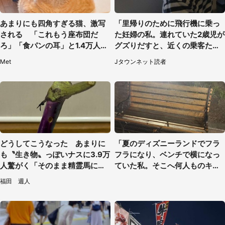
あまりにも四角すぎる猫、激写
「里帰りのために飛行機に乗っ
される 「これもう座布団だ
た妊婦の私。連れていた2歳児が
ろ」「食パンの耳」と1.4万人困
グズりだすと、近くの乗客たち
惑
が」（愛知県・40代女性）
Met
Jタウンネット読者
どうしてこうなった あまりに
「夏のディズニーランドでフラ
も〝生き物〟っぽいナスに3.9万
フラになり、ベンチで横になっ
人驚がく「そのまま精霊馬に使
ていた私。そこへ何人ものキャ
えそう」
ストがやってきて」（埼玉県・2
福田 週人
0代女性）