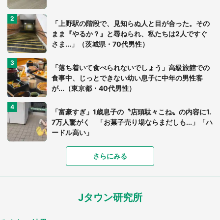
「上野駅の階段で、見知らぬ人と目が合った。その
まま『やるか？』と尋ねられ、私たちは2人ですぐ
さま...」（茨城県・70代男性）
「落ち着いて食べられないでしょう」高級旅館での
食事中、じっとできない幼い息子に中年の男性客
が...（東京都・40代男性）
「富豪すぎ」1歳息子の〝店頭駄々こね〟の内容に1.
7万人驚がく 「お菓子売り場ならまだしも...」「ハ
ードル高い」
さらにみる
あまりにも四角すぎる猫、激写される 「これもう
座布団だろ」「食パンの耳」と1.4万人困惑
Jタウン研究所
家に〝デカい蛾〟が居座り続けて3日間...ビビり続
けた住人 判明した〝まさかの正体〟に14万人も困