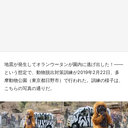
日向翔陽＆影山飛雄が笹かまを食べる！ アニ
メ『ハイキュー！！』×老舗「鐘崎」コラボで
限定グッズも【8／1～31】
もっとみる
地震が発生してオランウータンが園内に逃げ出した！――
という想定で、動物脱出対策訓練が2019年2月22日、多
摩動物公園（東京都日野市）で行われた。訓練の様子は、
こちらの写真の通りだ。