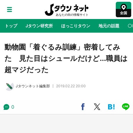
全国
トップ
Jタウン研究所
ほっこりタウン
地元の話題
〇
地域×二次元
絶景
あの時はありがとう
物語がはじ
動物園「着ぐるみ訓練」密着してみ
た 見た目はシュールだけど...職員は
鳥取・境港「ゲゲゲの妖怪楽園」限定だった鬼
超マジだった
太郎グッズ買える 銀座・博品館TOY PARKへ
急げ【8／8～31】
Jタウンネット編集部
2019.02.22 20:00
ラプラス・ダークネスが栃木県を征服！？ 県
公式プロモ動画で「聖地」が生産されてます
【7／31～1／31】
0
『薬屋のひとりごと』の〝舞〟の世界に入り込
む 六本木ヒルズ展望台でコラボ、本邦初公開
の「猫猫像」も【8／1～10／26】