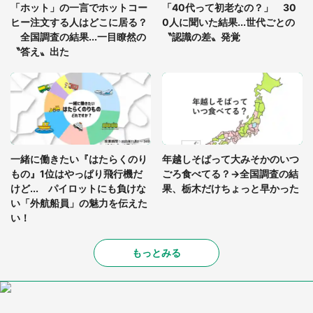
「ホット」の一言でホットコー
「40代って初老なの？」 30
（山口県・30代女性）
ヒー注文する人はどこに居る？
0人に聞いた結果...世代ごとの
全国調査の結果...一目瞭然の
〝認識の差〟発覚
〝答え〟出た
一緒に働きたい『はたらくのり
年越しそばって大みそかのいつ
もの』1位はやっぱり飛行機だ
ごろ食べてる？→全国調査の結
けど... パイロットにも負けな
果、栃木だけちょっと早かった
い「外航船員」の魅力を伝えた
い！
もっとみる