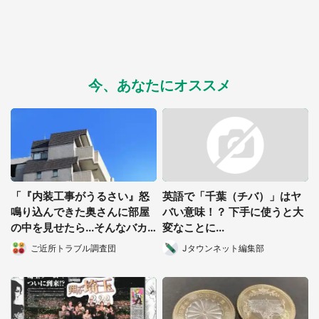
今、あなたにオススメ
「『内装工事がうるさい』怒
英語で「千葉（チバ）」はヤ
鳴り込んできた奥さんに部屋
バい意味！？ 下手に使うと大
の中を見せたら...そんなバカ
変なことに...
な！」（都道府県・年齢不
ご近所トラブル調査団
Jタウンネット編集部
明）