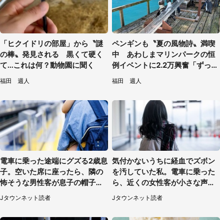
「ヒクイドリの部屋」から〝謎
ペンギンも〝夏の風物詩〟満喫
の棒〟発見される 黒くて硬く
中 あわしまマリンパークの恒
て...これは何？動物園に聞く
例イベントに2.2万興奮「ずっと
見てたい」
福田 週人
福田 週人
電車に乗った途端にグズる2歳息
気付かないうちに経血でズボン
子。空いた席に座ったら、隣の
を汚していた私。電車に乗った
怖そうな男性客が息子の帽子に
ら、近くの女性客が小さな声で
手を伸ばし（千葉県・40代女
（千葉県・10代女性）
Jタウンネット読者
Jタウンネット読者
性）