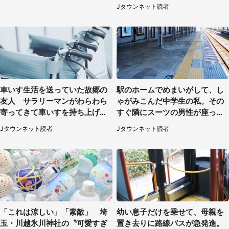
たものは（福岡県・30代女性）
Jタウンネット読者
車いす生活を送っていた故郷の
駅のホームでめまいがして、し
友人 サラリーマンがわらわら
ゃがみこんだ中学生の私。その
寄ってきて車いすを持ち上げ連
すぐ隣にスーツの男性が座って
れて行った（福岡県・60代女
きて（千葉県・20代女性）
Jタウンネット読者
Jタウンネット読者
性）
「これは涼しい」「素敵」 埼
幼い息子だけを乗せて、母親を
玉・川越氷川神社の〝可愛すぎ
置き去りに路線バスが急発進。