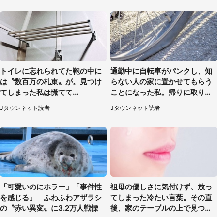
トイレに忘れられてた鞄の中に
通勤中に自転車がパンクし、知
は〝数百万の札束〟が。見つけ
らない人の家に置かせてもらう
てしまった私は慌てて...
ことになった私。帰りに取りに
行くと、なんと...（東京都・40
Jタウンネット読者
Jタウンネット読者
代女性）
「可愛いのにホラー」「事件性
祖母の優しさに気付けず、放っ
を感じる」 ふわふわアザラシ
てしまった冷たい言葉。その直
の〝赤い異変〟に3.2万人戦慄
後、家のテーブルの上で見つけ