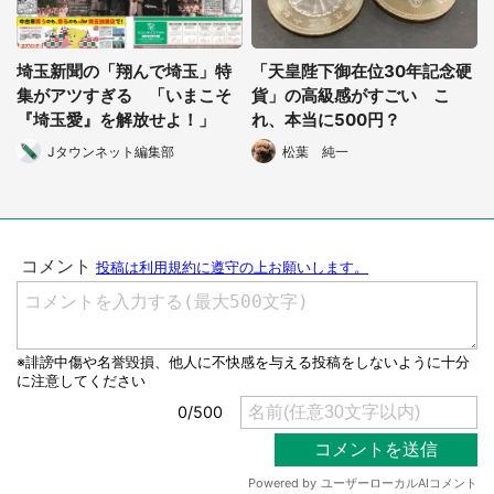
埼玉新聞の「翔んで埼玉」特
「天皇陛下御在位30年記念硬
集がアツすぎる 「いまこそ
貨」の高級感がすごい こ
『埼玉愛』を解放せよ！」
れ、本当に500円？
Jタウンネット編集部
松葉 純一
都道府選択