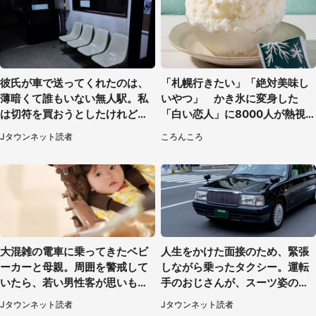
彼氏が車で送ってくれたのは、
「札幌行きたい」「絶対美味し
薄暗くて誰もいない無人駅。私
いやつ」 かき氷に変身した
は切符を買おうとしたけれど
「白い恋人」に8000人が熱視
（山形県・20代女性）
線【期間限定】
Jタウンネット読者
ころんころ
大混雑の電車に乗ってきたベビ
人生をかけた面接のため、緊張
ーカーと母親。周囲を警戒して
しながら乗ったタクシー。運転
いたら、若い男性客が思いもよ
手のおじさんが、スーツ姿の私
らぬ行動に（東京都・50代女
を見て...（福岡県・30代女性）
Jタウンネット読者
Jタウンネット読者
性）