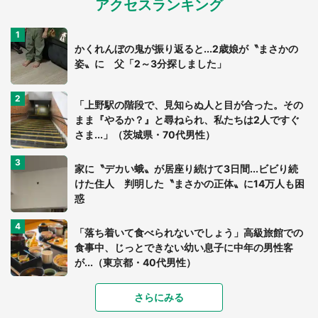
アクセスランキング
かくれんぼの鬼が振り返ると...2歳娘が〝まさかの
姿〟に 父「2～3分探しました」
「上野駅の階段で、見知らぬ人と目が合った。その
まま『やるか？』と尋ねられ、私たちは2人ですぐ
さま...」（茨城県・70代男性）
家に〝デカい蛾〟が居座り続けて3日間...ビビり続
けた住人 判明した〝まさかの正体〟に14万人も困
惑
「落ち着いて食べられないでしょう」高級旅館での
食事中、じっとできない幼い息子に中年の男性客
が...（東京都・40代男性）
「富豪すぎ」1歳息子の〝店頭駄々こね〟の内容に1.
さらにみる
7万人驚がく 「お菓子売り場ならまだしも...」「ハ