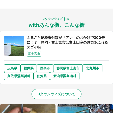
Jタウンウィズ
withあんな街、こんな街
選択する
ふるさと納税寄付額が「アレ」のおかげで300倍
に！？ 静岡・富士宮市は富士山産の魅力あふれる
スゴイ街
富士宮市
広島県
福井県
西条市
静岡県富士宮市
北九州市
鳥取県湯梨浜町
佐賀県
新潟県粟島浦村
Jタウンウィズについて