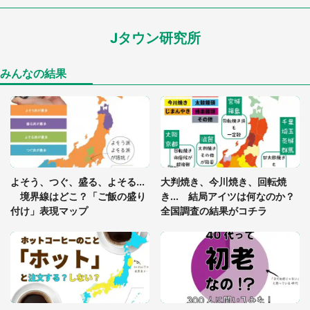
ードル高い」
Jタウン研究所
「閉所恐怖症の私は新幹線で大パニック。隣席の青
年に『手を繋いで』とお願いしたら...」 体験談に
8万人感動
みんなの結果
「ゾワゾワする」「本当に気持ち悪い」 道端でバ
グっちゃってた〝野生の野菜〟に6.5万人戦慄
あまりにも四角すぎる猫、激写される 「これもう
よそう、つぐ、盛る、よそる...
大判焼き、今川焼き、回転焼
座布団だろ」「食パンの耳」と1.4万人困惑
境界線はどこ？「ご飯の盛り
き... 結局アイツは何なのか？
付け」表現マップ
全国調査の結果がコチラ
「修学旅行に途中参加する娘を送って行ったら、真
っ暗な道で遭難状態。なんとか見つけた民家に助け
を求めると、住人の男性が...」
「孫にあげると思って、あなたにこれをあげる」
真夏の山道で見知らぬお婆さんに握らされたもの