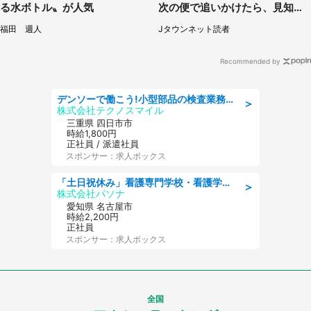
る水ボトル〟が人気
次の便で追いかけたら、見知ら
ぬ若い女性が（京都府・60代女
福田 週人
Jタウンネット読者
性）
Recommended by
デンソーで働こう!小型部品の検査業務 denso aichi
＞
株式会社テクノスマイル
三重県 四日市市
時給1,800円
正社員 / 派遣社員
スポンサー：求人ボックス
「土日祝休み」看護専門学校・看護学部での教員業務/高時給/要資格:保健師、正看護師
＞
株式会社パソナ
愛知県 名古屋市
時給2,200円
正社員
スポンサー：求人ボックス
全国