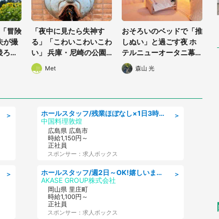
「冒険
「夜中に見たら失神す
おそろいのベッドで「推
夫が撮
る」「こわいこわいこわ
しぬい」と過ごす夜 ホ
後ろ
い」 兵庫・尼崎の公園
テルニューオータニ幕張
4.8万
に佇む〝謎すぎる顔〟に
で「ぬい活宿泊プラン」
Met
森山 光
1.3万人戦慄
開始【8/8~3/31】
ホールスタッフ/残業ほぼなし×1日3時間〜勤務OK!フォロー体制も充実/広島県/広島市南区
＞
＞
中国料理敦煌
広島県 広島市
時給1,150円～
正社員
スポンサー：求人ボックス
ホールスタッフ/週2日～OK!嬉しいまかない付き/岡山県/浅口郡里庄町
＞
＞
AKASE GROUP株式会社
岡山県 里庄町
時給1,100円～
正社員
スポンサー：求人ボックス