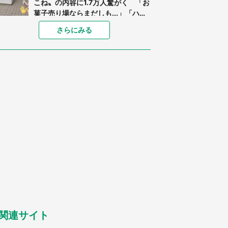
こね〟の内容に1.7万人驚がく 「お
菓子売り場ならまだしも...」「ハー
ドル高い」
「閉所恐怖症の私は新幹線で大パニ
さらにみる
ック。隣席の青年に『手を繋いで』
とお願いしたら...」 体験談に8万
人感動
「ゾワゾワする」「本当に気持ち悪
い」 道端でバグっちゃってた〝野
生の野菜〟に6.5万人戦慄
あまりにも四角すぎる猫、激写され
る 「これもう座布団だろ」「食パ
ンの耳」と1.4万人困惑
「修学旅行に途中参加する娘を送っ
て行ったら、真っ暗な道で遭難状
態。なんとか見つけた民家に助けを
求めると、住人の男性が...」
「孫にあげると思って、あなたにこ
れをあげる」 真夏の山道で見知ら
ぬお婆さんに握らされたもの（山口
県・30代女性）
関連サイト