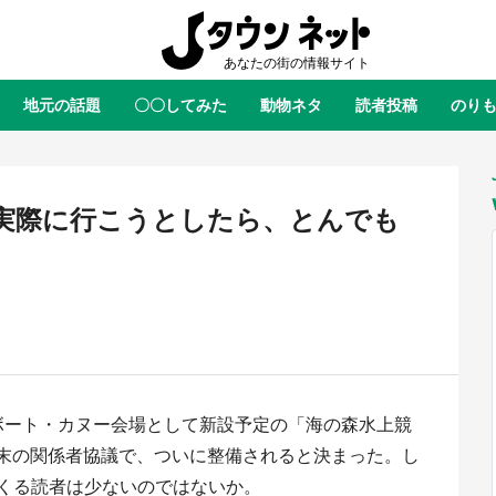
地元の話題
〇〇してみた
動物ネタ
読者投稿
のり
全国
全国
北海道
北海道
元
絶景
あの時はありがとう
物語がはじまる町へ
ふ
青森
岩手
宮城
秋田
東北
実際に行こうとしたら、とんでも
茨城
栃木
群馬
埼玉
関東
新潟
山梨
長野
甲信越
岐阜
静岡
愛知
三重
東海
富山
石川
福井
北陸
滋賀
京都
大阪
兵庫
関西
のボート・カヌー会場として新設予定の「海の森水上競
鳥取
島根
岡山
広島
中国
屋のひとりごと』の〝舞〟の世界
日向翔陽＆影山飛雄が笹かまを食
月末の関係者協議で、ついに整備されると決まった。し
り込む 六本木ヒルズ展望台でコ
る！ アニメ『ハイキュー！！』
徳島
香川
愛媛
高知
四国
くる読者は少ないのではないか。
、本邦初公開の「猫猫像」も【8
舗「鐘崎」コラボで限定グッズも