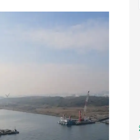
福岡
佐賀
長崎
熊本
～10／26】
九州
／1～31】
もっとみる
選択