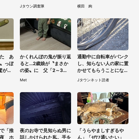
せて企
でコラボ、本邦初公開の
づくり・匠の技の祭典 2
Jタウン調査隊
横田 絢
】
「猫猫像」も【8／1～1
026」【7／31～8／2】
0／26】
た あ
かくれんぼの鬼が振り返
通勤中に自転車がパンク
〟っぽ
ると...2歳娘が〝まさか
し、知らない人の家に置
驚がく
の姿〟に 父「2～3分
かせてもらうことになっ
に使え
探しました」
た私。帰りに取りに行く
Met
Jタウンネット読者
と、なんと...（東京都・
40代女性）
で「推
夜のお寺で見知らぬ男に
「うらやましすぎるや
夜 ホ
話しかけられた私。手を
ん」「ぜひ通いたい」