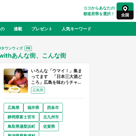
ココからあなたの
都道府県を選択！
全国
もの
連載
プレゼント
人気キーワード
Jタウンウィズ
withあんな街、こんな街
るさと納税
山形
福島
千葉
東京
神奈川
いろんな「ウマイ！」集ま
ってます 「日本三大酒ど
ころ」広島を味わうチャン
スが到来中
広島県
広島県
福井県
西条市
奈良
和歌山
静岡県富士宮市
北九州市
山口
べ
『小林さんちのメイドラゴン』と舞台
鳥取県湯梨浜町
佐賀県
×老
のモデル・越谷がコラボ 田んぼアー
【8
トの見頃にあわせて企画続々【7／31
新潟県粟島浦村