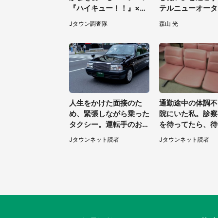
『ハイキュー！！』×老
テルニューオータ
舗「鐘崎」コラボで限定
で「ぬい活宿泊プ
Jタウン調査隊
森山 光
グッズも【8／1～31】
開始【8／8～3／
人生をかけた面接のた
通勤途中の体調不
め、緊張しながら乗った
院にいた私。診察
タクシー。運転手のおじ
を待ってたら、待
さんが、スーツ姿の私を
老人たちが（千葉
Jタウンネット読者
Jタウンネット読者
見て...（福岡県・30代
0代男性）
女性）