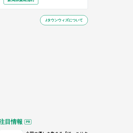
大分
宮崎
鹿児島
沖縄
～】
Jタウンウィズについて
する
注目情報