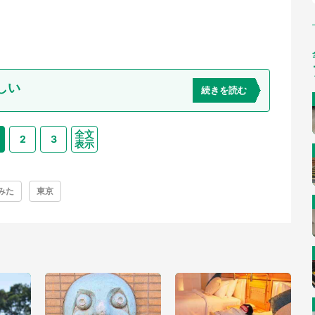
しい
続きを読む
全文
2
3
表示
みた
東京