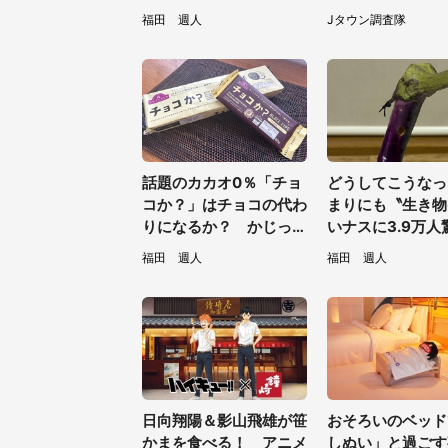
は何？動物園に聞く
ートの見頃にあわ
福田 週人
Jタウン調査隊
画続々【7／31～
話題のカカオ0％「チョ
どうしてこうなっ
コか？」はチョコの代わ
まりにも〝生き物
りになるか？ かじった
いナスに3.9万人
り溶かしたりして食べて
「そのまま精霊馬
福田 週人
福田 週人
みた
そう」
日向翔陽＆影山飛雄が笹
おそろいのベッド
かまを食べる！ アニメ
しぬい」と過ごす