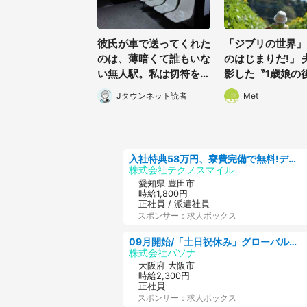
彼氏が車で送ってくれた
「ジブリの世界」
のは、薄暗くて誰もいな
のはじまりだ!」 
い無人駅。私は切符を買
影した〝1歳娘の
おうとしたけれど(山形
姿〟が良すぎて...
Jタウンネット読者
Met
県・20代女性)
人感激
入社特典58万円、寮費完備で無料!デンソーで働こう!自動車工場で小型部品の検査業務 denso aichi
株式会社テクノスマイル
愛知県 豊田市
時給1,800円
正社員 / 派遣社員
スポンサー：求人ボックス
09月開始/「土日祝休み」グローバル企業での産業保健のお仕事/保健師/高時給/残業なし/服装自由
株式会社パソナ
大阪府 大阪市
時給2,300円
正社員
スポンサー：求人ボックス