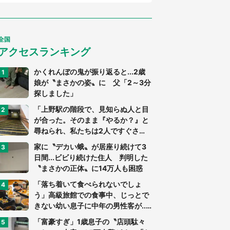
全国
アクセスランキング
かくれんぼの鬼が振り返ると...2歳
娘が〝まさかの姿〟に 父「2～3分
探しました」
「上野駅の階段で、見知らぬ人と目
が合った。そのまま『やるか？』と
尋ねられ、私たちは2人ですぐさ
ま...」（茨城県・70代男性）
家に〝デカい蛾〟が居座り続けて3
日間...ビビり続けた住人 判明した
〝まさかの正体〟に14万人も困惑
「落ち着いて食べられないでしょ
う」高級旅館での食事中、じっとで
きない幼い息子に中年の男性客が...
（東京都・40代男性）
「富豪すぎ」1歳息子の〝店頭駄々