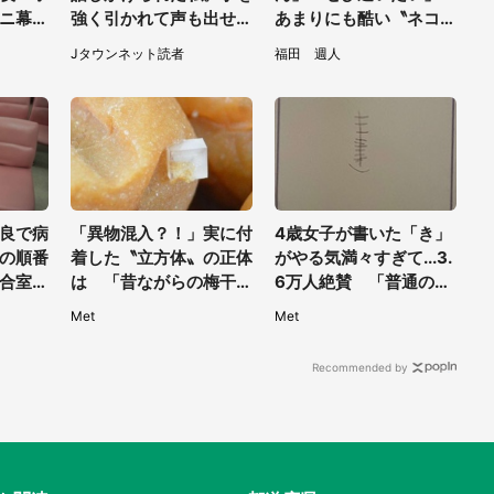
ニ幕張
強く引かれて声も出せ
あまりにも酷い〝ネコハ
ラン」
ず...（東京都・40代女
ラ〟受けられる喫茶店に
Jタウンネット読者
福田 週人
31】
性）
5.3万人驚がく
良で病
「異物混入？！」実に付
4歳女子が書いた「き」
の順番
着した〝立方体〟の正体
がやる気満々すぎて...3.
合室の
は 「昔ながらの梅干
6万人絶賛 「普通のよ
県・5
し」作る企業が語る真相
り強そう」「きき迫る」
Met
Met
Recommended by