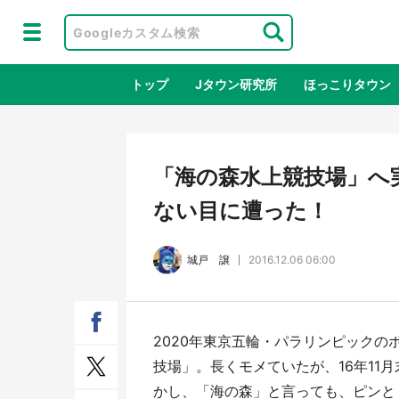
トップ
Jタウン研究所
ほっこりタウン
地域×二次
「海の森水上競技場」へ
ない目に遭った！
城戸 譲
2016.12.06 06:00
2020年東京五輪・パラリンピック
ラプラス・ダークネスが栃木県を征
『薬
技場」。長くモメていたが、16年11
服！？ 県公式プロモ動画で「聖地」
に入
かし、「海の森」と言っても、ピンと
が生産されてます【7／31～1／31】
ラボ