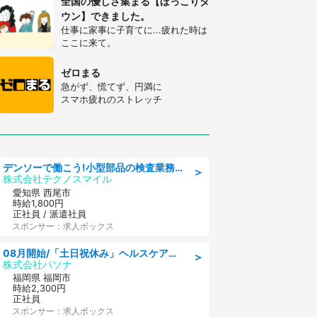
全国の優しさ集まる【ほっこりタ
ウン】できました。
仕事に家事に子育てに...疲れた時は
ここに来て。
ゼロまる
急がず、慌てず、円満に
スマホ疲れのストレッチ
デンソーで働こう!小型部品の検査業務 denso aichi
＞
株式会社テクノスマイル
愛知県 西尾市
時給1,800円
正社員 / 派遣社員
スポンサー：求人ボックス
08月開始/「土日祝休み」ヘルスケア業界の産業保健師/高時給/未経験OK/要資格:保健師、正看護師
＞
株式会社パソナ
福岡県 福岡市
時給2,300円
正社員
スポンサー：求人ボックス