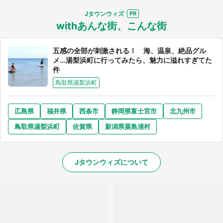
Jタウンウィズ
withあんな街、こんな街
五感の全部が刺激される！ 海、温泉、絶品グル
メ...湯梨浜町に行ってみたら、魅力に溢れすぎてた
件
鳥取県湯梨浜町
広島県
福井県
西条市
静岡県富士宮市
北九州市
鳥取県湯梨浜町
佐賀県
新潟県粟島浦村
Jタウンウィズについて