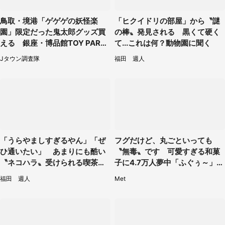
鳥取・境港「ゲゲゲの妖怪楽
「ヒクイドリの部屋」から〝謎
園」限定だった鬼太郎グッズ買
の棒〟発見される 黒くて硬く
える 銀座・博品館TOY PARK
て...これは何？動物園に聞く
へ急げ【8／8～31】
Jタウン調査隊
福田 週人
「うらやましすぎるやん」「ぜ
フグだけど、丸ごといっても
ひ通いたい」 あまりにも酷い
〝無毒〟です 可愛すぎる和菓
〝ネコハラ〟受けられる喫茶店
子に4.7万人夢中「ふぐぅ～」
に5.3万人驚がく
「職人の技ですね」
福田 週人
Met