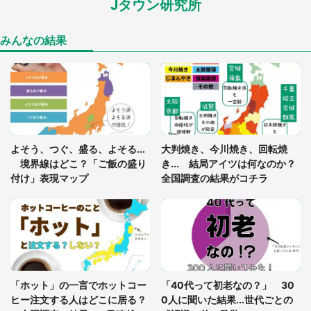
Jタウン研究所
「孫にあげると思って、あなたにこれをあげる」
真夏の山道で見知らぬお婆さんに握らされたもの
（山口県・30代女性）
みんなの結果
「ゾワゾワする」「本当に気持ち悪い」 道端でバ
グっちゃってた〝野生の野菜〟に6.5万人戦慄
「閉所恐怖症の私は新幹線で大パニック。隣席の青
年に『手を繋いで』とお願いしたら...」 体験談に
よそう、つぐ、盛る、よそる...
大判焼き、今川焼き、回転焼
8万人感動
境界線はどこ？「ご飯の盛り
き... 結局アイツは何なのか？
付け」表現マップ
全国調査の結果がコチラ
「富豪すぎ」1歳息子の〝店頭駄々こね〟の内容に1.
7万人驚がく 「お菓子売り場ならまだしも...」「ハ
ードル高い」
あまりにも四角すぎる猫、激写される 「これもう
座布団だろ」「食パンの耳」と1.4万人困惑
「ホット」の一言でホットコー
「40代って初老なの？」 30
ヒー注文する人はどこに居る？
0人に聞いた結果...世代ごとの