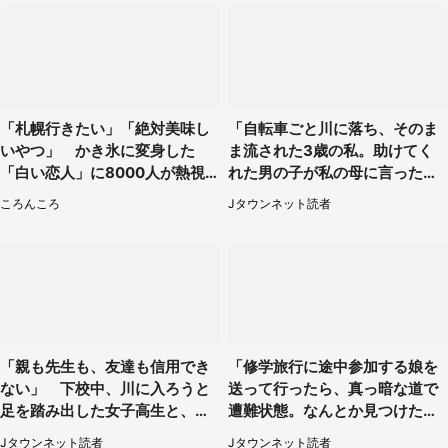
「札幌行きたい」「絶対美味し
「自転車ごと川に落ち、そのま
いやつ」 かき氷に変身した
ま流された3歳の私。助けてく
「白い恋人」に8000人が熱視
れた男の子が私の母に言ったの
線【期間限定】
は...」（千葉県・20代女性）
ころんころ
Jタウンネット読者
「親も先生も、友達も信用でき
「修学旅行に途中参加する娘を
ない」 下校中、川に入ろうと
送って行ったら、真っ暗な道で
足を踏み出した女子高生と、彼
遭難状態。なんとか見つけた民
女を止めた予想外の存在
家に助けを求めると、住人の男
Jタウンネット読者
Jタウンネット読者