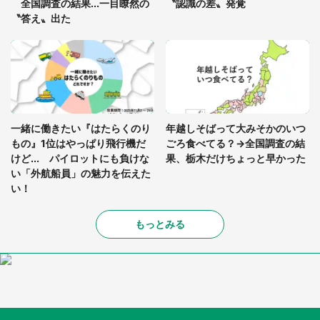
全国調査の結果...一目瞭然の
〝認識の差〟発覚
〝答え〟出た
一緒に働きたい『はたらくのり
年越しそばって大みそかのいつ
もの』1位はやっぱり飛行機だ
ごろ食べてる？→全国調査の結
けど... パイロットにも負けな
果、栃木だけちょっと早かった
い「外航船員」の魅力を伝えた
い！
もっとみる