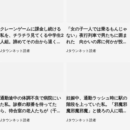
クレーンゲームに課金し続ける
「女の子一人では乗るもんじゃ
私を、チラチラ見てくる中学生2
ない」夜行列車で男たちに囲ま
人組。諦めてその台から退く
れた 向かいの席に何かが投げ
と、後ろから声が（東京都・40
られて（秋田県・60代女性）
Jタウンネット読者
Jタウンネット読者
代女性）
通勤途中の体調不良で病院にい
妊娠中、通勤ラッシュ時に駅の
た私。診察の順番を待ってた
階段を上っていた私。「邪魔邪
ら、待合室の老人たちが（千葉
魔邪魔邪魔」と後ろの人に唱え
県・50代男性）
られて（神奈川県・30代女性）
Jタウンネット読者
Jタウンネット読者