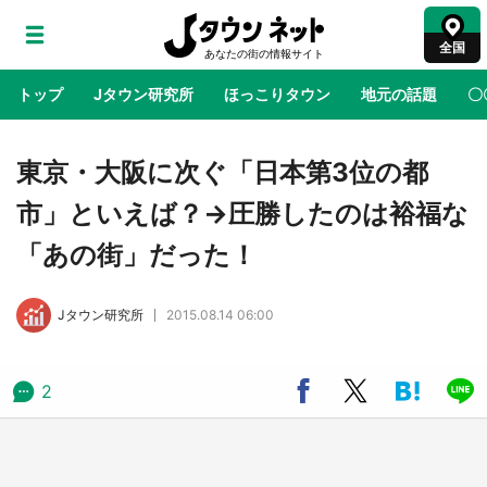
全国
トップ
Jタウン研究所
ほっこりタウン
地元の話題
〇
地域×二次元
絶景
あの時はありがとう
物語がはじ
東京・大阪に次ぐ「日本第3位の都
市」といえば？→圧勝したのは裕福な
アニメ『はたらく細胞』と神奈川県の3度目コ
「あの街」だった！
ラボ 作品の世界観通じて「小児がん」学べる
【8／10～31※平日限定】
Jタウン研究所
2015.08.14 06:00
鳥取・境港「ゲゲゲの妖怪楽園」限定だった鬼
太郎グッズ買える 銀座・博品館TOY PARKへ
急げ【8／8～31】
2
ラプラス・ダークネスが栃木県を征服！？ 県
公式プロモ動画で「聖地」が生産されてます
【7／31～1／31】