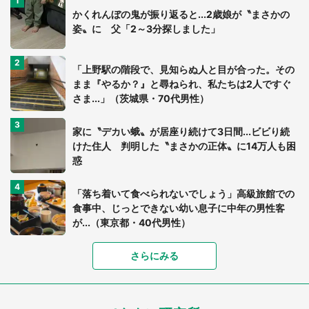
かくれんぼの鬼が振り返ると...2歳娘が〝まさかの
姿〟に 父「2～3分探しました」
「上野駅の階段で、見知らぬ人と目が合った。その
まま『やるか？』と尋ねられ、私たちは2人ですぐ
さま...」（茨城県・70代男性）
家に〝デカい蛾〟が居座り続けて3日間...ビビり続
けた住人 判明した〝まさかの正体〟に14万人も困
惑
「落ち着いて食べられないでしょう」高級旅館での
食事中、じっとできない幼い息子に中年の男性客
が...（東京都・40代男性）
さらにみる
「可愛いのにホラー」「事件性を感じる」 ふわふ
わアザラシの〝赤い異変〟に3.2万人戦慄