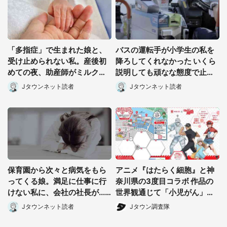
「多指症」で生まれた娘と、
バスの運転手が小学生の私を
受け止められない私。産後初
降ろしてくれなかった いくら
めての夜、助産師がミルクを
説明しても頑なな態度で止め
あげてるのを見て...(静岡県・
られ(北海道・50代女性)
Jタウンネット読者
Jタウンネット読者
20代女性)
保育園から次々と病気をもら
アニメ『はたらく細胞』と神
ってくる娘。満足に仕事に行
奈川県の3度目コラボ 作品の
けない私に、会社の社長が...
世界観通じて「小児がん」学
(宮城県・30代女性)
べる【8/10~31※平日限定】
Jタウンネット読者
Jタウン調査隊