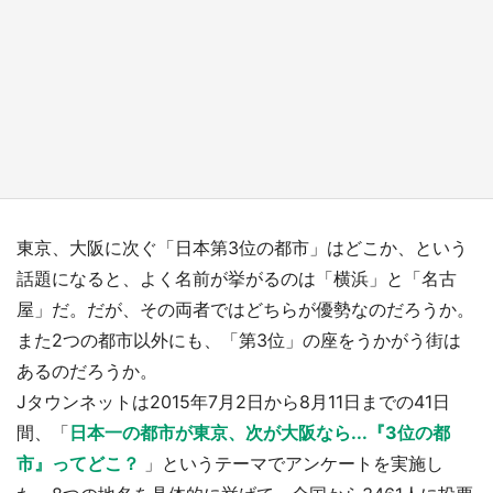
『薬屋のひとりごと』の〝舞〟の世界に入り込
む 六本木ヒルズ展望台でコラボ、本邦初公開
の「猫猫像」も【8／1～10／26】
もっとみる
東京、大阪に次ぐ「日本第3位の都市」はどこか、という
話題になると、よく名前が挙がるのは「横浜」と「名古
屋」だ。だが、その両者ではどちらが優勢なのだろうか。
また2つの都市以外にも、「第3位」の座をうかがう街は
あるのだろうか。
Jタウンネットは2015年7月2日から8月11日までの41日
間、「
日本一の都市が東京、次が大阪なら...『3位の都
市』ってどこ？
」というテーマでアンケートを実施し