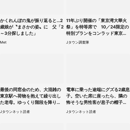
かくれんぼの鬼が振り返ると...2
11年ぶり開催の「東京湾大華火
歳娘が〝まさかの姿〟に 父「2
祭」を特等席で 10／24限定の
～3分探しました」
特別プランをコンラッド東京が
販売【8／3～10／16】
Met
Jタウン調査隊
最後の同窓会のため、大混雑の
電車に乗った途端にグズる2歳息
東京駅へ荷物を抱えて繰り出し
子。空いた席に座ったら、隣の
た老母。ゆっくり階段を降りて
怖そうな男性客が息子の帽子に
たらスーツの男性が（東京都・
手を伸ばし（千葉県・40代女
Jタウンネット読者
Jタウンネット読者
50代女性）
性）