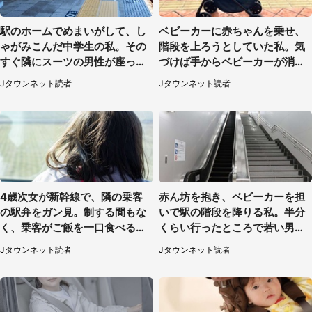
駅のホームでめまいがして、し
ベビーカーに赤ちゃんを乗せ、
ゃがみこんだ中学生の私。その
階段を上ろうとしていた私。気
すぐ隣にスーツの男性が座って
づけば手からベビーカーが消え
きて（千葉県・20代女性）
ていて（神奈川県・60代女性）
Jタウンネット読者
Jタウンネット読者
4歳次女が新幹線で、隣の乗客
赤ん坊を抱き、ベビーカーを担
の駅弁をガン見。制する間もな
いで駅の階段を降りる私。半分
く、乗客がご飯を一口食べると
くらい行ったところで若い男性
（茨城県・50代女性）
が...（埼玉県・50代女性）
Jタウンネット読者
Jタウンネット読者