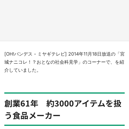
『小林さんちのメイドラゴン』と舞台のモデ
ル・越谷がコラボ 田んぼアートの見頃にあわ
せて企画続々【7／31～】
もっとみる
[OH!バンデス - ミヤギテレビ] 2014年11月18日放送の「宮
城ナニコレ！？おとなの社会科見学」のコーナーで、を紹
介していました。
創業61年 約3000アイテムを扱
う食品メーカー