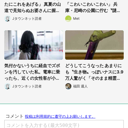
都道府選択
たにこれをあげる」 真夏の山
「こわいこわいこわい」 兵
道で見知らぬお婆さんに握ら
庫・尼崎の公園に佇む〝謎す
されたもの(山口県・30代女
ぎる顔〟に1.3万人戦慄
Jタウンネット読者
Met
性)
気付かないうちに経血でズボ
どうしてこうなった あまりに
ンを汚していた私。電車に乗
も〝生き物〟っぽいナスに3.9
ったら、近くの女性客が小さ
万人驚がく「そのまま精霊馬
な声で(千葉県・10代女性)
に使えそう」
Jタウンネット読者
福田 週人
選択する