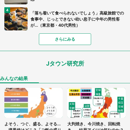
「落ち着いて食べられないでしょう」高級旅館での
食事中、じっとできない幼い息子に中年の男性客
が...（東京都・40代男性）
「富豪すぎ」1歳息子の〝店頭駄々こね〟の内容に1.
さらにみる
7万人驚がく 「お菓子売り場ならまだしも...」「ハ
ードル高い」
Jタウン研究所
あまりにも四角すぎる猫、激写される 「これもう
座布団だろ」「食パンの耳」と1.4万人困惑
みんなの結果
「閉所恐怖症の私は新幹線で大パニック。隣席の青
年に『手を繋いで』とお願いしたら...」 体験談に
8万人感動
「ゾワゾワする」「本当に気持ち悪い」 道端でバ
よそう、つぐ、盛る、よそる...
大判焼き、今川焼き、回転焼
グっちゃってた〝野生の野菜〟に6.5万人戦慄
境界線はどこ？「ご飯の盛り
き... 結局アイツは何なのか？