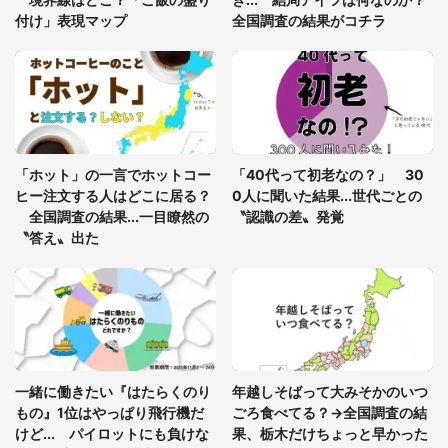
付け」表現マップ
全国調査の結果がコチラ
「○○がない街に住んでいます」住人の呟きに30万
人驚がく 何が存在しないか、あなたはわかる？
「修学旅行に途中参加する娘を送って行ったら、真
っ暗な道で遭難状態。なんとか見つけた民家に助け
「ホット」の一言でホットコー
「40代って初老なの？」 30
を求めると、住人の男性が...」
ヒー注文する人はどこに居る？
0人に聞いた結果...世代ごとの
全国調査の結果...一目瞭然の
〝認識の差〟発覚
〝答え〟出た
一緒に働きたい『はたらくのり
年越しそばって大みそかのいつ
もの』1位はやっぱり飛行機だ
ごろ食べてる？→全国調査の結
けど... パイロットにも負けな
果、栃木だけちょっと早かった