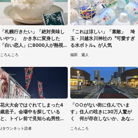
「札幌行きたい」「絶対美味し
「これは涼しい」「素敵」 埼
いやつ」 かき氷に変身した
玉・川越氷川神社の〝可愛すぎ
「白い恋人」に8000人が熱視
る水ボトル〟が人気
線【期間限定】
ころんころ
福田 週人
花火大会ではぐれてしまった4
「○○がない街に住んでいま
歳息子。会場中を探している
す」住人の呟きに30万人驚が
と、トイレ前で見知らぬ男性に
く 何が存在しないか、あなた
（東京都・女性）
はわかる？
Jタウンネット読者
ころんころ