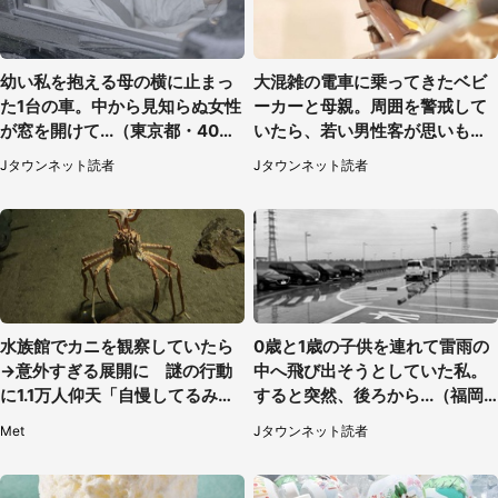
幼い私を抱える母の横に止まっ
大混雑の電車に乗ってきたベビ
た1台の車。中から見知らぬ女性
ーカーと母親。周囲を警戒して
が窓を開けて...（東京都・40代
いたら、若い男性客が思いもよ
男性）
らぬ行動に（東京都・50代女
Jタウンネット読者
Jタウンネット読者
性）
水族館でカニを観察していたら
0歳と1歳の子供を連れて雷雨の
→意外すぎる展開に 謎の行動
中へ飛び出そうとしていた私。
に1.1万人仰天「自慢してるみた
すると突然、後ろから...（福岡
い」
県・30代女性）
Met
Jタウンネット読者