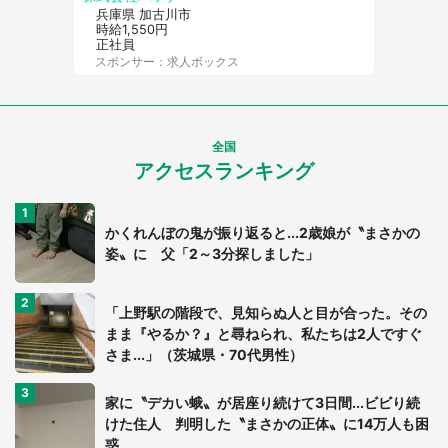
兵庫県 加古川市
時給1,550円
正社員
スポンサー：求人ボックス
全国
アクセスランキング
かくれんぼの鬼が振り返ると...2歳娘が〝まさかの
姿〟に 父「2～3分探しました」
「上野駅の階段で、見知らぬ人と目が合った。その
まま『やるか？』と尋ねられ、私たちは2人ですぐ
さま...」（茨城県・70代男性）
家に〝デカい蛾〟が居座り続けて3日間...ビビり続
けた住人 判明した〝まさかの正体〟に14万人も困
惑