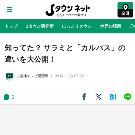
全国
トップ
Jタウン研究所
ほっこりタウン
地元の話題
〇
地域×二次元
絶景
あの時はありがとう
物語がはじ
知ってた？ サラミと「カルパス」の
違いを大公開！
ラプラス・ダークネスが栃木県を征服！？ 県
公式プロモ動画で「聖地」が生産されてます
ご当地テレビ視聴隊
2014.11.30 07:32
【7／31～1／31】
『薬屋のひとりごと』の〝舞〟の世界に入り込
0
む 六本木ヒルズ展望台でコラボ、本邦初公開
の「猫猫像」も【8／1～10／26】
日向翔陽＆影山飛雄が笹かまを食べる！ アニ
メ『ハイキュー！！』×老舗「鐘崎」コラボで
限定グッズも【8／1～31】