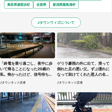
鳥取県湯梨浜町
佐賀県
新潟県粟島浦村
Jタウンウィズについて
「終電を乗り過ごし、夜中に歩
ゲリラ豪雨の外に出て、滑って
いて帰ることになった20歳の
倒れた足の悪い父。ずぶ濡れに
私。怖かったけど、信号待ちの
なって助けてくれた恩人の名前
車に道を尋ねたら...」（埼玉
も聞かず...
Jタウンネット読者
Jタウンネット読者
県・60代女性）