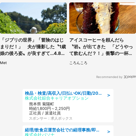
「ジブリの世界」「冒険のはじ
アイスコーヒーを頼んだら
まりだ！」 夫が撮影した〝1歳
〝岩〟が出てきた 「どうやっ
娘の後ろ姿〟が良すぎて...4.8万
て飲むんだ？！」衝撃の一杯が
人感激
話題
Met
ころんころ
Recommended by
検品・検査/高収入/日払いOK/日勤/20・30・40代活躍中/製造 工場
＞
株式会社綜合キャリアオプション
熊本県 菊陽町
時給1,800円～2,250円
正社員 / 派遣社員
スポンサー：求人ボックス
経理/飲食店運営会社での経理事務/即日勤務可/車通勤可/経理/一般事務
＞
株式会社パソナ