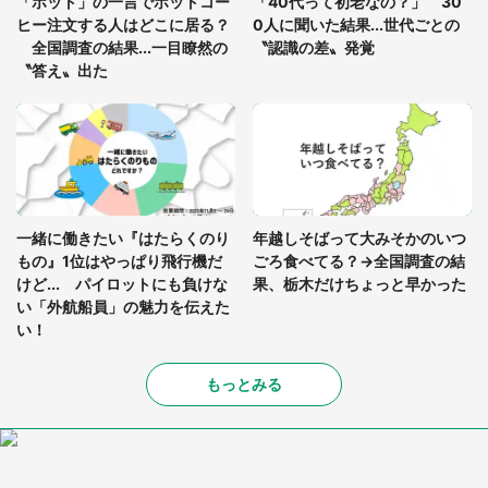
「ホット」の一言でホットコー
「40代って初老なの？」 30
を求めると、住人の男性が...」
ヒー注文する人はどこに居る？
0人に聞いた結果...世代ごとの
全国調査の結果...一目瞭然の
〝認識の差〟発覚
〝答え〟出た
一緒に働きたい『はたらくのり
年越しそばって大みそかのいつ
もの』1位はやっぱり飛行機だ
ごろ食べてる？→全国調査の結
けど... パイロットにも負けな
果、栃木だけちょっと早かった
い「外航船員」の魅力を伝えた
い！
もっとみる