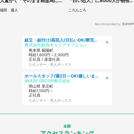
人驚がく「そのまま精霊馬に使
「白い恋人」に8000人が熱視
えそう」
線【期間限定】
福田 週人
ころんころ
Recommended by
組立・組付け/高収入/日払いOK/寮完備/交替制/20・30・40代活躍中
＞
株式会社綜合キャリアオプション
熊本県 菊陽町
時給1,600円～2,000円
正社員 / 派遣社員
スポンサー：求人ボックス
ホールスタッフ/週2日～OK!嬉しいまかない付き/岡山県/浅口郡里庄町
＞
AKASE GROUP株式会社
岡山県 里庄町
時給1,100円～
正社員
スポンサー：求人ボックス
全国
アクセスランキング