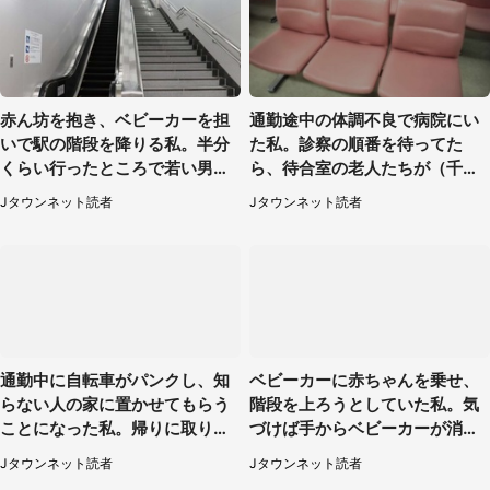
赤ん坊を抱き、ベビーカーを担
通勤途中の体調不良で病院にい
いで駅の階段を降りる私。半分
た私。診察の順番を待ってた
くらい行ったところで若い男性
ら、待合室の老人たちが（千葉
が...（埼玉県・50代女性）
県・50代男性）
Jタウンネット読者
Jタウンネット読者
通勤中に自転車がパンクし、知
ベビーカーに赤ちゃんを乗せ、
らない人の家に置かせてもらう
階段を上ろうとしていた私。気
ことになった私。帰りに取りに
づけば手からベビーカーが消え
行くと、なんと...（東京都・40
ていて（神奈川県・60代女性）
Jタウンネット読者
Jタウンネット読者
代女性）