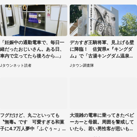
「妊娠中の通勤電車で、毎日一
デカすぎ王騎将軍、見上げる壁
緒だったおじいさん。ある日、
に降臨！ 佐賀県×『キングダ
車内で立ってたら後ろから...」
ム』で「古湯キングダム温泉
郷」【7／17～9／30】
Jタウンネット読者
Jタウン調査隊
フグだけど、丸ごといっても
大混雑の電車に乗ってきたベビ
〝無毒〟です 可愛すぎる和菓
ーカーと母親。周囲を警戒して
子に4.7万人夢中「ふぐぅ～」
いたら、若い男性客が思いもよ
「職人の技ですね」
らぬ行動に（東京都・50代女