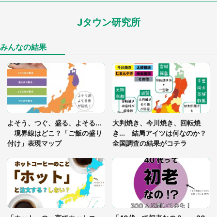
ードル高い」
Jタウン研究所
あまりにも四角すぎる猫、激写される 「これもう
座布団だろ」「食パンの耳」と1.4万人困惑
みんなの結果
「閉所恐怖症の私は新幹線で大パニック。隣席の青
年に『手を繋いで』とお願いしたら...」 体験談に
8万人感動
「ゾワゾワする」「本当に気持ち悪い」 道端でバ
よそう、つぐ、盛る、よそる...
大判焼き、今川焼き、回転焼
グっちゃってた〝野生の野菜〟に6.5万人戦慄
境界線はどこ？「ご飯の盛り
き... 結局アイツは何なのか？
付け」表現マップ
全国調査の結果がコチラ
「○○がない街に住んでいます」住人の呟きに30万
人驚がく 何が存在しないか、あなたはわかる？
「修学旅行に途中参加する娘を送って行ったら、真
っ暗な道で遭難状態。なんとか見つけた民家に助け