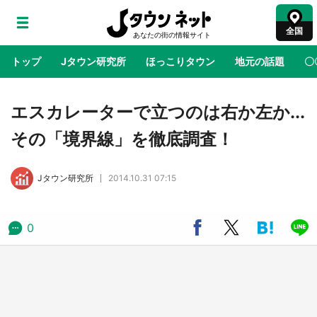
全国
トップ
Jタウン研究所
ほっこりタウン
地元の話題
〇
地域×二次元
絶景
あの時はありがとう
物語がはじ
エスカレーターで立つのは右か左か...
その「境界線」を徹底調査！
ラプラス・ダークネスが栃木県を征服！？ 県
公式プロモ動画で「聖地」が生産されてます
Jタウン研究所
2014.10.31 07:15
【7／31～1／31】
『薬屋のひとりごと』の〝舞〟の世界に入り込
0
む 六本木ヒルズ展望台でコラボ、本邦初公開
の「猫猫像」も【8／1～10／26】
日向翔陽＆影山飛雄が笹かまを食べる！ アニ
メ『ハイキュー！！』×老舗「鐘崎」コラボで
限定グッズも【8／1～31】