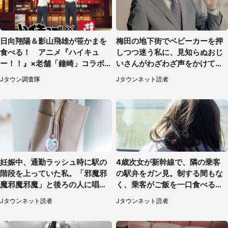
日向翔陽＆影山飛雄が笹かまを
梅田の地下街でベビーカーを押
食べる！ アニメ『ハイキュ
しつつ迷う私に、見知らぬおじ
ー！！』×老舗「鐘崎」コラボ
いさんがわざわざ声をかけてき
で限定グッズも【8／1～31】
て（兵庫県・30代女性）
Jタウン調査隊
Jタウンネット読者
妊娠中、通勤ラッシュ時に駅の
4歳次女が新幹線で、隣の乗客
階段を上っていた私。「邪魔邪
の駅弁をガン見。制する間もな
魔邪魔邪魔」と後ろの人に唱え
く、乗客がご飯を一口食べると
られて（神奈川県・30代女性）
（茨城県・50代女性）
Jタウンネット読者
Jタウンネット読者