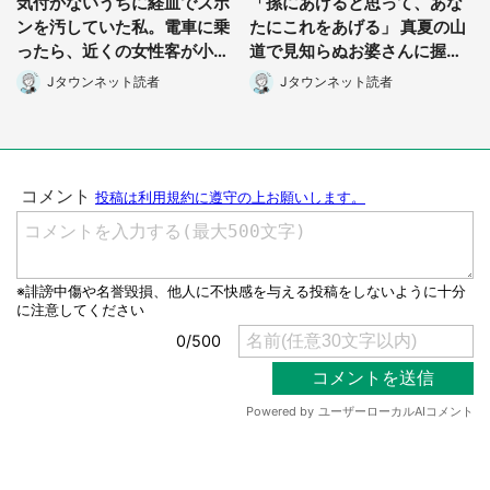
気付かないうちに経血でズボ
「孫にあげると思って、あな
ンを汚していた私。電車に乗
たにこれをあげる」 真夏の山
ったら、近くの女性客が小さ
道で見知らぬお婆さんに握ら
な声で(千葉県・10代女性)
されたもの(山口県・30代女
Jタウンネット読者
Jタウンネット読者
性)
選択する