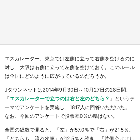
『小林さんちのメイドラゴン』と舞台のモデ
ル・越谷がコラボ 田んぼアートの見頃にあわ
せて企画続々【7／31～】
もっとみる
エスカレーター。東京では左側に立って右側を空けるのに
対し、大阪は右側に立って左側を空けておく。このルール
は全国にどのように広がっているのだろうか。
Jタウンネットは2014年9月30日～10月27日の28日間、
「
エスカレーターで立つのは右と左のどちら？
」というテ
ーマでアンケートを実施し、1817人に回答いただいた。
なお、今回のアンケートで投票率0％の県はない。
全国の総数で見ると、「左」が57.0％で「右」が21.5％。
「どちらも。流れ次第」が12.5％と続き、「片側空けはし