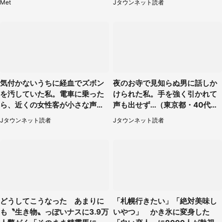
Met
Jタウンネット読者
性）
気付かないうちに経血でズボン
夜のお寺で見知らぬ男に話しか
を汚していた私。電車に乗った
けられた私。手を強く引かれて
ら、近くの女性客が小さな声で
声も出せず...（東京都・40代女
（千葉県・10代女性）
性）
Jタウンネット読者
Jタウンネット読者
どうしてこうなった あまりに
「札幌行きたい」「絶対美味し
も〝生き物〟っぽいナスに3.9万
いやつ」 かき氷に変身した