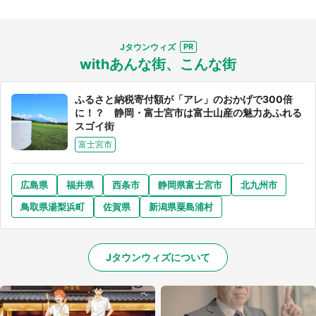
Jタウンウィズ
withあんな街、こんな街
ふるさと納税寄付額が「アレ」のおかげで300倍
に！？ 静岡・富士宮市は富士山産の魅力あふれる
スゴイ街
富士宮市
広島県
福井県
西条市
静岡県富士宮市
北九州市
鳥取県湯梨浜町
佐賀県
新潟県粟島浦村
Jタウンウィズについて