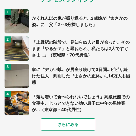
かくれんぼの鬼が振り返ると...2歳娘が〝まさかの
姿〟に 父「2～3分探しました」
「上野駅の階段で、見知らぬ人と目が合った。その
まま『やるか？』と尋ねられ、私たちは2人ですぐ
さま...」（茨城県・70代男性）
家に〝デカい蛾〟が居座り続けて3日間...ビビり続
けた住人 判明した〝まさかの正体〟に14万人も困
惑
「落ち着いて食べられないでしょう」高級旅館での
食事中、じっとできない幼い息子に中年の男性客
が...（東京都・40代男性）
「富豪すぎ」1歳息子の〝店頭駄々こね〟の内容に1.
さらにみる
7万人驚がく 「お菓子売り場ならまだしも...」「ハ