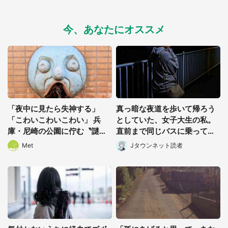
今、あなたにオススメ
「夜中に見たら失神する」
真っ暗な夜道を歩いて帰ろう
「こわいこわいこわい」 兵
としていた、女子大生の私。
庫・尼崎の公園に佇む〝謎す
直前まで同じバスに乗ってた
ぎる顔〟に1.3万人戦慄
男性に声をかけられて(長野
Met
Jタウンネット読者
県・50代女性)
都道府選択