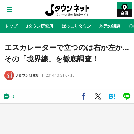
全国
トップ
Jタウン研究所
ほっこりタウン
地元の話題
〇
地域×二次元
絶景
あの時はありがとう
物語がはじ
エスカレーターで立つのは右か左か...
その「境界線」を徹底調査！
ラプラス・ダークネスが栃木県を征服！？ 県
公式プロモ動画で「聖地」が生産されてます
Jタウン研究所
2014.10.31 07:15
【7／31～1／31】
『薬屋のひとりごと』の〝舞〟の世界に入り込
0
む 六本木ヒルズ展望台でコラボ、本邦初公開
の「猫猫像」も【8／1～10／26】
日向翔陽＆影山飛雄が笹かまを食べる！ アニ
メ『ハイキュー！！』×老舗「鐘崎」コラボで
限定グッズも【8／1～31】