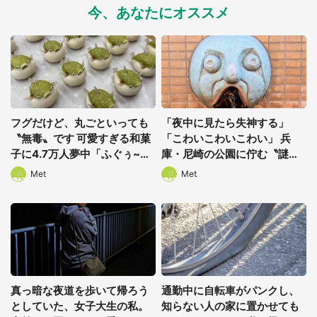
今、あなたにオススメ
フグだけど、丸ごといっても
「夜中に見たら失神する」
〝無毒〟です 可愛すぎる和菓
「こわいこわいこわい」 兵
子に4.7万人夢中「ふぐぅ~」
庫・尼崎の公園に佇む〝謎す
「職人の技ですね」
ぎる顔〟に1.3万人戦慄
Met
Met
真っ暗な夜道を歩いて帰ろう
通勤中に自転車がパンクし、
としていた、女子大生の私。
知らない人の家に置かせても