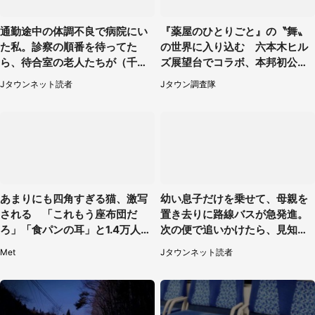
通勤途中の体調不良で病院にい
『薬屋のひとりごと』の〝舞〟
た私。診察の順番を待ってた
の世界に入り込む 六本木ヒル
ら、待合室の老人たちが（千葉
ズ展望台でコラボ、本邦初公開
県・50代男性）
の「猫猫像」も【8／1～10／2
Jタウンネット読者
Jタウン調査隊
6】
あまりにも四角すぎる猫、激写
幼い息子だけを乗せて、母親を
される 「これもう座布団だ
置き去りに路線バスが急発進。
ろ」「食パンの耳」と1.4万人困
次の便で追いかけたら、見知ら
惑
ぬ若い女性が（京都府・60代女
Met
Jタウンネット読者
性）