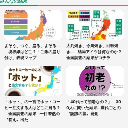
みんなの結果
「○○がない街に住んでいます」住人の呟きに30万
人驚がく 何が存在しないか、あなたはわかる？
「閉所恐怖症の私は新幹線で大パニック。隣席の青
年に『手を繋いで』とお願いしたら...」 体験談に
よそう、つぐ、盛る、よそる...
大判焼き、今川焼き、回転焼
8万人感動
境界線はどこ？「ご飯の盛り
き... 結局アイツは何なのか？
付け」表現マップ
全国調査の結果がコチラ
梅田の地下街でベビーカーを押しつつ迷う私に、見
知らぬおじいさんがわざわざ声をかけてきて（兵庫
県・30代女性）
「ゾワゾワする」「本当に気持ち悪い」 道端でバ
グっちゃってた〝野生の野菜〟に6.5万人戦慄
「ホット」の一言でホットコー
「40代って初老なの？」 30
ヒー注文する人はどこに居る？
0人に聞いた結果...世代ごとの
全国調査の結果...一目瞭然の
〝認識の差〟発覚
〝答え〟出た