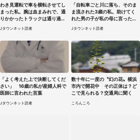
わき見運転で車を横転させてし
「自転車ごと川に落ち、そのま
まった私。腕は血まみれで、通
ま流された3歳の私。助けてく
りかかったトラックは通り過ぎ
れた男の子が私の母に言ったの
ていき...（福岡県・30代女性）
は...」（千葉県・20代女性）
Jタウンネット読者
Jタウンネット読者
「よく考えた上で決断してくだ
数十年に一度の〝幻の花〟横浜
さい」 16歳の私が産婦人科で
市内で開花中 その正体は？ど
医師に言われた言葉
こで見られる？交通局に聞く
Jタウンネット読者
ころんころ