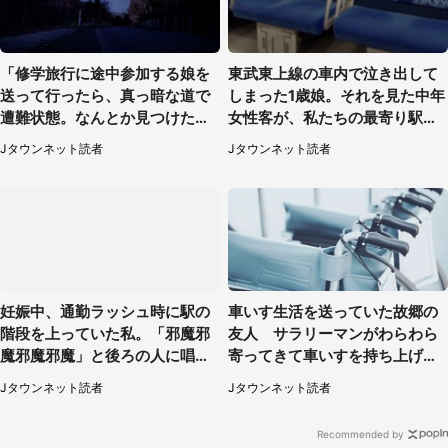
「修学旅行に途中参加する娘を
東武東上線の車内で泣き出して
送って行ったら、真っ暗な道で
しまった1歳娘。それを見た中年
遭難状態。なんとか見つけた民
女性客が、私たちの最寄り駅ま
家に助けを求めると、住人の男
でずっと（埼玉県・30代女性）
Jタウンネット読者
Jタウンネット読者
性が...」
妊娠中、通勤ラッシュ時に駅の
車いす生活を送っていた故郷の
階段を上っていた私。「邪魔邪
友人 サラリーマンがわらわら
魔邪魔邪魔」と後ろの人に唱え
寄ってきて車いすを持ち上げ連
られて（神奈川県・30代女性）
れて行った（福岡県・60代女
Jタウンネット読者
Jタウンネット読者
性）
Recommended by