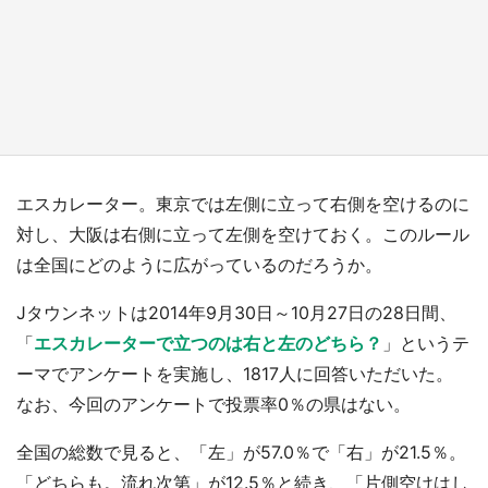
『小林さんちのメイドラゴン』と舞台のモデ
ル・越谷がコラボ 田んぼアートの見頃にあわ
せて企画続々【7／31～】
もっとみる
エスカレーター。東京では左側に立って右側を空けるのに
対し、大阪は右側に立って左側を空けておく。このルール
は全国にどのように広がっているのだろうか。
Jタウンネットは2014年9月30日～10月27日の28日間、
「
エスカレーターで立つのは右と左のどちら？
」というテ
ーマでアンケートを実施し、1817人に回答いただいた。
なお、今回のアンケートで投票率0％の県はない。
全国の総数で見ると、「左」が57.0％で「右」が21.5％。
「どちらも。流れ次第」が12.5％と続き、「片側空けはし