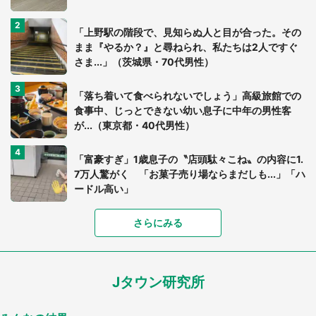
「上野駅の階段で、見知らぬ人と目が合った。その
まま『やるか？』と尋ねられ、私たちは2人ですぐ
さま...」（茨城県・70代男性）
「落ち着いて食べられないでしょう」高級旅館での
食事中、じっとできない幼い息子に中年の男性客
が...（東京都・40代男性）
「富豪すぎ」1歳息子の〝店頭駄々こね〟の内容に1.
7万人驚がく 「お菓子売り場ならまだしも...」「ハ
ードル高い」
さらにみる
あまりにも四角すぎる猫、激写される 「これもう
座布団だろ」「食パンの耳」と1.4万人困惑
Jタウン研究所
家に〝デカい蛾〟が居座り続けて3日間...ビビり続
けた住人 判明した〝まさかの正体〟に14万人も困
惑