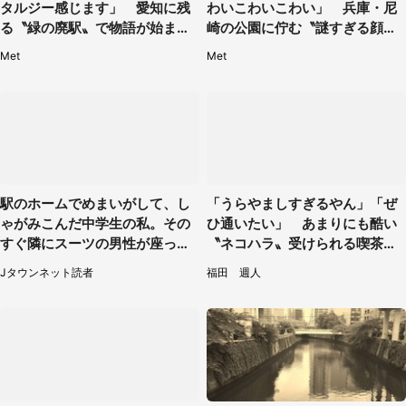
タルジー感じます」 愛知に残
わいこわいこわい」 兵庫・尼
る〝緑の廃駅〟で物語が始まり
崎の公園に佇む〝謎すぎる顔〟
そう
に1.3万人戦慄
Met
Met
駅のホームでめまいがして、し
「うらやましすぎるやん」「ぜ
ゃがみこんだ中学生の私。その
ひ通いたい」 あまりにも酷い
すぐ隣にスーツの男性が座って
〝ネコハラ〟受けられる喫茶店
きて（千葉県・20代女性）
に5.3万人驚がく
Jタウンネット読者
福田 週人