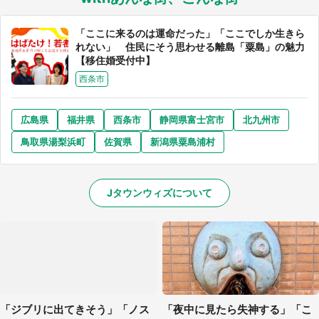
「ここに来るのは運命だった」「ここでしか生きら
れない」 住民にそう思わせる離島「粟島」の魅力
【移住婚受付中】
西条市
広島県
福井県
西条市
静岡県富士宮市
北九州市
鳥取県湯梨浜町
佐賀県
新潟県粟島浦村
Jタウンウィズについて
「ジブリに出てきそう」「ノス
「夜中に見たら失神する」「こ