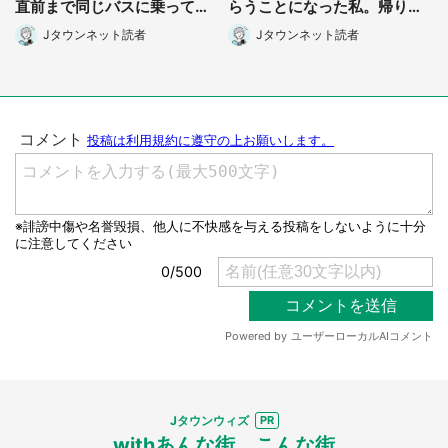
直前まで同じバスに乗ってた
らうことになった私。帰りに
男性に声をかけられて(長野
取りに行くと、なんと...(東京
Jタウンネット読者
Jタウンネット読者
県・50代女性)
都・40代女性)
Jタウンウィズ
withあんな街、こんな街