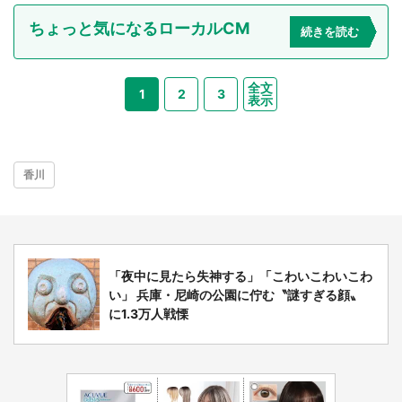
ちょっと気になるローカルCM
続きを読む
全文
1
2
3
表示
香川
「夜中に見たら失神する」「こわいこわいこわ
い」 兵庫・尼崎の公園に佇む〝謎すぎる顔〟
に1.3万人戦慄