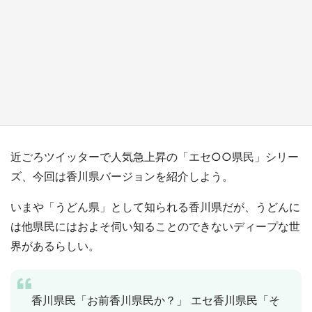
『小林さんちのメイドラゴン』と舞台のモデ
ル・越谷がコラボ 田んぼアートの見頃にあわ
せて企画続々【7／31～】
もっとみる
近ごろツイッターで人気急上昇の「エセ○○県民」シリー
ズ、今回は香川県バージョンを紹介しよう。
いまや「うどん県」として知られる香川県だが、うどんに
は他県民にはおよそ伺い知ることのできないディープな世
界があるらしい。
香川県民「お前香川県民か？」 エセ香川県民「そ