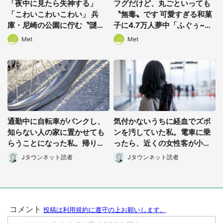
「夜中に見たら失神する」
フグだけど、丸ごといっても
「こわいこわいこわい」 兵
〝無毒〟です 可愛すぎる和菓
庫・尼崎の公園に佇む〝謎す
子に4.7万人夢中「ふぐぅ~」
ぎる顔〟に1.3万人戦慄
「職人の技ですね」
Met
Met
通勤中に自転車がパンクし、
気付かないうちに経血でズボ
知らない人の家に置かせても
ンを汚していた私。電車に乗
都道府選択
らうことになった私。帰りに
ったら、近くの女性客が小さ
取りに行くと、なんと...(東京
な声で(千葉県・10代女性)
Jタウンネット読者
Jタウンネット読者
都・40代女性)