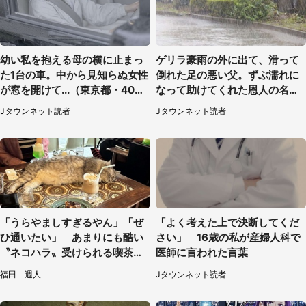
幼い私を抱える母の横に止まっ
ゲリラ豪雨の外に出て、滑って
た1台の車。中から見知らぬ女性
倒れた足の悪い父。ずぶ濡れに
が窓を開けて...（東京都・40代
なって助けてくれた恩人の名前
男性）
も聞かず...
Jタウンネット読者
Jタウンネット読者
「うらやましすぎるやん」「ぜ
「よく考えた上で決断してくだ
ひ通いたい」 あまりにも酷い
さい」 16歳の私が産婦人科で
〝ネコハラ〟受けられる喫茶店
医師に言われた言葉
に5.3万人驚がく
福田 週人
Jタウンネット読者