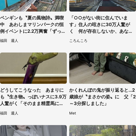
ペンギンも〝夏の風物詩〟満喫
「○○がない街に住んでいま
中 あわしまマリンパークの恒
す」住人の呟きに30万人驚が
例イベントに2.2万興奮「ずっと
く 何が存在しないか、あなた
見てたい」
はわかる？
福田 週人
ころんころ
どうしてこうなった あまりに
かくれんぼの鬼が振り返ると...2
も〝生き物〟っぽいナスに3.9万
歳娘が〝まさかの姿〟に 父「2
人驚がく「そのまま精霊馬に使
～3分探しました」
えそう」
福田 週人
Met