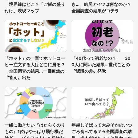
8万人感動
境界線はどこ？「ご飯の盛り
き... 結局アイツは何なのか？
付け」表現マップ
全国調査の結果がコチラ
梅田の地下街でベビーカーを押しつつ迷う私に、見
知らぬおじいさんがわざわざ声をかけてきて（兵庫
県・30代女性）
「ゾワゾワする」「本当に気持ち悪い」 道端でバ
グっちゃってた〝野生の野菜〟に6.5万人戦慄
「ホット」の一言でホットコー
「40代って初老なの？」 30
ヒー注文する人はどこに居る？
0人に聞いた結果...世代ごとの
全国調査の結果...一目瞭然の
〝認識の差〟発覚
〝答え〟出た
一緒に働きたい『はたらくのり
年越しそばって大みそかのいつ
もの』1位はやっぱり飛行機だ
ごろ食べてる？→全国調査の結
けど... パイロットにも負けな
果、栃木だけちょっと早かった