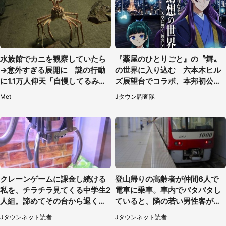
水族館でカニを観察していたら
『薬屋のひとりごと』の〝舞〟
→意外すぎる展開に 謎の行動
の世界に入り込む 六本木ヒル
に1.1万人仰天「自慢してるみた
ズ展望台でコラボ、本邦初公開
い」
の「猫猫像」も【8／1～10／2
Met
Jタウン調査隊
6】
クレーンゲームに課金し続ける
登山帰りの高齢者が仲間6人で
私を、チラチラ見てくる中学生2
電車に乗車。車内でバタバタし
人組。諦めてその台から退く
ていると、隣の若い男性客が
と、後ろから声が（東京都・40
（神奈川県・70代女性）
Jタウンネット読者
Jタウンネット読者
代女性）