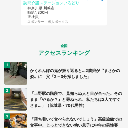
訪問介護ステーションいろどり
神奈川県 川崎市
時給1,300円
正社員
スポンサー：求人ボックス
全国
アクセスランキング
かくれんぼの鬼が振り返ると...2歳娘が〝まさかの
姿〟に 父「2～3分探しました」
「上野駅の階段で、見知らぬ人と目が合った。その
まま『やるか？』と尋ねられ、私たちは2人ですぐ
さま...」（茨城県・70代男性）
「落ち着いて食べられないでしょう」高級旅館での
食事中、じっとできない幼い息子に中年の男性客