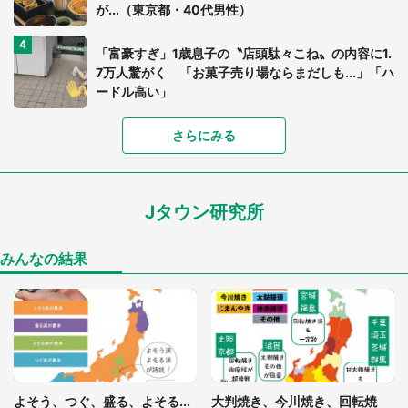
が...（東京都・40代男性）
「富豪すぎ」1歳息子の〝店頭駄々こね〟の内容に1.
7万人驚がく 「お菓子売り場ならまだしも...」「ハ
ードル高い」
さらにみる
あまりにも四角すぎる猫、激写される 「これもう
座布団だろ」「食パンの耳」と1.4万人困惑
Jタウン研究所
家に〝デカい蛾〟が居座り続けて3日間...ビビり続
けた住人 判明した〝まさかの正体〟に14万人も困
惑
みんなの結果
「○○がない街に住んでいます」住人の呟きに30万
人驚がく 何が存在しないか、あなたはわかる？
「閉所恐怖症の私は新幹線で大パニック。隣席の青
年に『手を繋いで』とお願いしたら...」 体験談に
よそう、つぐ、盛る、よそる...
大判焼き、今川焼き、回転焼