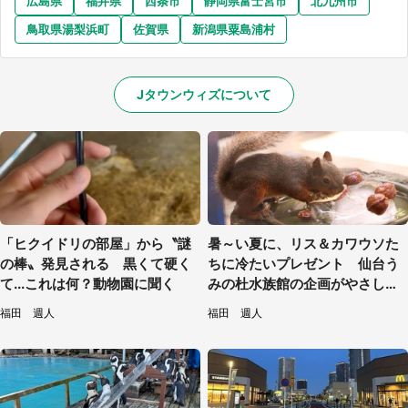
広島県
福井県
西条市
静岡県富士宮市
北九州市
鳥取県湯梨浜町
佐賀県
新潟県粟島浦村
Jタウンウィズについて
「ヒクイドリの部屋」から〝謎
暑～い夏に、リス＆カワウソた
の棒〟発見される 黒くて硬く
ちに冷たいプレゼント 仙台う
て...これは何？動物園に聞く
みの杜水族館の企画がやさしい
【7／31～8／23】
福田 週人
福田 週人