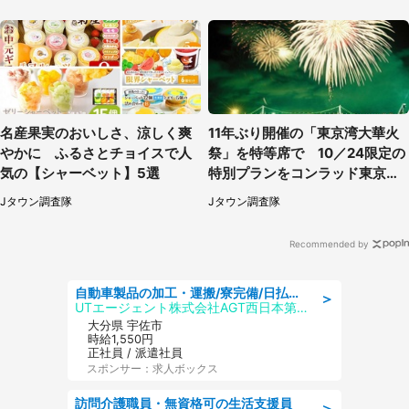
名産果実のおいしさ、涼しく爽
11年ぶり開催の「東京湾大華火
やかに ふるさとチョイスで人
祭」を特等席で 10／24限定の
気の【シャーベット】5選
特別プランをコンラッド東京が
販売【8／3～10／16】
Jタウン調査隊
Jタウン調査隊
Recommended by
自動車製品の加工・運搬/寮完備/日払い/工場・製造
＞
UTエージェント株式会社AGT西日本第二CU
大分県 宇佐市
時給1,550円
正社員 / 派遣社員
スポンサー：求人ボックス
訪問介護職員・無資格可の生活支援員
＞