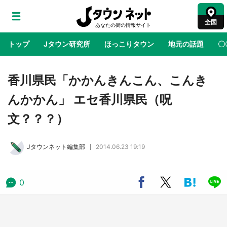
全国
トップ
Jタウン研究所
ほっこりタウン
地元の話題
〇
地域×二次元
絶景
あの時はありがとう
物語がはじ
香川県民「かかんきんこん、こんき
んかかん」 エセ香川県民（呪
ラプラス・ダークネスが栃木県を征服！？ 県
文？？？）
公式プロモ動画で「聖地」が生産されてます
【7／31～1／31】
Jタウンネット編集部
2014.06.23 19:19
『薬屋のひとりごと』の〝舞〟の世界に入り込
む 六本木ヒルズ展望台でコラボ、本邦初公開
の「猫猫像」も【8／1～10／26】
0
日向翔陽＆影山飛雄が笹かまを食べる！ アニ
メ『ハイキュー！！』×老舗「鐘崎」コラボで
限定グッズも【8／1～31】