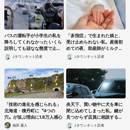
バスの運転手が小学生の私を
「多指症」で生まれた娘と、
降ろしてくれなかった いくら
受け止められない私。産後初
説明しても頑なな態度で止め
めての夜、助産師がミルクを
られ(北海道・50代女性)
あげてるのを見て...(静岡県・
Jタウンネット読者
Jタウンネット読者
20代女性)
「技術の進化を感じられる」
炎天下、買い物中に犬を車に
北海道・積丹町に〝4つの
閉じ込めてしまった私。鍵が
穴〟が並ぶ理由に1.8万人感心
見つからず店員に相談すると
(茨城県・50代女性)
福田 週人
Jタウンネット読者