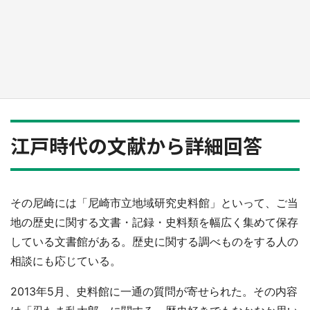
『薬屋のひとりごと』の〝舞〟の世界に入り込
む 六本木ヒルズ展望台でコラボ、本邦初公開
の「猫猫像」も【8／1～10／26】
もっとみる
江戸時代の文献から詳細回答
その尼崎には「尼崎市立地域研究史料館」といって、ご当
地の歴史に関する文書・記録・史料類を幅広く集めて保存
している文書館がある。歴史に関する調べものをする人の
相談にも応じている。
2013年5月、史料館に一通の質問が寄せられた。その内容