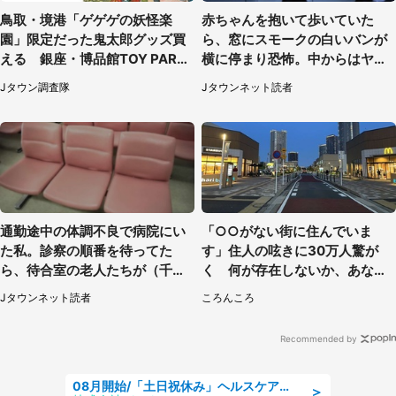
鳥取・境港「ゲゲゲの妖怪楽
赤ちゃんを抱いて歩いていた
園」限定だった鬼太郎グッズ買
ら、窓にスモークの白いバンが
える 銀座・博品館TOY PARK
横に停まり恐怖。中からはヤン
へ急げ【8／8～31】
チャそうな男性が...（神奈川
Jタウン調査隊
Jタウンネット読者
県・40代女性）
通勤途中の体調不良で病院にい
「○○がない街に住んでいま
た私。診察の順番を待ってた
す」住人の呟きに30万人驚が
ら、待合室の老人たちが（千葉
く 何が存在しないか、あなた
県・50代男性）
はわかる？
Jタウンネット読者
ころんころ
Recommended by
08月開始/「土日祝休み」ヘルスケア業界の産業保健師/高時給/未経験OK/要資格:保健師、正看護師
＞