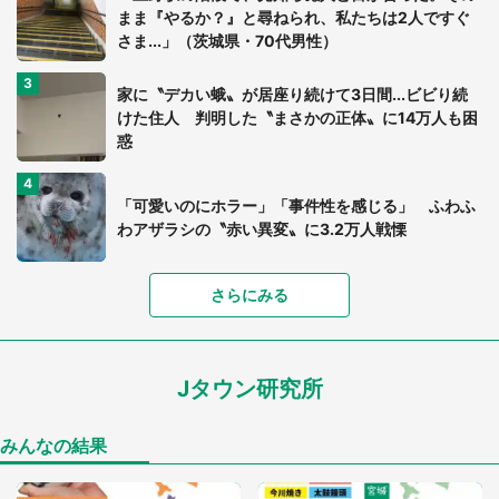
まま『やるか？』と尋ねられ、私たちは2人ですぐ
さま...」（茨城県・70代男性）
家に〝デカい蛾〟が居座り続けて3日間...ビビり続
けた住人 判明した〝まさかの正体〟に14万人も困
惑
「可愛いのにホラー」「事件性を感じる」 ふわふ
わアザラシの〝赤い異変〟に3.2万人戦慄
「落ち着いて食べられないでしょう」高級旅館での
さらにみる
食事中、じっとできない幼い息子に中年の男性客
が...（東京都・40代男性）
Jタウン研究所
「孫にあげると思って、あなたにこれをあげる」
真夏の山道で見知らぬお婆さんに握らされたもの
（山口県・30代女性）
みんなの結果
「閉所恐怖症の私は新幹線で大パニック。隣席の青