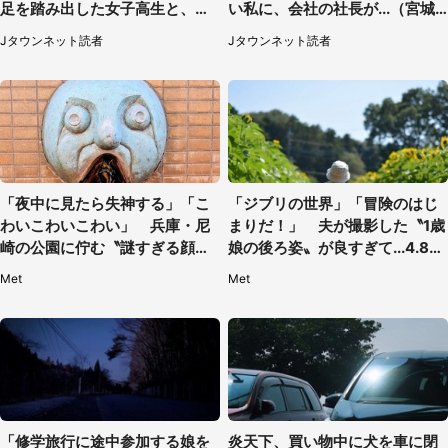
足を踏み出した女子高生と、彼
い私に、会社の社長が...（宮城
女を止めた予想外の存在
県・30代女性）
Jタウンネット読者
Jタウンネット読者
「夜中に見たら失神する」「こ
「ジブリの世界」「冒険のはじ
わいこわいこわい」 兵庫・尼
まりだ！」 夫が撮影した〝1歳
崎の公園に佇む〝謎すぎる顔〟
娘の後ろ姿〟が良すぎて...4.8万
に1.3万人戦慄
人感激
Met
Met
「修学旅行に途中参加する娘を
炎天下、買い物中に犬を車に閉