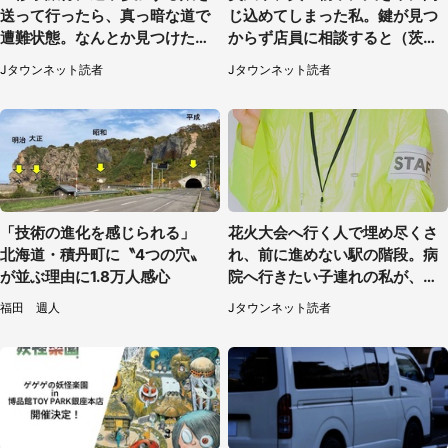
送って行ったら、真っ暗な道で
じ込めてしまった私。鍵が見つ
遭難状態。なんとか見つけた民
からず店員に相談すると（茨城
家に助けを求めると、住人の男
県・50代女性）
Jタウンネット読者
Jタウンネット読者
性が...」
「技術の進化を感じられる」
花火大会へ行く人で埋め尽くさ
北海道・積丹町に〝4つの穴〟
れ、前に進めない駅の階段。病
が並ぶ理由に1.8万人感心
院へ行きたい子連れの私が、ス
タッフに事情を説明すると...
福田 週人
Jタウンネット読者
（埼玉県・女性）