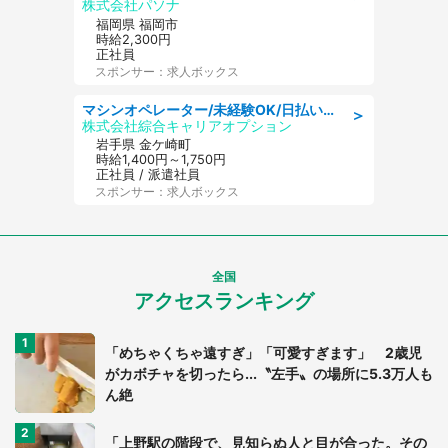
株式会社パソナ
福岡県 福岡市
時給2,300円
正社員
スポンサー：求人ボックス
マシンオペレーター/未経験OK/日払いOK/寮完備/交替制/20・30・40代活躍中
＞
株式会社綜合キャリアオプション
岩手県 金ケ崎町
時給1,400円～1,750円
正社員 / 派遣社員
スポンサー：求人ボックス
全国
アクセスランキング
「めちゃくちゃ遠すぎ」「可愛すぎます」 2歳児
がカボチャを切ったら...〝左手〟の場所に5.3万人も
ん絶
「上野駅の階段で、見知らぬ人と目が合った。その