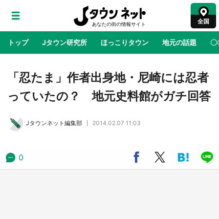
全国
トップ
Jタウン研究所
ほっこりタウン
地元の話題
〇
地域×二次元
絶景
あの時はありがとう
物語がはじ
「忍たま」作者出身地・尼崎には忍者
っていたの？ 地元史料館がガチ回答
アニメ『はたらく細胞』と神奈川県の3度目コ
ラボ 作品の世界観通じて「小児がん」学べる
Jタウンネット編集部
2014.02.07 11:03
【8／10～31※平日限定】
鳥取・境港「ゲゲゲの妖怪楽園」限定だった鬼
0
太郎グッズ買える 銀座・博品館TOY PARKへ
急げ【8／8～31】
ラプラス・ダークネスが栃木県を征服！？ 県
公式プロモ動画で「聖地」が生産されてます
【7／31～1／31】