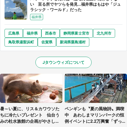
い 至る所でヤツらを発見...福井県はもはや「ジュ
ラシック・ワールド」だった
福井県
選択する
広島県
福井県
西条市
静岡県富士宮市
北九州市
鳥取県湯梨浜町
佐賀県
新潟県粟島浦村
Jタウンウィズについて
暑～い夏に、リス＆カワウソた
ペンギンも〝夏の風物詩〟満喫
ちに冷たいプレゼント 仙台う
中 あわしまマリンパークの恒
みの杜水族館の企画がやさしい
例イベントに2.2万興奮「ずっと