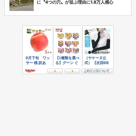
に〝4つの穴〟が並ぶ理由に1.8万人感心