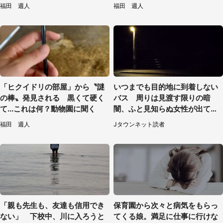
【7／31～8／23】
見てたい」
福田 週人
福田 週人
「ヒクイドリの部屋」から〝謎
いつまでも目的地に到着しない
の棒〟発見される 黒くて硬く
バス 周りは見渡す限りの暗
て...これは何？動物園に聞く
闇、ふと見知らぬ女性が出てき
た（神奈川県・40代男性）
福田 週人
Jタウンネット読者
「親も先生も、友達も信用でき
保育園から次々と病気をもらっ
ない」 下校中、川に入ろうと
てくる娘。満足に仕事に行けな