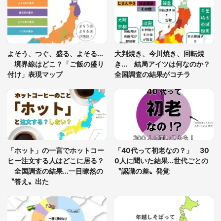
年に『手を繋いで』とお願いしたら...」 体験談に
8万人感動
「ゾワゾワする」「本当に気持ち悪い」 道端でバ
よそう、つぐ、盛る、よそる...
大判焼き、今川焼き、回転焼
グっちゃってた〝野生の野菜〟に6.5万人戦慄
境界線はどこ？「ご飯の盛り
き... 結局アイツは何なのか？
付け」表現マップ
全国調査の結果がコチラ
かくれんぼの鬼が振り返ると...2歳娘が〝まさかの
姿〟に 父「2～3分探しました」
「通勤特快乗車中に襲ってきた、急激な腹痛。我慢
の限界を迎え、途中で電車を降りようとしたけれ
「ホット」の一言でホットコー
「40代って初老なの？」 30
ど...」（東京都・30代女性）
ヒー注文する人はどこに居る？
0人に聞いた結果...世代ごとの
全国調査の結果...一目瞭然の
〝認識の差〟発覚
〝答え〟出た