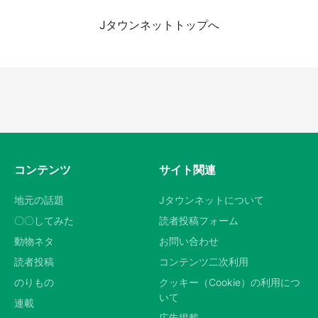
Jタウンネットトップへ
『小林さんちのメイドラゴン』と舞台のモデ
ル・越谷がコラボ 田んぼアートの見頃にあわ
せて企画続々【7／31～】
都道府選択
もっとみる
コンテンツ
サイト関連
地元の話題
Jタウンネットについて
〇〇してみた
読者投稿フォーム
動物ネタ
お問い合わせ
読者投稿
コンテンツ二次利用
のりもの
クッキー（Cookie）の利用につ
いて
連載
広告掲載