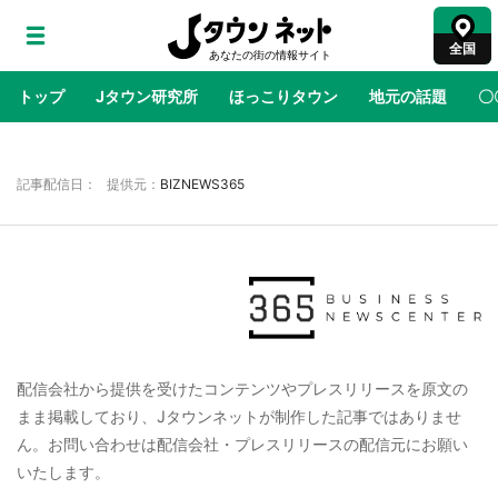
全国
トップ
Jタウン研究所
ほっこりタウン
地元の話題
〇
地域×二次元
絶景
あの時はありがとう
物語がはじ
記事配信日： 提供元：
BIZNEWS365
ラプラス・ダークネスが栃木県を征服！？ 県
公式プロモ動画で「聖地」が生産されてます
【7／31～1／31】
『薬屋のひとりごと』の〝舞〟の世界に入り込
む 六本木ヒルズ展望台でコラボ、本邦初公開
配信会社から提供を受けたコンテンツやプレスリリースを原文の
の「猫猫像」も【8／1～10／26】
まま掲載しており、Jタウンネットが制作した記事ではありませ
ん。お問い合わせは配信会社・プレスリリースの配信元にお願い
日向翔陽＆影山飛雄が笹かまを食べる！ アニ
メ『ハイキュー！！』×老舗「鐘崎」コラボで
いたします。
限定グッズも【8／1～31】