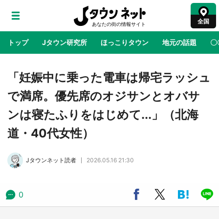
全国
トップ
Jタウン研究所
ほっこりタウン
地元の話題
〇
地域×二次元
絶景
あの時はありがとう
物語がはじ
「妊娠中に乗った電車は帰宅ラッシュ
で満席。優先席のオジサンとオバサ
アニメ『はたらく細胞』と神奈川県の3度目コ
ンは寝たふりをはじめて...」（北海
ラボ 作品の世界観通じて「小児がん」学べる
【8／10～31※平日限定】
道・40代女性）
鳥取・境港「ゲゲゲの妖怪楽園」限定だった鬼
Jタウンネット読者
2026.05.16 21:30
太郎グッズ買える 銀座・博品館TOY PARKへ
急げ【8／8～31】
0
ラプラス・ダークネスが栃木県を征服！？ 県
公式プロモ動画で「聖地」が生産されてます
【7／31～1／31】