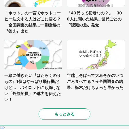
あまりにも四角すぎる猫、激写される 「これもう
座布団だろ」「食パンの耳」と1.4万人困惑
「ホット」の一言でホットコー
「40代って初老なの？」 30
ヒー注文する人はどこに居る？
0人に聞いた結果...世代ごとの
全国調査の結果...一目瞭然の
〝認識の差〟発覚
〝答え〟出た
一緒に働きたい『はたらくのり
年越しそばって大みそかのいつ
もの』1位はやっぱり飛行機だ
ごろ食べてる？→全国調査の結
けど... パイロットにも負けな
果、栃木だけちょっと早かった
い「外航船員」の魅力を伝えた
い！
もっとみる