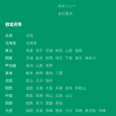
AIポリシー
会社案内
都道府県
全国
全国
北海道
北海道
東北
青森
岩手
宮城
秋田
山形
福島
関東
茨城
栃木
群馬
埼玉
千葉
東京
神奈川
甲信越
新潟
山梨
長野
東海
岐阜
静岡
愛知
三重
北陸
富山
石川
福井
関西
滋賀
京都
大阪
兵庫
奈良
和歌山
中国
鳥取
島根
岡山
広島
山口
四国
徳島
香川
愛媛
高知
九州
福岡
佐賀
長崎
熊本
大分
宮崎
鹿児島
沖縄