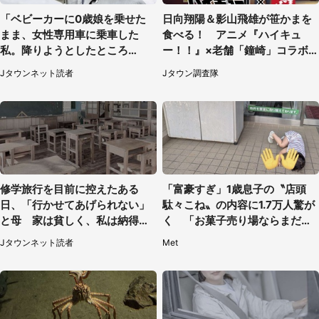
「ベビーカーに0歳娘を乗せた
日向翔陽＆影山飛雄が笹かまを
まま、女性専用車に乗車した
食べる！ アニメ『ハイキュ
私。降りようとしたところ
ー！！』×老舗「鐘崎」コラボ
で...」（大阪府・30代女性）
で限定グッズも【8／1～31】
Jタウンネット読者
Jタウン調査隊
修学旅行を目前に控えたある
「富豪すぎ」1歳息子の〝店頭
日、「行かせてあげられない」
駄々こね〟の内容に1.7万人驚が
と母 家は貧しく、私は納得し
く 「お菓子売り場ならまだし
たけれど...（北海道・70代以上
も...」「ハードル高い」
Jタウンネット読者
Met
女性）