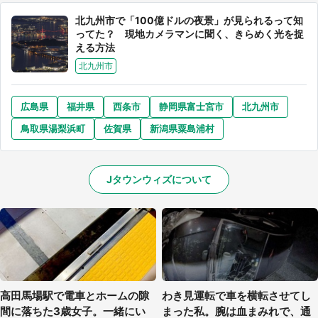
北九州市で「100億ドルの夜景」が見られるって知
ってた？ 現地カメラマンに聞く、きらめく光を捉
える方法
北九州市
広島県
福井県
西条市
静岡県富士宮市
北九州市
鳥取県湯梨浜町
佐賀県
新潟県粟島浦村
Jタウンウィズについて
高田馬場駅で電車とホームの隙
わき見運転で車を横転させてし
間に落ちた3歳女子。一緒にい
まった私。腕は血まみれで、通