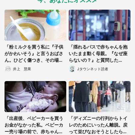
今、あなたにオススメ
「粉ミルクを買う私に『子供
「揺れるバスで赤ちゃんを抱
がかわいそう』と言うおばさ
いたまま動く母親。『なぜ座
ん。ひどく傷つき、その場を
らないの？』と質問した
離れようとすると...」（群馬
ら...」（東京都・40代女性）
都道府選択
井上 慧果
Jタウンネット読者
県・30代女性）
「出産後、ベビーカーを買う
「ディズニーの行列からトイ
お金がなかった私。ベビーカ
レのためにいったん離脱。戻
ー売り場の前で、赤ちゃん連
って並びなおそうとしたら、