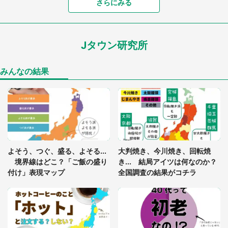
さらにみる
「可愛いのにホラー」「事件性を感じる」 ふわふ
わアザラシの〝赤い異変〟に3.2万人戦慄
Jタウン研究所
「孫にあげると思って、あなたにこれをあげる」
真夏の山道で見知らぬお婆さんに握らされたもの
（山口県・30代女性）
みんなの結果
「ゾワゾワする」「本当に気持ち悪い」 道端でバ
グっちゃってた〝野生の野菜〟に6.5万人戦慄
「閉所恐怖症の私は新幹線で大パニック。隣席の青
年に『手を繋いで』とお願いしたら...」 体験談に
よそう、つぐ、盛る、よそる...
大判焼き、今川焼き、回転焼
8万人感動
境界線はどこ？「ご飯の盛り
き... 結局アイツは何なのか？
付け」表現マップ
全国調査の結果がコチラ
「富豪すぎ」1歳息子の〝店頭駄々こね〟の内容に1.
7万人驚がく 「お菓子売り場ならまだしも...」「ハ
ードル高い」