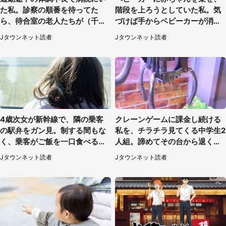
た私。診察の順番を待ってた
階段を上ろうとしていた私。気
ら、待合室の老人たちが（千葉
づけば手からベビーカーが消え
県・50代男性）
ていて（神奈川県・60代女性）
Jタウンネット読者
Jタウンネット読者
4歳次女が新幹線で、隣の乗客
クレーンゲームに課金し続ける
の駅弁をガン見。制する間もな
私を、チラチラ見てくる中学生2
く、乗客がご飯を一口食べると
人組。諦めてその台から退く
（茨城県・50代女性）
と、後ろから声が（東京都・40
Jタウンネット読者
Jタウンネット読者
代女性）