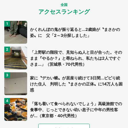
全国
アクセスランキング
かくれんぼの鬼が振り返ると...2歳娘が〝まさかの
姿〟に 父「2～3分探しました」
「上野駅の階段で、見知らぬ人と目が合った。その
まま『やるか？』と尋ねられ、私たちは2人ですぐ
さま...」（茨城県・70代男性）
家に〝デカい蛾〟が居座り続けて3日間...ビビり続
けた住人 判明した〝まさかの正体〟に14万人も困
惑
「落ち着いて食べられないでしょう」高級旅館での
食事中、じっとできない幼い息子に中年の男性客
が...（東京都・40代男性）