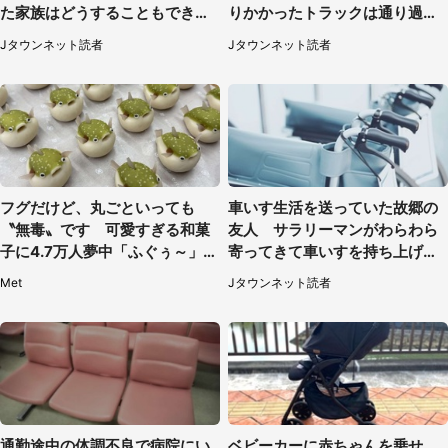
た家族はどうすることもできな
りかかったトラックは通り過ぎ
くて...（埼玉県・50代女性）
ていき...（福岡県・30代女性）
Jタウンネット読者
Jタウンネット読者
フグだけど、丸ごといっても
車いす生活を送っていた故郷の
〝無毒〟です 可愛すぎる和菓
友人 サラリーマンがわらわら
子に4.7万人夢中「ふぐぅ～」
寄ってきて車いすを持ち上げ連
「職人の技ですね」
れて行った（福岡県・60代女
Met
Jタウンネット読者
性）
通勤途中の体調不良で病院にい
ベビーカーに赤ちゃんを乗せ、