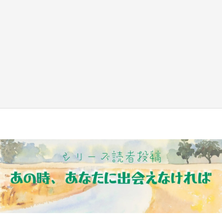
『薬屋のひとりごと』の〝舞〟の世界に入り込
む 六本木ヒルズ展望台でコラボ、本邦初公開
の「猫猫像」も【8／1～10／26】
もっとみる