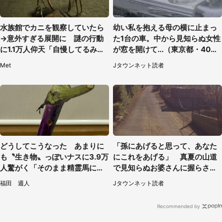
水族館でカニを観察していたら
幼い私を抱える母の横に止まっ
→意外すぎる展開に 謎の行動
た1台の車。中から見知らぬ女性
に1.1万人仰天「自慢してるみた
が窓を開けて...（東京都・40代
い」
男性）
Met
Jタウンネット読者
どうしてこうなった あまりに
「孫にあげると思って、あなた
も〝生き物〟っぽいナスに3.9万
にこれをあげる」 真夏の山道
人驚がく「そのまま精霊馬に使
で見知らぬお婆さんに握らされ
えそう」
たもの（山口県・30代女性）
福田 週人
Jタウンネット読者
Recommended by