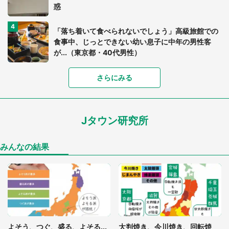
惑
「落ち着いて食べられないでしょう」高級旅館での
食事中、じっとできない幼い息子に中年の男性客
が...（東京都・40代男性）
「富豪すぎ」1歳息子の〝店頭駄々こね〟の内容に1.
さらにみる
7万人驚がく 「お菓子売り場ならまだしも...」「ハ
ードル高い」
Jタウン研究所
あまりにも四角すぎる猫、激写される 「これもう
座布団だろ」「食パンの耳」と1.4万人困惑
みんなの結果
「閉所恐怖症の私は新幹線で大パニック。隣席の青
年に『手を繋いで』とお願いしたら...」 体験談に
8万人感動
「ゾワゾワする」「本当に気持ち悪い」 道端でバ
よそう、つぐ、盛る、よそる...
大判焼き、今川焼き、回転焼