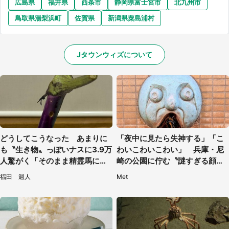
広島県
福井県
西条市
静岡県富士宮市
北九州市
鳥取県湯梨浜町
佐賀県
新潟県粟島浦村
Jタウンウィズについて
どうしてこうなった あまりに
「夜中に見たら失神する」「こ
も〝生き物〟っぽいナスに3.9万
わいこわいこわい」 兵庫・尼
人驚がく「そのまま精霊馬に使
崎の公園に佇む〝謎すぎる顔〟
えそう」
に1.3万人戦慄
福田 週人
Met