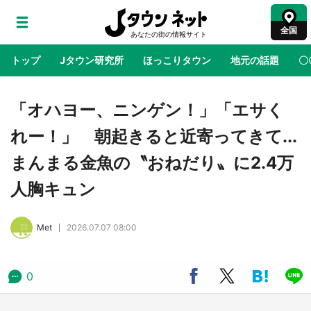
全国
トップ
Jタウン研究所
ほっこりタウン
地元の話題
〇
地域×二次元
絶景
あの時はありがとう
物語がはじ
「オハヨー、ニンゲン！」「エサく
れー！」 朝起きると近寄ってきて...
ラプラス・ダークネスが栃木県を征服！？ 県
まんまる金魚の〝おねだり〟に2.4万
公式プロモ動画で「聖地」が生産されてます
【7／31～1／31】
人胸キュン
『薬屋のひとりごと』の〝舞〟の世界に入り込
Met
2026.07.07 08:00
む 六本木ヒルズ展望台でコラボ、本邦初公開
の「猫猫像」も【8／1～10／26】
0
日向翔陽＆影山飛雄が笹かまを食べる！ アニ
メ『ハイキュー！！』×老舗「鐘崎」コラボで
限定グッズも【8／1～31】