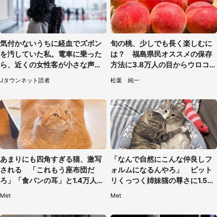
気付かないうちに経血でズボン
旬の桃、少しでも長く楽しむに
を汚していた私。電車に乗った
は？ 福島県民オススメの保存
ら、近くの女性客が小さな声で
方法に3.8万人の目からウロコ
（千葉県・10代女性）
「全国民が知りたかった！」
Jタウンネット読者
松葉 純一
あまりにも四角すぎる猫、激写
「なんで自然にこんな仲良しフ
される 「これもう座布団だ
ォルムになるんやろ」 ピット
ろ」「食パンの耳」と1.4万人困
リくっつく姉妹猫の尊さに1.5万
惑
人もん絶
Met
Met