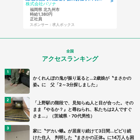
＞
株式会社パソナ
福岡県 北九州市
時給1,380円
正社員
スポンサー：求人ボックス
全国
アクセスランキング
かくれんぼの鬼が振り返ると...2歳娘が〝まさかの
姿〟に 父「2～3分探しました」
「上野駅の階段で、見知らぬ人と目が合った。その
まま『やるか？』と尋ねられ、私たちは2人ですぐ
さま...」（茨城県・70代男性）
家に〝デカい蛾〟が居座り続けて3日間...ビビり続
けた住人 判明した〝まさかの正体〟に14万人も困