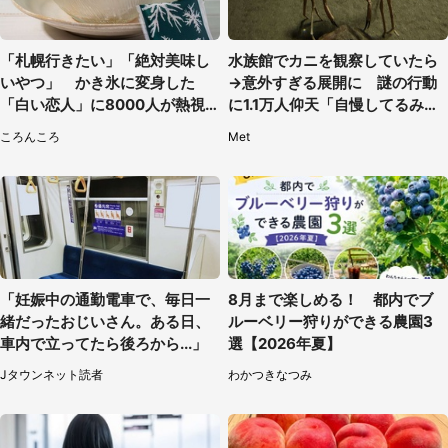
「札幌行きたい」「絶対美味し
水族館でカニを観察していたら
いやつ」 かき氷に変身した
→意外すぎる展開に 謎の行動
「白い恋人」に8000人が熱視
に1.1万人仰天「自慢してるみた
線【期間限定】
い」
ころんころ
Met
「妊娠中の通勤電車で、毎日一
8月まで楽しめる！ 都内でブ
緒だったおじいさん。ある日、
ルーベリー狩りができる農園3
車内で立ってたら後ろから...」
選【2026年夏】
Jタウンネット読者
わかつきなつみ