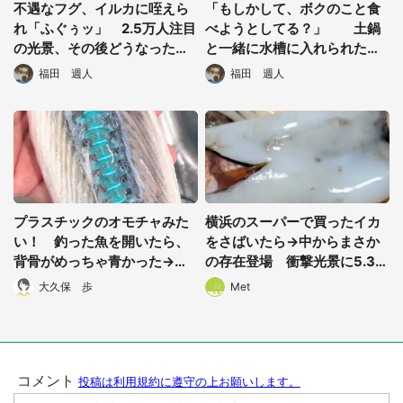
不遇なフグ、イルカに咥えら
「もしかして、ボクのこと食
れ「ふぐぅッ」 2.5万人注目
べようとしてる？」 土鍋
の光景、その後どうなった？
と一緒に水槽に入れられたフ
水族館に聞く
グの表情が絶妙すぎる
福田 週人
福田 週人
プラスチックのオモチャみた
横浜のスーパーで買ったイカ
い！ 釣った魚を開いたら、
をさばいたら→中からまさか
都道府選択
背骨がめっちゃ青かった→水
の存在登場 衝撃光景に5.3万
族館に理由を聞くと...
人驚がく
大久保 歩
Met