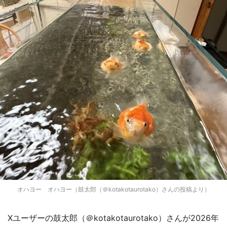
オハヨー オハヨー（鼓太郎（＠kotakotaurotako）さんの投稿より）
Xユーザーの鼓太郎（＠kotakotaurotako）さんが2026年