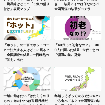
グっちゃってた〝野生の野菜〟に6.5万人戦慄
境界線はどこ？「ご飯の盛り
き... 結局アイツは何なのか？
付け」表現マップ
全国調査の結果がコチラ
「○○がない街に住んでいます」住人の呟きに30万
人驚がく 何が存在しないか、あなたはわかる？
「修学旅行に途中参加する娘を送って行ったら、真
っ暗な道で遭難状態。なんとか見つけた民家に助け
「ホット」の一言でホットコー
「40代って初老なの？」 30
を求めると、住人の男性が...」
ヒー注文する人はどこに居る？
0人に聞いた結果...世代ごとの
全国調査の結果...一目瞭然の
〝認識の差〟発覚
〝答え〟出た
一緒に働きたい『はたらくのり
年越しそばって大みそかのいつ
もの』1位はやっぱり飛行機だ
ごろ食べてる？→全国調査の結