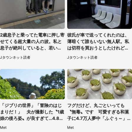
2歳息子と乗ってた電車に押し寄
彼氏が車で送ってくれたのは、
せてくる超大量の人の波。私と
薄暗くて誰もいない無人駅。私
息子が絶叫していると、若いカ
は切符を買おうとしたけれど
ップルの乗客が...（東京都・60
（山形県・20代女性）
Jタウンネット読者
Jタウンネット読者
代女性）
「ジブリの世界」「冒険のはじ
フグだけど、丸ごといっても
まりだ！」 夫が撮影した〝1歳
〝無毒〟です 可愛すぎる和菓
娘の後ろ姿〟が良すぎて...4.8万
子に4.7万人夢中「ふぐぅ～」
人感激
「職人の技ですね」
Met
Met