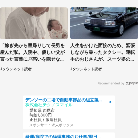
「嫁ぎ先から里帰りして長男を
人生をかけた面接のため、緊張
産んだ私。入院中、優しい父が
しながら乗ったタクシー。運転
言った言葉に戸惑いを隠せな
手のおじさんが、スーツ姿の私
い」（兵庫県・50代女性）
を見て...（福岡県・30代女性）
Jタウンネット読者
Jタウンネット読者
Recommended by
デンソーの工場で自動車部品の組立製造/denso aichi
＞
株式会社テクノスマイル
愛知県 西尾市
時給1,800円
正社員 / 派遣社員
スポンサー：求人ボックス
経理/病院での経理事務のお仕事/即日勤務可/車通勤可/経理/一般事務