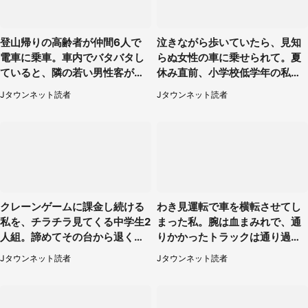
登山帰りの高齢者が仲間6人で
泣きながら歩いていたら、見知
電車に乗車。車内でバタバタし
らぬ女性の車に乗せられて。夏
ていると、隣の若い男性客が
休み直前、小学校低学年の私に
（神奈川県・70代女性）
起きたこと（広島県・30代女
Jタウンネット読者
Jタウンネット読者
性）
クレーンゲームに課金し続ける
わき見運転で車を横転させてし
私を、チラチラ見てくる中学生2
まった私。腕は血まみれで、通
人組。諦めてその台から退く
りかかったトラックは通り過ぎ
と、後ろから声が（東京都・40
ていき...（福岡県・30代女性）
Jタウンネット読者
Jタウンネット読者
代女性）