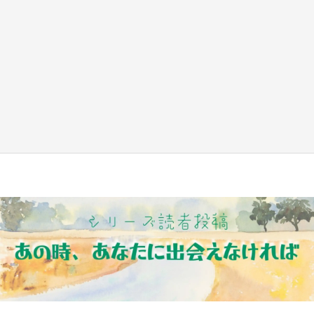
『小林さんちのメイドラゴン』と舞台のモデ
ル・越谷がコラボ 田んぼアートの見頃にあわ
せて企画続々【7／31～】
もっとみる