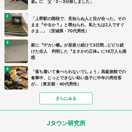
姿〟に 父「2～3分探しました」
「上野駅の階段で、見知らぬ人と目が合った。その
まま『やるか？』と尋ねられ、私たちは2人ですぐ
さま...」（茨城県・70代男性）
家に〝デカい蛾〟が居座り続けて3日間...ビビり続
けた住人 判明した〝まさかの正体〟に14万人も困
惑
「落ち着いて食べられないでしょう」高級旅館での
食事中、じっとできない幼い息子に中年の男性客
が...（東京都・40代男性）
「富豪すぎ」1歳息子の〝店頭駄々こね〟の内容に1.
さらにみる
7万人驚がく 「お菓子売り場ならまだしも...」「ハ
ードル高い」
Jタウン研究所
あまりにも四角すぎる猫、激写される 「これもう