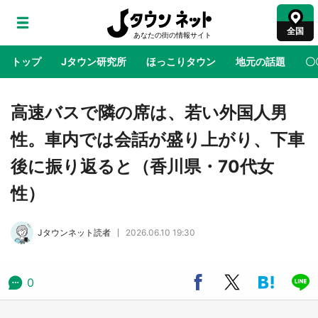
全国
トップ
Jタウン研究所
ほっこりタウン
地元の話題
〇
地域×二次元
絶景
あの時はありがとう
物語がはじ
高速バスで隣の席は、若い外国人男
性。車内では会話が盛り上がり、下車
ラプラス・ダークネスが栃木県を征服！？ 県
後に振り返ると（香川県・70代女
公式プロモ動画で「聖地」が生産されてます
【7／31～1／31】
性）
『薬屋のひとりごと』の〝舞〟の世界に入り込
Jタウンネット読者
2026.06.10 19:30
む 六本木ヒルズ展望台でコラボ、本邦初公開
の「猫猫像」も【8／1～10／26】
0
日向翔陽＆影山飛雄が笹かまを食べる！ アニ
メ『ハイキュー！！』×老舗「鐘崎」コラボで
限定グッズも【8／1～31】