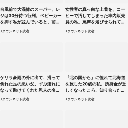
台風前で大混雑のスーパー、レ
女性客の真っ白な上着を、コー
ジは30分待つ行列。ベビーカー
ヒーで汚してしまった車内販売
を押す私が並んでいると、前の
員の私。罵声を浴びせられても
男性客が...
当然の場面で言われたのは（神
Jタウンネット読者
Jタウンネット読者
奈川県・60代男性）
ゲリラ豪雨の外に出て、滑って
『北の国から』に憧れて北海道
倒れた足の悪い父。ずぶ濡れに
を旅した20歳の私。所持金が乏
なって助けてくれた恩人の名前
しくなったころ、知り合ったオ
も聞かず...
ジサンに連れて行かれたのは
Jタウンネット読者
Jタウンネット読者
（福岡県・50代男性）