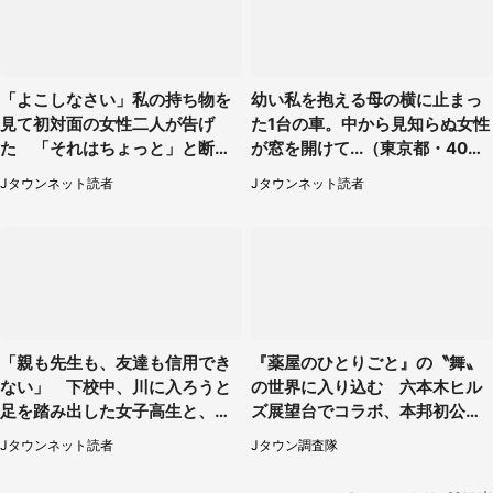
「よこしなさい」私の持ち物を
幼い私を抱える母の横に止まっ
見て初対面の女性二人が告げ
た1台の車。中から見知らぬ女性
た 「それはちょっと」と断っ
が窓を開けて...（東京都・40代
たわけ（東京都・40代女性）
男性）
Jタウンネット読者
Jタウンネット読者
「親も先生も、友達も信用でき
『薬屋のひとりごと』の〝舞〟
ない」 下校中、川に入ろうと
の世界に入り込む 六本木ヒル
足を踏み出した女子高生と、彼
ズ展望台でコラボ、本邦初公開
女を止めた予想外の存在
の「猫猫像」も【8／1～10／2
Jタウンネット読者
Jタウン調査隊
6】