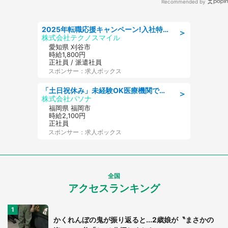
Recommended by
2025年転職応援キャンペーン!入社特典58万円/デンソーで働こう!自動車工場で小型部品の検査業務 denso aichi
＞
株式会社テクノスマイル
愛知県 刈谷市
時給1,800円
正社員 / 派遣社員
スポンサー：求人ボックス
「土日祝休み」未経験OK医療機関での治験コーディネーターのお仕事
＞
株式会社パソナ
福岡県 福岡市
時給2,100円
正社員
スポンサー：求人ボックス
全国
アクセスランキング
かくれんぼの鬼が振り返ると...2歳娘が〝まさかの