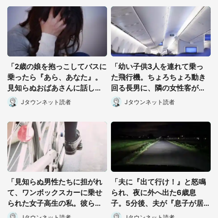
「2歳の娘を抱っこしてバスに
「幼い子供3人を連れて乗っ
乗ったら『あら、あなた』。
た飛行機。ちょろちょろ動き
見知らぬおばあさんに話しか
回る長男に、隣の女性客がゲ
けられて...」（東京都・40代
ンコツをくらわせて」（北海
Jタウンネット読者
Jタウンネット読者
女性）
道・50代女性）
都道府選択
「見知らぬ男性たちに担がれ
「夫に『出て行け！』と怒鳴
て、ワンボックスカーに乗せ
られ、夜に外へ出た6歳息
られた女子高生の私。彼らは
子。5分後、夫が『息子が居
『家に送ってやる』と言っ
ない』と言ってきて」（奈良
Jタウンネット読者
Jタウンネット読者