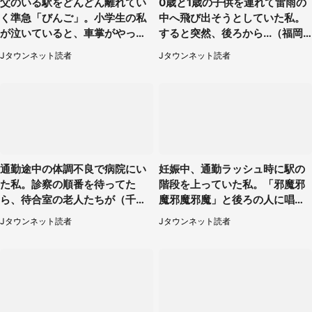
父のいる駅をどんどん離れてい
0歳と1歳の子供を連れて雷雨の
く準急「びんご」。小学生の私
中へ飛び出そうとしていた私。
が泣いていると、車掌がやって
すると突然、後ろから...（福岡
きて（広島県・60代男性）
県・30代女性）
Jタウンネット読者
Jタウンネット読者
通勤途中の体調不良で病院にい
妊娠中、通勤ラッシュ時に駅の
た私。診察の順番を待ってた
階段を上っていた私。「邪魔邪
ら、待合室の老人たちが（千葉
魔邪魔邪魔」と後ろの人に唱え
県・50代男性）
られて（神奈川県・30代女性）
Jタウンネット読者
Jタウンネット読者