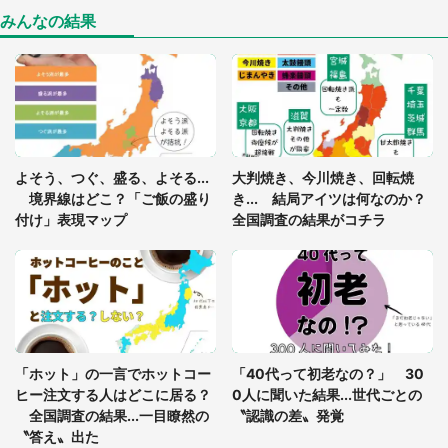
座布団だろ」「食パンの耳」と1.4万人困惑
みんなの結果
「閉所恐怖症の私は新幹線で大パニック。隣席の青
年に『手を繋いで』とお願いしたら...」 体験談に
8万人感動
「ゾワゾワする」「本当に気持ち悪い」 道端でバ
よそう、つぐ、盛る、よそる...
大判焼き、今川焼き、回転焼
グっちゃってた〝野生の野菜〟に6.5万人戦慄
境界線はどこ？「ご飯の盛り
き... 結局アイツは何なのか？
付け」表現マップ
全国調査の結果がコチラ
「○○がない街に住んでいます」住人の呟きに30万
人驚がく 何が存在しないか、あなたはわかる？
「修学旅行に途中参加する娘を送って行ったら、真
っ暗な道で遭難状態。なんとか見つけた民家に助け
「ホット」の一言でホットコー
「40代って初老なの？」 30
を求めると、住人の男性が...」
ヒー注文する人はどこに居る？
0人に聞いた結果...世代ごとの
全国調査の結果...一目瞭然の
〝認識の差〟発覚
〝答え〟出た