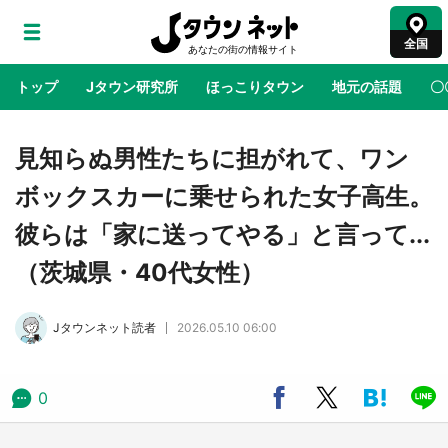
全国
トップ
Jタウン研究所
ほっこりタウン
地元の話題
〇
地域×二次元
絶景
あの時はありがとう
物語がはじ
見知らぬ男性たちに担がれて、ワン
ボックスカーに乗せられた女子高生。
『薬屋のひとりごと』の〝舞〟の世界に入り込
彼らは「家に送ってやる」と言って...
む 六本木ヒルズ展望台でコラボ、本邦初公開
の「猫猫像」も【8／1～10／26】
（茨城県・40代女性）
日向翔陽＆影山飛雄が笹かまを食べる！ アニ
Jタウンネット読者
2026.05.10 06:00
メ『ハイキュー！！』×老舗「鐘崎」コラボで
限定グッズも【8／1～31】
0
『小林さんちのメイドラゴン』と舞台のモデ
ル・越谷がコラボ 田んぼアートの見頃にあわ
せて企画続々【7／31～】