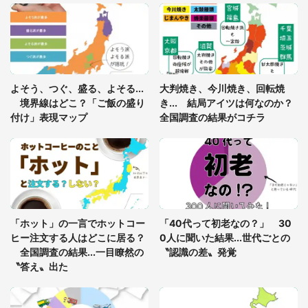
「○○がない街に住んでいます」住人の呟きに30万
人驚がく 何が存在しないか、あなたはわかる？
「閉所恐怖症の私は新幹線で大パニック。隣席の青
年に『手を繋いで』とお願いしたら...」 体験談に
よそう、つぐ、盛る、よそる...
大判焼き、今川焼き、回転焼
8万人感動
境界線はどこ？「ご飯の盛り
き... 結局アイツは何なのか？
付け」表現マップ
全国調査の結果がコチラ
梅田の地下街でベビーカーを押しつつ迷う私に、見
知らぬおじいさんがわざわざ声をかけてきて（兵庫
県・30代女性）
「ゾワゾワする」「本当に気持ち悪い」 道端でバ
グっちゃってた〝野生の野菜〟に6.5万人戦慄
「ホット」の一言でホットコー
「40代って初老なの？」 30
ヒー注文する人はどこに居る？
0人に聞いた結果...世代ごとの
全国調査の結果...一目瞭然の
〝認識の差〟発覚
〝答え〟出た