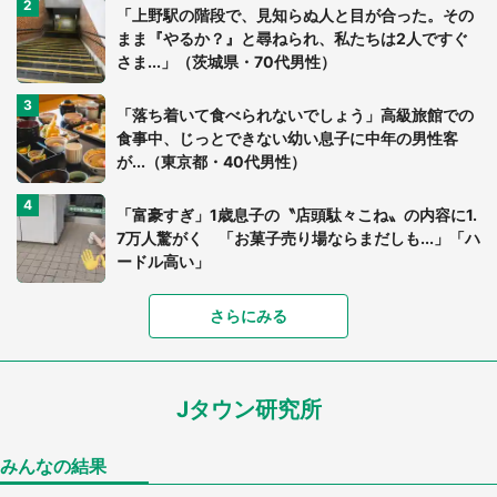
「上野駅の階段で、見知らぬ人と目が合った。その
まま『やるか？』と尋ねられ、私たちは2人ですぐ
さま...」（茨城県・70代男性）
「落ち着いて食べられないでしょう」高級旅館での
食事中、じっとできない幼い息子に中年の男性客
が...（東京都・40代男性）
「富豪すぎ」1歳息子の〝店頭駄々こね〟の内容に1.
7万人驚がく 「お菓子売り場ならまだしも...」「ハ
ードル高い」
さらにみる
あまりにも四角すぎる猫、激写される 「これもう
座布団だろ」「食パンの耳」と1.4万人困惑
Jタウン研究所
家に〝デカい蛾〟が居座り続けて3日間...ビビり続
けた住人 判明した〝まさかの正体〟に14万人も困
惑
みんなの結果