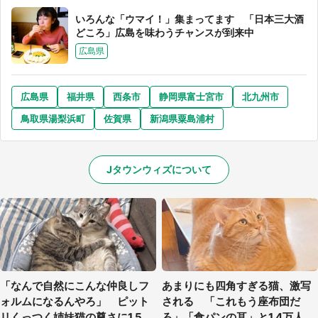
いろんな「ウマイ！」集まってます 「日本三大酒
どころ」広島を味わうチャンスが到来中
広島県
広島県
福井県
西条市
静岡県富士宮市
北九州市
鳥取県湯梨浜町
佐賀県
新潟県粟島浦村
Jタウンウィズについて
「なんで自然にこんな仲良しフ
あまりにも四角すぎる猫、激写
ォルムになるんやろ」 ピット
される 「これもう座布団だ
リくっつく姉妹猫の尊さに1.5万
ろ」「食パンの耳」と1.4万人困