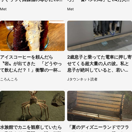
人もん絶
惑
Met
Met
アイスコーヒーを頼んだら
2歳息子と乗ってた電車に押し寄
〝岩〟が出てきた 「どうやっ
せてくる超大量の人の波。私と
て飲むんだ？！」衝撃の一杯が
息子が絶叫していると、若いカ
話題
ップルの乗客が...（東京都・60
ころんころ
Jタウンネット読者
代女性）
水族館でカニを観察していたら
「夏のディズニーランドでフラ