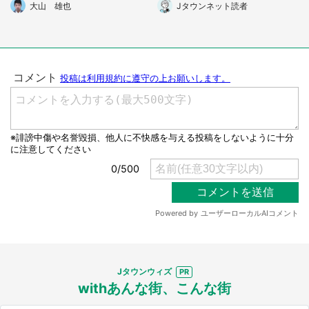
と、黒塗りの車が..」 (大阪
でまで止めてきて...（神奈川
大山 雄也
Jタウンネット読者
府・70代男性)
県・60代男性）
選択する
Jタウンウィズ
withあんな街、こんな街