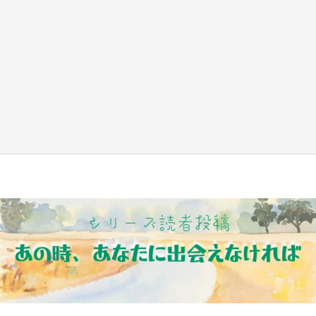
新宿駅に〝巨人用少女漫画〟が出現！？ バカ
デカサイズで、ページもめくれる『CIPHER』
『桜蘭高校ホスト部』『夏目友人帳』【～7／
26】
もっとみる