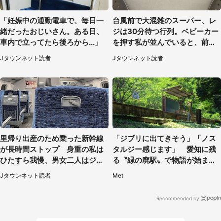
「妊娠中の通勤電車で、毎日一
台風前で大混雑のスーパー、レ
緒だったおじいさん。ある日、
ジは30分待つ行列。ベビーカー
車内で立ってたら後ろから...」
を押す私が並んでいると、前の
男性客が...
Jタウンネット読者
Jタウンネット読者
里帰り出産のため乗った新幹線
「ジブリに出てきそう」「ノス
が長時間ストップ 身重の私は
タルジー感じます」 愛知に残
ひたすら我慢、男女二人はジュ
る〝緑の廃駅〟で物語が始まり
ースを買ってきて（50代女性）
そう
Jタウンネット読者
Met
Recommended by