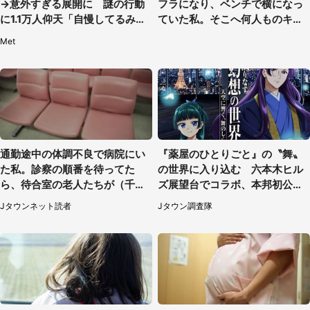
→意外すぎる展開に 謎の行動
フラになり、ベンチで横になっ
に1.1万人仰天「自慢してるみた
ていた私。そこへ何人ものキャ
い」
ストがやってきて」（埼玉県・2
Met
0代女性）
通勤途中の体調不良で病院にい
『薬屋のひとりごと』の〝舞〟
た私。診察の順番を待ってた
の世界に入り込む 六本木ヒル
ら、待合室の老人たちが（千葉
ズ展望台でコラボ、本邦初公開
県・50代男性）
の「猫猫像」も【8／1～10／2
Jタウンネット読者
Jタウン調査隊
6】