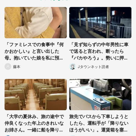
「ファミレスでの食事中『何
「見ず知らずの中年男性に車
かおかしい』と言い出した
で送ると言われ、断ったら
母。抱いていた娘を私に預け
『バカやろう』。勢いに押さ
た直後...」（千葉県・40代女
れた私は...」（神奈川・30代
藤本
Jタウンネット読者
性）
男性）
都道府選択
「大学の夏休み、旅の途中で
旅先でバスから下車しようと
仲良くなった年上のきれいな
したら、運転手が「降りない
お姉さん。一緒に船を降りる
ほうがいい」。運賃箱を塞い