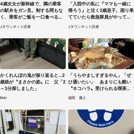
4歳次女が新幹線で、隣の乗客
「入院中の私に『ママも一緒に
の駅弁をガン見。制する間もな
帰ろう』と泣く2歳息子。困り果
く、乗客がご飯を一口食べると
てていたら救急隊員がやってき
（茨城県・50代女性）
て...」（大阪府・50代女性）
Jタウンネット読者
Jタウンネット読者
かくれんぼの鬼が振り返ると...2
「うらやましすぎるやん」「ぜ
歳娘が〝まさかの姿〟に 父「2
ひ通いたい」 あまりにも酷い
～3分探しました」
〝ネコハラ〟受けられる喫茶店
に5.3万人驚がく
Met
福田 週人