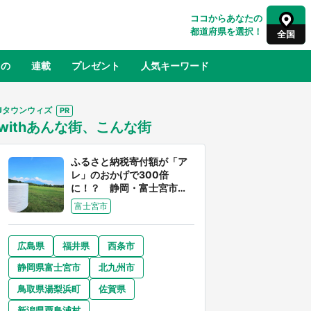
ココからあなたの
都道府県を選択！
全国
もの
連載
プレゼント
人気キーワード
Jタウンウィズ
withあんな街、こんな街
るさと納税
山形
福島
千葉
東京
神奈川
ふるさと納税寄付額が「ア
レ」のおかげで300倍
に！？ 静岡・富士宮市は
富士山産の魅力あふれるス
富士宮市
ゴイ街
広島県
福井県
西条市
奈良
和歌山
静岡県富士宮市
北九州市
山口
征
『薬屋のひとりごと』の〝舞〟の世界
鳥取県湯梨浜町
佐賀県
地」
に入り込む 六本木ヒルズ展望台でコ
】
ラボ、本邦初公開の「猫猫像」も【8
新潟県粟島浦村