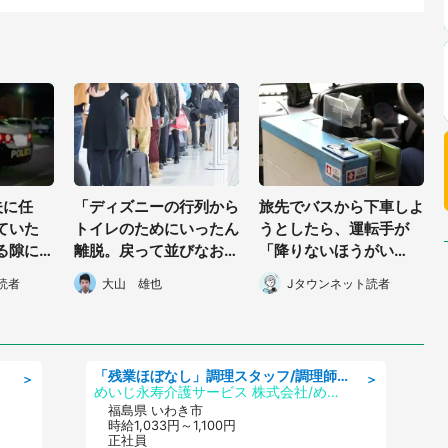
夫に任
「ディズニーの行列から
旅先でバスから下車しよ
ていた
トイレのためにいったん
うとしたら、運転手が
る隙に2
離脱。戻って並びなおそ
「降りないほうがい
なくな
うとしたら、後ろに並ん
い」。運賃箱を塞いでま
読者
大山 雄也
Jタウンネット読者
・40代
でいた人が...」(東京
で止めてきて...（神奈川
都・40代女性)
県・60代男性）
「残業ほぼなし」調理スタッフ/調理師免許必須/正職員/日勤のみ/住宅型有料老人ホーム
＞
＞
めいじ永寿介護サービス 株式会社/めいじ永寿介護サービスセンター
福島県 いわき市
時給1,033円～1,100円
正社員