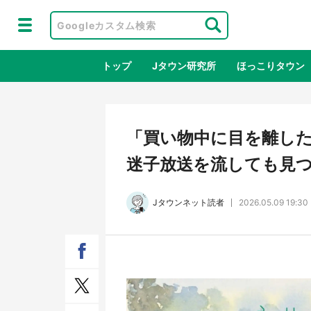
トップ
Jタウン研究所
ほっこりタウン
地域×二次
「買い物中に目を離し
迷子放送を流しても見つか
Jタウンネット読者
2026.05.09 19:30
アニメ『はたらく細胞』と神奈川県の
鳥取
3度目コラボ 作品の世界観通じて
だっ
「小児がん」学べる【8／10～31※平
品館