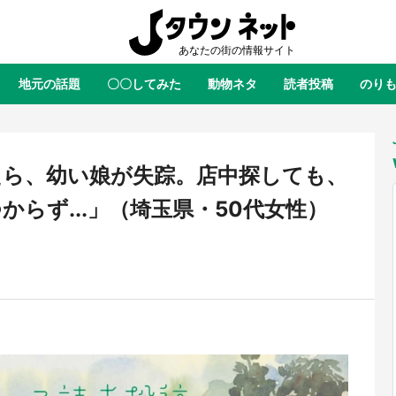
地元の話題
〇〇してみた
動物ネタ
読者投稿
のり
全国
全国
北海道
北海道
元
絶景
あの時はありがとう
物語がはじまる町へ
ふ
青森
岩手
宮城
秋田
東北
たら、幼い娘が失踪。店中探しても、
茨城
栃木
群馬
埼玉
関東
らず...」（埼玉県・50代女性）
新潟
山梨
長野
甲信越
岐阜
静岡
愛知
三重
東海
富山
石川
福井
北陸
滋賀
京都
大阪
兵庫
関西
鳥取
島根
岡山
広島
中国
・境港「ゲゲゲの妖怪楽園」限定
ラプラス・ダークネスが栃木県を
た鬼太郎グッズ買える 銀座・博
服！？ 県公式プロモ動画で「聖
徳島
香川
愛媛
高知
四国
TOY PARKへ急げ【8／8～31】
が生産されてます【7／31～1／31