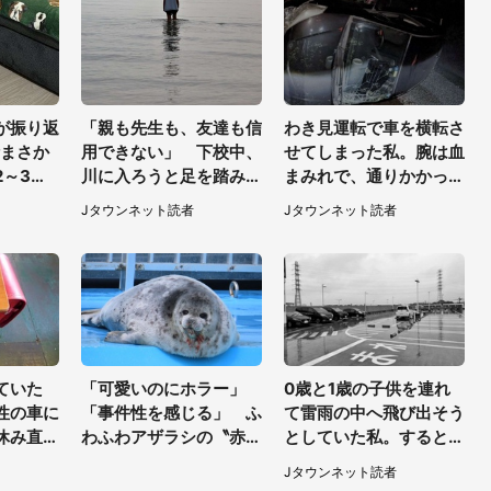
が振り返
「親も先生も、友達も信
わき見運転で車を横転さ
〝まさか
用できない」 下校中、
せてしまった私。腕は血
2～3分
川に入ろうと足を踏み出
まみれで、通りかかった
した女子高生と、彼女を
トラックは通り過ぎてい
Jタウンネット読者
Jタウンネット読者
止めた予想外の存在
き...（福岡県・30代女
性）
ていた
「可愛いのにホラー」
0歳と1歳の子供を連れ
性の車に
「事件性を感じる」 ふ
て雷雨の中へ飛び出そう
休み直
わふわアザラシの〝赤い
としていた私。すると突
年の私に
異変〟に3.2万人戦慄
然、後ろから...（福岡
Jタウンネット読者
島県・3
県・30代女性）