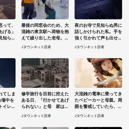
思って、
最後の同窓会のため、大
夜のお寺で見知らぬ男に
あげる」
混雑の東京駅へ荷物を抱
話しかけられた私。手を
見知らぬ
えて繰り出した老母。ゆ
強く引かれて声も出せ
されたも
っくり階段を降りてたら
ず...（東京都・40代女
Jタウンネット読者
Jタウンネット読者
0代女
スーツの男性が（東京
性）
都・50代女性）
れてしま
修学旅行を目前に控えた
大混雑の電車に乗ってき
会場中を
ある日、「行かせてあげ
たベビーカーと母親。周
トイレ前
られない」と母 家は貧
囲を警戒していたら、若
に（東京
しく、私は納得したけれ
い男性客が思いもよらぬ
Jタウンネット読者
Jタウンネット読者
ど...（北海道・70代以
行動に（東京都・50代
上女性）
女性）