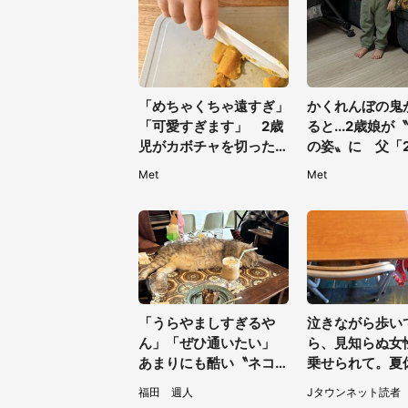
「めちゃくちゃ遠すぎ」
かくれんぼの鬼
「可愛すぎます」 2歳
ると...2歳娘が
児がカボチャを切った
の姿〟に 父「
ら...〝左手〟の場所に5.
探しました」
Met
Met
3万人もん絶
「うらやましすぎるや
泣きながら歩い
ん」「ぜひ通いたい」
ら、見知らぬ女
あまりにも酷い〝ネコハ
乗せられて。夏
ラ〟受けられる喫茶店に
前、小学校低学
福田 週人
Jタウンネット読者
5.3万人驚がく
起きたこと（広