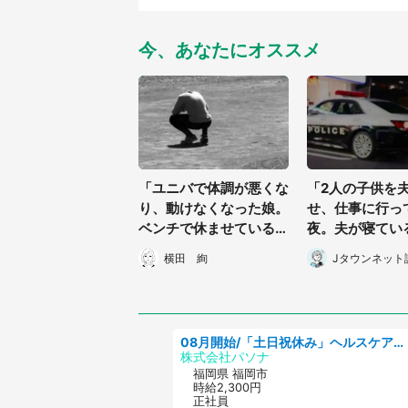
今、あなたにオススメ
「ユニバで体調が悪くな
「2人の子供を
り、動けなくなった娘。
せ、仕事に行っ
ベンチで休ませていると
夜。夫が寝てい
『映え目的』っぽい女子
歳の我が子が居
横田 絢
Jタウンネット
高生が...」（愛知県・3
り...」（北海道
0代男性）
女性）
08月開始/「土日祝休み」ヘルスケア業界の産業保健師/高時給/未経験OK/要資格:保健師、正看護師
株式会社パソナ
福岡県 福岡市
時給2,300円
正社員