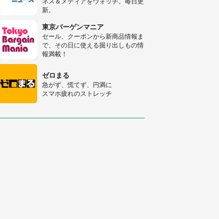
ネス＆メディアをウォッチ。毎日更
人感動
新。
「富豪すぎ」1歳息子の〝店頭駄々
こね〟の内容に1.7万人驚がく 「お
東京バーゲンマニア
菓子売り場ならまだしも...」「ハー
セール、クーポンから新商品情報ま
ドル高い」
で、その日に使える掘り出しもの情
あまりにも四角すぎる猫、激写され
報満載！
る 「これもう座布団だろ」「食パ
ンの耳」と1.4万人困惑
ゼロまる
急がず、慌てず、円満に
スマホ疲れのストレッチ