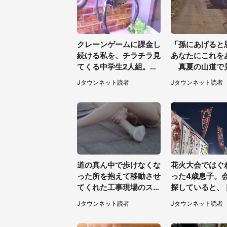
クレーンゲームに課金し
「孫にあげると
続ける私を、チラチラ見
あなたにこれを
てくる中学生2人組。諦
真夏の山道で
めてその台から退くと、
お婆さんに握ら
Jタウンネット読者
Jタウンネット読者
後ろから声が（東京都・
の（山口県・3
40代女性）
性）
道の真ん中で歩けなくな
花火大会ではぐ
った所を抱えて移動させ
った4歳息子。
てくれた工事現場のスタ
探していると、
ッフ。その後、家まで私
で見知らぬ男性
Jタウンネット読者
Jタウンネット読者
を送ると（大阪府・40
都・女性）
代女性）