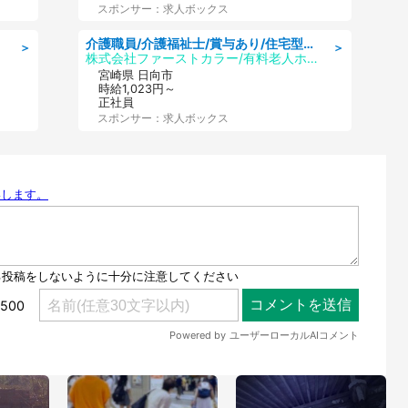
スポンサー：求人ボックス
介護職員/介護福祉士/賞与あり/住宅型有料老人ホームの介護職/夜勤専従
＞
＞
株式会社ファーストカラー/有料老人ホーム みやこ
宮崎県 日向市
時給1,023円～
正社員
スポンサー：求人ボックス