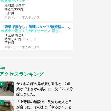
株式会社パソナ
福岡県 福岡市
時給2,300円
正社員
スポンサー：求人ボックス
「残業ほぼなし」調理スタッフ/無資格可/正職員/日勤のみ/デイサービス/社会保障完備
＞
株式会社湯ざくら/デイサービス 湯ざくらケアリゾート
埼玉県 寄居町
時給1,141円～1,200円
正社員
スポンサー：求人ボックス
全国
アクセスランキング
かくれんぼの鬼が振り返ると...2歳
娘が〝まさかの姿〟に 父「2～3分
探しました」
「上野駅の階段で、見知らぬ人と目
が合った。そのまま『やるか？』と