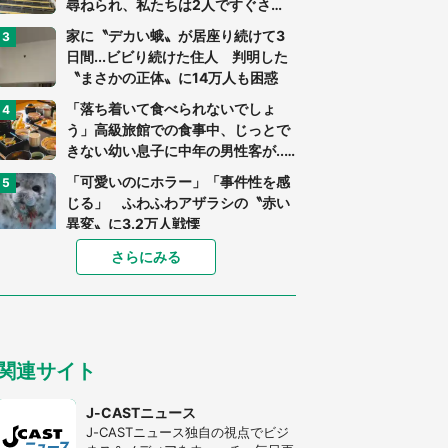
尋ねられ、私たちは2人ですぐさ
ま...」（茨城県・70代男性）
家に〝デカい蛾〟が居座り続けて3
日間...ビビり続けた住人 判明した
〝まさかの正体〟に14万人も困惑
「落ち着いて食べられないでしょ
う」高級旅館での食事中、じっとで
きない幼い息子に中年の男性客が...
（東京都・40代男性）
「可愛いのにホラー」「事件性を感
じる」 ふわふわアザラシの〝赤い
異変〟に3.2万人戦慄
「孫にあげると思って、あなたにこ
さらにみる
れをあげる」 真夏の山道で見知ら
ぬお婆さんに握らされたもの（山口
県・30代女性）
「ゾワゾワする」「本当に気持ち悪
い」 道端でバグっちゃってた〝野
関連サイト
生の野菜〟に6.5万人戦慄
「閉所恐怖症の私は新幹線で大パニ
J-CASTニュース
ック。隣席の青年に『手を繋いで』
J-CASTニュース独自の視点でビジ
とお願いしたら...」 体験談に8万