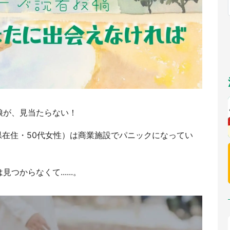
福岡
佐賀
長崎
熊本
九州
もっとみる
選択
娘が、見当たらない！
県在住・50代女性）は商業施設でパニックになってい
からなくて......。