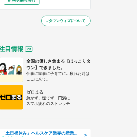
大分
宮崎
鹿児島
沖縄
／1～10／26】
Jタウンウィズについて
する
注目情報
全国の優しさ集まる【ほっこりタ
ウン】できました。
仕事に家事に子育てに...疲れた時は
ここに来て。
ゼロまる
急がず、慌てず、円満に
スマホ疲れのストレッチ
「土日祝休み」ヘルスケア業界の産業保健師/高時給/未経験OK/要資格:保健師、正看護師
＞