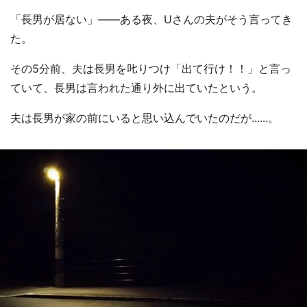
「長男が居ない」――ある夜、Uさんの夫がそう言ってき
た。
その5分前、夫は長男を𠮟りつけ「出て行け！！」と言っ
ていて、長男は言われた通り外に出ていたという。
夫は長男が家の前にいると思い込んでいたのだが......。