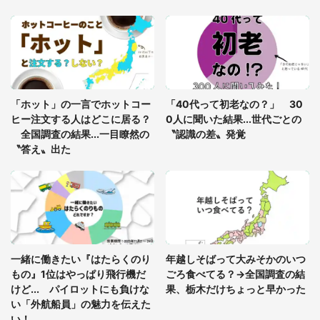
「富豪すぎ」1歳息子の〝店頭駄々こね〟の内容に1.
7万人驚がく 「お菓子売り場ならまだしも...」「ハ
ードル高い」
あまりにも四角すぎる猫、激写される 「これもう
座布団だろ」「食パンの耳」と1.4万人困惑
「ホット」の一言でホットコー
「40代って初老なの？」 30
ヒー注文する人はどこに居る？
0人に聞いた結果...世代ごとの
全国調査の結果...一目瞭然の
〝認識の差〟発覚
〝答え〟出た
一緒に働きたい『はたらくのり
年越しそばって大みそかのいつ
もの』1位はやっぱり飛行機だ
ごろ食べてる？→全国調査の結
けど... パイロットにも負けな
果、栃木だけちょっと早かった
い「外航船員」の魅力を伝えた
い！