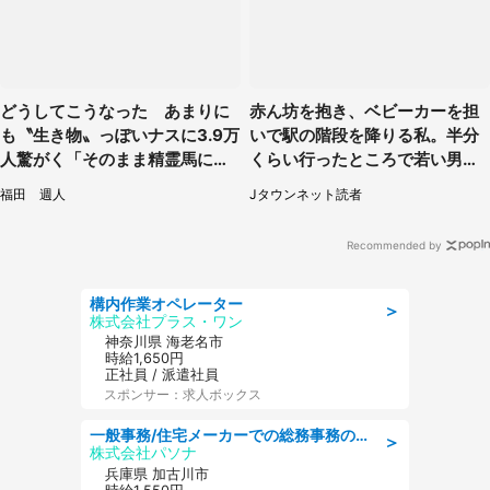
どうしてこうなった あまりに
赤ん坊を抱き、ベビーカーを担
も〝生き物〟っぽいナスに3.9万
いで駅の階段を降りる私。半分
人驚がく「そのまま精霊馬に使
くらい行ったところで若い男性
えそう」
が...（埼玉県・50代女性）
福田 週人
Jタウンネット読者
Recommended by
構内作業オペレーター
＞
株式会社プラス・ワン
神奈川県 海老名市
時給1,650円
正社員 / 派遣社員
スポンサー：求人ボックス
一般事務/住宅メーカーでの総務事務のお仕事/駅近/即日勤務可/一般事務/人事労務
＞
株式会社パソナ
兵庫県 加古川市