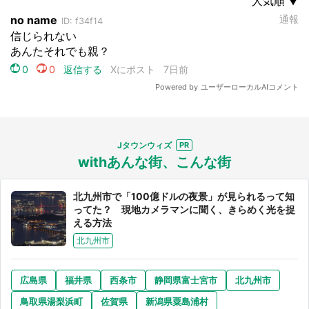
Jタウンウィズ
withあんな街、こんな街
北九州市で「100億ドルの夜景」が見られるって知
ってた？ 現地カメラマンに聞く、きらめく光を捉
える方法
北九州市
広島県
福井県
西条市
静岡県富士宮市
北九州市
鳥取県湯梨浜町
佐賀県
新潟県粟島浦村