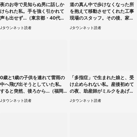
夜のお寺で見知らぬ男に話しか
道の真ん中で歩けなくなった所
けられた私。手を強く引かれて
を抱えて移動させてくれた工事
声も出せず...（東京都・40代女
現場のスタッフ。その後、家ま
性）
で私を送ると（大阪府・40代女
Jタウンネット読者
Jタウンネット読者
性）
0歳と1歳の子供を連れて雷雨の
「多指症」で生まれた娘と、受
中へ飛び出そうとしていた私。
け止められない私。産後初めて
すると突然、後ろから...（福岡
の夜、助産師がミルクをあげて
県・30代女性）
るのを見て...（静岡県・20代女
Jタウンネット読者
Jタウンネット読者
性）