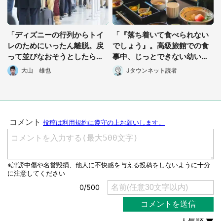
「ディズニーの行列からトイ
「『落ち着いて食べられない
レのためにいったん離脱。戻
でしょう』。高級旅館での食
って並びなおそうとしたら、
事中、じっとできない幼い息
後ろに並んでいた人が...」(東
子に中年の男性客が...」（東
大山 雄也
Jタウンネット読者
京都・40代女性)
京都・40代男性）