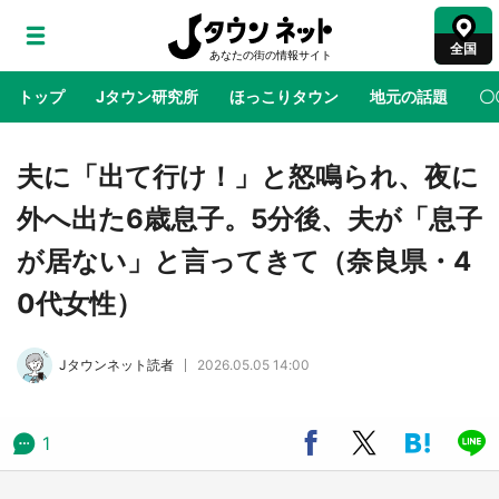
全国
トップ
Jタウン研究所
ほっこりタウン
地元の話題
〇
地域×二次元
絶景
あの時はありがとう
物語がはじ
夫に「出て行け！」と怒鳴られ、夜に
外へ出た6歳息子。5分後、夫が「息子
アニメ『はたらく細胞』と神奈川県の3度目コ
が居ない」と言ってきて（奈良県・4
ラボ 作品の世界観通じて「小児がん」学べる
【8／10～31※平日限定】
0代女性）
鳥取・境港「ゲゲゲの妖怪楽園」限定だった鬼
Jタウンネット読者
2026.05.05 14:00
太郎グッズ買える 銀座・博品館TOY PARKへ
急げ【8／8～31】
1
ラプラス・ダークネスが栃木県を征服！？ 県
公式プロモ動画で「聖地」が生産されてます
【7／31～1／31】