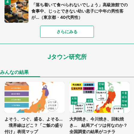
「落ち着いて食べられないでしょう」高級旅館での
食事中、じっとできない幼い息子に中年の男性客
が...（東京都・40代男性）
さらにみる
「可愛いのにホラー」「事件性を感じる」 ふわふ
わアザラシの〝赤い異変〟に3.2万人戦慄
Jタウン研究所
「孫にあげると思って、あなたにこれをあげる」
真夏の山道で見知らぬお婆さんに握らされたもの
（山口県・30代女性）
みんなの結果
「ゾワゾワする」「本当に気持ち悪い」 道端でバ
グっちゃってた〝野生の野菜〟に6.5万人戦慄
「閉所恐怖症の私は新幹線で大パニック。隣席の青
年に『手を繋いで』とお願いしたら...」 体験談に
よそう、つぐ、盛る、よそる...
大判焼き、今川焼き、回転焼
8万人感動
境界線はどこ？「ご飯の盛り
き... 結局アイツは何なのか？
付け」表現マップ
全国調査の結果がコチラ