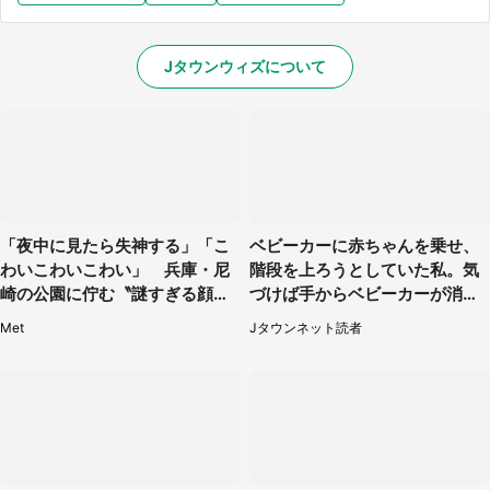
Jタウンウィズについて
「夜中に見たら失神する」「こ
ベビーカーに赤ちゃんを乗せ、
わいこわいこわい」 兵庫・尼
階段を上ろうとしていた私。気
崎の公園に佇む〝謎すぎる顔〟
づけば手からベビーカーが消え
に1.3万人戦慄
ていて（神奈川県・60代女性）
Met
Jタウンネット読者