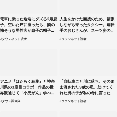
電車に乗った途端にグズる2歳息
人生をかけた面接のため、緊張
子。空いた席に座ったら、隣の
しながら乗ったタクシー。運転
怖そうな男性客が息子の帽子に
手のおじさんが、スーツ姿の私
手を伸ばし（千葉県・40代女
を見て...（福岡県・30代女性）
Jタウンネット読者
Jタウンネット読者
性）
アニメ『はたらく細胞』と神奈
「自転車ごと川に落ち、そのま
川県の3度目コラボ 作品の世
ま流された3歳の私。助けてく
界観通じて「小児がん」学べる
れた男の子が私の母に言ったの
【8／10～31※平日限定】
は...」（千葉県・20代女性）
Jタウン調査隊
Jタウンネット読者