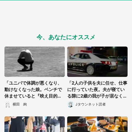
今、あなたにオススメ
「ユニバで体調が悪くなり、
「2人の子供を夫に任せ、仕事
動けなくなった娘。ベンチで
に行っていた夜。夫が寝てい
休ませていると『映え目的』
る隙に2歳の我が子が居なくな
っぽい女子高生が...」（愛知
り...」（北海道・40代女性）
横田 絢
Jタウンネット読者
県・30代男性）