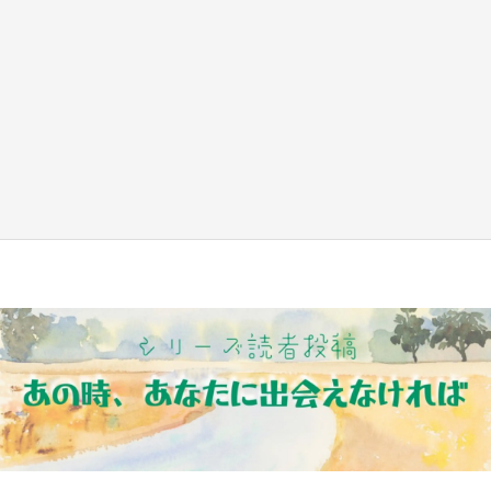
『薬屋のひとりごと』の〝舞〟の世界に入り込
む 六本木ヒルズ展望台でコラボ、本邦初公開
の「猫猫像」も【8／1～10／26】
もっとみる