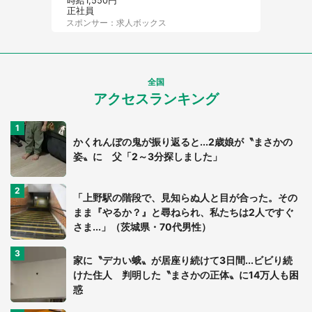
時給1,550円
正社員
スポンサー：求人ボックス
全国
アクセスランキング
かくれんぼの鬼が振り返ると...2歳娘が〝まさかの
姿〟に 父「2～3分探しました」
「上野駅の階段で、見知らぬ人と目が合った。その
まま『やるか？』と尋ねられ、私たちは2人ですぐ
さま...」（茨城県・70代男性）
家に〝デカい蛾〟が居座り続けて3日間...ビビり続
けた住人 判明した〝まさかの正体〟に14万人も困
惑