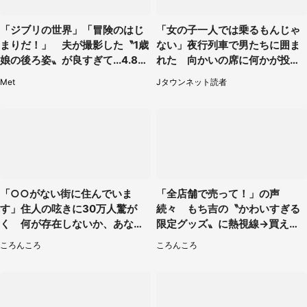
「ジブリの世界」「冒険のはじ
「女の子一人では乗るもんじゃ
まりだ！」 夫が撮影した〝1歳
ない」夜行列車で男たちに囲ま
娘の後ろ姿〟が良すぎて...4.8万
れた 向かいの席に何かが投げ
人感激
られて（秋田県・60代女性）
Met
Jタウンネット読者
「○○がない街に住んでいま
「全店舗で売って！」の声
す」住人の呟きに30万人驚が
続々 もち吉の〝かわいすぎる
く 何が存在しないか、あなた
限定グッズ〟に熱視線→買える
はわかる？
のは地元だけ？本社に聞く
ころんころ
ころんころ