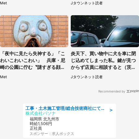
Met
Jタウンネット読者
県・40代女性）
「夜中に見たら失神する」「こ
炎天下、買い物中に犬を車に閉
わいこわいこわい」 兵庫・尼
じ込めてしまった私。鍵が見つ
崎の公園に佇む〝謎すぎる顔〟
からず店員に相談すると（茨城
に1.3万人戦慄
県・50代女性）
Met
Jタウンネット読者
Recommended by
工事・土木施工管理/総合技術商社にて施工管理のお仕事/即日勤務可/車通勤可/工事・土木施工管理/生産・品質管理
＞
株式会社パソナ
福岡県 北九州市
時給1,506円
正社員
スポンサー：求人ボックス