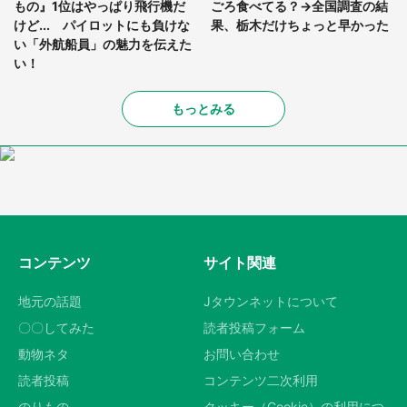
もの』1位はやっぱり飛行機だ
ごろ食べてる？→全国調査の結
けど... パイロットにも負けな
果、栃木だけちょっと早かった
い「外航船員」の魅力を伝えた
い！
もっとみる
コンテンツ
サイト関連
地元の話題
Jタウンネットについて
〇〇してみた
読者投稿フォーム
動物ネタ
お問い合わせ
読者投稿
コンテンツ二次利用
のりもの
クッキー（Cookie）の利用につ