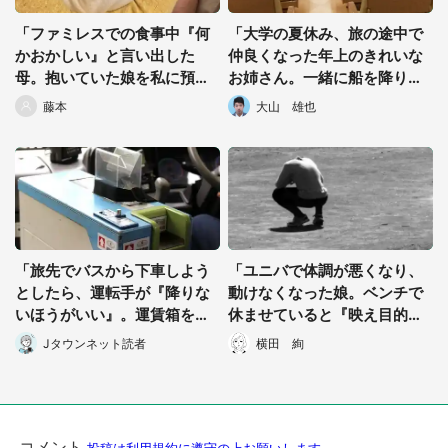
「ファミレスでの食事中『何
「大学の夏休み、旅の途中で
かおかしい』と言い出した
仲良くなった年上のきれいな
母。抱いていた娘を私に預け
お姉さん。一緒に船を降りる
た直後...」（千葉県・40代女
と、黒塗りの車が..」 (大阪
藤本
大山 雄也
性）
府・70代男性)
「旅先でバスから下車しよう
「ユニバで体調が悪くなり、
としたら、運転手が『降りな
動けなくなった娘。ベンチで
都道府選択
いほうがいい』。運賃箱を塞
休ませていると『映え目的』
いでまで止めてきて...」（神
っぽい女子高生が...」（愛知
Jタウンネット読者
横田 絢
奈川県・60代男性）
県・30代男性）