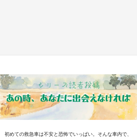
『薬屋のひとりごと』の〝舞〟の世界に入り込
む 六本木ヒルズ展望台でコラボ、本邦初公開
の「猫猫像」も【8／1～10／26】
もっとみる
初めての救急車は不安と恐怖でいっぱい。そんな車内で、