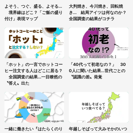
「ゾワゾワする」「本当に気持ち悪い」 道端でバ
よそう、つぐ、盛る、よそる...
大判焼き、今川焼き、回転焼
グっちゃってた〝野生の野菜〟に6.5万人戦慄
境界線はどこ？「ご飯の盛り
き... 結局アイツは何なのか？
付け」表現マップ
全国調査の結果がコチラ
かくれんぼの鬼が振り返ると...2歳娘が〝まさかの
姿〟に 父「2～3分探しました」
「通勤特快乗車中に襲ってきた、急激な腹痛。我慢
の限界を迎え、途中で電車を降りようとしたけれ
「ホット」の一言でホットコー
「40代って初老なの？」 30
ど...」（東京都・30代女性）
ヒー注文する人はどこに居る？
0人に聞いた結果...世代ごとの
全国調査の結果...一目瞭然の
〝認識の差〟発覚
〝答え〟出た
一緒に働きたい『はたらくのり
年越しそばって大みそかのいつ