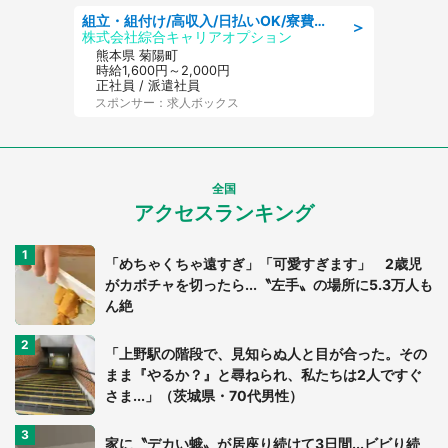
組立・組付け/高収入/日払いOK/寮費無料/交替制/20・30・40代活躍中
＞
株式会社綜合キャリアオプション
熊本県 菊陽町
時給1,600円～2,000円
正社員 / 派遣社員
スポンサー：求人ボックス
全国
アクセスランキング
「めちゃくちゃ遠すぎ」「可愛すぎます」 2歳児
がカボチャを切ったら...〝左手〟の場所に5.3万人も
ん絶
「上野駅の階段で、見知らぬ人と目が合った。その
まま『やるか？』と尋ねられ、私たちは2人ですぐ
さま...」（茨城県・70代男性）
家に〝デカい蛾〟が居座り続けて3日間...ビビり続