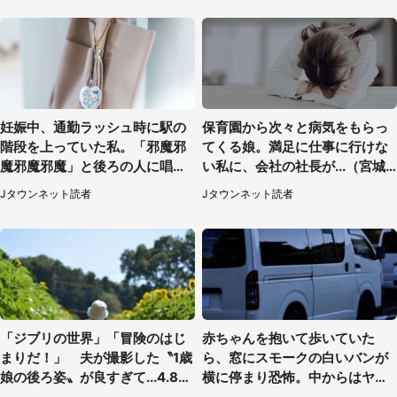
妊娠中、通勤ラッシュ時に駅の
保育園から次々と病気をもらっ
階段を上っていた私。「邪魔邪
てくる娘。満足に仕事に行けな
魔邪魔邪魔」と後ろの人に唱え
い私に、会社の社長が...（宮城
られて（神奈川県・30代女性）
県・30代女性）
Jタウンネット読者
Jタウンネット読者
「ジブリの世界」「冒険のはじ
赤ちゃんを抱いて歩いていた
まりだ！」 夫が撮影した〝1歳
ら、窓にスモークの白いバンが
娘の後ろ姿〟が良すぎて...4.8万
横に停まり恐怖。中からはヤン
人感激
チャそうな男性が...（神奈川