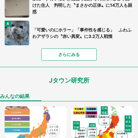
けた住人 判明した〝まさかの正体〟に14万人も困
惑
「可愛いのにホラー」「事件性を感じる」 ふわふ
わアザラシの〝赤い異変〟に3.2万人戦慄
「落ち着いて食べられないでしょう」高級旅館での
さらにみる
食事中、じっとできない幼い息子に中年の男性客
が...（東京都・40代男性）
Jタウン研究所
「孫にあげると思って、あなたにこれをあげる」
真夏の山道で見知らぬお婆さんに握らされたもの
（山口県・30代女性）
みんなの結果
「閉所恐怖症の私は新幹線で大パニック。隣席の青
年に『手を繋いで』とお願いしたら...」 体験談に
8万人感動