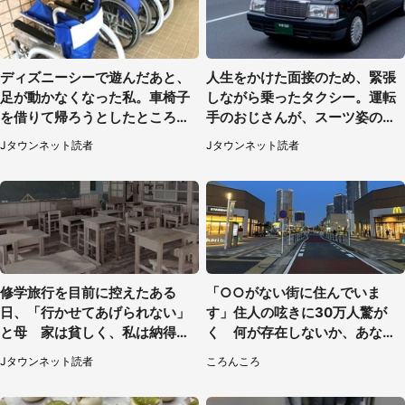
ディズニーシーで遊んだあと、
人生をかけた面接のため、緊張
足が動かなくなった私。車椅子
しながら乗ったタクシー。運転
を借りて帰ろうとしたところで
手のおじさんが、スーツ姿の私
キャストが（60代女性）
を見て...（福岡県・30代女性）
Jタウンネット読者
Jタウンネット読者
修学旅行を目前に控えたある
「○○がない街に住んでいま
日、「行かせてあげられない」
す」住人の呟きに30万人驚が
と母 家は貧しく、私は納得し
く 何が存在しないか、あなた
たけれど...（北海道・70代以上
はわかる？
Jタウンネット読者
ころんころ
女性）