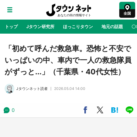
全国
トップ
Jタウン研究所
ほっこりタウン
地元の話題
〇
地域×二次元
絶景
あの時はありがとう
物語がはじ
「初めて呼んだ救急車。恐怖と不安で
いっぱいの中、車内で一人の救急隊員
アニメ『はたらく細胞』と神奈川県の3度目コ
がずっと...」（千葉県・40代女性）
ラボ 作品の世界観通じて「小児がん」学べる
【8／10～31※平日限定】
Jタウンネット読者
2026.05.04 14:00
鳥取・境港「ゲゲゲの妖怪楽園」限定だった鬼
太郎グッズ買える 銀座・博品館TOY PARKへ
急げ【8／8～31】
0
ラプラス・ダークネスが栃木県を征服！？ 県
公式プロモ動画で「聖地」が生産されてます
【7／31～1／31】