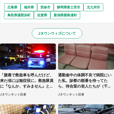
広島県
福井県
西条市
静岡県富士宮市
北九州市
鳥取県湯梨浜町
佐賀県
新潟県粟島浦村
Jタウンウィズについて
「腹痛で救急車を呼んだけど、
通勤途中の体調不良で病院にい
来た頃には無症状に。救急隊員
た私。診察の順番を待ってた
に『なんか、すみません』と謝
ら、待合室の老人たちが（千葉
ったら...」（神奈川県・30代女
県・50代男性）
Jタウンネット読者
Jタウンネット読者
性）