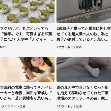
フグだけど、丸ごといっても
2歳息子と乗ってた電車に押し寄
〝無毒〟です 可愛すぎる和菓
せてくる超大量の人の波。私と
子に4.7万人夢中「ふぐぅ～」
息子が絶叫していると、若いカ
「職人の技ですね」
ップルの乗客が...（東京都・60
Met
Jタウンネット読者
代女性）
大混雑の電車に乗ってきたベビ
道の真ん中で歩けなくなった所
ーカーと母親。周囲を警戒して
を抱えて移動させてくれた工事
いたら、若い男性客が思いもよ
現場のスタッフ。その後、家ま
らぬ行動に（東京都・50代女
で私を送ると（大阪府・40代女
Jタウンネット読者
Jタウンネット読者
性）
性）